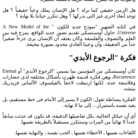
من حقيقي كما نراه ؟ هل الإنسان يملك وعياً حقيقياً ؟ هل
عاد أخرى غير التي ندركها ؟ وهل تتكرر حياتنا بلا نهاية ؟
في كتابه الشهير "نموذج جديد للكون " A New Model of the
Universe، حاول أوسبنسكي تقديم تصور جديد للواقع، يمزج فيه بين
والتصوف والفلسفة وكان يعتقد أن الإنسان يرى جزءاً صغيراً
ن الحقيقة، وأن وعينا العادي محدود بصورة مخيفة.
 "الرجوع الأبدي"
كان أوسبنسكي من المؤمنين بما يسمى "الرجوع الأبدي" أو Eternal
Recurrence، وهي فكرة قديمة ظهرت بأشكال مختلفة لدى حضارات
ة عدة، لكنها ارتبطت لاحقاً بالفيلسوف الألماني فريدريك
 ببساطة تقول: الكون لا يسير إلى الأمام في خط مستقيم، بل
سه باستمرار… إلى ما لا نهاية.
ياتك الحالية، بكل تفاصيلها الدقيقة، قد تكون قد حدثت سابقاً
ا نهائياً من المرات وستتكرر مستقبلاً بالطريقة نفسها.
ت نفسها ، الأخطاء نفسها ، الحب نفسه ، والنهاية نفسها.