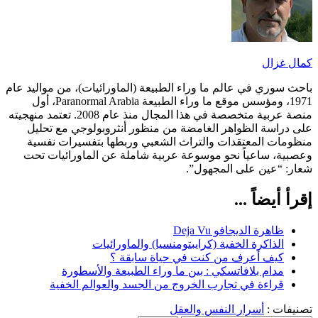
زال
وري في عالم ما وراء الطبيعة (الماورائيات)، من مواليد عام
1971، ومؤسس موقع ما وراء الطبيعة Paranormal Arabia، أول
منصة عربية متخصصة في هذا المجال منذ عام 2008. تعتمد منهجيته
اسة الظواهر الغامضة من منظور أنثروبولوجي مع تحليل
ت المعتقدات والتراث الشعبي وربطها بتفسيرات نفسية
، ساعياً نحو موسوعة عربية شاملة عن الماورائيات تحت
“عين على المجهول”.
يضاً ...
ظاهرة الديجافو Deja Vu
الذاكرة الخفية (كرايبتومنسيا) والماورائيات
كيف أعرف من كنت في حياة سابقة ؟
مدام بلافاتسكي : بين ما وراء الطبيعة والأسطورة
قراءة في تجارب الخروج من الجسد والعوالم الخفية
ت :
أسرار النفس والعقل