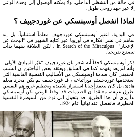
ة من التشظي الداخلي، ولا يمكنه الوصول إلى وحدة الوعي
ر جهد روحي طويل.
ا انفصل أوسبنسكي عن غوردجييف ؟
داية، اعتبر أوسبنسكي غوردجييف معلماً استثنائياً، بل إنه
ي نشر أفكاره في أوروبا عبر كتابه الشهير في "البحث عن
الإعجاز" In Search of the Miraculous ، لكن العلاقة بينهما بدأت
دريجياً.
سبنسكي لاحقاً أنه شعر بأن غوردجييف "غيّر المبادئ الأولى"
م يعد يفهمه كما في السابق ويعتقد بعض الباحثين أن السبب
ي كان صدمة أوسبنسكي من الأساليب النفسية القاسية التي
ها غوردجييف مع أتباعه ، فـ غوردجييف لم يكن مجرد معلم
بل كان يتعمد أحياناً استفزاز تلاميذه وتحطيم غرورهم النفسي
نيفة، معتقداً أن الصدمات قد توقظ الوعي لكن أوسبنسكي
ى أن هذا الطريق قد يتحول إلى نوع من السيطرة النفسية
 فانفصل عنه نهائياً عام 1924.