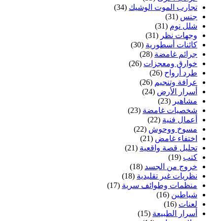
تجارب الموت الوشيك
(34)
جنس
(31)
شلل نوم
(31)
وجهات نظر
(31)
كائنات أسطورية
(30)
جرائم غامضة
(28)
خوارق ومعجزات
(26)
طرد أرواح
(26)
عرافة وتنجيم
(26)
أسرار الأرض
(24)
مشاهير
(23)
شخصيات غامضة
(23)
أعمال فنية
(22)
مسوخ ووحوش
(22)
اختفاء غامض
(21)
تحليل قصة واقعية
(21)
كتب
(19)
خروج من الجسد
(18)
نظريات غير تقليدية
(18)
منظمات وطوائف سرية
(17)
شياطين
(16)
لعنات
(16)
أسرار الطبيعة
(15)