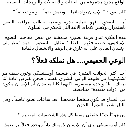
 مجرد مجموعة من العادات والانفعالات والبرمجات النفسية.
ل: " الإنسان يولد نائماً… ويعيش نائماً… ويموت نائماً."
الصحوة" فهو عملية نادرة وصعبة تتطلب مراقبة النفس
ار، وكسر الأنماط الآلية التي تتحكم في السلوك.
لفكرة تبدو قريبة بصورة مدهشة من بعض مفاهيم التصوف
مي، خاصة فكرة "الغفلة" مقابل "الصحوة"، حيث يُنظر إلى
ن العادي على أنه غارق في الوهم والانشغال بالمادة.
ي الحقيقي… هل نملكه فعلاً ؟
ثر الجوانب المثيرة في فلسفة أوسبنسكي وغوردجييف هو
ما في طبيعة الوعي البشري نفسه ، فنحن نفترض عادة أننا
"أنا" واحدة مستقرة، لكنهما كانا يعتقدان أن الإنسان يتكون
ات متعددة" متناقضة.
باح قد تكون شخصاً متحمساً ، بعد ساعات تصبح غاضباً ، وفي
شعر بالندم أو الحزن.
"أنت" الحقيقي وسط كل هذه الشخصيات المتغيرة ؟
سبنسكي يرى أن الإنسان لا يمتلك ذاتاً موحدة فعلاً، بل يعيش