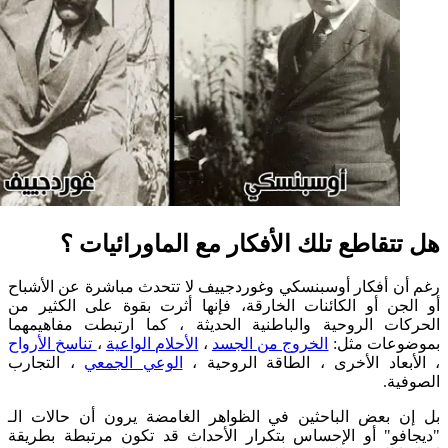
تقاطع تلك الأفكار مع الماورائيات ؟
 أفكار أوسبنسكي وغوردجييف لا تتحدث مباشرة عن الأشباح
ن أو الكائنات الخارقة، فإنها أثرت بقوة على الكثير من
ت الروحية والباطنية الحديثة ، كما ارتبطت مفاهيمهما
عات مثل:
الخروج من الجسد
،
الأحلام الواعية
،
تناسخ الأرواح
عاد الأخرى ، الطاقة الروحية ،
الوعي الجمعي
، التجارب
ة.
بعض الباحثين في الظواهر الغامضة يرون أن حالات الـ
و" أو الإحساس بتكرار الأحداث قد تكون مرتبطة بطريقة