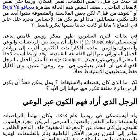
ث من قبل… نفس الكلمات، نفس المكان، وربما حتى نفس
ال الداخلي ، يصف البعض هذه الحالة بظاهرة
ديجافو Deja Vu
هد من قبل"، لكن بعض الفلاسفة والمتصوفة ذهبوا أبعد من
ثير، متسائلين: ماذا لو لم يكن هذا الإحساس مجرد خلل عابر
اغ ؟ ماذا لو كانت حياتنا نفسها تتكرر بالفعل ؟
ايات القرن العشرين، ظهر مفكر روسي غامض يدعى
أوسبنسكي P. D. Ouspensky حاول أن يربط بين الرياضيات والوعي
ف والزمن، مقدماً أفكاراً بدت للكثيرين أقرب إلى روايات
الماورائي منها إلى الفلسفة التقليدية، وقد ارتبط اسمه لاحقاً
بالمعلم الروحي غوردجييف George Gurdjieff المثير للجدل ، الرجل
دعى أن البشر يعيشون في "نوم روحي" عميق، وأن القليل
تطيعون الاستيقاظ فعلاً.
 الذي كان يقصدانه بالاستيقاظ ؟ وهل يمكن فعلاً أن يكون
ائرة مغلقة تتكرر فيها حياتنا إلى الأبد ؟
ل الذي أراد فهم الكون عبر الوعي
ولد أوسبنسكي في روسيا عام 1878، وكان مهتماً بالرياضيات
سفة وعلم النفس والتصوف الشرقي، لم يكن مجرد فيلسوف
، بل كان يبحث عن "المعرفة المخفية" خلف الواقع الظاهر ،
لى الشرق ودرس الأفكار الباطنية وتأثر بالفلسفات الهندية
ة ثم بدأ يطرح أسئلة غريبة بالنسبة لعصره: