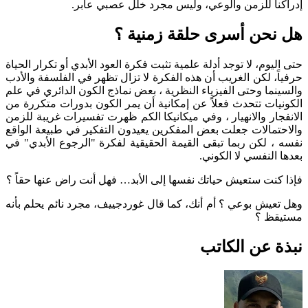
ا للزمن والوعي، وليس مجرد خلل عصبي عابر.
حن أسرى حلقة زمنية ؟
وم، لا توجد أدلة علمية تثبت فكرة العود الأبدي أو تكرار الحياة
، لكن الغريب أن هذه الفكرة لا تزال تظهر في الفلسفة والأدب
ما وحتى الفيزياء النظرية ، بعض نماذج الكون الدائري في علم
ات تتحدث فعلاً عن إمكانية أن يمر الكون بدورات متكررة من
ار والانهيار ، وفي ميكانيكا الكم ظهرت تفسيرات غريبة للزمن
مالات جعلت بعض المفكرين يعيدون التفكير في طبيعة الواقع
 لكن ربما تبقى القيمة الحقيقية لفكرة "الرجوع الأبدي" في
لنفسي لا الكوني.
نت ستعيش حياتك نفسها إلى الأبد… فهل أنت راض عنها حقاً ؟
يش بوعي ؟ أم أنك، كما قال غوردجييف، مجرد نائم يحلم بأنه
ظ ؟
 عن الكاتب