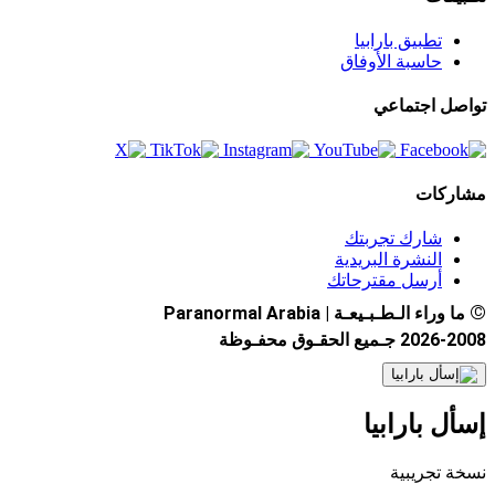
تطبيق بارابيا
حاسبة الأوفاق
اجتماعي
ات
شارك تجربتك
النشرة البريدية
أرسل مقترحاتك
الـطـبـيعـة | Paranormal Arabia
الحقـوق محفـوظة
بارابيا
جريبية