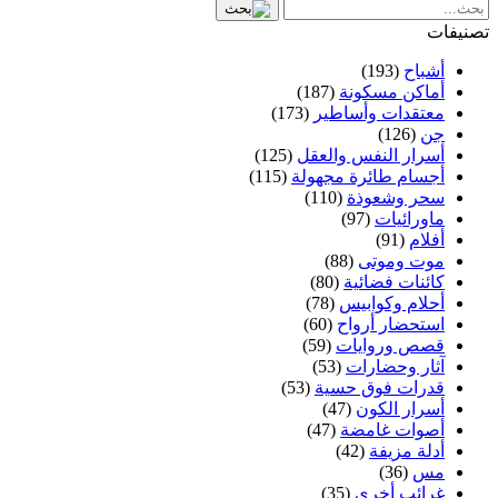
ات
أشباح
(193)
أماكن مسكونة
(187)
معتقدات وأساطير
(173)
جن
(126)
أسرار النفس والعقل
(125)
أجسام طائرة مجهولة
(115)
سحر وشعوذة
(110)
ماورائيات
(97)
أفلام
(91)
موت وموتى
(88)
كائنات فضائية
(80)
أحلام وكوابيس
(78)
استحضار أرواح
(60)
قصص وروايات
(59)
آثار وحضارات
(53)
قدرات فوق حسية
(53)
أسرار الكون
(47)
أصوات غامضة
(47)
أدلة مزيفة
(42)
مس
(36)
غرائب أخرى
(35)