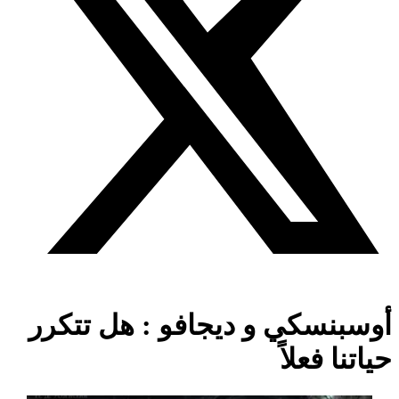
بنسكي و ديجافو : هل تتكرر
نا فعلاً