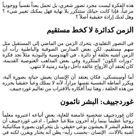
فكرة ليست مجرد تصور شعري، بل تحمل بعداً نفسياً ووجودياً
، فإذا كانت حياتك ستتكرر بلا نهاية فهل يمكنك تغيير شيء ؟
ك إرادة حقيقية أصلاً ؟
ن كدائرة لا كخط مستقيم
صور التقليدي، يتحرك الزمن من الماضي إلى المستقبل مثل
ستقيم، لكن بعض المدارس الصوفية والباطنية رأت أن
أشبه بحلقة أو دائرة ، في الهندوسية والبوذية مثلاً نجد فكرة
 الكون" المتكررة وفي بعض المذاهب الغنوصية القديمة،
تقد أن الأرواح عالقة داخل دوامة زمنية لا تنتهي.
سبنسكي، فكان يعتقد أن الإنسان يعيش حياته بصورة آلية،
نماطه النفسية نفسها مراراً، لأنه لا يمتلك وعياً حقيقياً يحرره
الحلقة ، وهنا تبدأ أفكاره بالاقتراب من تعاليم غوردجييف.
جييف: البشر نائمون
ردجييف شخصية غامضة للغاية، بعض أتباعه اعتبروه معلماً
 عظيماً بينما رآه آخرون متلاعباً خطيراً ، ادعى غوردجييف أن
لبشر لا يعيشون بوعي حقيقي، بل يتحركون بصورة ميكانيكية
الآلات، الإنسان –بحسب رأيه– يظن أنه يختار ويقرر، لكنه في