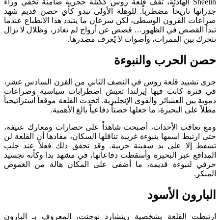
Sheelin الهادئة، تقف قلعة روس ككتلة حجرية صامتة تخفي وراء
جدرانها تاريخاً مضطرباً. للوهلة الأولى تبدو كأي حصن قديم شهد
صراعات القرون الوسطى، لكن سرعان ما يتبدد هذا الانطباع عندما
تبدأ القصص في الظهور… قصص عن أرواح لم تغادر، وظلال لا تزال
تتحرك بين الممرات، وأصوات لا يُعرف مصدرها.
حصن الحرب والنبوءة
جرى تشييد قلعة روس في النصف الثاني من القرن السادس عشر،
في فترة كانت فيها إيرلندا تعيش اضطرابات سياسية وصراعات
دموية بين العشائر والقوى الإنجليزية. اتخذت القلعة موقعاً استراتيجياً
مطلاً على البحيرة، ما جعلها حصناً دفاعياً بالغ الأهمية.
ومع تعاقب الأحداث، أصبحت شاهداً على حصارات ومعارك عنيفة،
حتى ارتبط اسمها بنبوءة غريبة تناقلها السكان، مفادها أن القلعة لن
تسقط إلا على يد سفينة حربية. وقد تحقق ذلك فعلاً عند جلب
المدافع عبر البحيرة وأسقطت دفاعاتها، في مشهد بدا وكأنه تجسيد
حرفي لنبوءة قديمة، ما أضفى على المكان هالة من الغموض
المبكر.
البارون الأسود
ارتبطت القلعة بشخصية ريتشارد نوجنت، المعروف بـ البارون