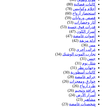
كائنات فضائية
(80)
أحلام وكوابيس
(78)
استحضار أرواح
(60)
قصص وروايات
(59)
آثار وحضارات
(53)
قدرات فوق حسية
(53)
أسرار الكون
(47)
أصوات غامضة
(47)
أدلة مزيفة
(42)
مس
(36)
غرائب أخرى
(35)
تجارب الموت الوشيك
(34)
جنس
(31)
شلل نوم
(31)
وجهات نظر
(31)
كائنات أسطورية
(30)
جرائم غامضة
(28)
خوارق ومعجزات
(26)
طرد أرواح
(26)
عرافة وتنجيم
(26)
أسرار الأرض
(24)
مشاهير
(23)
شخصيات غامضة
(23)