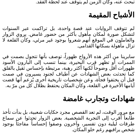
تبحث عنه، وكأن الزمن لم يتوقف عند لحظة الفقد.
الأشباح المقيمة
لم تتوقف الروايات عند قصة واحدة، بل تراكمت عبر السنوات
لتشكل صورة لمكان مأهول بأكثر من حضور غامض. يروي الزوار
والعاملون في الموقع أنهم شعروا بوجود غير مرئي، وكأن القلعة لا
تزال مأهولة بسكانها القدامى.
سابرينا من أكثر هذه الأرواح ظهوراً، توصف بأنها تتجول بصمت في
الممرات أو تظهر قرب البحيرة، بينما تنسب إلى البارون الأسود
ظهورات أقل وضوحاً لكنها أكثر رهبة، مرتبطة بإحساس ثقيل بالقلق
كما تحدثت بعض الشهادات عن أطياف لجنود يسيرون في صمت
قبل أن يختفوا فجأة، وعن شخصيات تاريخية أخرى يُزعم أنها قضت
أيامها الأخيرة في القلعة، وكأن المكان يحتفظ بظلال كل من مرّ به.
شهادات وتجارب غامضة
مع مرور الوقت، لم تعد القصص مجرد حكايات شعبية، بل بدأت تأخذ
طابعاً أقرب إلى التجربة الشخصية. بعض الزوار تحدثوا عن سماع
طرقات ليلية دون تفسير، وآخرون وصفوا إحساساً مفاجئاً بوجود
شخص يراقبهم رغم خلو المكان.