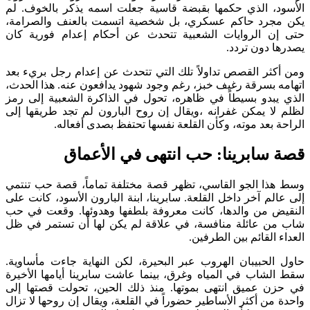
الأسود، الذي حكمها بقبضة قاسية جعلت اسمه يذكر بالخوف. لم
يكن مجرد حاكم عسكري، بل شخصية اتسمت بالعنف والصرامة،
حتى إن الروايات الشعبية تتحدث عن أحكام إعدام فورية كان
يصدرها دون تردد.
ومن أكثر القصص تداولاً تلك التي تتحدث عن إعدام رجل بريء بعد
اتهامه بسرقة رغيف خبز، رغم وجود شهود يدافعون عنه. هذا الحدث،
الذي يبدو بسيطاً في ظاهره، تحول في الذاكرة الشعبية إلى رمز
لظلم لا يمكن غفرانه ،ويقال إن روح البارون لم تجد طريقها إلى
الراحة بعد موته، وكأن القلعة نفسها تحتفظ بصدى أفعاله.
قصة سابرينا: حب انتهى في الأعماق
وسط هذا الجو القاسي، تظهر قصة مختلفة تماماً، قصة حب تنتمي
إلى عالم آخر داخل القلعة. سابرينا، ابنة البارون الأسود، كانت على
النقيض من والدها، كانت معروفة بلطفها وهدوئها. وقعت في حب
شاب من عائلة منافسة، في علاقة لم يكن لها أن تستمر في ظل
العداء القائم بين الطرفين.
حاول الحبيبان الهروب عبر البحيرة، لكن النهاية جاءت مأساوية.
سقط الشاب في المياه وغرق، بينما عاشت سابرينا أيامها الأخيرة
في حزن عميق انتهى بموتها. منذ ذلك الحين، تحولت قصتها إلى
واحدة من أكثر الأساطير حضوراً في القلعة، ويقال إن روحها لا تزال