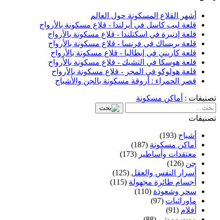
أشهر القلاع المسكونة حول العالم
قلعة ليب كاسل في أيرلندا - قلاع مسكونة بالأرواح
قلعة إدنبرة في اسكتلندا - قلاع مسكونة بالأرواح
قلعة بريساك في فرنسا - قلاع مسكونة بالأرواح
قلعة كاريني في إيطاليا - قلاع مسكونة بالأرواح
قلعة هوسكا في التشيك - قلاع مسكونة بالأرواح
قلعة هولوكو في المجر - قلاع مسكونة بالأرواح
قصر الحمراء : أروقة مسكونة بالجن والأشباح
تصنيفات :
أماكن مسكونة
تصنيفات
أشباح
(193)
أماكن مسكونة
(187)
معتقدات وأساطير
(173)
جن
(126)
أسرار النفس والعقل
(125)
أجسام طائرة مجهولة
(115)
سحر وشعوذة
(110)
ماورائيات
(97)
أفلام
(91)
موت وموتى
(88)