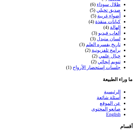
ظلال سوداء
(6)
صديق تخيلي
(5)
أضواء غريبة
(5)
كيانات منقذة
(4)
الهالة
(4)
ألعاب فيديو
(3)
لسان متبدل
(3)
تاريخ يفسره العلم
(3)
برامج تلفزيونية
(2)
خيال علمي
(2)
تنويم إيحائي
(2)
جلسات إستحضار الأرواح
(1)
ما وراء الطبيعة
الرئيسية
أسئلة شائعة
عن الموقع
صانعو المحتوى
English
أقسام