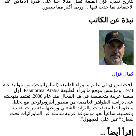
لتاريخ ثقيل، فإن القلعة تظل مثالاً حياً على قدرة الأماكن على
الاحتفاظ بما حدث فيها… وربما أكثر مما نتصور.
نبذة عن الكاتب
كمال غزال
باحث سوري في عالم ما وراء الطبيعة (الماورائيات)، من مواليد عام
1971، ومؤسس موقع ما وراء الطبيعة Paranormal Arabia، أول
منصة عربية متخصصة في هذا المجال منذ عام 2008. تعتمد منهجيته
على دراسة الظواهر الغامضة من منظور أنثروبولوجي مع تحليل
منظومات المعتقدات والتراث الشعبي وربطها بتفسيرات نفسية
وعصبية، ساعياً نحو موسوعة عربية شاملة عن الماورائيات تحت
شعار: “عين على المجهول”.
إقرأ أيضاً ...