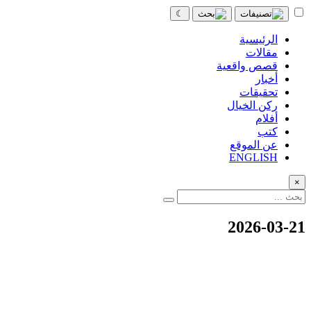
☾
الرئيسية
مقالات
قصص واقعية
أخبار
تحقيقات
ركن الخيال
أفلام
كتب
عن الموقع
ENGLISH
×
2026-03-21