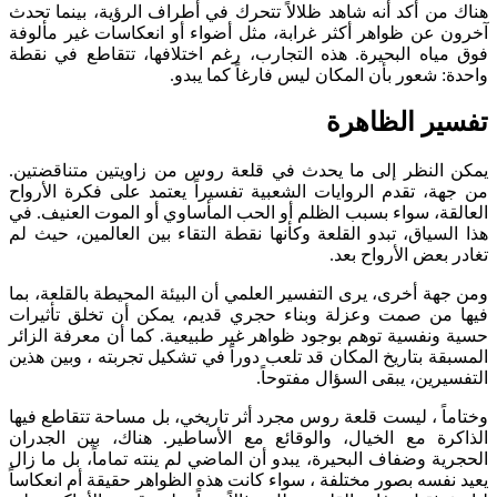
هناك من أكد أنه شاهد ظلالاً تتحرك في أطراف الرؤية، بينما تحدث
آخرون عن ظواهر أكثر غرابة، مثل أضواء أو انعكاسات غير مألوفة
فوق مياه البحيرة. هذه التجارب، رغم اختلافها، تتقاطع في نقطة
واحدة: شعور بأن المكان ليس فارغاً كما يبدو.
تفسير الظاهرة
يمكن النظر إلى ما يحدث في قلعة روس من زاويتين متناقضتين.
من جهة، تقدم الروايات الشعبية تفسيراً يعتمد على فكرة الأرواح
العالقة، سواء بسبب الظلم أو الحب المأساوي أو الموت العنيف. في
هذا السياق، تبدو القلعة وكأنها نقطة التقاء بين العالمين، حيث لم
تغادر بعض الأرواح بعد.
ومن جهة أخرى، يرى التفسير العلمي أن البيئة المحيطة بالقلعة، بما
فيها من صمت وعزلة وبناء حجري قديم، يمكن أن تخلق تأثيرات
حسية ونفسية توهم بوجود ظواهر غير طبيعية. كما أن معرفة الزائر
المسبقة بتاريخ المكان قد تلعب دوراً في تشكيل تجربته ، وبين هذين
التفسيرين، يبقى السؤال مفتوحاً.
وختاماً ، ليست قلعة روس مجرد أثر تاريخي، بل مساحة تتقاطع فيها
الذاكرة مع الخيال، والوقائع مع الأساطير. هناك، بين الجدران
الحجرية وضفاف البحيرة، يبدو أن الماضي لم ينته تماماً، بل ما زال
يعيد نفسه بصور مختلفة ، سواء كانت هذه الظواهر حقيقة أم انعكاساً