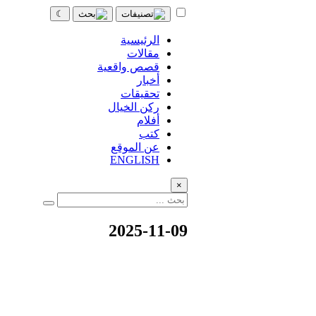
☾
الرئيسية
مقالات
قصص واقعية
أخبار
تحقيقات
ركن الخيال
أفلام
كتب
عن الموقع
ENGLISH
×
2025-11-09