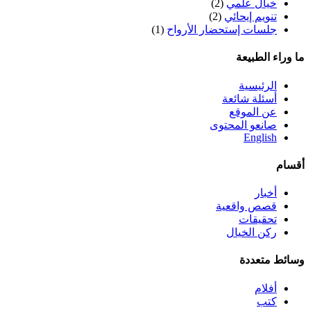
خيال علمي
(2)
تنويم إيحائي
(2)
جلسات إستحضار الأرواح
(1)
ما وراء الطبيعة
الرئيسية
أسئلة شائعة
عن الموقع
صانعو المحتوى
English
أقسام
أخبار
قصص واقعية
تحقيقات
ركن الخيال
وسائط متعددة
أفلام
كتب