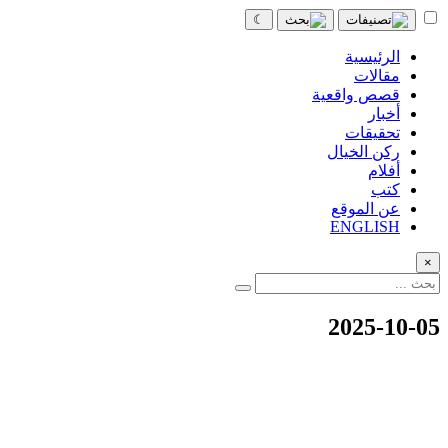
☾
الرئيسية
مقالات
قصص واقعية
أخبار
تحقيقات
ركن الخيال
أفلام
كتب
عن الموقع
ENGLISH
×
2025-10-05