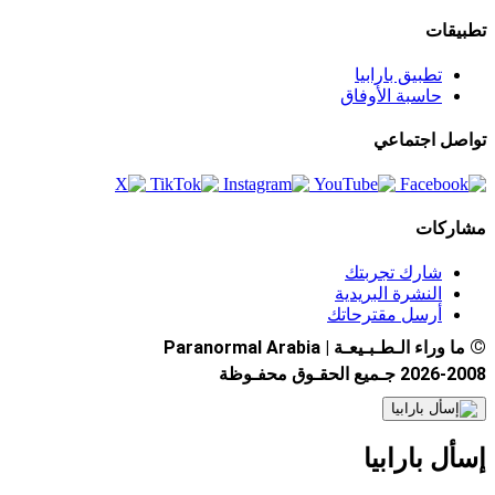
تطبيقات
تطبيق بارابيا
حاسبة الأوفاق
تواصل اجتماعي
مشاركات
شارك تجربتك
النشرة البريدية
أرسل مقترحاتك
©
ما وراء الـطـبـيعـة | Paranormal Arabia
2026-2008 جـميع الحقـوق محفـوظة
إسأل بارابيا