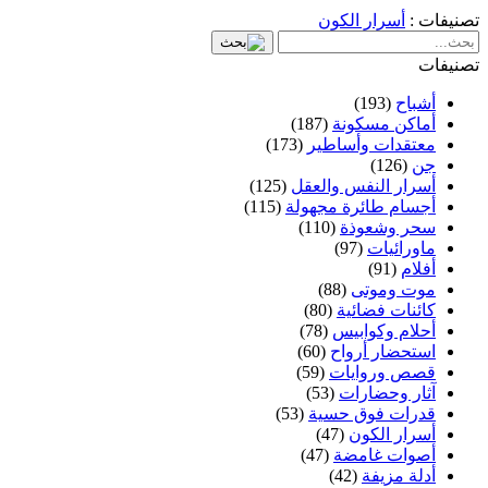
تصنيفات :
أسرار الكون
تصنيفات
أشباح
(193)
أماكن مسكونة
(187)
معتقدات وأساطير
(173)
جن
(126)
أسرار النفس والعقل
(125)
أجسام طائرة مجهولة
(115)
سحر وشعوذة
(110)
ماورائيات
(97)
أفلام
(91)
موت وموتى
(88)
كائنات فضائية
(80)
أحلام وكوابيس
(78)
استحضار أرواح
(60)
قصص وروايات
(59)
آثار وحضارات
(53)
قدرات فوق حسية
(53)
أسرار الكون
(47)
أصوات غامضة
(47)
أدلة مزيفة
(42)