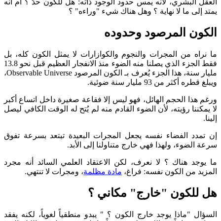
العقل البشري، لأنه يمس حدود الوجود ذاته: هل للكون حدّ ؟ أم أنه
يمتد إلى ما لا نهاية ؟ وهل هناك شيء "وراءه" ؟
الكون المرصود وحدوده
ما نراه من المجرات والنجوم والكوازارات لا يمثل الكون كله، بل
فقط الجزء الذي يصلنا منه الضوء منذ الانفجار العظيم قبل نحو 13.8
مليار سنة، هذا الجزء يُعرف بـ الكون المرصود Observable Universe،
ويبلغ قطره أكثر من 93 مليار سنة ضوئية.
ورغم هذا الحجم الهائل، فهو ليس إلا فقاعة صغيرة داخل اتساع أكبر
لا يمكننا رؤيته، لأن الضوء القادم منه لم يُتح له الوقت الكافي ليصل
إلينا.
إن تمدد الفضاء نفسه يجعل المجرات البعيدة تبتعد بسرعة تفوق
سرعة الضوء، ولهذا فهي خارج متناولنا إلى الأبد.
ما يوجد هناك ؟ لا نعرف، لكن الاعتقاد العلمي السائد أنه مجرد
المزيد من الكون نفسه: فراغ،
مادة مظلمة
، ومجرات لا تنتهي.
هل للكون "خارج" مكاني ؟
السؤال "ماذا يوجد خارج الكون ؟ " يبدو منطقياً لغوياً، لكنه يفقد