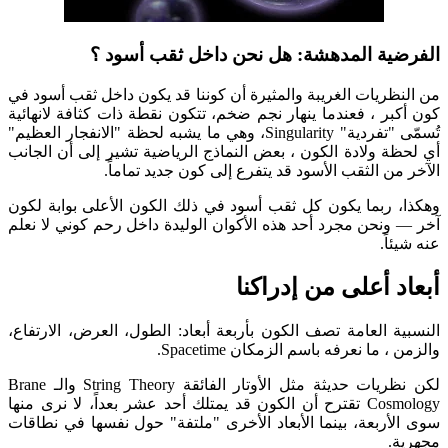
الفرضية المدهشة: هل نحن داخل ثقب أسود ؟
من النظريات الغريبة والمثيرة أن كوننا قد يكون داخل ثقب أسود في
كون أكبر ، فعندما ينهار نجم ضخم، تتكون نقطة ذات كثافة لانهائية
تُسمّى "تفردية" Singularity، وهي ما يشبه لحظة "الانفجار العظيم"
أي لحظة ولادة الكون ، بعض النماذج الرياضية تشير إلى أن الجانب
الآخر من الثقب الأسود قد يتفرع إلى كون جديد تماماً.
وهكذا، ربما يكون كل ثقب أسود في ذلك الكون الأعلى بوابة لكون
آخر — ونحن مجرد أحد هذه الأكوان الوليدة داخل رحم كوني لا نعلم
عنه شيئاً.
أبعاد أعلى من إدراكنا
النسبية العامة تصف الكون بأربعة أبعاد: الطول، العرض، الارتفاع،
والزمن ، ما نعرفه باسم الزمكان Spacetime.
لكن نظريات حديثة مثل الأوتار الفائقة String Theory والـ Brane
Cosmology تقترح أن الكون قد يمتلك أحد عشر بعداً، لا نرى منها
سوى الأربعة، بينما الأبعاد الأخرى "ملتفة" حول نفسها في نطاقات
مجهرية.