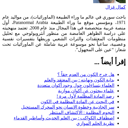
كمال غزال
باحث سوري في عالم ما وراء الطبيعة (الماورائيات)، من مواليد عام
1971، ومؤسس موقع ما وراء الطبيعة Paranormal Arabia، أول
منصة عربية متخصصة في هذا المجال منذ عام 2008. تعتمد منهجيته
على دراسة الظواهر الغامضة من منظور أنثروبولوجي مع تحليل
منظومات المعتقدات والتراث الشعبي وربطها بتفسيرات نفسية
وعصبية، ساعياً نحو موسوعة عربية شاملة عن الماورائيات تحت
شعار: “عين على المجهول”.
إقرأ أيضاً ...
هل خرج الكون من العدم حقاً ؟
بداية الكون ونهايته : بين المعتقد والعلم
العلماء يتساءلون حول وجود أكوان متعددة
علماء يبحثون عن أكوان موازية
رصد المادة المظلمة لأول مرة !
في البحث عن المادة المظلمة في الكون
سر الجاذبية وخطوة الإنسان نحو المحرك المستحيل
النجوم المظلمة : الاكتشاف المنتظر
اصطفاف الكواكب : بين العلم الحديث وأساطير القدماء
نظرية الحلم الموازي