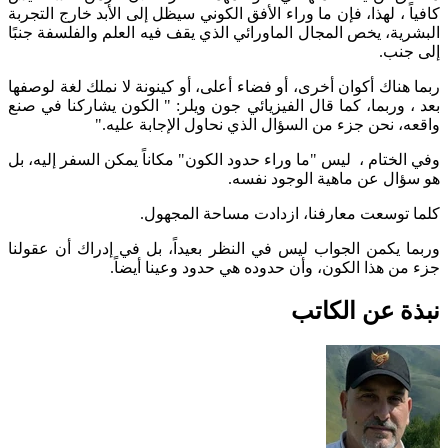
كافياً ، لهذا، فإن ما وراء الأفق الكوني سيظل إلى الأبد خارج التجربة
البشرية، يخص المجال الماورائي الذي يقف فيه العلم والفلسفة جنبًا
إلى جنب.
ربما هناك أكوان أخرى، أو فضاء أعلى، أو كينونة لا نملك لغة لوصفها
بعد ، وربما، كما قال الفيزيائي جون ويلر: " الكون يشاركنا في صنع
واقعه، نحن جزء من السؤال الذي نحاول الإجابة عليه."
وفي الختام ، ليس "ما وراء حدود الكون" مكاناً يمكن السفر إليه، بل
هو سؤال عن ماهية الوجود نفسه.
كلما توسعت معارفنا، ازدادت مساحة المجهول.
وربما يكمن الجواب ليس في النظر بعيداً، بل في إدراك أن عقولنا
جزء من هذا الكون، وأن حدوده هي حدود وعينا أيضاً.
نبذة عن الكاتب