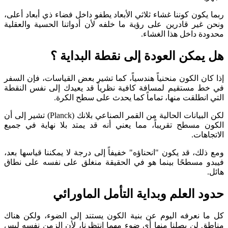
ربما يكون كوننا غشاء ثلاثي الأبعاد يطفو داخل فضاء ذي أبعاد أعلى،
ونحن غير قادرين على رؤية ما خلفه لأن أدواتنا الحسية والعقلية
محدودة داخل هذا الغشاء.
هل يمكن العودة إلى نقطة البداية ؟
إذا كان الكون منحنياً هندسياً، كما تشير بعض القياسات، فإن السفر
في خط مستقيم لمسافة كافية نظرياً قد يعيدك إلى نفس النقطة
التي انطلقت منها، تماماً كما يحدث على سطح الكرة.
لكن البيانات الحالية من القمر الصناعي بلانك (Planck) تشير إلى أن
الكون مسطح تقريباً، مما يعني أنه قد يمتد بلا نهاية في جميع
الاتجاهات.
ومع ذلك، قد يكون "انحناؤه" خفيفاً إلى درجة لا يمكننا قياسها بعد،
فيبدو مسطحًا بينما هو في الحقيقة منغلق على نفسه على نطاق
هائل.
حدود العلم وبداية التأمل الماورائي
كل ما نعرفه اليوم عن بنية الكون يستند إلى الضوء، ولكن هناك
مناطق لن يصلنا منها أي ضوء مهما انتظرنا، لأن الزمن نفسه ليس