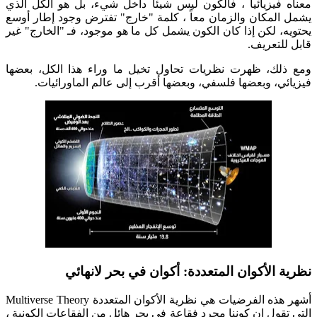
معناه فيزيائياً ، فالكون ليس شيئاً داخل شيء، بل هو الكل الذي
يشمل المكان والزمان معاً ، كلمة "خارج" تفترض وجود إطار أوسع
يحتويه، لكن إذا كان الكون يشمل كل ما هو موجود، فـ "الخارج" غير
قابل للتعريف.
ومع ذلك، ظهرت نظريات تحاول تخيل ما وراء هذا الكل، بعضها
فيزيائي، وبعضها فلسفي، وبعضها أقرب إلى عالم الماورائيات.
نظرية الأكوان المتعددة: أكوان في بحر لانهائي
أشهر هذه الفرضيات هي نظرية الأكوان المتعددة Multiverse Theory
التي تقول إن كوننا مجرد فقاعة في بحر هائل من الفقاعات الكونية ،