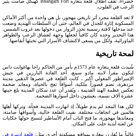
خضراء، تقف أطلال قلعة بنغاره Bhangarh Fort كهيكل صامت يثير
الرعب في القلوب.
لا تعد القلعة مجرد أثر تاريخي مهجور، بل هي واحدة من أكثر الأماكن
المسكونة إثارة للجدل في العالم، حتى أن السلطات الهندية وضعت
عند مدخلها لافتة رسمية تحذر الزوار من دخولها بعد غروب الشمس.
هذا التحذير وحده كان كافياً لجعلها وجهة لعشاق الرعب والظواهر
الماورائية، ولكل من يسعى لاكتشاف الأسرار التي تخبئها أنقاضها.
لمحة تاريخية
شُيدت قلعة بنغاره عام 1573م بأمر من الحاكم راجا بهاغوانت داس
لتكون مقراً لابنه مادو سينغ، أحد القادة البارزين في جيش
الإمبراطور المغولي أكبر ، كانت القلعة في عصرها الذهبي مدينة
مزدهرة، تضم قصوراً ملكية، أسواقاً تعج بالحياة، ومعابد ضخمة
تعكس عظمة الهند القديمة ، ويُقدر أن عدد سكان المدينة بلغ حينها
عشرة آلاف نسمة، يعيشون داخل أسوارها الضخمة.
لكن هذا المجد لم يدم طويلاً، إذ انهارت المدينة فجأة، وتركها أهلها
هائمين في اتجاهات مختلفة. بقيت القلعة خالية، وأسواقها صامتة،
ومعابدها مهجورة، ما فتح الباب أمام الأساطير لتنسج حولها حكايات
عن لعنة أبدية حلت على المكان.
غالباً ما تُقارن بنغاره بمواقع مسكونة أخرى مثل:
قلعة إدنبرة في