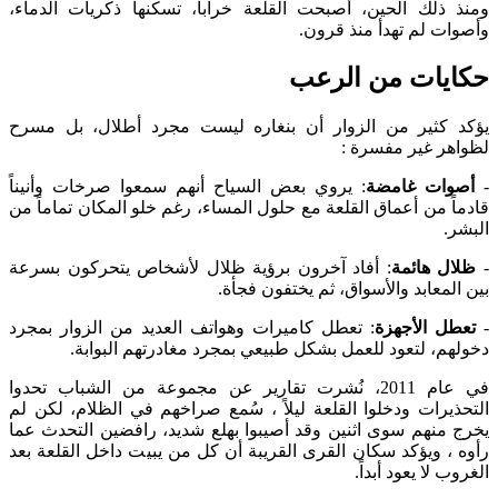
ومنذ ذلك الحين، أصبحت القلعة خراباً، تسكنها ذكريات الدماء،
وأصوات لم تهدأ منذ قرون.
حكايات من الرعب
يؤكد كثير من الزوار أن بنغاره ليست مجرد أطلال، بل مسرح
لظواهر غير مفسرة :
-
أصوات غامضة
: يروي بعض السياح أنهم سمعوا صرخات وأنيناً
قادماً من أعماق القلعة مع حلول المساء، رغم خلو المكان تماماً من
البشر.
-
ظلال هائمة
: أفاد آخرون برؤية ظلال لأشخاص يتحركون بسرعة
بين المعابد والأسواق، ثم يختفون فجأة.
-
تعطل الأجهزة
: تعطل كاميرات وهواتف العديد من الزوار بمجرد
دخولهم، لتعود للعمل بشكل طبيعي بمجرد مغادرتهم البوابة.
في عام 2011، نُشرت تقارير عن مجموعة من الشباب تحدوا
التحذيرات ودخلوا القلعة ليلاً ، سُمع صراخهم في الظلام، لكن لم
يخرج منهم سوى اثنين وقد أصيبوا بهلع شديد، رافضين التحدث عما
رأوه ، ويؤكد سكان القرى القريبة أن كل من يبيت داخل القلعة بعد
الغروب لا يعود أبداً.