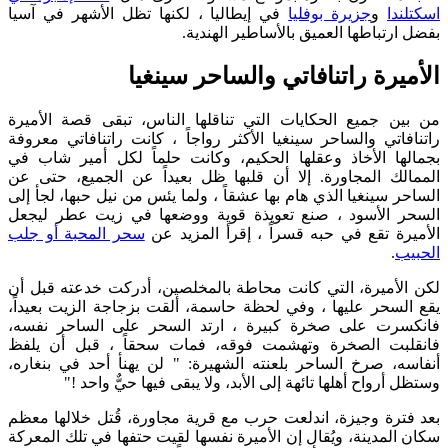
اسكتلندا
و
جزيرة بوفليا
في إيطاليا ، لكنها تظل الأشهر في آسيا
بفضل ارتباطها العميق بالأساطير الهندية.
الأميرة راتنافاتي والساحر سينغيا
من بين جميع الحكايات التي تناقلها الناس، تبقى قصة الأميرة
راتنافاتي والساحر سينغيا الأكثر رواجاً ، كانت راتنافاتي معروفة
بجمالها الأخاذ وعقلها الحكيم، وكانت حلماً لكل أمير شاب في
الممالك المجاورة. إلا أن قلبها ظل بعيداً عن الجميع، حتى عن
الساحر سينغيا الذي هام بها عشقاً ، ولما يئس من نيل حبها، لجأ إلى
السحر الأسود ، صنع تعويذة قوية ووضعها في زيت عطر ليجعل
الأميرة تقع في حبه قسراً ، إقرأ المزيد عن
سحر المحبة أو جلب
الحبيب
.
لكن الأميرة، التي كانت محاطة بالمخلصين، أدركت خدعته قبل أن
يقع السحر عليها ، وفي لحظة حاسمة، ألقت بزجاجة الزيت بعيداً،
فانكسرت على صخرة كبيرة ، ارتد السحر على الساحر نفسه،
فانقلبت الصخرة وتهشمت فوقه، فمات سحقاً ، قبل أن يلفظ
أنفاسه، صرخ الساحر بلعنته الشهيرة: " لن يهنأ أحد في بنغاره،
وستظل أرواح أهلها تائهة إلى الأبد، ولا يبقى فيها حيٌّ واحد !"
بعد فترة وجيزة، اندلعت حرب مع قرية مجاورة، قُتل خلالها معظم
سكان المدينة، ويُقال إن الأميرة نفسها لقيت حتفها في تلك المعركة