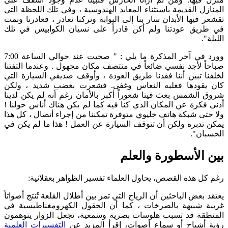
المنازل القديمة باستثناء المعابد الهندوسية ، وفي تلك اللحظة التي
تقشعر فيها الأبدان سار بنا إلى البوابة وتركنا نغادر ، فغادرنا ونمت
في طريق عودتنا ولم أكن قادراً على نسيان الكوابيس في تلك
الليلة".
وورد في آخر المذكرة ما يلي : " صحيت عند حوالي الساعة 7:00
صباحاً لأجد نفسي ضائعاً في منتصف مكان مجهول . وعندما التفتنا
لخلفنا تبين أننا فقدنا طريق العودة ، وأوقف صديقي السيارة التي
كان يقودها فغلبه النعاس وغفى. فشعرت بغضب شديد ، ولكن
شروق الشمس بعث فينا شعوراً أكبر بالأمان رغم أنه لم يكن لدينا
أدنى فكرة عن المكان الذي كنا فيه كما لم يكن هناك أناس حولنا !
ولا حتى شبكة هاتف خليوي متوفرة تمكننا من إجراء أتصال ، كل هذا
يمكن تدبره ولكن أن تتوقف السيارة عن العمل ! هذا ما لم يكن في
الحسبان".
بين الأسطورة والعلم
رغم كل هذه القصص، يحاول العلماء تفسير الظواهر بعقلانية:
يعتقد بعض الباحثين أن الرياح التي تمر بين أطلال القلعة تُنتج أصواتاً
غريبة شبيهة بالصرخات ، كما أن الحقول الكهرومغناطيسية في
المنطقة قد تسبب هلوسات بصرية وسمعية، تجعل الزوار يتوهمون
رؤية أشباح أو سماع أصوات، إقرأ المزيد عن
التفسيرات العلمية