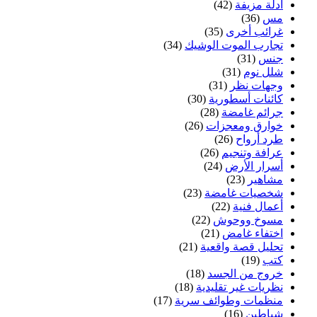
أدلة مزيفة
(42)
مس
(36)
غرائب أخرى
(35)
تجارب الموت الوشيك
(34)
جنس
(31)
شلل نوم
(31)
وجهات نظر
(31)
كائنات أسطورية
(30)
جرائم غامضة
(28)
خوارق ومعجزات
(26)
طرد أرواح
(26)
عرافة وتنجيم
(26)
أسرار الأرض
(24)
مشاهير
(23)
شخصيات غامضة
(23)
أعمال فنية
(22)
مسوخ ووحوش
(22)
اختفاء غامض
(21)
تحليل قصة واقعية
(21)
كتب
(19)
خروج من الجسد
(18)
نظريات غير تقليدية
(18)
منظمات وطوائف سرية
(17)
شياطين
(16)