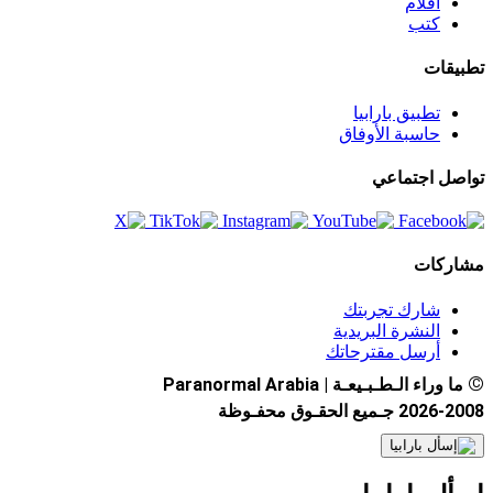
أفلام
كتب
تطبيقات
تطبيق بارابيا
حاسبة الأوفاق
تواصل اجتماعي
مشاركات
شارك تجربتك
النشرة البريدية
أرسل مقترحاتك
©
ما وراء الـطـبـيعـة | Paranormal Arabia
2026-2008 جـميع الحقـوق محفـوظة