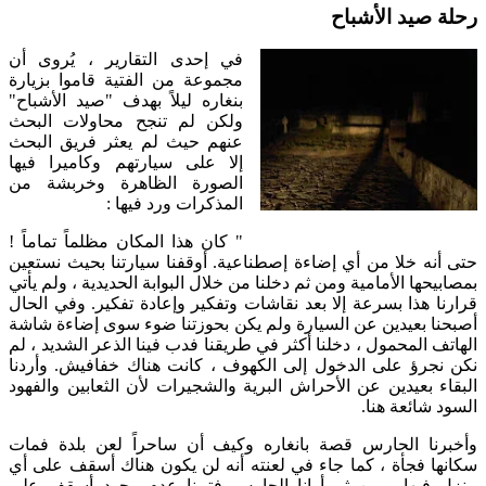
رحلة صيد الأشباح
في إحدى التقارير ، يُروى أن
مجموعة من الفتية قاموا بزيارة
بنغاره ليلاً بهدف "صيد الأشباح"
ولكن لم تنجح محاولات البحث
عنهم حيث لم يعثر فريق البحث
إلا على سيارتهم وكاميرا فيها
الصورة الظاهرة وخربشة من
المذكرات ورد فيها :
" كان هذا المكان مظلماً تماماً !
حتى أنه خلا من أي إضاءة إصطناعية. أوقفنا سيارتنا بحيث نستعين
بمصابيحها الأمامية ومن ثم دخلنا من خلال البوابة الحديدية ، ولم يأتي
قرارنا هذا بسرعة إلا بعد نقاشات وتفكير وإعادة تفكير. وفي الحال
أصبحنا بعيدين عن السيارة ولم يكن بحوزتنا ضوء سوى إضاءة شاشة
الهاتف المحمول ، دخلنا أكثر في طريقنا فدب فينا الذعر الشديد ، لم
نكن نجرؤ على الدخول إلى الكهوف ، كانت هناك خفافيش. وأردنا
البقاء بعيدين عن الأحراش البرية والشجيرات لأن الثعابين والفهود
السود شائعة هنا.
وأخبرنا الحارس قصة بانغاره وكيف أن ساحراً لعن بلدة فمات
سكانها فجأة ، كما جاء في لعنته أنه لن يكون هناك أسقف على أي
منزل فيها. ومن ثم أرانا الحارس فتبينا عدم وجود أسقف على