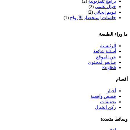
برامج تلفزيونية
(2)
خيال علمي
(2)
تنويم إيحائي
(2)
جلسات إستحضار الأرواح
(1)
ما وراء الطبيعة
الرئيسية
أسئلة شائعة
عن الموقع
صانعو المحتوى
English
أقسام
أخبار
قصص واقعية
تحقيقات
ركن الخيال
وسائط متعددة