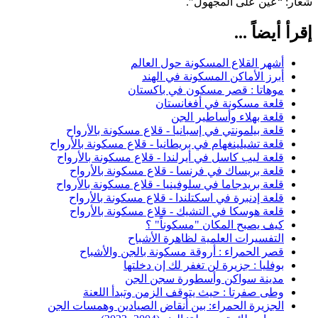
شعار: “عين على المجهول”.
إقرأ أيضاً ...
أشهر القلاع المسكونة حول العالم
أبرز الأماكن المسكونة في الهند
موهاتا : قصر مسكون في باكستان
قلعة مسكونة في أفغانستان
قلعة بهلاء وأساطير الجن
قلعة بيلمونتي في إسبانيا - قلاع مسكونة بالأرواح
قلعة تشيلينغهام في بريطانيا - قلاع مسكونة بالأرواح
قلعة ليب كاسل في أيرلندا - قلاع مسكونة بالأرواح
قلعة بريساك في فرنسا - قلاع مسكونة بالأرواح
قلعة بريدجاما في سلوفينيا - قلاع مسكونة بالأرواح
قلعة إدنبرة في اسكتلندا - قلاع مسكونة بالأرواح
قلعة هوسكا في التشيك - قلاع مسكونة بالأرواح
كيف يصبح المكان "مسكوناً" ؟
التفسيرات العلمية لظاهرة الأشباح
قصر الحمراء : أروقة مسكونة بالجن والأشباح
بوفليا : جزيرة لن تغفر لك إن دخلتها
مدينة سواكن وأسطورة سجن الجن
وطى صفرتا : حيث يتوقف الزمن وتبدأ اللعنة
الجزيرة الحمراء: بين أنقاض الصيادين وهمسات الجن