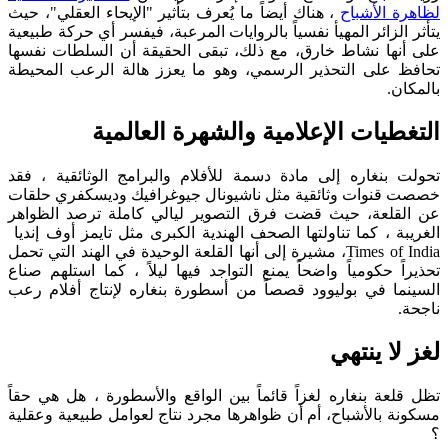
لظاهرة الأشباح
، هناك أيضاً ما يُعرف بتأثير "الإيحاء العقلي"، حيث
يتأثر الزائر المهيأ نفسياً بالروايات المرعبة، فيفسر أي حركة طبيعية
على أنها نشاط خارق، مع ذلك، تبقى الحقيقة أن السلطات نفسها
تحافظ على التحذير الرسمي، وهو ما يعزز هالة الرعب المحيطة
بالمكان.
التغطيات الإعلامية والشهرة العالمية
تحولت بنغاره إلى مادة دسمة للأفلام والبرامج الوثائقية ، فقد
خصصت قنوات وثائقية مثل ناشيونال جيوغرافيك وديسكفري حلقات
عن القلعة، حيث قضت فرق التصوير ليالي كاملة ترصد الظواهر
الغريبة ، كما تناولتها الصحف الهندية الكبرى مثل تايمز أوف إنديا
Times of India، مشيرة إلى أنها القلعة الوحيدة في الهند التي تحمل
تحذيراً حكومياً واضحاً يمنع التواجد فيها ليلاً ، كما استلهم صناع
السينما في بوليوود قصصاً من أسطورة بنغاره لإنتاج أفلام رعب
ناجحة.
لغز لا ينتهي
تظل قلعة بنغاره لغزاً قائماً بين الواقع والأسطورة ، هل هي حقاً
مسكونة بالأشباح، أم أن ظواهرها مجرد نتاج لعوامل طبيعية وعقلية
؟