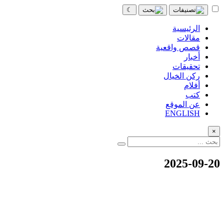
☾
الرئيسية
مقالات
قصص واقعية
أخبار
تحقيقات
ركن الخيال
أفلام
كتب
عن الموقع
ENGLISH
×
2025-09-20