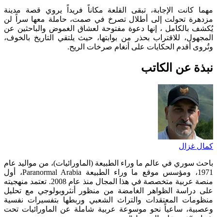
مهما كانت الإجابة، تبقى القلعة مكاناً فريداً يروي قصة مدينة
مزدهرة تحولت إلى أطلال تصرخ في صمت، حاملة معها سراً لن
يُكشف بالكامل ، إنها دعوة مفتوحة لعشاق الغموض والباحثين عن
المجهول، للاقتراب بحذر من بوابتها، حيث يلتقي التاريخ بالخوف،
وتُروى أقدم الحكايات على أنغام صرخات الريح.
نبذة عن الكاتب
كمال غزال
باحث سوري في عالم ما وراء الطبيعة (الماورائيات)، من مواليد عام
1971، ومؤسس موقع ما وراء الطبيعة Paranormal Arabia، أول
منصة عربية متخصصة في هذا المجال منذ عام 2008. تعتمد منهجيته
على دراسة الظواهر الغامضة من منظور أنثروبولوجي مع تحليل
منظومات المعتقدات والتراث الشعبي وربطها بتفسيرات نفسية
وعصبية، ساعياً نحو موسوعة عربية شاملة عن الماورائيات تحت