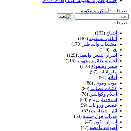
جسام طائرة مجهولة: الهند (2004- 2023)
تصنيفات :
أماكن مسكونة
تصنيفات
أشباح
(193)
أماكن مسكونة
(187)
معتقدات وأساطير
(173)
جن
(126)
أسرار النفس والعقل
(125)
أجسام طائرة مجهولة
(115)
سحر وشعوذة
(110)
ماورائيات
(97)
أفلام
(91)
موت وموتى
(88)
كائنات فضائية
(80)
أحلام وكوابيس
(78)
استحضار أرواح
(60)
قصص وروايات
(59)
آثار وحضارات
(53)
قدرات فوق حسية
(53)
أسرار الكون
(47)
أصوات غامضة
(47)