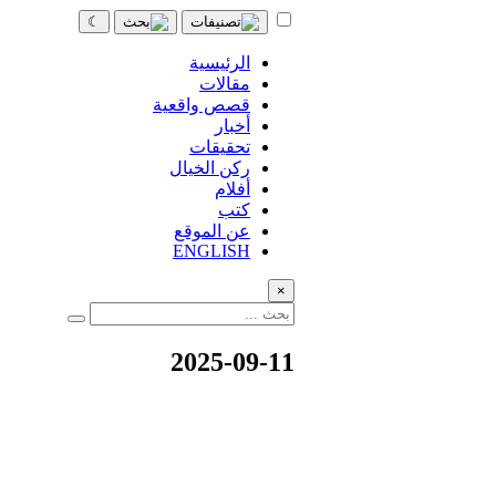
☾
الرئيسية
مقالات
قصص واقعية
أخبار
تحقيقات
ركن الخيال
أفلام
كتب
عن الموقع
ENGLISH
×
2025-09-11