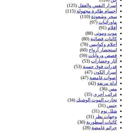
أسرار النفس والعقل
(125)
أجسام طائرة مجهولة
(115)
سحر وشعوذة
(110)
ماورائيات
(97)
أفلام
(91)
موت وموتى
(88)
كائنات فضائية
(80)
أحلام وكوابيس
(78)
استحضار أرواح
(60)
قصص وروايات
(59)
آثار وحضارات
(53)
قدرات فوق حسية
(53)
أسرار الكون
(47)
أصوات غامضة
(47)
أدلة مزيفة
(42)
مس
(36)
غرائب أخرى
(35)
تجارب الموت الوشيك
(34)
جنس
(31)
شلل نوم
(31)
وجهات نظر
(31)
كائنات أسطورية
(30)
جرائم غامضة
(28)