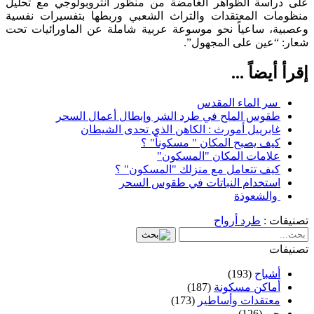
على دراسة الظواهر الغامضة من منظور أنثروبولوجي مع تحليل
منظومات المعتقدات والتراث الشعبي وربطها بتفسيرات نفسية
وعصبية، ساعياً نحو موسوعة عربية شاملة عن الماورائيات تحت
شعار: “عين على المجهول”.
إقرأ أيضاً ...
سر الماء المقدس
طقوس الملح في طرد الشر وإبطال أعمال السحر
غابرييل أمورث : الكاهن الذي تحدى الشيطان
كيف يصبح المكان " مسكوناً" ؟
علامات المكان "المسكون"
كيف تتعامل مع منزلك "المسكون" ؟
استخدام النباتات في طقوس السحر
والشعوذة
تصنيفات :
طرد أرواح
تصنيفات
أشباح
(193)
أماكن مسكونة
(187)
معتقدات وأساطير
(173)
جن
(126)