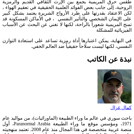
طقس حرق المريمية يجمع بين الإرث الثقافي القديم والرمزية
الروحية، إلى جانب بعض الفوائد العلمية الحقيقية في تعقيم الهواء ،
لكن الاعتقاد بقدرتها على طرد الأرواح الشريرة يعتمد بشكل كبير
على الإيمان الشخصي والتأثير النفسي ، في الأماكن المسكونة قد
تمنح المريمية شعوراً بالراحة، لكنها لا تغني عن البحث عن الأسباب
الفيزيائية للمشكلة
في النهاية، يمكن اعتبارها أداة رمزية تساعد على استعادة التوازن
النفسي، لكنها ليست سلاحاً حقيقياً ضد العالم الخفي.
نبذة عن الكاتب
كمال غزال
باحث سوري في عالم ما وراء الطبيعة (الماورائيات)، من مواليد عام
1971، ومؤسس موقع ما وراء الطبيعة Paranormal Arabia، أول
منصة عربية متخصصة في هذا المجال منذ عام 2008. تعتمد منهجيته