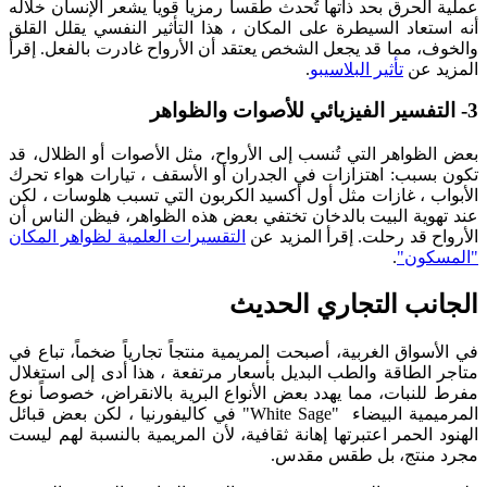
عملية الحرق بحد ذاتها تُحدث طقساً رمزياً قوياً يشعر الإنسان خلاله
أنه استعاد السيطرة على المكان ، هذا التأثير النفسي يقلل القلق
والخوف، مما قد يجعل الشخص يعتقد أن الأرواح غادرت بالفعل. إقرأ
المزيد عن
تأثير البلاسيبو
.
3- التفسير الفيزيائي للأصوات والظواهر
بعض الظواهر التي تُنسب إلى الأرواح، مثل الأصوات أو الظلال، قد
تكون بسبب: اهتزازات في الجدران أو الأسقف ، تيارات هواء تحرك
الأبواب ، غازات مثل أول أكسيد الكربون التي تسبب هلوسات ، لكن
عند تهوية البيت بالدخان تختفي بعض هذه الظواهر، فيظن الناس أن
الأرواح قد رحلت. إقرأ المزيد عن
التقسيرات العلمية لظواهر المكان
"المسكون"
.
الجانب التجاري الحديث
في الأسواق الغربية، أصبحت المريمية منتجاً تجارياً ضخماً، تباع في
متاجر الطاقة والطب البديل بأسعار مرتفعة ، هذا أدى إلى استغلال
مفرط للنبات، مما يهدد بعض الأنواع البرية بالانقراض، خصوصاً نوع
المرميمية البيضاء "White Sage" في كاليفورنيا ، لكن بعض قبائل
الهنود الحمر اعتبرتها إهانة ثقافية، لأن المريمية بالنسبة لهم ليست
مجرد منتج، بل طقس مقدس.