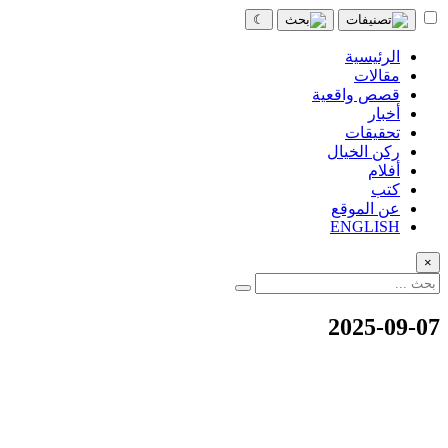
☾
الرئيسية
مقالات
قصص واقعية
أخبار
تحقيقات
ركن الخيال
أفلام
كتب
عن الموقع
ENGLISH
×
2025-09-07