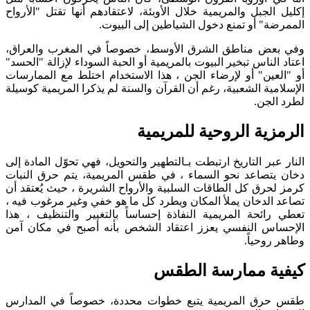
إكليل الجبل والمريمية خلال الأوبئة، لاعتقادهم أنها تقتل "الأرواح
الممرضة" أو تمنع دخول الشياطين إلى البيوت.
وفي بعض مناطق الشرق الأوسط، خصوصاً في المغرب والعراق،
اعتاد الناس تبخير البيوت بالمريمية أو الحبة السوداء لإزالة "الحسد"
أو "العين" أو لإرضاء الجن ، هذا الاستخدام اختلط مع الممارسات
الإسلامية الشعبية، رغم أن القرآن والسنة لم يذكرا المريمية كوسيلة
لطرد الجن.
الرمزية الروحية للمريمية
النار عبر التاريخ ارتبطت بـالتطهير والتحويل، فهي تحوّل المادة إلى
دخان يتصاعد نحو السماء ، في طقس المريمية، يتم حرق النبات
كرمز لحرق كل الطاقات السلبية والأرواح الشريرة ، حيث يُعتقد أن
تصاعد الدخان يملأ المكان ويطرد كل ما هو خفي وغير مرغوب فيه ،
تعطي رائحة المريمية النفاذة إحساساً بالتغيير والتنظيف ، هذا
الإحساس النفسي يعزز اعتقاد الشخص بأنه أصبح في مكان آمن
وطاهر روحياً.
كيفية ممارسة الطقس
طقس حرق المريمية يتبع خطوات محددة، خصوصاً في المدارس