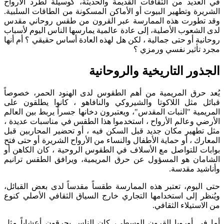
في العديد من الثقافات القديمة والحديثة، كوسيلة لطرد الأرواح
الشريرة وتطهير البيوت أو الأماكن المسكونة من الطاقات السلبية.
وقد تطورت هذه الممارسة عبر القرون من طقس روحاني مقدس
لدى الشعوب الأصلية، إلى عادة عالمية يمارسها الناس اليوم لأسباب
روحانية أو حتى جمالية ، لكن هل لهذه العادة أساس حقيقي ؟ أم أنها
مجرد تأثير نفسي ورمزي ؟
الجذور التاريخية والروحانية
يُعد حرق المريمية من أهم الطقوس لدى الهنود الحمر، خصوصاً
قبائل مثل اللاكوتا والشيروكي والنافاهو ، كانوا يطلقون على
المريمية "النبات المقدس"، ويعتبرون دخانها جسراً يربط بين العالم
الأرضي وعالم الأرواح ، استخدموا هذا الطقس في مناسبات عديدة ،
مثل تطهير مكان جديد قبل السكن فيه ، أو تحضير المحاربين قبل
المعارك ، أو حماية الأطفال والنساء من الأرواح الشريرة أو حتى فتح
بوابات للتواصل مع الأسلاف في الطقوس الروحية ، كان الكاهن أو
الشامان هو المسؤول عن حرق المريمية، ويرافق الطقس ترانيم
وأناشيد مقدسة.
حتى اليوم، تعتبر هذه الممارسة طقساً مقدساً لدى بعض القبائل،
ويُنظر إلى استخدامها التجاري خارج السياق الثقافي الأصلي كنوع
من الاستيلاء الثقافي.
أما في أوروبا القرون الوسطى، كان الناس يحرقون أعشاباً مثل