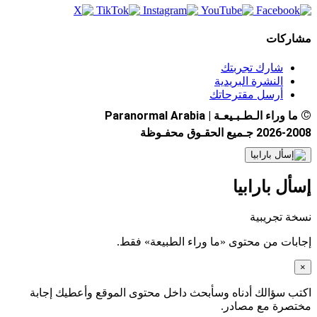
مشاركات
شارك تجربتك
النشرة البريدية
أرسل مقترحاتك
©
ما وراء الـطـبـيعـة | Paranormal Arabia
2026-2008 جـميع الحقـوق محفـوظة
إسأل بارابيا
نسخة تجريبية
إجابات من محتوى «ما وراء الطبيعة» فقط.
×
اكتب سؤالك أدناه وسأبحث داخل محتوى الموقع وأعطيك إجابة
مختصرة مع مصادر.