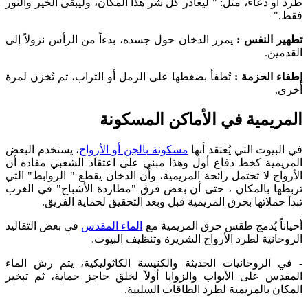
طرد أو دعاء، مثل: " ليغادر كل شر هذا المكان، وليبقى الخير والنور
فقط."
تطهير النفس :
يمرر الدخان حول جسده، بدءاً من الرأس نزولاً إلى
القدمين.
إطفاء الحزمة :
تُطفأ بضغطها على الرمل أو التراب، ثم تُخزن لمرة
أخرى.
المريمية في الأماكن المسكونة
في البيوت التي يُعتقد أنها
مسكونة بالجن أو الأرواح
، يستخدم البعض
المريمية كخط دفاع أول وهذا مبني على اعتقاد الشعبي مفاده أن
الأرواح لا تحتمل رائحة المريمية، وأن الدخان يقطع " الروابط" التي
تربطها بالمكان ، حتى أن بعض فرق "مطاردة الأشباح" في الغرب
تبدأ حملاتها بحرق المريمية قبل وبعد التحقيق لحماية الفريق.
أحياناً يُدمج طقس حرق المريمية مع
الماء المقدس
في بعض التقاليد
الروحانية لطرد الأرواح الشريرة وتنظيف البيوت.
- في الروحانيات الحديثة والكنيسة الكاثوليكية، يتم رش الماء
المقدس على الأبواب والزوايا أولاً لخلق حاجز حماية، ثم تبخير
المكان بالمريمية لطرد الطاقات السلبية.