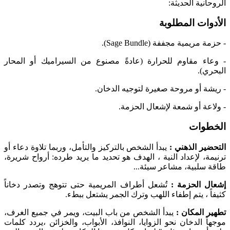
الروحانية الحديثة:
الأدوات المطلوبة
- حزمة مريمية مجففة (Sage Bundle).
- وعاء مقاوم للحرارة (عادةً مصنوع من السيراميك أو المحار
البحري).
- ريشة أو مروحة صغيرة لتوجيه الدخان.
- ولاعة أو شمعة لإشعال الحزمة.
الخطوات
التحضير الذهني :
يبدأ الشخص بالتركيز والتأمل، وربما تلاوة دعاء أو
ترنيمة، لإعداد النية ، الهدف هو تحديد ما يريد طرده: أرواح شريرة،
طاقة سلبية، مشاعر سيئة...
إشعال الحزمة :
تُشعل أطراف المريمية حتى تتوهج وتصدر دخاناً
كثيفاً ، يتم إطفاء اللهب وترك الجمر يشتعل ببطء.
تطهير المكان :
يبدأ الشخص من باب البيت، ويمر في جميع الغرف،
موجهاً الدخان نحو الزوايا، النوافذ، الأبواب، والخزائن ،يردد كلمات