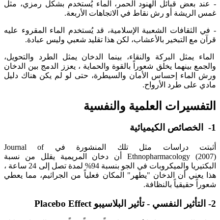
- عند بعض قبائل الهنود الحمر، الماء يُستخدم بشكل رمزي، مثل
غمس الريشة أو رش نقاط في الاتجاهات الأربعة.
- في الثقافات الشعبية الإسلامية، قد يُستخدم الماء المقروء عليه
قرآن مع التبخير بالأعشاب، لكن هذا تقليد شعبي وليس عبادة.
الماء يمثل البركة والنقاء، بينما الدخان يمثل الطرد والتحويل،
والجمع بينهما يخلق شعوراً بالقوة والحماية ، يعزز الدمج بين الدخان
ورش الماء إحساس الأمان والسيطرة، حتى لو لم يكن هناك دليل
مادي على طرد الأرواح.
التفسيرات العلمية والنفسية
1- الخصائص الكيميائية
أثبتت دراسات مثل تلك المنشورة في Journal of
Ethnopharmacology (2007) أن دخان المريمية يقلل من نسبة
البكتيريا والميكروبات في الجو بنسبة 94% لمدة تصل إلى 24 ساعة ،
هذا يعني أن الدخان "يطهر" المكان فعلياً من الجراثيم، مما يعطي
شعوراً حقيقياً بالنظافة.
2- التأثير النفسي - تأثير البلاسيبو Placebo Effect