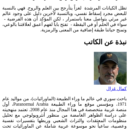
تظل الكيانات المرشدة لغزاً يتأرجح بين العلم والروح. فهي بالنسبة
للبعض مجرد إسقاط نفسي، وبالنسبة لآخرين دليل على وجود عالم
غير مرئي يتواصل معنا باستمرار ، لكن المؤكد أن هذه الفرضية -
سواء في الحلم أو في اليقظة - تفتح باباً لفهم أعمق لعلاقتنا بالوعي،
وتمنح حياتنا طبقة إضافية من المعنى والرمزية.
نبذة عن الكاتب
كمال غزال
باحث سوري في عالم ما وراء الطبيعة (الماورائيات)، من مواليد عام
1971، ومؤسس موقع ما وراء الطبيعة Paranormal Arabia، أول
منصة عربية متخصصة في هذا المجال منذ عام 2008. تعتمد منهجيته
على دراسة الظواهر الغامضة من منظور أنثروبولوجي مع تحليل
منظومات المعتقدات والتراث الشعبي وربطها بتفسيرات نفسية
وعصبية، ساعياً نحو موسوعة عربية شاملة عن الماورائيات تحت