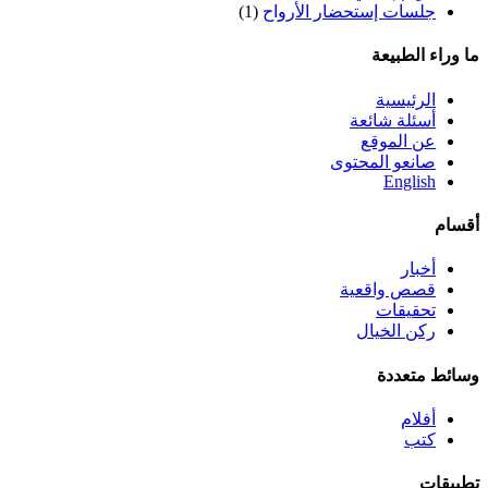
جلسات إستحضار الأرواح
(1)
ما وراء الطبيعة
الرئيسية
أسئلة شائعة
عن الموقع
صانعو المحتوى
English
أقسام
أخبار
قصص واقعية
تحقيقات
ركن الخيال
وسائط متعددة
أفلام
كتب
تطبيقات