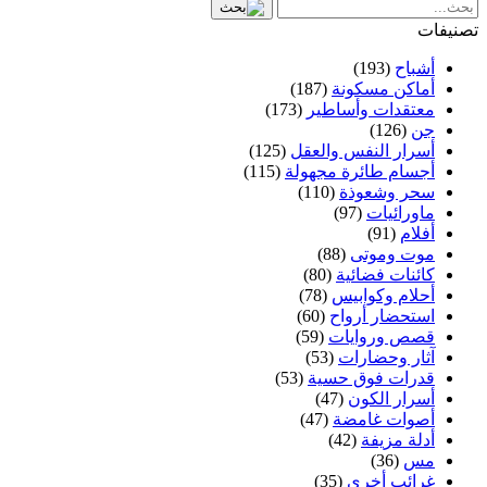
تصنيفات
أشباح
(193)
أماكن مسكونة
(187)
معتقدات وأساطير
(173)
جن
(126)
أسرار النفس والعقل
(125)
أجسام طائرة مجهولة
(115)
سحر وشعوذة
(110)
ماورائيات
(97)
أفلام
(91)
موت وموتى
(88)
كائنات فضائية
(80)
أحلام وكوابيس
(78)
استحضار أرواح
(60)
قصص وروايات
(59)
آثار وحضارات
(53)
قدرات فوق حسية
(53)
أسرار الكون
(47)
أصوات غامضة
(47)
أدلة مزيفة
(42)
مس
(36)
غرائب أخرى
(35)