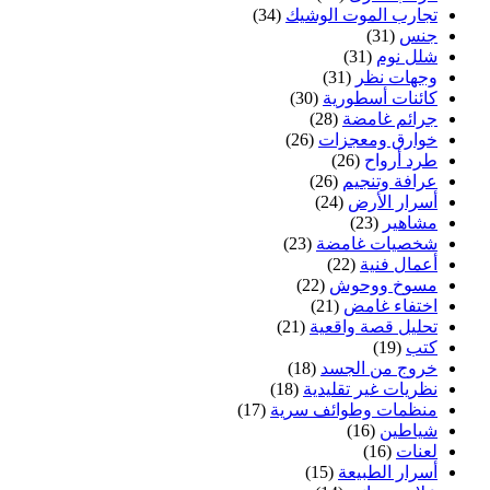
تجارب الموت الوشيك
(34)
جنس
(31)
شلل نوم
(31)
وجهات نظر
(31)
كائنات أسطورية
(30)
جرائم غامضة
(28)
خوارق ومعجزات
(26)
طرد أرواح
(26)
عرافة وتنجيم
(26)
أسرار الأرض
(24)
مشاهير
(23)
شخصيات غامضة
(23)
أعمال فنية
(22)
مسوخ ووحوش
(22)
اختفاء غامض
(21)
تحليل قصة واقعية
(21)
كتب
(19)
خروج من الجسد
(18)
نظريات غير تقليدية
(18)
منظمات وطوائف سرية
(17)
شياطين
(16)
لعنات
(16)
أسرار الطبيعة
(15)