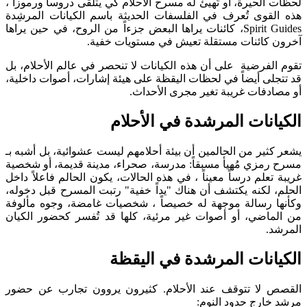
لحظات الحيرة، أو تُهيئ له مسرح الأحلام كي يتلقى دروساً ورموزاً ،
هذه القوى تُعرف في الفلسفات الحديثة باسم الكيانات المرشِدة
Spirit Guides، كائنات يراها البعض جزءاً من الروح، في حين يراها
آخرون كائنات مستقلة تعيش في مستويات خفية.
تقوم الفرضية على أن هذه الكيانات لا تنحصر في عالم الأحلام، بل
قد تتجلى أيضاً في لحظات اليقظة على هيئة إشارات، أصوات داخلية،
أو مصادفات غريبة تغير مجرى الأحداث.
الكيانات المرشدة في الأحلام
يشعر كثير من الحالمين أن بيئة أحلامهم ليست عشوائية، بل أشبه بـ
مسرح رمزي مُهيأ مسبقاً: مدرسة، صحراء، مدينة قديمة، أو شخصية
غريبة تعلم درساً معيناً ، في هذه الحالات، يكون الحالم فاعلاً داخل
الحلم، لكنه يكتشف أن هناك "يداً خفية" رتبت المسرح قبل دخوله،
وكأنها رسالة موجهة له خصيصاً ، شخصيات غامضة، وجوه مألوفة
من الماضي، أو أصوات غير مرئية، كلها قد تُفسر كحضور الكيان
المرشد.
الكيانات المرشدة في اليقظة
القصص لا تتوقف عند الأحلام. كثيرون يروون تجارب عن حضور
مرشد خارج حدود النوم: