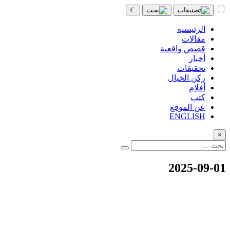
☾
الرئيسية
مقالات
قصص واقعية
أخبار
تحقيقات
ركن الخيال
أفلام
كتب
عن الموقع
ENGLISH
×
2025-09-01