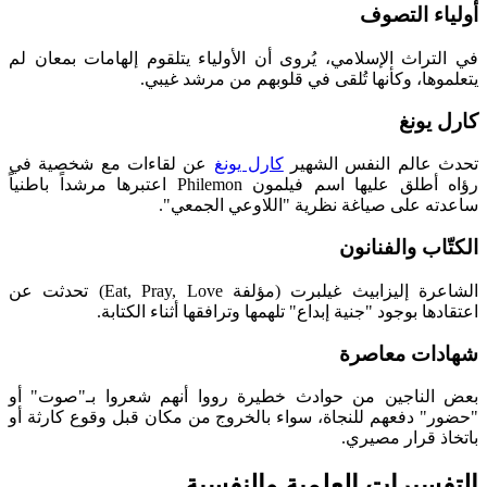
أولياء التصوف
في التراث الإسلامي، يُروى أن الأولياء يتلقوم إلهامات بمعان لم
يتعلموها، وكأنها تُلقى في قلوبهم من مرشد غيبي.
كارل يونغ
تحدث عالم النفس الشهير
كارل يونغ
عن لقاءات مع شخصية في
رؤاه أطلق عليها اسم فيلمون Philemon اعتبرها مرشداً باطنياً
ساعدته على صياغة نظرية "اللاوعي الجمعي".
الكتّاب والفنانون
الشاعرة إليزابيث غيلبرت (مؤلفة Eat, Pray, Love) تحدثت عن
اعتقادها بوجود "جنية إبداع" تلهمها وترافقها أثناء الكتابة.
شهادات معاصرة
بعض الناجين من حوادث خطيرة رووا أنهم شعروا بـ"صوت" أو
"حضور" دفعهم للنجاة، سواء بالخروج من مكان قبل وقوع كارثة أو
باتخاذ قرار مصيري.
التفسيرات العلمية والنفسية