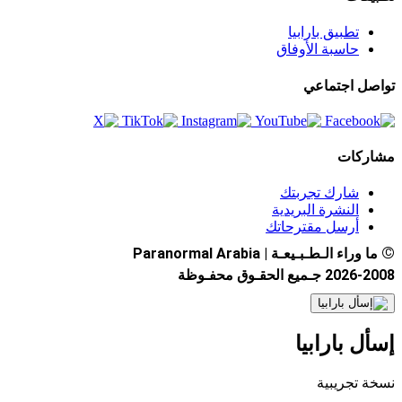
تطبيق بارابيا
حاسبة الأوفاق
تواصل اجتماعي
مشاركات
شارك تجربتك
النشرة البريدية
أرسل مقترحاتك
©
ما وراء الـطـبـيعـة | Paranormal Arabia
2026-2008 جـميع الحقـوق محفـوظة
إسأل بارابيا
نسخة تجريبية