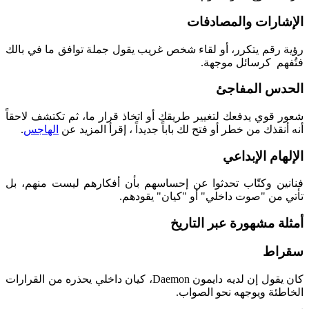
الإشارات والمصادفات
رؤية رقم يتكرر، أو لقاء شخص غريب يقول جملة توافق ما في بالك
فتُفهم كرسائل موجهة.
الحدس المفاجئ
شعور قوي يدفعك لتغيير طريقك أو اتخاذ قرار ما، ثم تكتشف لاحقاً
أنه أنقذك من خطر أو فتح لك باباً جديداً ، إقرأ المزيد عن
الهاجس
.
الإلهام الإبداعي
فنانين وكتّاب تحدثوا عن إحساسهم بأن أفكارهم ليست منهم، بل
تأتي من "صوت داخلي" أو "كيان" يقودهم.
أمثلة مشهورة عبر التاريخ
سقراط
كان يقول إن لديه دايمون Daemon، كيان داخلي يحذره من القرارات
الخاطئة ويوجهه نحو الصواب.