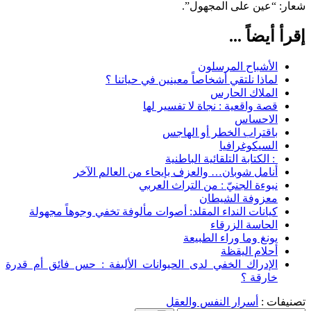
شعار: “عين على المجهول”.
إقرأ أيضاً ...
الأشباح المرسلون
لماذا نلتقي أشخاصاً معينين في حياتنا ؟
الملاك الحارس
قصة واقعية : نجاة لا تفسير لها
الاحساس
باقتراب الخطر أو الهاجس
السيكوغرافيا
: الكتابة التلقائية الباطنية
أنامل شوبان… والعزف بإيحاء من العالم الآخر
نبوءة الجنيّ : من التراث العربي
معزوفة الشيطان
كيانات النداء المقلد: أصوات مألوفة تخفي وجوهاً مجهولة
الحاسة الزرقاء
يونغ وما وراء الطبيعة
أحلام اليقظة
الإدراك الخفي لدى الحيوانات الأليفة : حس فائق أم قدرة
خارقة ؟
تصنيفات :
أسرار النفس والعقل