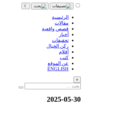
☾
الرئيسية
مقالات
قصص واقعية
أخبار
تحقيقات
ركن الخيال
أفلام
كتب
عن الموقع
ENGLISH
×
2025-05-30