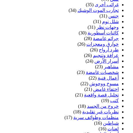
غرائب أخرى
(35)
تجارب الموت الوشيك
(34)
جنس
(31)
شلل نوم
(31)
وجهات نظر
(31)
كائنات أسطورية
(30)
جرائم غامضة
(28)
خوارق ومعجزات
(26)
طرد أرواح
(26)
عرافة وتنجيم
(26)
أسرار الأرض
(24)
مشاهير
(23)
شخصيات غامضة
(23)
أعمال فنية
(22)
مسوخ ووحوش
(22)
اختفاء غامض
(21)
تحليل قصة واقعية
(21)
كتب
(19)
خروج من الجسد
(18)
نظريات غير تقليدية
(18)
منظمات وطوائف سرية
(17)
شياطين
(16)
لعنات
(16)