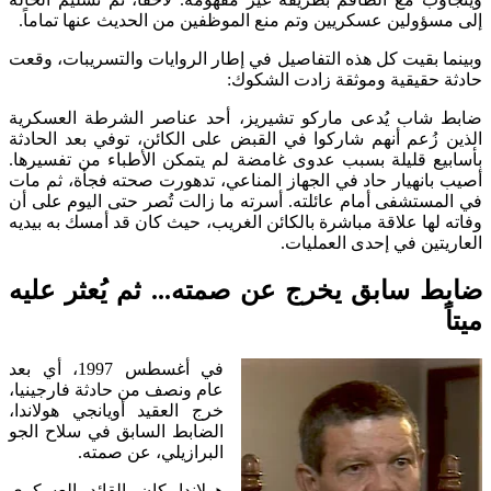
إلى مسؤولين عسكريين وتم منع الموظفين من الحديث عنها تماماً.
وبينما بقيت كل هذه التفاصيل في إطار الروايات والتسريبات، وقعت
حادثة حقيقية وموثقة زادت الشكوك:
ضابط شاب يُدعى ماركو تشيريز، أحد عناصر الشرطة العسكرية
الذين زُعم أنهم شاركوا في القبض على الكائن، توفي بعد الحادثة
بأسابيع قليلة بسبب عدوى غامضة لم يتمكن الأطباء من تفسيرها.
أصيب بانهيار حاد في الجهاز المناعي، تدهورت صحته فجأة، ثم مات
في المستشفى أمام عائلته. أسرته ما زالت تُصر حتى اليوم على أن
وفاته لها علاقة مباشرة بالكائن الغريب، حيث كان قد أمسك به بيديه
العاريتين في إحدى العمليات.
ضابط سابق يخرج عن صمته... ثم يُعثر عليه
ميتاً
في أغسطس 1997، أي بعد
عام ونصف من حادثة فارجينيا،
خرج العقيد أويانجي هولاندا،
الضابط السابق في سلاح الجو
البرازيلي، عن صمته.
هولاندا كان القائد العسكري