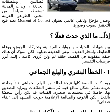
فضائيين وملصقات
الحادثة ، وبدأت المدينة
تستقطب سياحاً من
محبي الظواهر الغريبة
وصدر مؤخرًا وثائقي عالمي بعنوان Moment of Contact يعيد فتح
التحقيق بصوت وصورة.
إذاً... ما الذي حدث فعلًا ؟
بين شهادات الفتيات، والروايات الميدانية، وتحركات الجيش، ووفاة
الضابط، وانتحار العقيد… تبقى الحقيقة ضبابية. لكن المؤكد أن هناك
حلقة مفقودة في القصة، حلقة لم ولن تُروى كاملة ، إليك أبرز
فرضيات التفسير :
1 - الخطأ البشري والهلع الجماعي
ربما كانت القصة كلها نتيجة لحالة من الهلع الجماعي. تبدأ بحادثة
غريبة تفسّر بشكل مبالغ فيه، ثم تنتشر الشائعات ويتزايد التصديق
بها، خاصةً في مجتمعات صغيرة. الفتيات قد يكن رأين شخصًا
بالفعل، لكن الخوف والمبالغة الإعلامية حولت المشهد إلى "لقاء
فضائي".