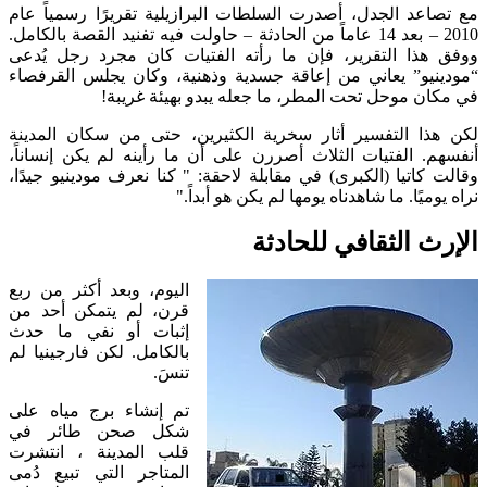
مع تصاعد الجدل، أصدرت السلطات البرازيلية تقريرًا رسمياً عام
2010 – بعد 14 عاماً من الحادثة – حاولت فيه تفنيد القصة بالكامل.
ووفق هذا التقرير، فإن ما رأته الفتيات كان مجرد رجل يُدعى
“مودينيو” يعاني من إعاقة جسدية وذهنية، وكان يجلس القرفصاء
في مكان موحل تحت المطر، ما جعله يبدو بهيئة غريبة!
لكن هذا التفسير أثار سخرية الكثيرين، حتى من سكان المدينة
أنفسهم. الفتيات الثلاث أصررن على أن ما رأينه لم يكن إنساناً،
وقالت كاتيا (الكبرى) في مقابلة لاحقة: " كنا نعرف مودينيو جيدًا،
نراه يوميًا. ما شاهدناه يومها لم يكن هو أبداً."
الإرث الثقافي للحادثة
اليوم، وبعد أكثر من ربع
قرن، لم يتمكن أحد من
إثبات أو نفي ما حدث
بالكامل. لكن فارجينيا لم
تنسَ.
تم إنشاء برج مياه على
شكل صحن طائر في
قلب المدينة ، انتشرت
المتاجر التي تبيع دُمى