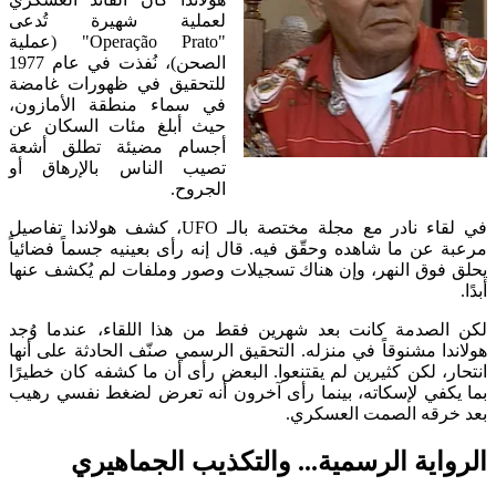
لعملية شهيرة تُدعى
"Operação Prato" (عملية
الصحن)، نُفذت في عام 1977
للتحقيق في ظهورات غامضة
في سماء منطقة الأمازون،
حيث أبلغ مئات السكان عن
أجسام مضيئة تطلق أشعة
تصيب الناس بالإرهاق أو
الجروح.
في لقاء نادر مع مجلة مختصة بالـ UFO، كشف هولاندا تفاصيل
مرعبة عن ما شاهده وحقّق فيه. قال إنه رأى بعينيه جسماً فضائياً
يحلق فوق النهر، وإن هناك تسجيلات وصور وملفات لم يُكشف عنها
أبدًا.
لكن الصدمة كانت بعد شهرين فقط من هذا اللقاء، عندما وُجد
هولاندا مشنوقاً في منزله. التحقيق الرسمي صنّف الحادثة على أنها
انتحار، لكن كثيرين لم يقتنعوا. البعض رأى أن ما كشفه كان خطيرًا
بما يكفي لإسكاته، بينما رأى آخرون أنه تعرض لضغط نفسي رهيب
بعد خرقه الصمت العسكري.
الرواية الرسمية... والتكذيب الجماهيري