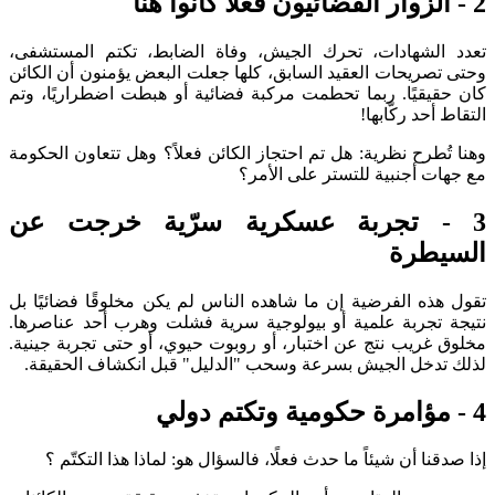
2 - الزوار الفضائيون فعلاً كانوا هنا
تعدد الشهادات، تحرك الجيش، وفاة الضابط، تكتم المستشفى،
وحتى تصريحات العقيد السابق، كلها جعلت البعض يؤمنون أن الكائن
كان حقيقيًا. ربما تحطمت مركبة فضائية أو هبطت اضطراريًا، وتم
التقاط أحد ركّابها!
وهنا تُطرح نظرية: هل تم احتجاز الكائن فعلاً؟ وهل تتعاون الحكومة
مع جهات أجنبية للتستر على الأمر؟
3 - تجربة عسكرية سرّية خرجت عن
السيطرة
تقول هذه الفرضية إن ما شاهده الناس لم يكن مخلوقًا فضائيًا بل
نتيجة تجربة علمية أو بيولوجية سرية فشلت وهرب أحد عناصرها.
مخلوق غريب نتج عن اختبار، أو روبوت حيوي، أو حتى تجربة جينية.
لذلك تدخل الجيش بسرعة وسحب "الدليل" قبل انكشاف الحقيقة.
4 - مؤامرة حكومية وتكتم دولي
إذا صدقنا أن شيئاً ما حدث فعلًا، فالسؤال هو: لماذا هذا التكتّم ؟