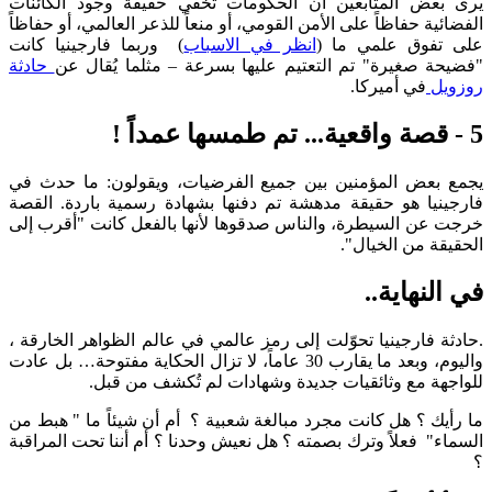
يرى بعض المتابعين أن الحكومات تخفي حقيقة وجود الكائنات
الفضائية حفاظاً على الأمن القومي، أو منعاً للذعر العالمي، أو حفاظاً
على تفوق علمي ما (
انظر في الاسباب
) وربما فارجينيا كانت
"فضيحة صغيرة" تم التعتيم عليها بسرعة – مثلما يُقال عن
حادثة
روزويل
في أميركا.
5 - قصة واقعية... تم طمسها عمداً !
يجمع بعض المؤمنين بين جميع الفرضيات، ويقولون: ما حدث في
فارجينيا هو حقيقة مدهشة تم دفنها بشهادة رسمية باردة. القصة
خرجت عن السيطرة، والناس صدقوها لأنها بالفعل كانت "أقرب إلى
الحقيقة من الخيال".
في النهاية..
.حادثة فارجينيا تحوّلت إلى رمز عالمي في عالم الظواهر الخارقة ،
واليوم، وبعد ما يقارب 30 عاماً، لا تزال الحكاية مفتوحة… بل عادت
للواجهة مع وثائقيات جديدة وشهادات لم تُكشف من قبل.
ما رأيك ؟ هل كانت مجرد مبالغة شعبية ؟ أم أن شيئاً ما " هبط من
السماء" فعلاً وترك بصمته ؟ هل نعيش وحدنا ؟ أم أننا تحت المراقبة
؟