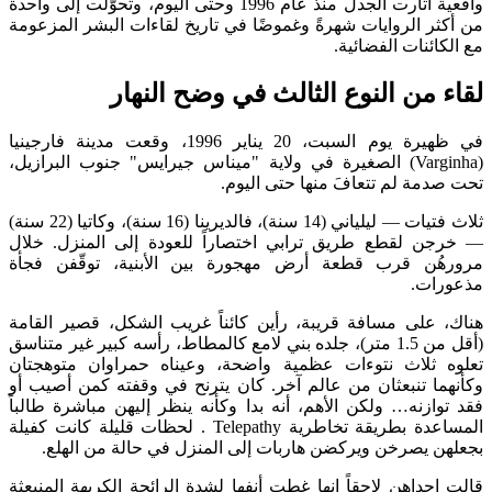
واقعية أثارت الجدل منذ عام 1996 وحتى اليوم، وتحوّلت إلى واحدة
من أكثر الروايات شهرةً وغموضًا في تاريخ لقاءات البشر المزعومة
مع الكائنات الفضائية.
لقاء من النوع الثالث في وضح النهار
في ظهيرة يوم السبت، 20 يناير 1996، وقعت مدينة فارجينيا
(Varginha) الصغيرة في ولاية "ميناس جيرايس" جنوب البرازيل،
تحت صدمة لم تتعافَ منها حتى اليوم.
ثلاث فتيات — ليلياني (14 سنة)، فالديرينا (16 سنة)، وكاتيا (22 سنة)
— خرجن لقطع طريق ترابي اختصاراً للعودة إلى المنزل. خلال
مرورهُن قرب قطعة أرض مهجورة بين الأبنية، توقّفن فجأة
مذعورات.
هناك، على مسافة قريبة، رأين كائناً غريب الشكل، قصير القامة
(أقل من 1.5 متر)، جلده بني لامع كالمطاط، رأسه كبير غير متناسق
تعلوه ثلاث نتوءات عظمية واضحة، وعيناه حمراوان متوهجتان
وكأنهما تنبعثان من عالم آخر. كان يترنح في وقفته كمن أصيب أو
فقد توازنه… ولكن الأهم، أنه بدا وكأنه ينظر إليهن مباشرة طالباً
المساعدة بطريقة تخاطرية Telepathy . لحظات قليلة كانت كفيلة
بجعلهن يصرخن ويركضن هاربات إلى المنزل في حالة من الهلع.
قالت إحداهن لاحقاً إنها غطت أنفها لشدة الرائحة الكريهة المنبعثة