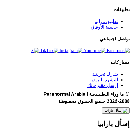
تطبيقات
تطبيق بارابيا
حاسبة الأوفاق
تواصل اجتماعي
مشاركات
شارك تجربتك
النشرة البريدية
أرسل مقترحاتك
©
ما وراء الـطـبـيعـة | Paranormal Arabia
2026-2008 جـميع الحقـوق محفـوظة
إسأل بارابيا