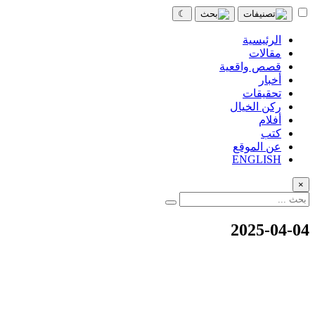
☾
الرئيسية
مقالات
قصص واقعية
أخبار
تحقيقات
ركن الخيال
أفلام
كتب
عن الموقع
ENGLISH
×
2025-04-04