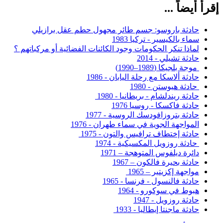
إقرأ أيضاً ...
حادثة باروسو: جسم طائر مجهول حطم عقل برازيلي
سماء بالكيسير - تركيا 1983
لماذا تنكر الحكومات وجود الكائنات الفضائية أو مركباتهم ؟
حادثة تشيلي - 2014
موجة بلجيكا (1989–1990)
حادثة ألاسكا مع رحلة اليابان - 1986
حادثة هيوستن - 1980
حادثة ريندلشام - بريطانيا - 1980
حادثة فاكسكا - روسيا 1976
حادثة بتروزافودسك الروسية - 1977
المواجهة الجوية في سماء طهران - 1976
حادثة إختطاف ترافيس والتون - 1975
حادثة روزويل المكسيكية - 1974
دائرة ديلفوس المتوهجة – 1971
حادثة بحيرة فالكون – 1967
مواجهة إكزيتير – 1965
حادثة فالنسول - فرنسا - 1965
هبوط في سوكورو - 1964
حادثة روزويل - 1947
حادثة ماجنتا إيطاليا - 1933