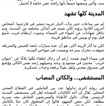
منه، والتي وصفنها جميعاً بأنها رائحة عفن خانقة لا تُحتمل.
المدينة كلها تشهد
لم تمر ساعات حتى بدأت أخبار غريبة تنتشر في فارجينيا. أشخاص
آخرون أفادوا برؤية كائن شبيه في أماكن مختلفة من المدينة، وتم
تناقل شهادات عن أضواء في السماء، وصوت ارتطام غريب سُمع
قبل يوم أو يومين في مناطق قريبة.
لكن ما أثار الريبة أكثر، هو أن عدة سيارات تابعة للجيش والشرطة
شوهدت تتحرك بسرعة وبصمت في ضواحي المدينة.
في مساء اليوم نفسه، زُعم أن رجال إطفاء تلقّوا بلاغًا عن "حيوان
غريب" مختبئ في مستودع، وعند وصولهم رُصد نفس الكائن ووُضع
في صندوق معدني ونُقل بعيدًا برفقة وحدات عسكرية.
المستشفى... والكائن المصاب
في رواية أخرى تداولها عدد من العاملين في القطاع الصحي
المحلي، يُقال إن أحد الكائنات المصابة نُقل إلى مستشفى المدينة
الرئيسي. هناك، حاول الأطباء والممرضون التعامل معه بسرية
مطلقة. لكن بعض الشهود قالوا إن المخلوق كان حيًا بالكامل
ويتجاوب مع الطاقم بطريقة غير مفهومة. لاحقًا، تم تسليم الحالة