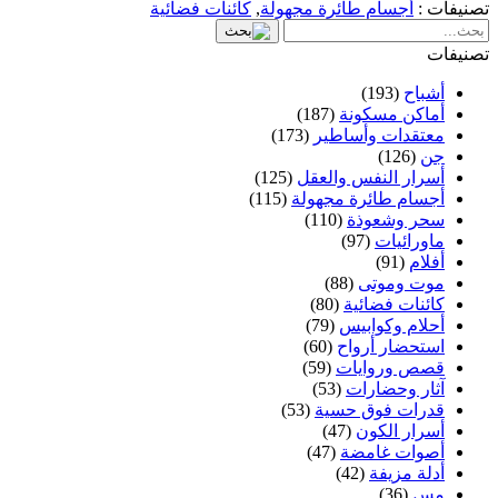
تصنيفات :
أجسام طائرة مجهولة
,
كائنات فضائية
تصنيفات
أشباح
(193)
أماكن مسكونة
(187)
معتقدات وأساطير
(173)
جن
(126)
أسرار النفس والعقل
(125)
أجسام طائرة مجهولة
(115)
سحر وشعوذة
(110)
ماورائيات
(97)
أفلام
(91)
موت وموتى
(88)
كائنات فضائية
(80)
أحلام وكوابيس
(79)
استحضار أرواح
(60)
قصص وروايات
(59)
آثار وحضارات
(53)
قدرات فوق حسية
(53)
أسرار الكون
(47)
أصوات غامضة
(47)
أدلة مزيفة
(42)
مس
(36)