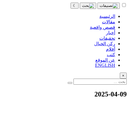
☾
الرئيسية
مقالات
قصص واقعية
أخبار
تحقيقات
ركن الخيال
أفلام
كتب
عن الموقع
ENGLISH
×
2025-04-09