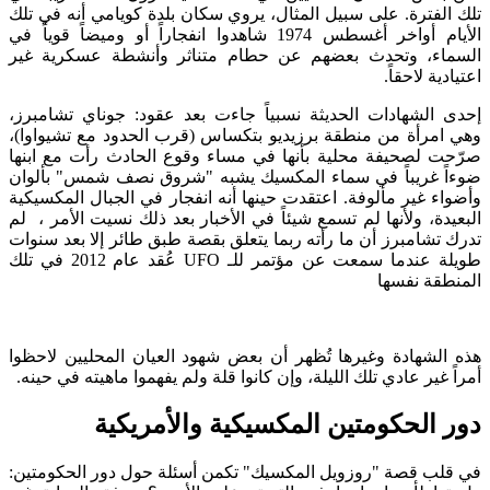
تلك الفترة. على سبيل المثال، يروي سكان بلدة كويامي أنه في تلك
الأيام أواخر أغسطس 1974 شاهدوا انفجاراً أو وميضاً قوياً في
السماء، وتحدث بعضهم عن حطام متناثر وأنشطة عسكرية غير
اعتيادية لاحقاً​.
إحدى الشهادات الحديثة نسبياً جاءت بعد عقود: جوناي تشامبرز،
وهي امرأة من منطقة برزيديو بتكساس (قرب الحدود مع تشيواوا)،
صرّحت لصحيفة محلية بأنها في مساء وقوع الحادث رأت مع ابنها
ضوءاً غريباً في سماء المكسيك يشبه "شروق نصف شمس" بألوان
وأضواء غير مألوفة​. اعتقدت حينها أنه انفجار في الجبال المكسيكية
البعيدة، ولأنها لم تسمع شيئاً في الأخبار بعد ذلك نسيت الأمر​ ، لم
تدرك تشامبرز أن ما رأته ربما يتعلق بقصة طبق طائر إلا بعد سنوات
طويلة عندما سمعت عن مؤتمر للـ UFO عُقد عام 2012 في تلك
المنطقة نفسها​
هذه الشهادة وغيرها تُظهر أن بعض شهود العيان المحليين لاحظوا
أمراً غير عادي تلك الليلة، وإن كانوا قلة ولم يفهموا ماهيته في حينه.
دور الحكومتين المكسيكية والأمريكية
في قلب قصة "روزويل المكسيك" تكمن أسئلة حول دور الحكومتين: