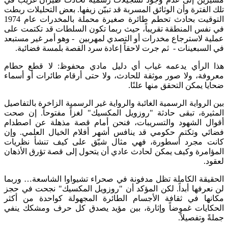
تلك الفترة وأن الوثائق المسربة قد تبيّن زيفها. بعض التحليلات ربطت
التوقيت بحادث تحطم طائرة صغيرة محملة بالمخدرات عام 1974
في نفس المنطقة تقريباً، حيث ربما تكون السلطات قد تكتمت على
عملية لاسترجاع مخدرات أو التصدي لمهربين - وهو أمر غير مستبعد
في السبعينات - ثم جرت لاحقاً إعادة سرد القصة بلمسة فضائية​.
هذا الرأي يدعمه غياب أي دليل مادي محفوظ: لا قطع حطام
معروفة، ولا صور موثقة للحادث، ولا حتى أرقام طائرات أو أسماء
ضحايا يمكن التحقق منها علنًا.
بين الرواية الرسمية الغائبة والرواية غير الرسمية الزاخرة بالتفاصيل
المثيرة، تبقى حادثة "روزويل المكسيك" لغزاً مفتوحاً. إن صحت
أقوال الشهود والتسريبات، فنحن أمام قصة مذهلة عن اصطدام
فضائي وتكتم حكومي قد ينافس أشهر أفلام الخيال العلمي. وإن
كانت مجرد أسطورة، فهي مثال شيّق على كيف تنشأ نظريات
المؤامرة وكيف يمكن لحادث عادي أن يتحول إلى قصة تؤرق الأذهان
لعقود.
الحقيقة الكاملة تظل مدفونة في صحراء تشيواوا الشاسعة… وربما
لن نعرفها أبداً. لكن المؤكد أن "روزويل المكسيك" نجحت في حجز
مكانها في ثقافة الأجسام الطائرة المجهولة كواحدة من أكثر
الحكايات غموضاً وإثارة، بين مؤيد يصدق كل حرف ومشكك ينفي
جملةً وتفصيلاً.