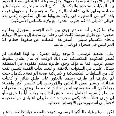
الرادار الأمريكية جسماً مجهولاً يحلّق بسرعة عالية في سماء الحدود
بين الولايات المتحدة والمكسيك . كان الجسم يتحرك بطريقة غير
معتادة، وظهر على شاشات الرادار وكأنه جسم طائر مجهول قرب
بلدة كويامي الصغيرة في ولاية تشيواوا شمال المكسيك (على بعد
حوالي 40 إلى 65 كم جنوب الحدود مع ولاية تكساس الأمريكية).
وقع ما يُزعم أنه تصادم جوي بين ذلك الجسم المجهول وطائرة
صغيرة من طراز سيسنا كانت في رحلة من مدينة إل باسو الأمريكية
باتجاه مكسيكو سيتي ، أسفر هذا التصادم عن سقوط حطام كلا
المركبتين في صحراء كويامي النائية.
على الصعيد الرسمي، لا توجد رواية معترف بها لهذا الحادث. لم
تُصدر الحكومة المكسيكية في ذلك الوقت أي بيان بشأن سقوط
جسم غريب، كما لم تؤكد وجود طائرة مدنية مفقودة في المنطقة
بشكل علني. في السنوات اللاحقة، وعندما بدأت القصة تنتشر، نفت
كل من السلطات المكسيكية والأمريكية صحة الواقعة بالكامل​. حيث
لم يعترف أي طرف رسمياً بالعثور على طبق طائر أو كائنات
فضائية. ويشير بعض الباحثين والمُؤرخين إلى تفسير أكثر واقعية:
ربما تكون القصة مستوحاة من حادث تحطم طائرة تهريب مخدرات
من طراز سيسنا تعامل معه الجيش آنذاك بسرية​ ، أياً ما جرى - أو
إن جرى فعلاً – قد يكون مجرد حادث طيران اعتيادي تم تضخيمه
لاحقاً إلى أسطورة عن الأجسام الفضائية.
لكن ... رغم غياب التأكيد الرسمي، شهدت القصة حياة خاصة بها عبر