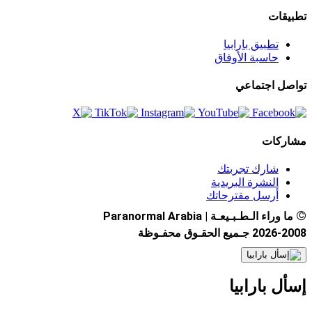
تطبيقات
تطبيق بارابيا
حاسبة الأوفاق
تواصل اجتماعي
مشاركات
شارك تجربتك
النشرة البريدية
أرسل مقترحاتك
©
ما وراء الـطـبـيعـة | Paranormal Arabia
2026-2008 جـميع الحقـوق محفـوظة
إسأل بارابيا