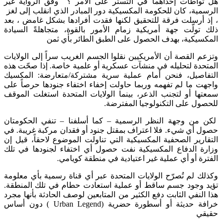
هل تواطأت إحداهما في التستر على الأمر ؟ وفق الرواية غير
الرسمية، كان للحكومة المكسيكية دور المبادر الذي انقلب إلى لغز
، إذ أرسلت فرقة للتحقيق لكنها فقدت أفرادها بشكل غامض​ ، بعد
ذلك تولّت جهة أمريكية زمام الأمور بالقوة، متجاهلةً السيادة
المكسيكية، بهدف الحصول على الطبق الطائر بأي ثمن​
وتزعم القصة أن الأمريكيين نقلوا الجسم الغريب سراً إلى الولايات
المتحدة لتحليله في منشآت عسكرية أو علمية خاصة. إذا صحّت هذه
التفاصيل، فنحن أمام عملية سرية مشتركة/متعارضة: المكسيك
واجهت ما لم تفهمه وربما حاولت إخفاء اختفاء جنودها حرصاً على
سمعتها أو لتجنب الذعر، بينما الولايات المتحدة استغلت الموقف
للحصول على التكنولوجيا المفترضة​.
لكن من وجهة النظر الرسمية – كما أسلفنا – تنفي الحكومتان
حصول أي شيء. فلا اعتراف بمقتل جنود أو فقدان مركبة غريبة. في
التقارير الصحفية المكسيكية التي تناولت الموضوع لاحقاً، قيل إن
وزارة الدفاع المكسيكية نفت حصول أي اختفاء لجنودها في تلك
الفترة أو أي عملية غير اعتيادية في منطقة كويامي​.
وكذلك لم تُصرّح الولايات المتحدة عبر أي قناة رسمية بأي معلومة
تؤيد وجود جسم ساقط أو عملية استعادت حطام في تلك المنطقة.
هذا النفي الثابت دفع الكثير من المتابعين لوصف الحادثة بأنها مجرد
خرافة حديثة أو أسطورة حضرية (Urban Legend ) دون أساس
حقيقي​