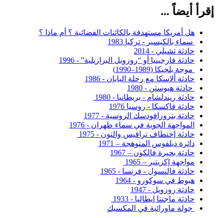
إقرأ أيضاً ...
هل أمريكا مستهدفة بالكائنات الفضائية ؟ أم ماذا ؟
سماء بالكيسير - تركيا 1983
حادثة تشيلي - 2014
حادثة فارجينيا أو “روزويل البرازيلية” - 1996
موجة بلجيكا (1989–1990)
حادثة ألاسكا مع رحلة اليابان - 1986
حادثة هيوستن - 1980
حادثة ريندلشام - بريطانيا - 1980
حادثة فاكسكا - روسيا 1976
حادثة بتروزافودسك الروسية - 1977
المواجهة الجوية في سماء طهران - 1976
حادثة إختطاف ترافيس والتون - 1975
دائرة ديلفوس المتوهجة – 1971
حادثة بحيرة فالكون – 1967
مواجهة إكزيتير – 1965
حادثة فالنسول - فرنسا - 1965
هبوط في سوكورو - 1964
حادثة روزويل - 1947
حادثة ماجنتا إيطاليا - 1933
جولة ماورائية في المكسيك