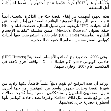
بتكساس عام 2012) حيث قدّموا نتائج أبحاثهم واستمعوا لشهادات
أهل المنطقة​
​هذه الجهود أسهمت في إبقاء القصة حيّة في الذاكرة الشعبية. أيضاً
تناولت بعض البرامج التلفزيونية الوثائقية القصة في إطار البحث عن
أدلة لحوادث UFO تاريخية. على سبيل المثال، خصصت قناة History
حلقة بعنوان "Mexico's Roswell" ضمن سلسلة “ملفات الأجسام
الطائرة الغامضة” (UFO Files) عام 2005، استعرضت فيها أحداث
كويامي المفترضة من منظور التحقيقات الصحفية​
. وفي 2008، بحث برنامج "صائدو الأجسام الفضائية" (UFO Hunters)
حادثتي كويومي Coyame و خيليتلا Xilitla - واقعة أخرى لاحقة في
المكسيك عام 2007 - وقارن بينهما​.
ورغم أن هذه البرامج لم تقدم دليلاً علمياً قاطعاً، لكنها زادت من
شهرة القصة وجذبت جمهوراً واسعاً من المهتمين. من جهة أخرى،
تناول الصحفيون العلميون والمتشككون القضية أيضاً. نُشرت مقالات
في مواقع نقدية مثل RationalWiki وغيرها تصف حادثة كويامي بأنها
أسطورة حضرية جرى تضخيمها​.
مشيرين إلى عدم وجود تسجيلات رسمية لحادث طيران غريب في