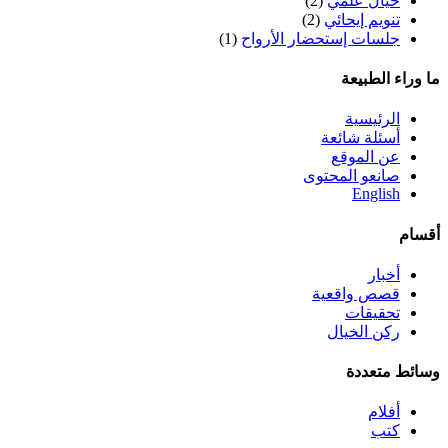
خيال علمي
(2)
تنويم إيحائي
(2)
جلسات إستحضار الأرواح
(1)
ما وراء الطبيعة
الرئيسية
أسئلة شائعة
عن الموقع
صانعو المحتوى
English
أقسام
أخبار
قصص واقعية
تحقيقات
ركن الخيال
وسائط متعددة
أفلام
كتب