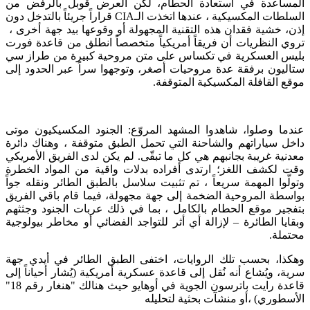
المساعدة في استعادة الحطام، لكن العرض قوبل بالرفض من
السلطات المكسيكية​ ، عندها اتخذت الـCIA قراراً جريئاً بالتدخل دون
إذن، خشية فقدان هذه التقنية المجهولة أو وقوعها بيد جهة أخرى​ ،
تروي النظريات أن فريقاً أمريكياً متخصصاً انطلق من قاعدة فورت
بليس العسكرية في تكساس على متن مروحية كبيرة من طراز سي
ستاليون برفقة عدة مروحيات أصغر، وتوجهوا سراً عبر الحدود إلى
موقع القافلة المكسيكية المتوقفة​.
عندما وصلوا، شاهدوا المشهد المروّع: الجنود المكسيكيون موتى
داخل سياراتهم والشاحنة التي تحمل الطبق متوقفة​ ، وهناك دائرة
معدنية غريبة بجانبهم هي كل ما تبقّى. لم يكن لدى الفريق الأمريكي
وقت لكشف اللغز؛ ارتدى أفراده بدلات واقية من المواد الخطرة
وتولّوا المهمة سريعاً ، تم تثبيت سلاسل بالطبق الطائر ونقله جواً
بواسطة المروحية الضخمة إلى جهة مجهولة، فيما قام باقي الفريق
بتفجير موقع الحطام بالكامل ، بما في ذلك عربات الجنود وجثثهم
وبقايا الطائرة – لإزالة أي أثر للتواجد الفضائي أو مخاطر بيولوجية
محتملة​.
وهكذا، بحسب تلك الروايات، اختفى الطبق الطائر في أيدي جهة
سرية، ويُشاع أنه نُقل إلى قاعدة عسكرية أمريكية (يُشار أحياناً إلى
قاعدة رايت باترسون الجوية في أوهايو حيث هنالك "هنغار رقم 18"
الأسطوري) ،أو منشآت بحثية لتحليله​