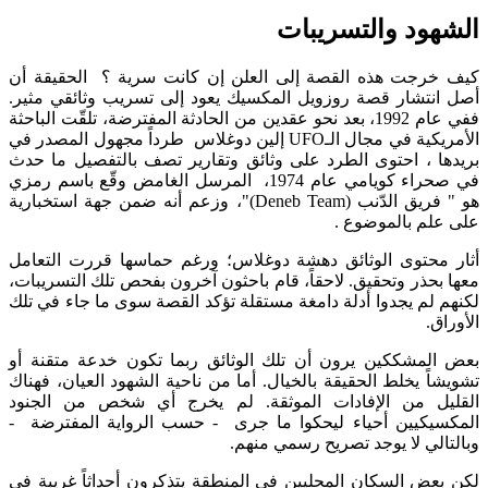
الشهود والتسريبات
كيف خرجت هذه القصة إلى العلن إن كانت سرية ؟ الحقيقة أن
أصل انتشار قصة روزويل المكسيك يعود إلى تسريب وثائقي مثير.
ففي عام 1992، بعد نحو عقدين من الحادثة المفترضة، تلقّت الباحثة
الأمريكية في مجال الـUFO إلين دوغلاس طرداً مجهول المصدر في
بريدها​ ، احتوى الطرد على وثائق وتقارير تصف بالتفصيل ما حدث
في صحراء كويامي عام 1974​، المرسل الغامض وقّع باسم رمزي
هو " فريق الدّنب (Deneb Team)"، وزعم أنه ضمن جهة استخبارية
على علم بالموضوع​ .
أثار محتوى الوثائق دهشة دوغلاس؛ ورغم حماسها قررت التعامل
معها بحذر وتحقيق. لاحقاً، قام باحثون آخرون بفحص تلك التسريبات،
لكنهم لم يجدوا أدلة دامغة مستقلة تؤكد القصة سوى ما جاء في تلك
الأوراق.​
بعض المشككين يرون أن تلك الوثائق ربما تكون خدعة متقنة أو
تشويشاً يخلط الحقيقة بالخيال. أما من ناحية الشهود العيان، فهناك
القليل من الإفادات الموثقة. لم يخرج أي شخص من الجنود
المكسيكيين أحياء ليحكوا ما جرى - حسب الرواية المفترضة -
وبالتالي لا يوجد تصريح رسمي منهم.
لكن بعض السكان المحليين في المنطقة يتذكرون أحداثاً غريبة في