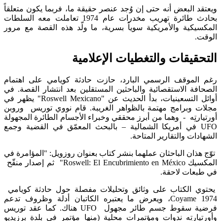
ويعتقد البعض أنه حتى إن وُجد عنصر حقيقة ما، فربما يكون متعلقاً
بحادث طائرة تهريب مخدرات عام 1974 تعاملت معه السلطات
المكسيكية والأمريكية سوياً بسرية، ما ولّد هذه القصة مع مرور
الوقت​.
التحقيقات والتغطيات الإعلامية
رغم الموقف الرسمي البارد، حازت حادثة كويامي على اهتمام
الصحافة الاستقصائية والباحثين المستقلين بعد انتشار القصة. في
أوائل التسعينيات، بدأ الحديث عن "Roswell Mexicano" يظهر في
مجلات وبرامج مهتمة بالظواهر الغريبة. قام نووي توريس وروبن
أورتيارتِه - وهما من أبرز محققي وخبراء الأجسام الطائرة المجهولة
UFO في أمريكا الشمالية – بالبحث المعمّق في القضية وجمع
الشهادات والتقارير المتاحة​.
توّج هذان الباحثان عملهما بنشر كتاب بعنوان روزويل: "المؤامرة في
المكسيك Roswell: El Encubrimiento en México" ثم إصدار منقّح
في طبعات لاحقة.​​
يحتوي الكتاب على وثائق وتحليلات مفصلة حول حادثة كويامي
Coyame 1974، ويعرض ما يعتبره الكاتبان أدلة وظروف تدعم
فرضية سقوط جسم طائر مجهول UFO هناك. كما عقد توريس
وأورتيارتِه ندوات ومؤتمرات محلية (منها مؤتمر في بلدة برزيديو