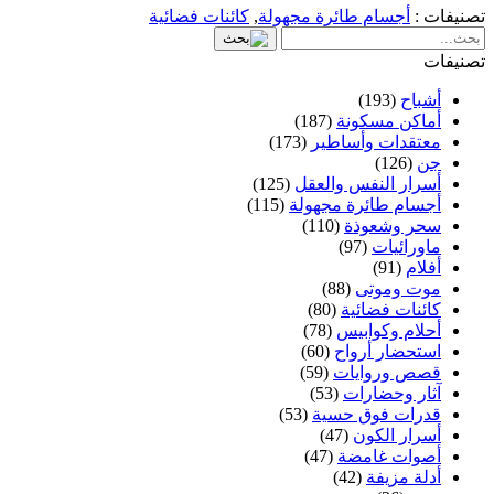
تصنيفات :
أجسام طائرة مجهولة
,
كائنات فضائية
تصنيفات
أشباح
(193)
أماكن مسكونة
(187)
معتقدات وأساطير
(173)
جن
(126)
أسرار النفس والعقل
(125)
أجسام طائرة مجهولة
(115)
سحر وشعوذة
(110)
ماورائيات
(97)
أفلام
(91)
موت وموتى
(88)
كائنات فضائية
(80)
أحلام وكوابيس
(78)
استحضار أرواح
(60)
قصص وروايات
(59)
آثار وحضارات
(53)
قدرات فوق حسية
(53)
أسرار الكون
(47)
أصوات غامضة
(47)
أدلة مزيفة
(42)