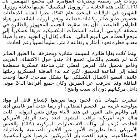
روايات غير رسمية ونظريات المؤامرة في مجتمع المهتمين بالـ
UFO. تُلقَّب هذه الحادثة بـ "روزويل المكسيك" تشبيهاً بحادثة روزويل
الشهيرة في الولايات المتحدة عام 1947، نظراً لتشابه الادعاءات
بخصوص طبق طائر وكائنات فضائية. ووفق الرواية الشائعة بين هواة
الظواهر الغامضة، فإن بعد سقوط الجسم المجهول والطائرة في
منطقة كويامي، أرسلت السلطات المكسيكية فريقاً عسكرياً إلى
موقع الحطام في اليوم التالي​، هناك، يُقال إن الجنود وجدوا طبقاً
معدنياً قطره نحو 5 أمتار وارتفاعه 2 متر، سليماً نسبياً رغم الحادث​
بينما كانت بقايا طائرة السيسنا متناثرة ومحترقة، بدا الطبق الطائر
كأنه لم يتحطم بالكامل. تجمع 24 جندياً حول الاكتشاف الغريب
وقاموا بتحميل ذلك القرص الفضّي على شاحنة عسكرية مسطحة
لنقله إلى القاعدة للتحقيق. لكن عند بدء القافلة العسكرية رحلتها
عائدة، انقطع الاتصال اللاسلكي بها بشكل مفاجئ. لاحقاً وُجدت
القافلة وقد انحرفت عن الطريق وكان جميع أفرادها الـ24 موتى
داخل مركباتهم دون أي سبب واضح​ !
انتشرت تكهنات بأن الجنود ربما تعرضوا لإشعاع قاتل أو مواد
بيولوجية غريبة من الجسم الفضائي، أو ربما حدث أمر غامض أدى
إلى وفاتهم على الفور. في هذه الأثناء ووفق نفس الرواية ، كانت
هناك جهة أمريكية تراقب المشهد. فبعد رصد الرادار الأمريكي
للحادث، يُزعم أن وكالة الاستخبارات المركزية (CIA) والجيش
الأمريكي تابعا تطورات الأمر عبر الأقمار الصناعية والطائرات
الاستطلاعية​، وتفيد القصة بأن الأمريكيين عرضوا على المكسيك