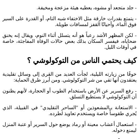
- جلد متجعد أو مشوه، يعطيه هيئة مزعجة ومخيفة.
- يتمتع بقدرات خارقة مثل الاختفاء شبه التام، أو القدرة على السير
فوق الماء، وأحيانًا القفز لمسافات طويلة.
- لكن المظهر الأشد رعباً هو أنه يتسلل أثناء النوم، ويقال إنه يخنق
ضحاياه، فيفسر السكان بذلك بعض حالات الوفاة المفاجئة، خاصة
في أوقات الليل.
كيف يحتمي الناس من التوكولوشي ؟
خوفًا من زيارته الليلية، لجأت العديد من القرى إلى وسائل تقليدية
يعتقدون أنها تقي من شر التوكولوشي. ومن أبرز طرق الحماية:
- رفع السرير عن الأرض باستخدام الطوب أو الحجارة، لأنهم يظنون
أن التوكولوشي لا يستطيع التسلق.
- الاستعانة بـالمشعوذين أو "الساحر التقليدي" في القبيلة، الذي
يُجري طقوساً خاصة ويستخدم تعاويذ لطرده.
- استعمال أعشاب معينة أو رماد يوضع حول السرير أو عتبة المنزل
ليمنع دخوله.