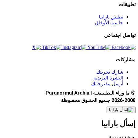
تطبيقات
تطبيق بارابيا
حاسبة الأوفاق
تواصل اجتماعي
مشاركات
شارك تجربتك
النشرة البريدية
أرسل مقترحاتك
©
ما وراء الـطـبـيعـة | Paranormal Arabia
2026-2008 جـميع الحقـوق محفـوظة
إسأل بارابيا
نسخة تجريبية