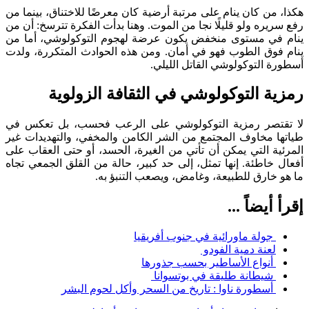
هكذا، من كان ينام على مرتبة أرضية كان معرضًا للاختناق، بينما من
رفع سريره ولو قليلًا نجا من الموت. وهنا بدأت الفكرة تترسخ: أن من
ينام في مستوى منخفض يكون عرضة لهجوم التوكولوشي، أما من
ينام فوق الطوب فهو في أمان. ومن هذه الحوادث المتكررة، ولدت
أسطورة التوكولوشي القاتل الليلي.
رمزية التوكولوشي في الثقافة الزولوية
لا تقتصر رمزية التوكولوشي على الرعب فحسب، بل تعكس في
طياتها مخاوف المجتمع من الشر الكامن والمخفي، والتهديدات غير
المرئية التي يمكن أن تأتي من الغيرة، الحسد، أو حتى العقاب على
أفعال خاطئة. إنها تمثل، إلى حد كبير، حالة من القلق الجمعي تجاه
ما هو خارق للطبيعة، وغامض، ويصعب التنبؤ به.
إقرأ أيضاً ...
جولة ماورائية في جنوب أفريقيا
لعنة دمية الفودو
أنواع الأساطير بحسب جذورها
شيطانة طليقة في بوتسوانا
أسطورة ناوا : تاريخ من السحر وأكل لحوم البشر