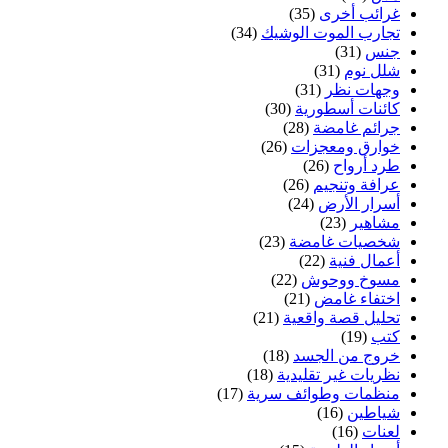
غرائب أخرى
(35)
تجارب الموت الوشيك
(34)
جنس
(31)
شلل نوم
(31)
وجهات نظر
(31)
كائنات أسطورية
(30)
جرائم غامضة
(28)
خوارق ومعجزات
(26)
طرد أرواح
(26)
عرافة وتنجيم
(26)
أسرار الأرض
(24)
مشاهير
(23)
شخصيات غامضة
(23)
أعمال فنية
(22)
مسوخ ووحوش
(22)
اختفاء غامض
(21)
تحليل قصة واقعية
(21)
كتب
(19)
خروج من الجسد
(18)
نظريات غير تقليدية
(18)
منظمات وطوائف سرية
(17)
شياطين
(16)
لعنات
(16)