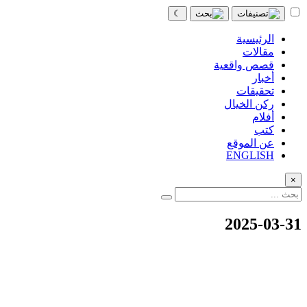
☾
الرئيسية
مقالات
قصص واقعية
أخبار
تحقيقات
ركن الخيال
أفلام
كتب
عن الموقع
ENGLISH
×
2025-03-31