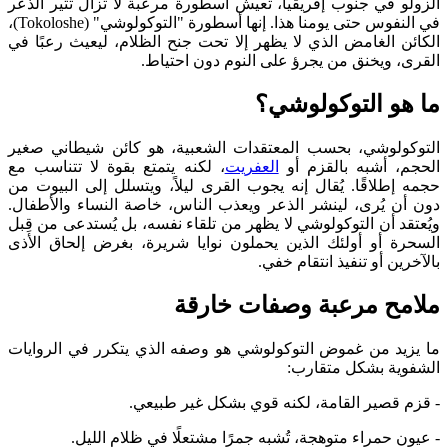
الزولو في جنوب إفريقيا، تعيش أسطورة مرعبة لا تزال تثير الذعر
في النفوس حتى يومنا هذا. إنها أسطورة "التوكولوشي" (Tokoloshe)،
الكائن الغامض الذي لا يظهر إلا تحت جنح الظلام، ليعيث رعبًا في
القرى، ويخنق من يجرؤ على النوم دون احتياط.
ما هو التوكولوشي؟
التوكولوشي، بحسب المعتقدات الشعبية، هو كائن شيطاني صغير
الحجم، أشبه بالقزم أو
العفريت
، لكنه يتمتع بقوة لا تتناسب مع
حجمه إطلاقًا. يُقال إنه يجوب القرى ليلاً، ويتسلل إلى البيوت من
دون أن يُرى، لينشر الذعر ويعذب الناس، خاصة النساء والأطفال.
ويُعتقد أن التوكولوشي لا يظهر من تلقاء نفسه، بل يُستدعى من قِبل
السحرة أو أولئك الذين يحملون نوايا شريرة، بغرض إلحاق الأذى
بالآخرين أو تنفيذ انتقام خفي.
ملامح مرعبة وصفات خارقة
ما يزيد من غموض التوكولوشي هو وصفه الذي يتكرر في الروايات
الشفوية بشكل متقارب:
- قزم قصير القامة، لكنه قوي بشكل غير طبيعي.
- عيون حمراء متوهجة، تُشبه جمرًا مشتعلًا في ظلام الليل.