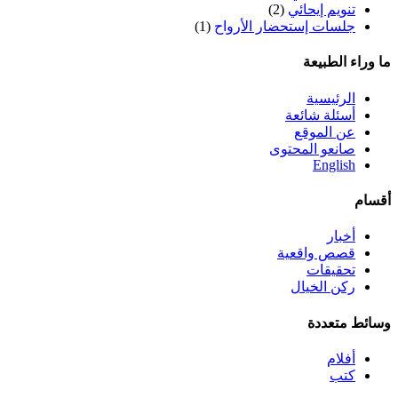
تنويم إيحائي
(2)
جلسات إستحضار الأرواح
(1)
ما وراء الطبيعة
الرئيسية
أسئلة شائعة
عن الموقع
صانعو المحتوى
English
أقسام
أخبار
قصص واقعية
تحقيقات
ركن الخيال
وسائط متعددة
أفلام
كتب