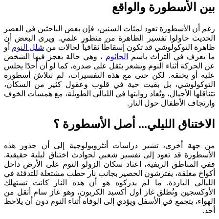
بين الأسطورة والواقع
رغم أن الأسطورة تعود لمئات السنين، فإن بعض الباحثين في العصر
الحديث حاولوا تفسير الظاهرة من منظور علمي. ويرى البعض أن
ظاهرة التوكولوشي قد تكون إسقاطًا ثقافياً لحالات من
شلل النوم
أو
ما يعرف في التراث باسم
الجاثوم
، وهي حالة يعجز فيها الشخص
عن الحركة أثناء النوم ويشعر بثقل على صدره، كما لو أن أحدًا يجلس
عليه أو يخنقه. لكن حتى مع هذه التفسيرات، لم تتلاشَ أسطورة
التوكولوشي، بل بقيت حية في قلوب وعقول كثير من السكان،
تتناقلها الأجيال، وتُعاد روايتها في الليالي الطويلة، مع همسات الخوف
وارتجاف الأطفال حول النار.
الاختناق الليلي... أصل الأسطورة ؟
من جهة أخرى، تشير دراسات أنثروبولوجية إلى أن جذور هذه
الأسطورة قد تعود إلى تفسير شعبي لحوادث اختناق ليلية حقيقية.
ففي المناطق الريفية، اعتاد سكان الزولو النوم على الأرض داخل
أكواخ مغلقة، يفترشون الحصير بجانب نار حطب مشتعلة للتدفئة في
الليالي الباردة. ما لم يدركوه هو أن هذه النار كانت تستهلك
الأوكسجين وتُطلق غاز أول أكسيد الكربون، وهو غاز سام أثقل من
الهواء، يتجمع في الأسفل ويؤدي إلى الوفاة أثناء النوم دون أن يلاحظ
أحد.