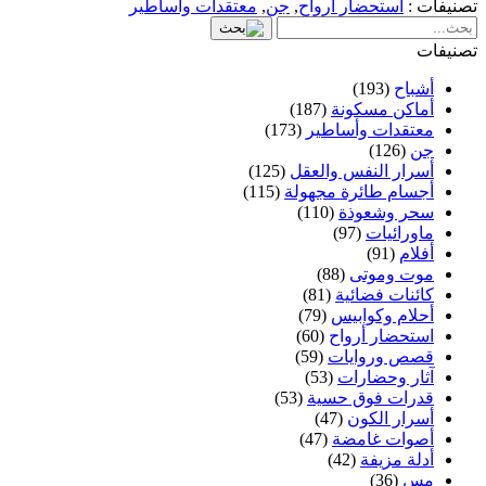
تصنيفات :
استحضار أرواح
,
جن
,
معتقدات وأساطير
تصنيفات
أشباح
(193)
أماكن مسكونة
(187)
معتقدات وأساطير
(173)
جن
(126)
أسرار النفس والعقل
(125)
أجسام طائرة مجهولة
(115)
سحر وشعوذة
(110)
ماورائيات
(97)
أفلام
(91)
موت وموتى
(88)
كائنات فضائية
(81)
أحلام وكوابيس
(79)
استحضار أرواح
(60)
قصص وروايات
(59)
آثار وحضارات
(53)
قدرات فوق حسية
(53)
أسرار الكون
(47)
أصوات غامضة
(47)
أدلة مزيفة
(42)
مس
(36)