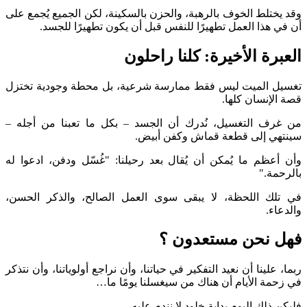
وقد يختلط الخوف بالرهبة، والحزن بالسكينة، لكن الجميع يُجمع على
أن في هذا العمل تطهيرًا للنفس قبل أن يكون تطهيرًا للجسد.
العبرة الأخيرة: كلنا راحلون
تغسيل الميت ليس فقط ممارسة شرعية، بل محطة وجودية تختزل
قصة الإنسان كلها.
من غرف التغسيل، نُدرك أن الجسد – بكل ما تعبنا من أجله –
سينتهي إلى قطعة قماش وكفن أبيض.
وأن أعظم ما يُمكن أن يُقال بعد رحيلنا: "غُسّل ودفن، ادعوا له
بالرحمة."
في تلك اللحظة، لا يبقى سوى العمل الصالح، والذكر الحسن،
والدعاء.
فهل نحن مستعدون ؟
ربما، علينا أن نعيد التفكير في حياتنا، وأن نراجع أولوياتنا، وأن نتذكر
في زحمة الأيام أن هناك من سيغسلنا يومًا ما…
فليكن ذلك اليوم بداية خلود لا نندم عليه.