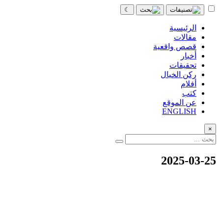
☾
الرئيسية
مقالات
قصص واقعية
أخبار
تحقيقات
ركن الخيال
أفلام
كتب
عن الموقع
ENGLISH
×
2025-03-25