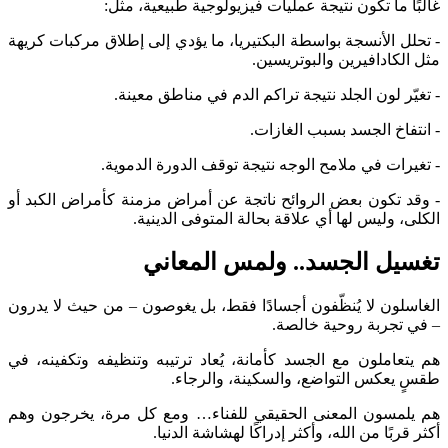
غالبًا ما تكون نتيجة عمليات فيزيولوجية طبيعية، مثل:
- تحلل الأنسجة بواسطة البكتيريا، ما يؤدي إلى إطلاق مركبات كريهة
مثل الكادافيرين والبوتريسين.
- تغيّر لون الجلد نتيجة تراكم الدم في مناطق معينة.
- انتفاخ الجسد بسبب الغازات.
- تغيرات في ملامح الوجه نتيجة توقف الدورة الدموية.
- وقد تكون بعض الروائح ناتجة عن أمراض مزمنة كأمراض الكبد أو
الكلى، وليس لها أي علاقة بحالة المتوفى الدينية.
تغسيل الجسد.. ولمس المعاني
الغاسلون لا يُنظّفون أجسادًا فقط، بل يغوصون – من حيث لا يدرون
– في تجربة روحية خالصة.
هم يتعاملون مع الجسد كأمانة، يُعاد ترتيبه وتنظيفه وتكفينه، في
طقسٍ يعكس التواضع، والسكينة، والرجاء.
هم يلمسون المعنى الحقيقي للفناء… ومع كل مرة، يخرجون وهم
أكثر قربًا من الله، وأكثر إدراكًا لهشاشة الدنيا.