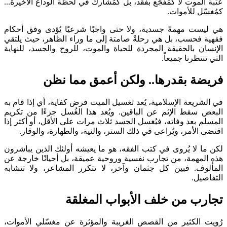
عتبة الموت لا كمُفجَع بفقد، بل كمُشارك في لحظة الوداع الأخيرة...
كمُغسّل للأموات.
هي ليست مهمةً جسدية، ولا حتى واجبًا شرعيًا يُؤدى وفق أحكام
فقهية فحسب، بل هي رحلةٌ صامتة إلى ما وراء الظاهر، حيث يلتقي
الإنسان بالحقيقة المجردة للحياة والموت، للروح والجسد، للنهاية
التي تنتظرنا جميعاً.
فريضة بقدرها.. ولكن أعمق مما نظن
في الشريعة الإسلامية، يُعد تغسيل الميت فرض كفاية، أي إذا قام به
البعض سقط الإثم عن الباقين. ويُعد هذا الغُسل جزءًا من تكريم
المسلم بعد وفاته، فيُغسل الجسد ثلاث مرات على الأقل، أو أكثر إذا
اقتضى الأمر، ويُراعى في ذلك الستر، والنية، والطهارة، والوقار.
لكن ما لا يُروى في كتب الفقه، هو ما يعيشه أولئك الذين يباشرون
هذه المهمة، من تجارب نفسية وروحية عميقة، بل أحيانًا خارجة عن
المألوف. فبين كل جثمان وآخر، لا تتكرر المشاعر، ولا تتشابه
التفاصيل.
تجارب من خلف الأبواب المغلقة
رُويت الكثير من القصص الغريبة والمؤثرة عن مغسّلي الأموات،