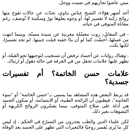
ممن عاشوا تجاربهم في صمت ووجل.
أحد أشهر هؤلاء، الشيخ عباس بتاوي، تحدّث عن حالات تفوح منها
روائح زكية لا تفسير لها، أو وجوه يعلوها نورٌ وسكينة لا تُوصف، رغم
معاناة المتوفى في حياته.
- في المقابل، روت مغسّلة مغربية عن سيدة مسنّة، وبينما انتهت
من غسلها، أحسّت كما لو أن يدًا خفية قبلت جبينها. لم تجد تفسيرًا،
لكنها بكت.
- وهناك روايات عن أجساد ترفض أن تستجيب لتوجيهها نحو القبلة، أو
تظهر عليها علامات تجعل من في الغرفة في حالة ذهول أو ارتباك.
علامات حسن الخاتمة؟ أم تفسيرات
جسدية؟
قد يربط البعض هذه المشاهد بما يسمى بـ"حسن الخاتمة" أو "سوء
الخاتمة"، فيظنون أن الرائحة الطيبة، أو الابتسامة، أو سكون الجسد
هي أدلة على صلاح المتوفى، بينما يفسّرون الروائح الكريهة أو
التشوهات بغير ذلك.
لكن علماء الدين والطب يحذرون من التسرّع في الحكم ، إذ ليس
كل ما يُرى يُفسر روحيًا فالتغيرات التي تظهر على الجسد بعد الوفاة