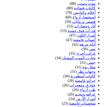
موت وموتى
(88)
كائنات فضائية
(80)
أحلام وكوابيس
(78)
استحضار أرواح
(60)
قصص وروايات
(59)
آثار وحضارات
(53)
قدرات فوق حسية
(53)
أسرار الكون
(47)
أصوات غامضة
(47)
أدلة مزيفة
(42)
مس
(36)
غرائب أخرى
(35)
تجارب الموت الوشيك
(34)
جنس
(31)
شلل نوم
(31)
وجهات نظر
(31)
كائنات أسطورية
(30)
جرائم غامضة
(28)
خوارق ومعجزات
(26)
طرد أرواح
(26)
عرافة وتنجيم
(26)
أسرار الأرض
(24)
شخصيات غامضة
(23)