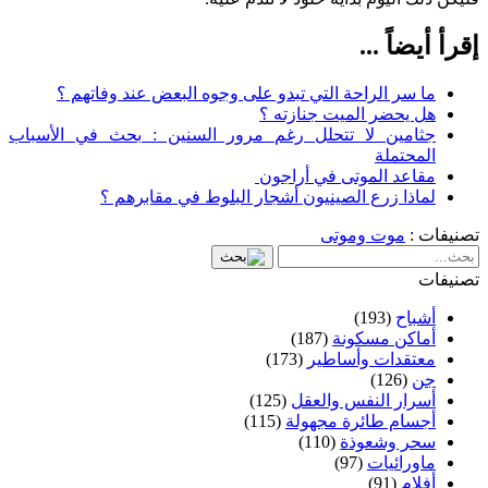
إقرأ أيضاً ...
ما سر الراحة التي تبدو على وجوه البعض عند وفاتهم ؟
هل يحضر الميت جنازته ؟
جثامين لا تتحلل رغم مرور السنين : بحث في الأسباب
المحتملة
مقاعد الموتى في أراجون
لماذا زرع الصينيون أشجار البلوط في مقابرهم ؟
تصنيفات :
موت وموتى
تصنيفات
أشباح
(193)
أماكن مسكونة
(187)
معتقدات وأساطير
(173)
جن
(126)
أسرار النفس والعقل
(125)
أجسام طائرة مجهولة
(115)
سحر وشعوذة
(110)
ماورائيات
(97)
أفلام
(91)