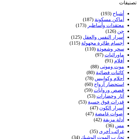
تصنيفات
أشباح
(193)
أماكن مسكونة
(187)
معتقدات وأساطير
(173)
جن
(126)
أسرار النفس والعقل
(125)
أجسام طائرة مجهولة
(115)
سحر وشعوذة
(110)
ماورائيات
(97)
أفلام
(91)
موت وموتى
(88)
كائنات فضائية
(80)
أحلام وكوابيس
(78)
استحضار أرواح
(60)
قصص وروايات
(59)
آثار وحضارات
(53)
قدرات فوق حسية
(53)
أسرار الكون
(47)
أصوات غامضة
(47)
أدلة مزيفة
(42)
مس
(36)
غرائب أخرى
(35)
تجارب الموت الوشيك
(34)