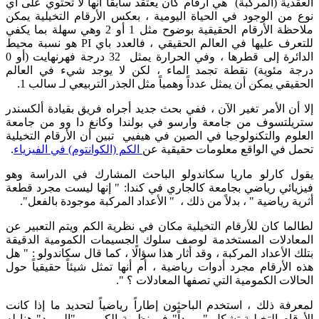
العقدية (المركبة) هي أرقام كان يعتقد سابقاً أنها لا تحتوي على أي
نوع من الوجود في الحياة اليومية ، بعكس الأرقام التخيلية يمكن
ملاحظة الأرقام الحقيقية بوضوح مثل 1 أو 2 وهي سهلة بما يكفي
للتعرف عليها في العالم الحقيقي ، فالعدد باي PI هو نسبة محيط
الدائرة إلى قطرها ، وفي الحرارة يمثل 32 درجة فهرنهايت (أو 0
درجة مئوية) نقطة تجمد الماء ، لكن لا يوجد شيء في العالم
الحقيقي يمكن أن يمثل عدداً وهمياً مثل الجذر التربيعي لـ سالب 1.
إلا أن الأمر تغير الآن ، ففي بحث جديد أجراه فريق بقيادة ألكسندر
ستريلتسوف من جامعة وارسو في بولندا وكانغ دا وو من جامعة
العلوم والتكنولوجيا في الصين في هيفيي تبين أن الأرقام التخيلية
تحمل في الواقع معلومات حقيقية عن
الكم (الكوانتوم) في الفيزياء
.
يقول كارلو ماريا سكاندولو الباحث المشارك في الدراسة وهو
فيزيائي رياضي بجامعة كالجاري في كندا: " إنها ليست مجرد قطعة
أثرية رياضية " ، بدلاً من ذلك ، " الأعداد المركبة موجودة بالفعل".
لطالما كان للأرقام التخيلية مكان في نظرية الكم ويتم التعبير عن
المعادلات المستخدمة لوصف سلوك الجسيمات الكمومية الدقيقة
بتلك الأعداد المركبة ، وقد أثار هذا سؤالًا ، كما قال سكاندولو : " هل
هذه الأرقام مجرد أدوات رياضية ، أم أنها تمثل شيئاً حقيقياً حول
الحالات الكمومية التي تصفها المعادلات ؟ ".
لمعرفة ذلك ، استخدم الباحثون إطاراً رياضياً لتحديد ما إذا كانت
الأرقام التخيلية تشكل "مورداً" في نظرية الكم ، و "المورد" هنا له