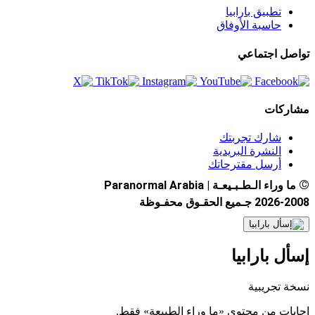
تطبيق بارابيا
حاسبة الأوفاق
تواصل اجتماعي
مشاركات
شارك تجربتك
النشرة البريدية
أرسل مقترحاتك
©
ما وراء الـطـبـيعـة | Paranormal Arabia
2026-2008 جـميع الحقـوق محفـوظة
إسأل بارابيا
نسخة تجريبية
إجابات من محتوى «ما وراء الطبيعة» فقط.