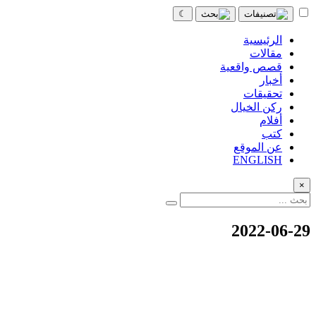
☾
الرئيسية
مقالات
قصص واقعية
أخبار
تحقيقات
ركن الخيال
أفلام
كتب
عن الموقع
ENGLISH
×
2022-06-29