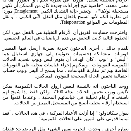
معنى محدد: "خاصية تتيح إجراءات جديدة كان من الممكن أن تكون
مستحيلة لولاها" ، وتعتبر حالة التشابك الكمي Entaglement مورداً
في نظرية الكم لأنها تسمح بأفعال مثل النقل الآني الكمي ، أو نقل
المعلومات بين المواقع Teleportation.
واقترحت حسابات الفريق أن الأرقام التخيلية هي بالفعل مورد لكن
الخطوة التالية كانت التحقق من هذه الرياضيات في العالم الحقيقي.
للقيام بذلك ، أجرى الباحثون تجربة بصرية أرسل فيها المصدر
فوتونات متشابكة (جسيمات ضوئية) إلى جهازي استقبال هما
"أليس" و "بوب". كان الهدف أن يقوم أليس وبوب بتحديد الحالات
الكمومية للفوتونات ، ويمكنهم إجراء قياسات محلية على الفوتونات
الخاصة بهم ثم مقارنة القياسات ، مما يسمح لـ أليس وبوب حساب
احتمالية تخمين الحالة الصحيحة للفوتون المعاكس.
ووجد الباحثون أنه بالنسبة لبعض أزواج الحالات الكمومية يمكن
لأليس وبوب تخمين الحالات بدقة 100٪ ولكن فقط إذا سُمح لهم
باستخدام أرقام تخيلية في قياساتهم المحلية ، وعندما مُنعوا من
استخدام أرقام تخيلية أصبح من المستحيل التمييز بين الحالات.
يقول سكاندولو: " إذا أزلت الأعداد المركبة ، في هذه الحالات ، أفقد
تماماً قدرتي على التمييز على الحالات الكمومية".
بعبارة أخرى ، وجدت التجربة نفس الشيء مثل الرياضيات: فقدان