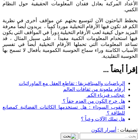
الأعداد المركبة يعادل فقدان المعلومات الحقيقية حول النظام
الكمي.
يخطط الباحثون الآن لتوسيع بحثهم عن مواقف أخرى في نظرية
الكم قد تكون فيها الأرقام التخيلية مورداً كمياً ، يريدون أيضاً معرفة
المزيد حول كيفية لعب الأرقام التخيلية دوراً في المواقف التي يكون
فيها استخدام المعلومات الكمية مفيداً ، على سبيل المثال ، قد
تساعد المعلومات التي تحملها الأرقام التخيلية أيضاً في تفسير
الأسباب الكامنة وراء سماح الحوسبة الكمومية بأفعال لا تسمح بها
الحوسبة التقليدية.
إقرأ أيضاً ...
الرياضيات والميتافيزيقا : تقاطع العقل مع الماورائيات
أرقام ملعونة من ثقافات العالم
عجائب فيزياء الكم
هل خرج الكون من العدم حقاً ؟
الثقوب السوداء : هل تستخدمها الكائنات الفضائية كمصانع
للطاقة ؟
هل تملك الآلات وعياً ؟
تصنيفات :
أسرار الكون