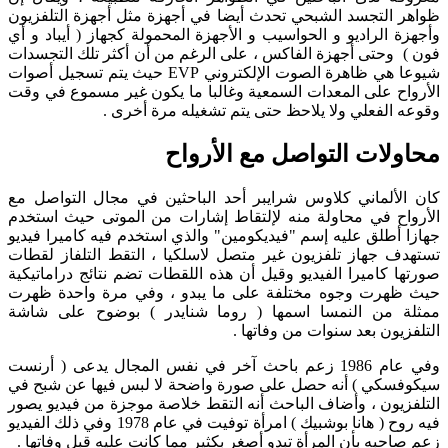
ظواهر التجسد الشبحي تحدث أيضا في أجهزة مثل أجهزة التلفزيون
وأجهزة الراديو و الحواسيب و الأجهزة المحمولة كجهاز ( أيباد و أي
فون ) وحتى أجهزة الفاكس ، على الرغم من أن أكثر تلك التجسدات
شيوعا هي ظاهرة الصوت الإلكتروني EVP حيث يتم تسجيل أصوات
الأرواح على المعدات السمعية وغالبا ما يكون غير مسموع في وقت
وقوعه الفعلي ولا يلاحظ حتى يتم تشغيله مرة أخرى .
محاولات التواصل مع الأرواح
كان الألماني كلاوس شرايبر أحد الباحثين في مجال التواصل مع
الأرواح في محاولة منه لإلتقاط إشارات من الموتى حيث استخدم
جهازا أطلق عليه إسم "فيديكومين" والذي استخدم فيه كاميرا فيديو
تستهدف جهاز تلفزيون غير متصل لاسلكيا ، التقط التلفاز لقطات
صورتها كاميرا الفيديو وقيل أن هذه اللقطات تضم نتائج دراماتيكية
حيث ظهرت وجوه مختلفة على ما يبدو ، وفي مرة واحدة ظهرت
ممثلة من النمسا اسمها ( روما شنايدر ) بوضوح على شاشة
التلفزيون بعد سنوات من وفاتها .
وفي عام 1986 زعم باحث آخر في نفس المجال يدعى ( أرنست
سيكوفسكي ) أنه حصل على صورة واضحة لا لبس فيها عن شبح في
التلفزيون ، وأضاف الباحث أنه التقط خلاصة موجزة من فيديو يصور
فيه روح ( هانا بوشبيك ) امرأة توفيت في عام 1978 وفي ذلك الفيديو
زعم صاحبه بأن المرأة تبدو أصغر بكثير مما كانت عليه قبل وفاتها .