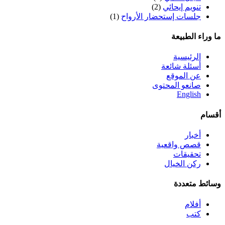
تنويم إيحائي
(2)
جلسات إستحضار الأرواح
(1)
ما وراء الطبيعة
الرئيسية
أسئلة شائعة
عن الموقع
صانعو المحتوى
English
أقسام
أخبار
قصص واقعية
تحقيقات
ركن الخيال
وسائط متعددة
أفلام
كتب