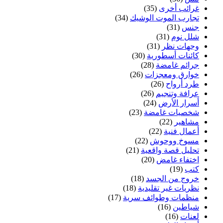
غرائب أخرى
(35)
تجارب الموت الوشيك
(34)
جنس
(31)
شلل نوم
(31)
وجهات نظر
(31)
كائنات أسطورية
(30)
جرائم غامضة
(28)
خوارق ومعجزات
(26)
طرد أرواح
(26)
عرافة وتنجيم
(26)
أسرار الأرض
(24)
شخصيات غامضة
(23)
مشاهير
(22)
أعمال فنية
(22)
مسوخ ووحوش
(22)
تحليل قصة واقعية
(21)
اختفاء غامض
(20)
كتب
(19)
خروج من الجسد
(18)
نظريات غير تقليدية
(18)
منظمات وطوائف سرية
(17)
شياطين
(16)
لعنات
(16)