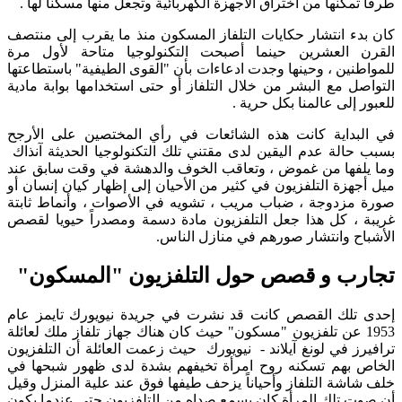
طرقاً تمكنها من اختراق الأجهزة الكهربائية وتجعل منها مسكنا لها .
كان بدء انتشار حكايات التلفاز المسكون منذ ما يقرب إلى منتصف
القرن العشرين حينما أصبحت التكنولوجيا متاحة لأول مرة
للمواطنين ، وحينها وجدت ادعاءات بأن "القوى الطيفية" باستطاعتها
التواصل مع البشر من خلال التلفاز أو حتى استخدامها بوابة مادية
للعبور إلى عالمنا بكل حرية .
في البداية كانت هذه الشائعات في رأي المختصين على الأرجح
بسبب حالة عدم اليقين لدى مقتني تلك التكنولوجيا الحديثة آنذاك
وما يلفها من غموض ، وتعاقب الخوف والدهشة في وقت سابق عند
ميل أجهزة التلفزيون في كثير من الأحيان إلى إظهار كيان إنسان أو
صورة مزدوجة ، ضباب مريب ، تشويه في الأصوات ، وأنماط ثابتة
غريبة ، كل هذا جعل التلفزيون مادة دسمة ومصدراً حيويا لقصص
الأشباح وانتشار صورهم في منازل الناس.
تجارب و قصص حول التلفزيون "المسكون"
إحدى تلك القصص كانت قد نشرت في جريدة نيويورك تايمز عام
1953 عن تلفزيون "مسكون" حيث كان هناك جهاز تلفاز ملك لعائلة
ترافيرز في لونغ آيلاند - نيويورك حيث زعمت العائلة أن التلفزيون
الخاص بهم تسكنه روح امرأة تخيفهم بشدة لدى ظهور شبحها في
خلف شاشة التلفاز وأحياناً يزحف طيفها فوق عند علية المنزل وقيل
أن صوت تلك المرأة كان يسمع صداه من التلفزيون حتى عندما يكون