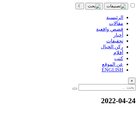
☾
الرئيسية
مقالات
قصص واقعية
أخبار
تحقيقات
ركن الخيال
أفلام
كتب
عن الموقع
ENGLISH
×
2022-04-24