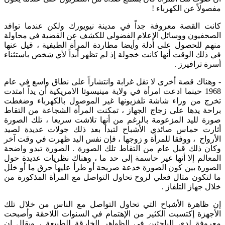
مفصولاً عن الكهرباء !
كانت القصة معروفة جداً في مدينة نيويورك ولكن عندما توافد
الصحفيون ووسائل الإعلام الفضولي للكشف عن القضية في محاولة
منهم للحصول على أدلة وأيضا مطاردة المرأة الطيفية ، قيل عنها
في ذلك الوقت أنها كانت خجولة إذ لم تظهر أبداً لأي شخص باستثناء
أسرة ترافيرز .
- وهناك قصة أخرى لا تقل غرابة وانتشاراً على نطاق واسع في عام
1968 حينما ادعت امرأة في ولاية مينيسوتا الامريكية أن يداً امتدت
تخرج من وراء شاشة تلفزيونها غير الموصول بالكهرباء وضغطت
براحة يدها على زجاج الجهاز ، تمكنت المرأة الشجاعة من التقاط
صورة لليد المزعومة بالرغم من أنها تلاشت سريعا ، تلك الصورة
أثارت حماس صائدي الأشباح لتبدأ بعد ذلك جولات عديدة لصيد
الأرواح ، ووفقا للمرأة و زوجها ، فإن نفس اليد ظهرت في وقت آخر
وكان ذلك قبل عام من التقاط تلك الصورة . الصورة تبدو واضحة
المعالم إلا أنها غير حاسمة إلى حد ما ، وهناك نظريات عديدة حول
الصورة بين كون الصورة خدعة صريحة أو طرأ عليها حرق ما أو خلل
ما لتكون مثال فعلي لروح تحاول التواصل مع المرأة المذكورة من
خلال جهاز التلفاز .
إن ظاهرة الأشباح التي تحاول التواصل مع الناس من خلال تلك
الأجهزة إكتسبت الكثير من الإهتمام في السنوات اللاحقة وأصبحت
معروفة لدى الباحثين في الظواهر الخارقة للطبيعة ، ويقال إن