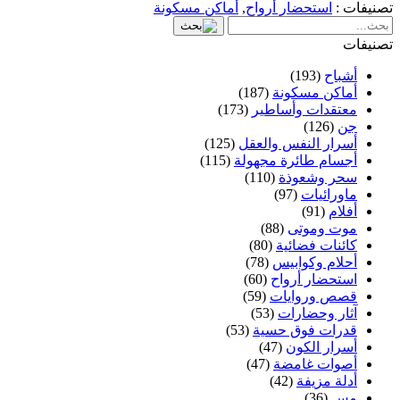
تصنيفات :
استحضار أرواح
,
أماكن مسكونة
تصنيفات
أشباح
(193)
أماكن مسكونة
(187)
معتقدات وأساطير
(173)
جن
(126)
أسرار النفس والعقل
(125)
أجسام طائرة مجهولة
(115)
سحر وشعوذة
(110)
ماورائيات
(97)
أفلام
(91)
موت وموتى
(88)
كائنات فضائية
(80)
أحلام وكوابيس
(78)
استحضار أرواح
(60)
قصص وروايات
(59)
آثار وحضارات
(53)
قدرات فوق حسية
(53)
أسرار الكون
(47)
أصوات غامضة
(47)
أدلة مزيفة
(42)
مس
(36)