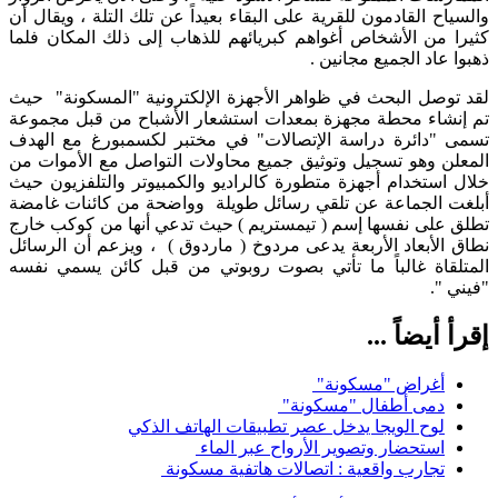
والسياح القادمون للقرية على البقاء بعيداً عن تلك التلة ، ويقال أن
كثيرا من الأشخاص أغواهم كبريائهم للذهاب إلى ذلك المكان فلما
ذهبوا عاد الجميع مجانين .
لقد توصل البحث في ظواهر الأجهزة الإلكترونية "المسكونة" حيث
تم إنشاء محطة مجهزة بمعدات استشعار الأشباح من قبل مجموعة
تسمى "دائرة دراسة الإتصالات" في مختبر لكسمبورغ مع الهدف
المعلن وهو تسجيل وتوثيق جميع محاولات التواصل مع الأموات من
خلال استخدام أجهزة متطورة كالراديو والكمبيوتر والتلفزيون حيث
أبلغت الجماعة عن تلقي رسائل طويلة وواضحة من كائنات غامضة
تطلق على نفسها إسم ( تيمستريم ) حيث تدعي أنها من كوكب خارج
نطاق الأبعاد الأربعة يدعى مردوخ ( ماردوق ) ، ويزعم أن الرسائل
المتلقاة غالباً ما تأتي بصوت روبوتي من قبل كائن يسمي نفسه
"فيني ".
إقرأ أيضاً ...
أغراض "مسكونة"
دمى أطفال "مسكونة"
لوح الويجا يدخل عصر تطبيقات الهاتف الذكي
استحضار وتصوير الأرواح عبر الماء
تجارب واقعية : اتصالات هاتفية مسكونة