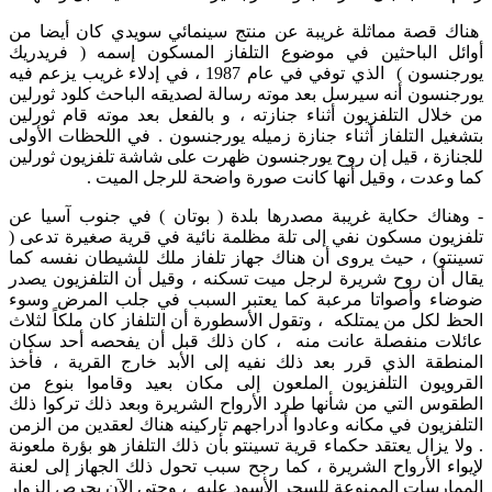
هناك قصة مماثلة غريبة عن منتج سينمائي سويدي كان أيضا من
أوائل الباحثين في موضوع التلفاز المسكون إسمه ( فريدريك
يورجنسون ) الذي توفي في عام 1987 ، في إدلاء غريب يزعم فيه
يورجنسون أنه سيرسل بعد موته رسالة لصديقه الباحث كلود ثورلين
من خلال التلفزيون أثناء جنازته ، و بالفعل بعد موته قام ثورلين
بتشغيل التلفاز أثناء جنازة زميله يورجنسون . في اللحظات الأولى
للجنازة ، قيل إن روح يورجنسون ظهرت على شاشة تلفزيون ثورلين
كما وعدت ، وقيل أنها كانت صورة واضحة للرجل الميت .
- وهناك حكاية غريبة مصدرها بلدة ( بوتان ) في جنوب آسيا عن
تلفزيون مسكون نفي إلى تلة مظلمة نائية في قرية صغيرة تدعى (
تسينتو) ، حيث يروى أن هناك جهاز تلفاز ملك للشيطان نفسه كما
يقال أن روح شريرة لرجل ميت تسكنه ، وقيل أن التلفزيون يصدر
ضوضاء وأصواتا مرعبة كما يعتبر السبب في جلب المرض وسوء
الحظ لكل من يمتلكه ، وتقول الأسطورة أن التلفاز كان ملكاً لثلاث
عائلات منفصلة عانت منه ، كان ذلك قبل أن يفحصه أحد سكان
المنطقة الذي قرر بعد ذلك نفيه إلى الأبد خارج القرية ، فأخذ
القرويون التلفزيون الملعون إلى مكان بعيد وقاموا بنوع من
الطقوس التي من شأنها طرد الأرواح الشريرة وبعد ذلك تركوا ذلك
التلفزيون في مكانه وعادوا أدراجهم تاركينه هناك لعقدين من الزمن
. ولا يزال يعتقد حكماء قرية تسينتو بأن ذلك التلفاز هو بؤرة ملعونة
لإيواء الأرواح الشريرة ، كما رجح سبب تحول ذلك الجهاز إلى لعنة
الممارسات الممنوعة للسحر الأسود عليه ، وحتى الآن يحرص الزوار