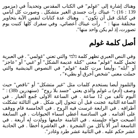
وهناك إشارة إلى "غولم" في الكتاب المقدس وتحديداً في (مزمور
139 : 16) :" عيناك رأت جسدي الغير متشكل . وصورت كل أيامي
في كتابك قبل أن تكون" . وهناك عدة كتابات لنفس الآية بتحاوير
مختلفة منها : " رأت عيناك أعضائي، وفي سفرك كلها كتبت يوم
تصورت، إذ لم يكن واحد منها".
أصل كلمة غولم
وفي النص العبري تظهر كلمة גלמי والتي تعني "غولمي" . في العبرية
تحمل كلمة "غولم" معنى "كتلة عديمة الشكل" أو "غبي" أو "عاجز"
أو "أبله" ،وأيضا مرت كلمة "غولم" في النصوص اليديشية والتي
حملت معنى "شخص أخرق أو بطيء" ،
والتلمود أيضا يستخدم كلمات مثل "غير متشكل" أو "ناقص" حيث
وصف (آدم) بـ غولم والذي يعني "جسد بلا روح" (سنهدرين 38b) : "
اليوم تألف من 12 ساعة . في الساعة الاولى جُمع الغبار . في
الساعة الثانية عجنت قبل أن تتحول إلى شكل . في الثالثة تشكلت
أطرافه . في الرابعة غرست فيه الروح . في الخامسة قام ووقف
على أقدامه . في السادسة أعطي أسماء الحيوانات . في السابعة
أصبحت حواء جليسته . في الثامنة جامعها وولدت له أربعة . في
التاسعة أمر ألا يأكل من الشجرة . في العاشرة أخطأ . في الحادية
عشر حكم عليه . في الثانية عشر طرد وغادر".