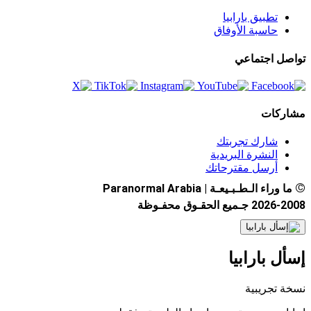
تطبيق بارابيا
حاسبة الأوفاق
تواصل اجتماعي
مشاركات
شارك تجربتك
النشرة البريدية
أرسل مقترحاتك
©
ما وراء الـطـبـيعـة | Paranormal Arabia
2026-2008 جـميع الحقـوق محفـوظة
إسأل بارابيا
نسخة تجريبية