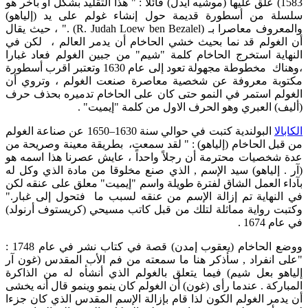
1583) علق عليها (موشيه آيدل) قائلاً : " هذا التقليد بشكل أو بآخر هو
سلسلة من أسطورة قديمة حول إنشاء غولم على يد (إلياهو)
والمعروف معاصرا بـ (R. Judah Loew ben Bezalel) ." ، حيث يقال
أن الغولم قد نما بحيث خشي الحاخام أن يدمر العالم ، لكن في
النهاية استخرج الحاخام كلمة "شيم" من جبين الغولم فعاد غبارا
،وهناك مخطوطة مجهولة تعود إلى عام 1630 وتعتبر اقرب أسطورة
مكتوبة معروفة عن شخصية معاصرة صنعت الغولم ، وتروي أن
الغولم استمر في النمو حتى كان على الحاخام تدميره بحذف حرف
(أليف) العبري وهو الحرف الاول من كلمة "إيميت" .
الكابالا
البولندية كتبت في حوالي سنة 1630–1650 عن صناعة الغولم
من قبل الحاخام (إلياهو) : " لقد سمعت، بطريقة معينة وصريحة من
عدة شخصيات محترمة أن رجلاً واحداً ، عايش عصرنا هذا اسمه هو
(آر . إلياهو) سيد الإسم , الذي صنع مخلوقا من مادة الذي وكل له
بآداء العمل الشاق لفترة طويلة واسم "إيميت" معلق على عنقه لكن
في النهاية تم إزالة الإسم من عنقه لسبب ما فتحول إلى غبار."
وكتبت رواية مماثلة لتلك من قبل كاتب مسيحي (كريستوف أرنولد)
في عام 1674 .
ووضع الحاخام (يعقوب إمدن) قصة في كتاب نشر في عام 1748 :
"على انفراد , سأذكر هنا ما سمعته من فم الأب المقدس (غون آر
إلياهو بعل شيم) فيما يتعلق بالغولم الذي أنشأه له من الذاكرة
المباركة . عندما رأى (غون) أن الغولم كان ينمو وينمو قال أنه يخشى
أن يدمر الغولم الكون لذا قام بإزالة الإسم المقدس الذي كان جزءا