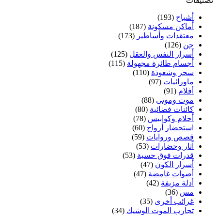
تصنيفات
أشباح
(193)
أماكن مسكونة
(187)
معتقدات وأساطير
(173)
جن
(126)
أسرار النفس والعقل
(125)
أجسام طائرة مجهولة
(115)
سحر وشعوذة
(110)
ماورائيات
(97)
أفلام
(91)
موت وموتى
(88)
كائنات فضائية
(80)
أحلام وكوابيس
(78)
استحضار أرواح
(60)
قصص وروايات
(59)
آثار وحضارات
(53)
قدرات فوق حسية
(53)
أسرار الكون
(47)
أصوات غامضة
(47)
أدلة مزيفة
(42)
مس
(36)
غرائب أخرى
(35)
تجارب الموت الوشيك
(34)