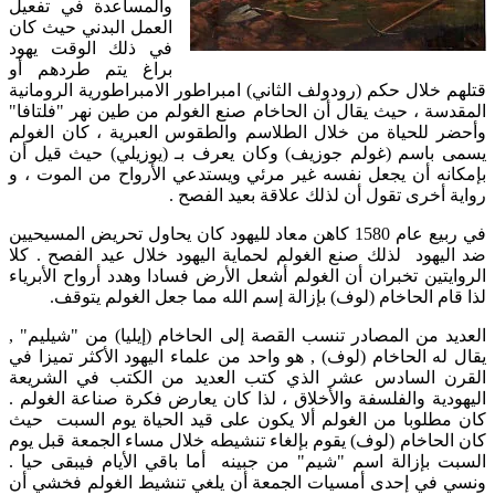
والمساعدة في تفعيل
العمل البدني حيث كان
في ذلك الوقت يهود
براغ يتم طردهم أو
قتلهم خلال حكم (رودولف الثاني) امبراطور الامبراطورية الرومانية
المقدسة ، حيث يقال أن الحاخام صنع الغولم من طين نهر "فلتافا"
وأحضر للحياة من خلال الطلاسم والطقوس العبرية ، كان الغولم
يسمى باسم (غولم جوزيف) وكان يعرف بـ (يوزيلي) حيث قيل أن
بإمكانه أن يجعل نفسه غير مرئي ويستدعي الأرواح من الموت ، و
رواية أخرى تقول أن لذلك علاقة بعيد الفصح .
في ربيع عام 1580 كاهن معاد لليهود كان يحاول تحريض المسيحيين
ضد اليهود لذلك صنع الغولم لحماية اليهود خلال عيد الفصح . كلا
الروايتين تخبران أن الغولم أشعل الأرض فسادا وهدد أرواح الأبرياء
لذا قام الحاخام (لوف) بإزالة إسم الله مما جعل الغولم يتوقف.
العديد من المصادر تنسب القصة إلى الحاخام (إيليا) من "شيليم" ,
يقال له الحاخام (لوف) , هو واحد من علماء اليهود الأكثر تميزا في
القرن السادس عشر الذي كتب العديد من الكتب في الشريعة
اليهودية والفلسفة والأخلاق ، لذا كان يعارض فكرة صناعة الغولم .
كان مطلوبا من الغولم ألا يكون على قيد الحياة يوم السبت حيث
كان الحاخام (لوف) يقوم بإلغاء تنشيطه خلال مساء الجمعة قبل يوم
السبت بإزالة اسم "شيم" من جبينه أما باقي الأيام فيبقى حيا .
ونسي في إحدى أمسيات الجمعة أن يلغي تنشيط الغولم فخشي أن