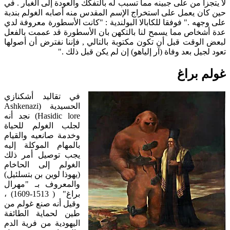
لا يتجزأ من على جبينه مما تسبب له بالتفكك والعودة إلى الغبار . في
حين كان يعمل على استخراج الإسم المقدس منه أصابه الغولم بندبة
على وجهه ." فوفقا للكابالا البولندية : "كانت الأسطورة معروفة لدي
عدة أشخاص مما يسمح لنا بالتكهن بان الأسطورة قد عممت بالفعل
لبعض الوقت قبل أن تكون مكتوبة بالتالي , فإننا نفترض أن أصولها
تعود لجيل بعد وفاة (آر إلياهو) إن لم يكن قبل ذلك ."
غولم براغ
في تقاليد أشكنازي
الحسيدية (Ashkenazi
Hasidic lore) نجد أنه
لجلب الغولم للحياة
وخدمة صانعيه والقيام
بالمهام الموكلة إليه
يجب توصيل أمر ذلك
الغولم إلى الحاخام
(يهوذا لوين بن بتسلئيل)
والمعروف بـ "مهرال
براغ" ( 1513-1609) ،
وقيل أنه صنع غولم من
طين لحماية الطائفة
اليهودية من فرية الدم