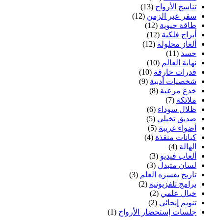
تناسخ الأرواح
(13)
سفر عبر الزمن
(12)
طاقة حيوية
(12)
أبراج فلكية
(12)
ألغاز محلولة
(12)
حسد
(11)
نهاية العالم
(10)
قدرات خارقة
(10)
شخصيات أدبية
(9)
خدع مرعبة
(8)
ملائكة
(7)
ظلال سوداء
(6)
صديق تخيلي
(5)
أضواء غريبة
(5)
كيانات منقذة
(4)
الهالة
(4)
ألعاب فيديو
(3)
لسان متبدل
(3)
تاريخ يفسره العلم
(3)
برامج تلفزيونية
(2)
خيال علمي
(2)
تنويم إيحائي
(2)
جلسات إستحضار الأرواح
(1)