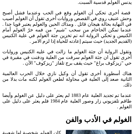
يدنس الغولم قدسية السبت.
قصة أخرى تحكي أن الغولم وقع في الحب وعندما فشل أصبح
وحش عنيف روي في القصص وروايات أخرى تقول أن الغولم أصيب
في النهاية بحالة هيجان قاتل . ومذاك الحين والغولم يعتبر قويا جدا .
عندما تمكن الحاخام من سحب "شيم" من فمه خرّ الغولم أمام
الكنيس و تحكي الرواية أنه تم تخزين جثة الغولم في علية الكنيس
(القديم الجديد) حيث سيتم إعادته للحياة إذا لزم الامر .
وتقول الرواية أن جثة الغولم ما زالت في عليه الكنيس وروايات
أخرى تقول ان جثة الغولم سرقت من العلية ودفنت في مقبرة في
حي "زيزكوف براغ" حيث يقف برج تلفاز "زيزكوف" الآن .
هناك أسطورة أخرى تقول أن وكيل نازي خلال الحرب العالمية
الثانية صعد إلى العلية في محاولة لطعن الغولم لكنه مات بدلا من
ذلك.
عندما تم تجديد العلية عام 1883 لم يعثر على دليل عن الغولم وأيضا
طاقم تلفزيوني زار وصور العلية عام 1984 فلم يعثر على دليل على
الغولم .
الغولم في الأدب والفن
كان الغولم شخصية لها شعبية