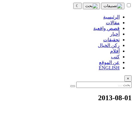
☾
الرئيسية
مقالات
قصص واقعية
أخبار
تحقيقات
ركن الخيال
أفلام
كتب
عن الموقع
ENGLISH
×
2013-08-01