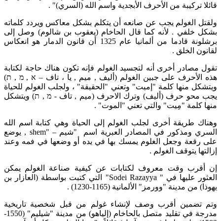
قائلا تركيبة من الأحرف الأبجدية واسم الله (السري)" .
ولقتل الغولم يجب عن صانعه أن يتكلم بشكل معاكس ويردد كلماته
بشكل خلفي . لأنه كما قال الحاخام (يعقوب بن شالوم) وصل إلى
برشلونة قادما من ألمانيا عام 1325 أن قانون الدمار هو انعكاس
لقانون الخلق .
تقول مصادر أخرى أنه لتجسيد الغولم فإنه تكون هناك حاجة لكتابة
هذه الأحرف على جبين الغولم (أليف , ميم , يا ، تاف – א , מ , ת)
ويتشكل منها كلمة "إميت" وتعني "الحقيقة" ، ولجلب الغولم للحياة
يجب محو حرف (أليف) وترك الاحرف (ميم , تاف - מ , ת) ويتشكل
منها كلمة "مِيت" والتي تعني "الموت" .
وهناك طريقة أخرى لجلب الغولم إلى الحياة وهي كتابة اسم الله
السري ومذكور في المصادر العبرية اسم "شيم – "shem , يوضع
على رقعة وجعل الغلوم يمسك بها في يده أو وضعها في فمه وعند
إزالتها يتوقف الغولم .
إن أقرب وقت معروف لكتابات عن كيفية صناعة الغولم يمكن
العثور عليها في " Sodei Razayya" التي كتبت بواسطة (العازار بن
يهوذا) من مدينة "وورمز" الألمانية (1165-1230) .
وتم تضمين أقرب وصف لإنشاء غولم من قبل شخصية تاريخية
مدرجة في تقليد متصل بالحاخام (إلياهو) من مدينة "شيليم" (1550-