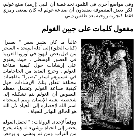
وفي مواضع أخرى في التلمود نجد قصة أن النبي (إرميا) صنع غولم،
لكن بعض المتصوفة يعتقدون أن صناعة غولم له كان بمعنى رمزي
فقط كتجربة روحية بعد طقس ديني .
مفعول كلمات على جبين الغولم
غالباً ما كان يشير سفر " يصيرا"
(كتاب الخلق) إلى أدلة استخدام السحر
من قبل بعض اليهود في أوروبا الغربية
في العصور الوسطى ، حيث يحتوي
على إرشادات حول كيفية صناعة
الغولم . وخرج العديد من الحاخامات
في تفسيرهم لسفر "يصيرا" بتفاهمات
مختلفة تتعلق بتلك الإرشادات حول
كيفية صناعة الغولم وتشمل معظم
النصوص أن الغولم يتم تشكيله إلى
شخصية تشبه الإنسان ويتم استخدام
اسم الله لإحضاره إلى الحياة لأن الله
هو الخالق النهائي للحياة .
ووفقاً لإحدى الروايات : " لجعل الغولم
يحضر إلى الحياة ،وشيء له هيئة يخرج
من التراب ومن ثم يمشي أو يرقص