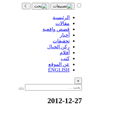
☾
الرئيسية
مقالات
قصص واقعية
أخبار
تحقيقات
ركن الخيال
أفلام
كتب
عن الموقع
ENGLISH
×
2012-12-27