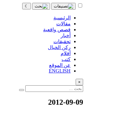
☾
الرئيسية
مقالات
قصص واقعية
أخبار
تحقيقات
ركن الخيال
أفلام
كتب
عن الموقع
ENGLISH
×
2012-09-09