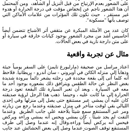
على الشعور بعدم الإرتياح من قبل النزيل أو الشاهد، ومن المحتمل
أن هذا الشعور ناجم عن إنخفاض مؤقت في درجة الحرارة أو هدوء
غير مستقر ، حيث تكون تلك المؤثرات من علامات الأماكن التي
توصف بأنها "مسكونة".
كان عدد من الأمثلة المبكرة عن متقفي أثر الأشباح تتضمن أيضاً
أحاسيس أشد من مجرد الشعور بوجود كيانات خارقة في سيارة أو
على متن دارجة نارية في بعض الحالات.
مثال عن تجربة واقعية
اعتاد مراسل من صحيفة (مارلبورغ تايمز) على السفر يومياً جيئة
وذهاباً إلى منزله الكائن في أوبروني - سان أندرو - بريطانيا. فلاحظ
أنه كلما أتى إلى بقعة محددة في رحلته يشعر دائماً ببرودة شديدة
بغض النظر عن حالة الطقس ويترافق ذلك بشعوره بوجود أحد ما
معه في السيارة . وبعد أن تعبر السيارة تلك البقعة تعود درجة
الحرارة إلى ما كانت عليه ، وحينما ذهب هذا الرجل لرؤية صديقته
كان عليه أن يمشي عبر مستنقع حتى يصل إلى منزلها وفي إحدى
الليالي بقي لوقت متأخر في منزل صديقته وعندما رجع من زيارته
ومر عبر المستنقع سمع شيئاً يلاحقه على جانب الطريق وعندما
التفت لم يجد شيئاً ، كان يمشي ويحس أنه يمشي وراءه ويركض
فيحس أنه يركض أيضاً وراءه.وقال إنه عندما وصل إلى طرف
المستنقع توقف الصوت عندما وصل إلى بعض الحشائش عند جانب