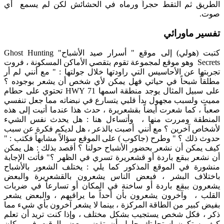
الطريق ثم التقط حجراً ورماه في الحشائش لكن لم يسمع أي
صوت.
تفسير ماورائي
كتبت (هولي) إلى موقع " أسرار صيد الأشباح" Ghost Hunting
Secrets وهو موقع لمجموعة تقوم بتقصي الأماكن المسكونة ، فروت
تجربتها عن الأحاسيس التي راودتها خلال جولتها : " مع أنني لم أر
مطلقاً شبحاً في حياتي فهل يمكن لأي شخص أن يشعر بوجوده ؟
على سبيل المثال يوجد منطقة اسمها HWY 71 تحتوي على حطام
مميت ولسبب مجهول بدأ قلبي يتسارع في نبضاته مما جعل تنفسي
صعباً ، كما شعرت أيضاً بقشعريرة ، حدث هذا عندما أتيت إلى هذه
المنطقة ومررت منها ، وأتساءل هنا : هل يحدث نفس الشيء
لأشخاص آخرين ؟ مع أنني أصبت بالذعر ، هل لديكم فكرة عن سبب
حدوث ذلك ؟ " وطرح (جاكوب ) على الموقع سؤالاً مشابهاً فكتب : "
كيف يمكن أن نشعر بحضور الأشباح حولنا ؟ أقصد بذلك : هل يمكن
أن نشعر ببقع باردة أو قشعريرة تسري في الظهر ؟" فأتت الإجابة
منشورة في الموقع المذكور كما يلي : يختلف الشعور بالأشباح
باختلاف البشر ، فبعض الناس يشعرون بالقشعريرة والبعض
يشعرون ببقع باردة أو ساخنة في المكان أو تسارعاً في ضربات
القلب ، وآخرون يشعرون بأن أحداً ما يراقبهم ، والبعض يشعر
بفيض كبير من الطاقة المركزة ، بينما لا يشعر آخرون بأي شيء مما
ذكر ، فكل شخص يستجيب بشكل مختلف ، وإذا كنت تريد أن تعلم
كيف ستكون استجابتك حاول أن تقضي بعض الوقت في مكان