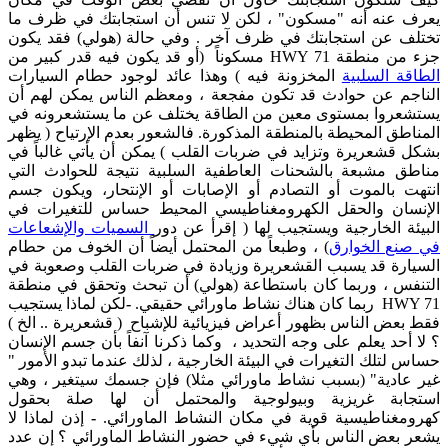
يعرف عنه أنه "مسكون" ، لكن لا تنس أن استجابتك في ظرف ما
تختلف عن استجابتك في ظرف آخر . وفي حالة (هولي) فقد يكون
جزء من منطقة HWY 71 مسكوناً (أو قد يكون فيه قدر كبير من
الطاقة السلبية
المخزونة فيه ) وهذا عائد لوجود حطام السيارات
الناجم عن حوادث قد تكون مفجعة ، ومعظم الناس يمكن لهم أن
يستشعروا بمستوى معين من الطاقة يختلف عن ما يستشعرونه في
المناطق المحيطة بالمنطقة المذكورة. فالشعور بعدم الإرتياح ( يظهر
بشكل قشعريرة وتزايد في ضربات القلب ) يمكن أن يأتي غالباً في
مناطق مشبعة بالشحنات العاطفية السلبية نتيجة للحوادث التي
انتهت بالموت أو التصادم أو الإصابات أو الإنتحار، ويكون جسم
الإنسان والحقل الكهرومغناطيسي المحيط حساس للتغيرات في
البيئة الخارجية ويستجيب لها ( إقرأ عن دور
السميات والإشعاعات
في صنع الخوارق
) ، وطبعاً من المحتمل أيضاً أن الخوف من حطام
السيارة قد يسبب القشعريرة وزيادة في ضربات القلب وصعوبة في
التنفس ، وربما كان باستطاعة (هولي) أن تبحث وتحقق في منطقة
HWY 71 ربما كان هناك نشاط ماورائي حقيقي.
-
لكن لماذا يستجيب
فقط بعض الناس بظهور أعراض فيزيائية للإشباح ( قشعريرة .. الخ )
؟ لا أحد يعلم على وجه التحديد ، وكما ذكرنا آنفاً بأن جسم الإنسان
حساس لتلك التغيرات في البيئة الخارجية ، لذلك عندما تبدو الأمور "
غير عادية" (بسبب نشاط ماورائي مثلا) فإن جسمك سيتغير ، وهي
استجابة غريزية وبيولوجية والمحتمل أن لها صلة بحقول
كهرومغناطيسية قوية في مكان النشاط الماورائي.
-
إذن لماذا لا
يشعر بعض الناس بأي شيء في حضور النشاط الماورائي ؟ إن عدد