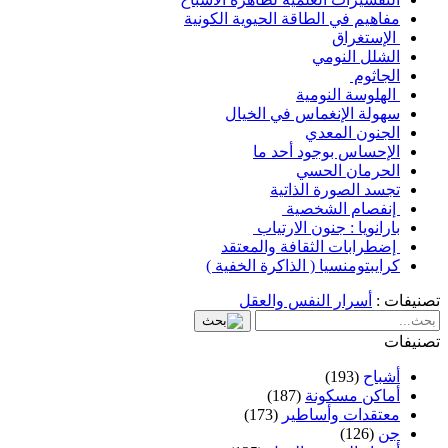
مفاهيم في الطاقة الحيوية الكونية
الإستغراق
الشلل النومي
الجاثوم
الهلوسة النومية
سهولة الإنغماس في الخيال
الجنون المعدي
الإحساس بوجود أحد ما
الحرمان الحسي
تجسد الصورة الذاتية
إنفصام الشخصية
بارانويا : جنون الارتياب
إضطرابات الثقافة والمعتقد
كرايبتومنسيا ( الذاكرة الخفية )
تصنيفات :
أسرار النفس والعقل
تصنيفات
أشباح
(193)
أماكن مسكونة
(187)
معتقدات وأساطير
(173)
جن
(126)