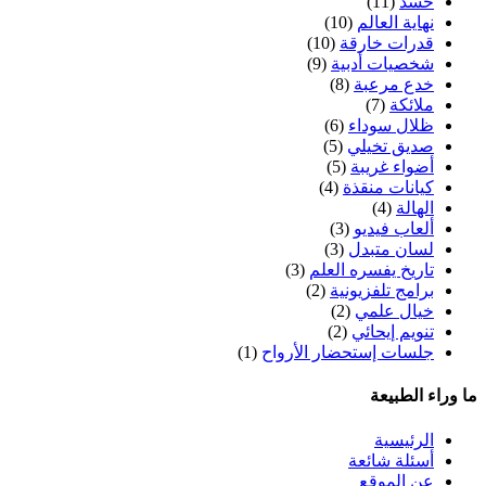
حسد
(11)
نهاية العالم
(10)
قدرات خارقة
(10)
شخصيات أدبية
(9)
خدع مرعبة
(8)
ملائكة
(7)
ظلال سوداء
(6)
صديق تخيلي
(5)
أضواء غريبة
(5)
كيانات منقذة
(4)
الهالة
(4)
ألعاب فيديو
(3)
لسان متبدل
(3)
تاريخ يفسره العلم
(3)
برامج تلفزيونية
(2)
خيال علمي
(2)
تنويم إيحائي
(2)
جلسات إستحضار الأرواح
(1)
ما وراء الطبيعة
الرئيسية
أسئلة شائعة
عن الموقع