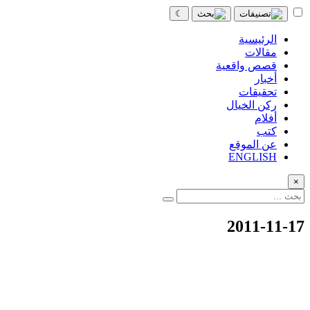
☾
الرئيسية
مقالات
قصص واقعية
أخبار
تحقيقات
ركن الخيال
أفلام
كتب
عن الموقع
ENGLISH
×
2011-11-17