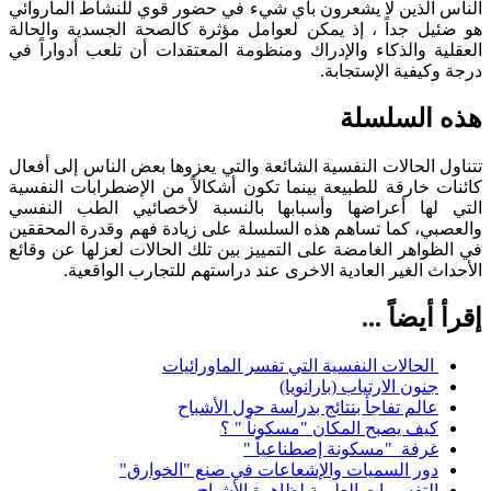
الناس الذين لا يشعرون بأي شيء في حضور قوي للنشاط الماروائي
هو ضئيل جداً ، إذ يمكن لعوامل مؤثرة كالصحة الجسدية والحالة
العقلية والذكاء والإدراك ومنظومة المعتقدات أن تلعب أدواراً في
درجة وكيفية الإستجابة.
هذه السلسلة
تتناول الحالات النفسية الشائعة والتي يعزوها بعض الناس إلى أفعال
كائنات خارقة للطبيعة بينما تكون أشكالاً من الإضطرابات النفسية
التي لها أعراضها وأسبابها بالنسبة لأخصائيي الطب النفسي
والعصبي، كما تساهم هذه السلسلة على زيادة فهم وقدرة المحققين
في الظواهر الغامضة على التمييز بين تلك الحالات لعزلها عن وقائع
الأحداث الغير العادية الاخرى عند دراستهم للتجارب الواقعية.
إقرأ أيضاً ...
الحالات النفسية التي تفسر الماورائيات
جنون الارتياب (بارانويا)
عالم تفاجأ بنتائج بدراسة حول الأشباح
كيف يصبح المكان "مسكوناً " ؟
غرفة "مسكونة إصطناعياً "
دور السميات والإشعاعات في صنع "الخوارق"
التفسيرات العلمية لظاهرة الأشباح