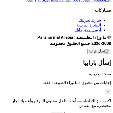
مشاركات
شارك تجربتك
النشرة البريدية
أرسل مقترحاتك
©
ما وراء الـطـبـيعـة | Paranormal Arabia
2026-2008 جـميع الحقـوق محفـوظة
إسأل بارابيا
نسخة تجريبية
إجابات من محتوى «ما وراء الطبيعة» فقط.
×
اكتب سؤالك أدناه وسأبحث داخل محتوى الموقع وأعطيك إجابة
مختصرة مع مصادر.