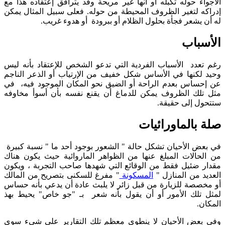
الأجواء حوله تكبله أو أنها غير مريحة وقد يترافق إعتقاده هذا مع
إدراكه لتغير الظروف المحيطة من حوله. فعلى سبيل المثال يمكن
له أن يشعر فجأة بحلول الظلام أو ببرودة أو هدوء غريب.
الأسباب
رغم تعدد الأسباب الفردية التي تدعو الشخص للإعتقاد بأنه ليس
وحيد لكنها في الأساس شكل خفيف من الإرتياب أو الذعر الناجم
عن إحساس بعدم الراحة أو الضيق نحو المكان الموجود فيه، في
مثل تلك الظروف يمكن للدماغ أن يقنع نفسه بأن أسوأ مخاوفه
ستتحول إلى حقيقة.
صلة بالماورائيات
في بعض الأحيان تشكل حالة " الشعور بوجود أحد ما " نسبة كبيرة
من الحالات المبلغ عنها من الظواهر الماروائية حيث يكون هناك
مقدار ضئيل فقط من الوقائع التي شهدها صاحب التجربة ، ويكون
العديد من المنازل "
المسكونة
" مفرغ للسكنى بتصريح من المالك
أو مخصصة للزيارة من قبل زائر لا يلبث عادة أن يدعي بأنه حساس
لمثل تلك الأمور أو أن يقول بأنه شعر بـ "جو خاص" يحيط بهذ
المكان.
وفي بعض الأحيان لا ينطوي معظم تلك التقارير على شيء سوى