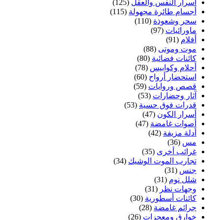
أسرار النفس والعقل
(125)
أجسام طائرة مجهولة
(115)
سحر وشعوذة
(110)
ماورائيات
(97)
أفلام
(91)
موت وموتى
(88)
كائنات فضائية
(80)
أحلام وكوابيس
(78)
استحضار أرواح
(60)
قصص وروايات
(59)
آثار وحضارات
(53)
قدرات فوق حسية
(53)
أسرار الكون
(47)
أصوات غامضة
(47)
أدلة مزيفة
(42)
مس
(36)
غرائب أخرى
(35)
تجارب الموت الوشيك
(34)
جنس
(31)
شلل نوم
(31)
وجهات نظر
(31)
كائنات أسطورية
(30)
جرائم غامضة
(28)
خوارق ومعجزات
(26)