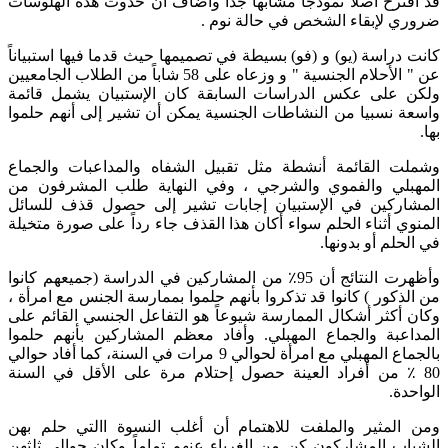
قد اقترح أصلاً نموذجاً مشابهاً جداً وأضاف أن حدوث هذه الهلوسات
ضروري لإبقاء الشخص في حالة نوم .
كانت دراسة (يو) و (فو) بسيطة في تصميمها حيث قدما فيها استبياناً
عن " الأحلام الجنسية " و وزعاه على 58 شاباً من الطلاب الجامعيين
ولكن على عكس الدراسات السابقة كان الإستبيان يشمل قائمة
واسعة نسبيا من النشاطات الجنسية يمكن أن تشير إلى أنهم حلموا
بها.
وشملت القائمة أنشطة مثل تقبيل الشفاه والمداعبات والجماع
المهبلي والفموي والشرجي ، وفي النهاية طلب المشرفون من
المشاركين في الإستبيان إجابات تشير إلى حصول قذف للسائل
المنوي أثناء الحلم سواء أكان هذا القذف جاء رداً على صورة متخيلة
في الحلم أو بدونها.
وأظهرت النتائج أن 95٪ من المشاركين في الدراسة (جميعهم كانوا
من الذكور ) كانوا قد تذكروا بأنهم حلموا بممارسة الجنس مع امرأة ،
وكان أكثر أشكال الممارسة شيوعاً هو التفاعل الجنسي القائم على
المداعبة والجماع المهبلي. وأفاد معظم المشاركين بأنهم حلموا
بالجماع المهبلي مع امرأة لحوالي 9 مرات في السنة، كما أفاد حوالي
80 ٪ من أفراد العينة حصول إحتلام مرة على الأقل في السنة
الواحدة.
ومن المثير والملفت للاهتمام أن أغلب النسوة االتي حلم بهن
الشباب المشاركون كن من الغرباء عنهم تماماً وكان حوالي ثلثهن