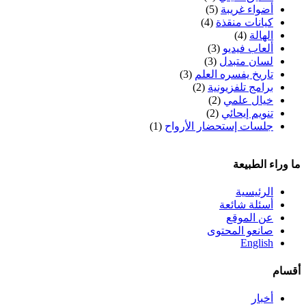
أضواء غريبة
(5)
كيانات منقذة
(4)
الهالة
(4)
ألعاب فيديو
(3)
لسان متبدل
(3)
تاريخ يفسره العلم
(3)
برامج تلفزيونية
(2)
خيال علمي
(2)
تنويم إيحائي
(2)
جلسات إستحضار الأرواح
(1)
ما وراء الطبيعة
الرئيسية
أسئلة شائعة
عن الموقع
صانعو المحتوى
English
أقسام
أخبار