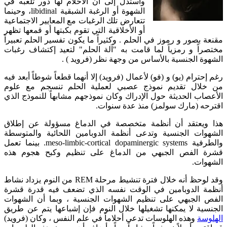
واستدل إلى أن الأحلام لها دور تلعبه في
الشهوة أو الرغبة الشبقية libidinal، وحينما
تتعارض تلك الرغبات مع المعايير الاجتماعية
أو الأخلاقية التي تقوم بكبتها أو قمعها تظهر
مقنعة بصور و رموز في الحلم . وكثيراً ما يكون تفسير الحلم تعبيراً
مختصراً و رمزياً لما قامت به "آلة الحلم" لتعيد إكتشاف رغبات
الشهوة الجنسية بالأساس من وجهة نظر (فرويد ) .
رغم إحترام (يو) و (فو) لأعمال (فرويد) إلا أنهما قطعاً شوطاً أبعد فيه
من خلال تقديم نموذج عصبي لعملية الحلم تنسجم مع علوم
الأعصاب الحديثة حول الإدراك وكان نموذجهم مشابهاً للنموذج الذي
اقترحه (مارك سولمز) منذ عدة سنوات.
هذا ويعتقد أن أنظمة متخصصة في الدماغ مسؤولة عن إطلاق
الشهوات الجنسية وتدعى أنظمة الدوبامين اللحائية والمتوسطة
والطرفية meso-limbic-cortical dopaminergic systems. بينما تعمل
قشرة الفص الجبهي من الدماغ على تنظيم وكبح هجوم هذه
الشهوات.
وقد لوحظ أنه خلال فترة تنشيط مرحلة REM من النوم يزداد نشاط
أنظمة الدوبامين في الوقت نفسه الذي تضعف فيه قدرة قشرة
الفص الجبهي على تنظيم الشهوات الجنسية ، وبما أن الشهوات
الجنسية لا يمكنها تشغيلها خلال النوم فإن إشباعها يتم عن طريق
الهلوسة
وهذه الهلوسات تدعى أحلاماً في علم النفس ، وكان (فرويد)