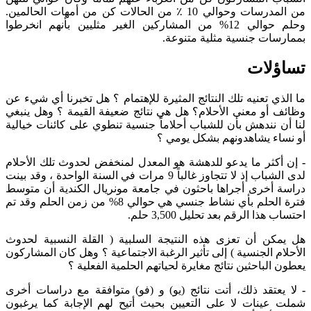
من المدرسات وحوالي 10 ٪ من الحالات كن من أمهات الحالمين.
وحلم حوالي 12% من المشاركين الغير مثليين بأنهم انخرطوا
بممارسات جنسية مثلية متنوعة.
تساؤلات
ما الذي تعنيه تلك النتائج المثيرة للإهتمام ؟ هل تخبرنا أي شيء عن
وظائف أو معنى الأحلام؟ هل هي نتائج ضعيفة القيمة ؟ وهل ينبغي
لنا أن نندهش بأن للشباب أحلاماً جنسية تنطوي على كائنات خيالية
أو نساء يشاهدونهم بشكل يومي ؟
-
إن أكثر ما يدعو للدهشة هو المعدل لمنخفض لحدوث تلك الأحلام
لدى الشباب إذ لا تتجاوز غالباً 9 مرات في السنة الواحدة ، وقد بينت
دراسة أخرى أجراها باحثون في جامعة مونريال الكندية أن متوسط
فترة الحلم بأي نشاط جنسي هي حوالي 8% من زمن الحلم وقد تم
احتساب هذا الرقم بعد تحليل 3,500 حلم.
هل يمكن أن تعزى هذه النتيجة السلبية ( القلة النسبية لحدوث
الأحلام الجنسية ) إلى تأثير الرغبة الاجتماعية ؟ وهل كان المشاركون
يعطون الباحثين نتائج مغايرة لحياتهم الحلمية الفعلية ؟
-
لا يعتقد ذلك، أتت نتائج (يو) و (فو) متوافقة مع دراسات أخرى
شملت عينات لا على التعيين بحيث أتيح لهم الإجابة كما يرغبون