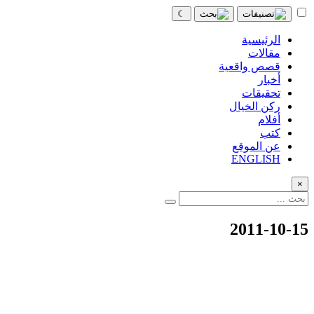
☾
الرئيسية
مقالات
قصص واقعية
أخبار
تحقيقات
ركن الخيال
أفلام
كتب
عن الموقع
ENGLISH
×
2011-10-15