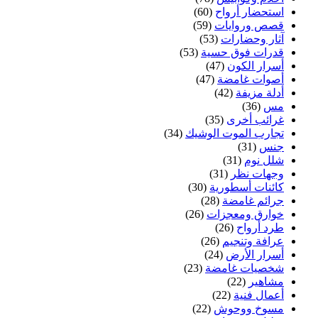
استحضار أرواح
(60)
قصص وروايات
(59)
آثار وحضارات
(53)
قدرات فوق حسية
(53)
أسرار الكون
(47)
أصوات غامضة
(47)
أدلة مزيفة
(42)
مس
(36)
غرائب أخرى
(35)
تجارب الموت الوشيك
(34)
جنس
(31)
شلل نوم
(31)
وجهات نظر
(31)
كائنات أسطورية
(30)
جرائم غامضة
(28)
خوارق ومعجزات
(26)
طرد أرواح
(26)
عرافة وتنجيم
(26)
أسرار الأرض
(24)
شخصيات غامضة
(23)
مشاهير
(22)
أعمال فنية
(22)
مسوخ ووحوش
(22)