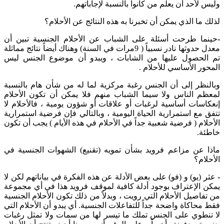
وليس لأحد أن يعلم من كانوا بالنسبة لإجاباتهم.
لذلك ما الذي يمكن أن تخبرنا به هذه النتائج عن الأحلام؟
-
حينما طرحت أسئلة على الشباب عن الأحلام الجنسية تبين أن
معدل حدوثها نادر نسبياً ( 9مرات في السنة) وهناك أيضاً نتائج مماثلة
تم الحصول عليها من الشابات ، ويبدو أن موضوع الجنس ليس
المحور الأساسي للأحلام .
وبالنظر إلى أن الجنس رغبة مركزية لما له من شأن هام بالنسبة
لمعظم الناس ولا سيما الشباب منهم فلا يمكن أن تكون الأحلام
إنعكاسات أساسية لرغبات أو علاقات أو شؤون يومية ، فالأحلام لا
تتفق مع استمرارية الحياة اليومية ، وبالتالي فإن فرضية استمرارية
الأحلام ( فرضية شعبية جداً في الأحلام في هذه الأيام ) يجب أن تكون
خاطئة.
ماذا عن مزاعم فرويد بشأن تمويه (تقنيع) الشهوات الجنسية في
الأحلام؟
-
عثر (يو) و (فو) على بعض الأدلة عن هذه الفكرة في بياناتهم لكن لا
يمكن الإعتراف بوجود أدلة كافية لموقف فرويد هذا في أي مجموعة
من تفاصيل الأحلام التي رويت ، وبدلاً من ذلك تكون الأحلام الجنسية
فقط محاكاة واضحة جداً للتفاعلات الجنسية. أي يبدو أن الأحلام التي
لا تنطوي على الجنس تملك ما تيسر لها من سمات ولا تمثل رغبات