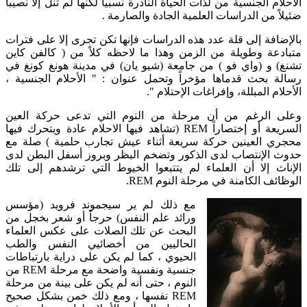
الأحلام الجنسية من لذات الحياة النادرة نسبياً لكنها لم تنل إلا نصيباً
ضئيلاً من الدراسات العلمية الجادة والصارمة .
بالإضافة إلى قلة عدد هذه الدراسات فإنها تكن تجرى إلا على فترات
متبادعة وطويلة من الزمن وهذا ما لاحظه كلاً من ( كالفن كاين
تشنغ) و (واي فو ) من جامعة (شيو يان) في مدينة هونغ كونغ في
رسالة بحث قدماها مؤخراً وتحمل عنوان : " الأحلام الجنسية ،
الأحلام المبللة، وإفراغات الإحتلام ".
وعلى الرغم من أن مرحلة من النوم التي تدعى حركة العين
السريعة أو إختصاراً REM (تشاهد فيها الاحلام عادة ويتحرك فيها
محجري العينين حركة سريعة أثناء عيش تجارب حلمية ) صلة مع
حدوث الإنتصاب لدى الذكور وتضخم البظر وبروز أسفل البطن لدى
الإناث إلا أن العلماء لم يتتبعوا الخيوط التي ترشدهم إلى تلك
الوظائف الكامنة في مرحلة النوم REM.
مع ذلك لم ير سيجموند فرويد (مؤسس
ورائد علم النفس) حرجاً أو شعر بخجل من
البحث عن تلك الصلات على عكس العلماء
الحاليين من أخصائيي النفس والطب
الحيوي ، كما لم يكن على دراية بارتباطات
جنسية ونفسية واضحة مع مرحلة REM من
النوم ، حتى أنه لم يكن على بينة من مرحلة
REM نفسها ، ومع ذلك خمن بشكل صحيح