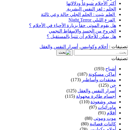
أكثر الأحلام شيوعاً ودلالاتها
الحلم : لغز النفس البشرية
العلم يثبت : الحلم الجلي حالة وعي ثالثة
الفزع الليلي Night Terror
هل يقوم الموتى حقاً بزيارة الأحياء في الأحلام ؟
الخروج من الجسد والإسقاط النجمي
هل يمكن للأحلام أن تتنبأ بالمستقبل ؟
تصنيفات :
أحلام وكوابيس
,
أسرار النفس والعقل
تصنيفات
أشباح
(193)
أماكن مسكونة
(187)
معتقدات وأساطير
(173)
جن
(125)
أسرار النفس والعقل
(125)
أجسام طائرة مجهولة
(115)
سحر وشعوذة
(110)
ماورائيات
(97)
أفلام
(91)
موت وموتى
(88)
كائنات فضائية
(80)
أحلام وكوابيس
(78)