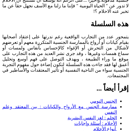
جنسية مدفونة.وأخيراً ...على الرغم أنه بوسعنا أن نستنتج أن الأحلام
لا تدور عن " الحياة اليومية " فإننا ما زلنا مع الأسف نجهل حقاً عن ما
تخبر عنه الاحلام ؟!
هذه السلسلة
يتمحور عدد من التجارب الواقعية رغم ندرتها على إعتقاد أصحابها
بقيام كيانات أو أرواح بالممارسة الجنسية المتكررة معهم أو تعرضهم
لأشكال من التحرش أو الإغواء كالإحساس بأنفاس ولمسات أو
سماع همسات وغيرها ، وقد جرى نشر العديد من هذه التجارب على
موقع ما وراء الطبيعة ، وبهدف التوصل على فهم أوسع وتحليل
أعمق لها فقد جاءت هذه السلسلة لتكون إضاءة حول مفهوم التجربة
الجنسية سواء من الناحية النفسية أو تأثير المعتقدات والأساطير في
المجتمعات.
إقرأ أيضاً ...
الجنس النومي
ممارسة الجنس مع الأرواح والكيانات : بين المعتقد وعلم
النفس
الحلم : لغز النفس البشرية
الأحلام : أسئلة وإجابات
أنواع الأحلام