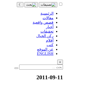
☾
الرئيسية
مقالات
قصص واقعية
أخبار
تحقيقات
ركن الخيال
أفلام
كتب
عن الموقع
ENGLISH
×
2011-09-11