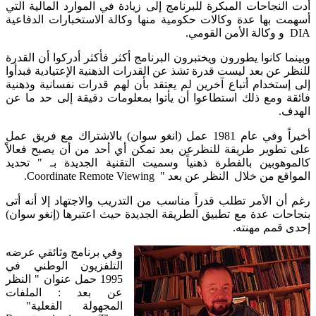
أدت النجاحات المبكرة للبرنامج إلى زيادة في الموارد المالية التي
أسهمت بها عدة وكالات حكومية منها وكالة الاستخبارات الدفاعية
DIA و وكالة الأمن القومي.
وبينما كانوا يطورون ويختبرون البرنامج أكثر فأكثر أدركوا أن القدرة
للنظر عن بعد ليست قدرة تشذ عن القدرات الذهنية الإعتيادية فبدأوا
إلى إستخدام أتباع آخرين لم يعتقد بأن لهم قدرات نفسانية وذهنية
فائقة ومع ذلك استطاعوا أن يأتوا بمعلومات دقيقة إلى حد ما عن
الهدف.
أخيراً وفي عام 1981 عمل (انغو سوان) بالاشتراك مع فريق عمل
على تطوير طريقة للنظرعن بعد تمكن أي أحد من أن يصبح فعالاًً
كالموهوبين بالفطرة ذهنياً وسميت التقنية الجديدة بـ " تحديد
المواقع من خلال النظر عن بعد " Coordinate Remote Viewing.
رغم أن الأمر تطلب قدراً مناسب من التدريب والاجتهاد إلا أنه أتى
بنجاحات عدة مع تطبيق الطريقة الجديدة حيث اعتبرها (إنغو سوان)
إحدى قمم مهنته.
وفي برنامج وثائقي عرضه
التلفزيون الوطني في
1995 حمل عنوان " النظر
عن بعد : الملفات
المجهولة الفعلية"