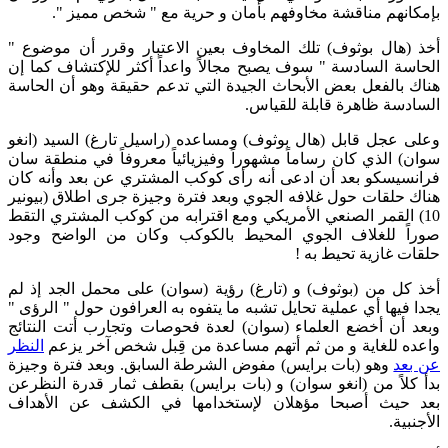
بإمكانهم مناقشة مخاوفهم بأمان و حرية مع " شخص مميز ".
أخذ (هال بوثوف) تلك المخاوف بعين الاعتبار وقرر أن موضوع "
الحاسة السادسة " سوف يصبح مجالاً واعداً أكثر للإكتشاف كما إن
هناك بالفعل بعض الأبحاث الجيدة التي تدعم حقيقة وهو أن الحاسة
السادسة ظاهرة قابلة للقياس.
وعلى عجل قابل (هال بوثوف) ومساعده (راسيل تارغ) السيد (انغو
سوان) الذي كان رساماً مشهوراً وفيزيائياً معروفاً في منطقة سان
فرانسيسكو بعد أن ادعى أنه رأى كوكب المشتري عن بعد وأنه كان
هناك حلقات حول غلافه الجوي وبعد فترة وجيزة جرى اطلاق (بيونير
10) القمر الصنعي الأمريكي ومع اقترابه من كوكب المشتري التقط
صوراً للغلاف الجوي المحيط بالكوكب وكان من الواضح وجود
حلقات غازية تحيط به !
أخذ كل من (بوثوف) و (تارغ) رؤية (سوان) على محمل الجد إذ لم
يجدا فيها أي عملية تحايل تشبه ما يتفوه به العرافون حول " الرؤى "
وبعد أن أخضع العلماء (سوان) لعدة فحوصات وتجارب أتت النتائج
واعده للغاية و من ثم أتهم مساعدة من قِبل شخص آخر يزعم
النظر
ن بعد
وهو (بات برايس) مفوض الشرطة السابق. وبعد فترة وجيزة
بدأ كلاً من (انغو سوان) و (بات برايس) بقطف ثمار قدرة النظرعن
بعد حيث أصبحا مؤهلان لإستخدامها في الكشف عن الأهداف
الأجنبية.