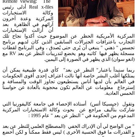
Remote viewing: The
Real x-files أدلى رئيس
وكالة الاستخبارات
المركزية وعدة آخرون
آرائهم في الظاهرة بعد
أن أزالت الإستخبارات
المركزية الأمريكية الحظر عن الموضوع حيث أكدوا نجاح تلك
التجارب باعترافات الجنرالات السابقين الذين كان لديهم برنامج
تجسس " ذهني " ينبغي أن يُرى حتى يُصدق ، وفي البرنامج لقطات
مسجلة يظهر فيها كاتبه وهو يخضع لتدريبات النظر عن بعد RV مع
(انغو سوان) الذي يظهر في الصورة إلى اليمين.
ربما سنبدأ باعتبار" النظر عن بعد" كأي قدرة طبيعية يمكن أن
يمتلكها أغلب البشر خاصة أنها نالت اعتراف إحدى أقوى الحكومات
في العالم بأن لديها أناس يستطيعون تجاوز الوقت والمسافة و
إسترجاع معلومات عن العالم تكون محجوبة بالعادة عن حواسنا
الخمس العادية.
وتقول (جيسيكا أتس) أستاذه الإحصاء في جامعة كاليفورنيا التي
شاركت بتأليف مراجع عن بحوث وكالة الاستخبارات المركزية
المدعوم من الحكومة في " النظر عن بعد " عام 1995 :
" من الواضح لي أن الإدراك الخفي (المصطلح العلمي للنظر عن بعد
و القدراات ما فوق الحسية الأخرى ) ليس فقط ممكناً و لكن أخضع