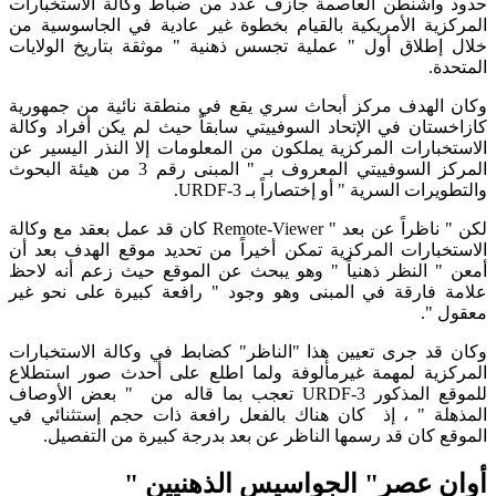
حدود واشنطن العاصمة جازف عدد من ضباط وكالة الاستخبارات
المركزية الأمريكية بالقيام بخطوة غير عادية في الجاسوسية من
خلال إطلاق أول " عملية تجسس ذهنية " موثقة بتاريخ الولايات
المتحدة.
وكان الهدف مركز أبحاث سري يقع في منطقة نائية من جمهورية
كازاخستان في الإتحاد السوفييتي سابقاً حيث لم يكن أفراد وكالة
الاستخبارات المركزية يملكون من المعلومات إلا النذر اليسير عن
المركز السوفييتي المعروف بـ " المبنى رقم 3 من هيئة البحوث
والتطويرات السرية " أو إختصاراً بـ URDF-3.
لكن " ناظراً عن بعد " Remote-Viewer كان قد عمل بعقد مع وكالة
الاستخبارات المركزية تمكن أخيراً من تحديد موقع الهدف بعد أن
أمعن " النظر ذهنياً " وهو يبحث عن الموقع حيث زعم أنه لاحظ
علامة فارقة في المبنى وهو وجود " رافعة كبيرة على نحو غير
معقول ".
وكان قد جرى تعيين هذا "الناظر" كضابط في وكالة الاستخبارات
المركزية لمهمة غيرمألوفة ولما اطلع على أحدث صور استطلاع
للموقع المذكور URDF-3 تعجب بما قاله من " بعض الأوصاف
المذهلة " ، إذ كان هناك بالفعل رافعة ذات حجم إستثنائي في
الموقع كان قد رسمها الناظر عن بعد بدرجة كبيرة من التفصيل.
أوان عصر" الجواسيس الذهنيين "