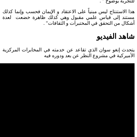
للتجربة بوضوح " .
هذا الاستنتاج ليس مبنياً على الاعتقاد و الإيمان فحسب وإنما كذلك
مستند إلى قياس علمي مقبول وهي كذلك ظاهرة خضعت لعدة
أشكال من التحقق في المختبرات و الثقافات" .
شاهد الفيديو
يتحدث إنغو سوان الذي تقاعد عن خدمته في المخابرات المركزية
الأميركية في مشروع النظر عن بعد ودوره فيه
المصادر
Mystery Mag
The Remote Viewing : The Real X-Files
إقرأ أيضاً ...
قدرة النظر عن بعد
زرقاء اليمامة : مثال في النظر عن بعد في التراث العربي
تحريك الأشياء بقوة العقل Psychokinesis
مخبرو الوساطة الروحية : الحاسة الزرقاء