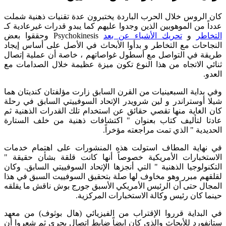
كان الروس خلال الحرب الباردة يختبرون عدة تقنيات ذهنية شملت
عدداً من الموهوبين الذين وجدوا عليهم كما يبدو قدرات غيرعادية كـ
التخاطر
و
تحريك الأشياء عن بعد
Psychokinesis وحققوا بعض
النجاحات مع التخاطر و بدأوا الأبحاث في الأصل على أساس إيجاد
طريقة في التواصل مع أسطول غواصاتهم ، خاصة أن عملية إتصال
ثنائي الاتجاه من هذا النوع تكون ميزة عظيمة خلال الصدامات مع
العدو.
وفي بداية السبعينيات من القرن السابق زارت مؤلفتان كنديتان هما
شيلا أوستراندر و لين شرويدر الإتحاد السوفييتي السابق في رحلة
كان الغاية منها تقصي حقائق عن استخدام تلك القدرات الذهنية ثم
عادتا لتأليف كتاب بعنوان " اكتشافات ذهنية من خلف الستارة
الحديدية " الذي تمت مراجعته مؤخراً.
في نهاية المطاف استولت هذه المنشورات على اهتمام خدمات
الاستخبارات الأمريكية خصوصاً أنها كانت قلقة بشأن حقيقة "
التكنولوجيا الذهنية " التي أنجزها الإتحاد السوفييتي السابق. وكان
لقلقهم مبرر وهو مخاوف لها صلة بتحقيق السوفييت السبق في هذا
المجال حتى أن الرئيس الأمريكي الأسبق جورج بوش ناقش ما يقلقه
حينما كان رئيس وكالة الاستخبارات المركزية.
في البداية قرروا الإقتراب من الفيزيائي (هال بوثوف) من معهد
ستانفورد للأبحاث والذي كان ايضاً ضابط اتصال بحري ثم شعروا أن