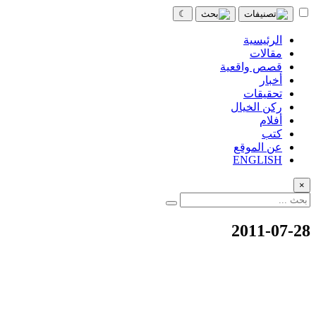
☾
الرئيسية
مقالات
قصص واقعية
أخبار
تحقيقات
ركن الخيال
أفلام
كتب
عن الموقع
ENGLISH
×
2011-07-28