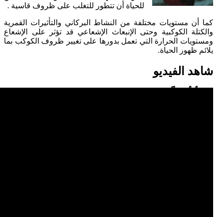
للحياة أن تتطور للتغلب على ظروف قاسية .
كما أن مستويات مختلفة من النشاط البركاني والتأثيرات القمرية
والكتلة الكوكبية وحتى الإنبعاث الإشعاعي قد تؤثر على الإشعاع
ومستويات الحرارة التي تعمل بدورها على تغيير ظروف الكوكب بما
يلائم ظهور الحياة.
شاهد الفيديو
إقرأ أيضاً ...
في انتظار الجواب الكوني: رحلتنا للبحث عن حياة ذكية
اصطفاف الكواكب : بين العلم الحديث وأساطير القدماء
العلماء يتساءلون حول وجود أكوان متعددة
أمل متزايد في العثور على حياة أخرى في الكون
هل تكشف صور المريخ عن آثار حياة سابقة ؟
الدين ومسألة رفض المخلوق الآخر
كوكب أومو
تصنيفات :
أسرار الكون
,
كائنات فضائية
تصنيفات