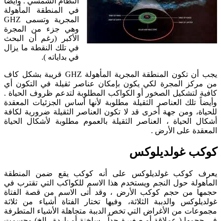
النظام الشمسي . وأيضاً
في المنطقة المأهولة
المجرية وتسمى GHZ
وهي جزء من المجرة
الأكبر (رغم أن البحث
في تلك النقطة ما يزال
في بداياته ).
يجب أن تكون المنطقة المجرية المأهولة GHZ قريبة بشكل كاف
من مركز المجرة لكي يكون بإمكان عناصر ثقيلة في التكون أي
كافية لتشكيل الصخور أو الكواكب المطلوبة لتدعم ظروف الحياة .
وأيضاً تلك العناصر الثقيلة مطلوبة لأنها أساس الجزئيات المعقدة
للحياة، ومن جهة أخرى قد لا تكون العناصر الثقيلة ضرورية لكافة
أشكال الحياة ، العناصر الثقيلة بالعموم مطلوبة لأشكال الحياة
المعقدة على الأرض .
كوكب غولديلوكس
يعرف كوكب غولديلوكس على أنه كوكب يقع ضمن المنطقة
المأهولة حول النجم ويستخدم هذا الاسم للكواكب التي تقترب في
حجمها من حجم كوكب الأرض ، وقد أتى الاسم من قصة الفتاة
غولديلوكس والدببة الثلاثة، وفيها تختار الفتاة أشياء من ثلاثة
مجموعات من الأغراض التي تخص الدببة متجاهلة الأشياء المتطرفة
في حجمها ( عملاقة أو صغيرة جداً ، ساخنة أو باردة ..الخ) وحسمت