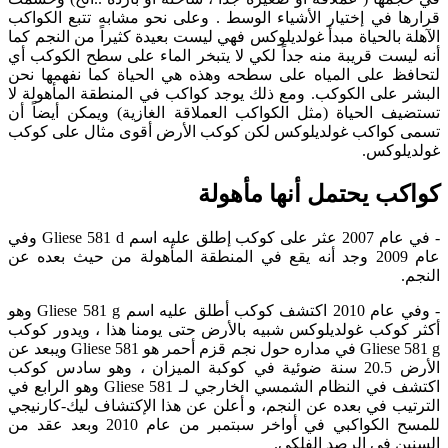
قرارها في إختيار الأشياء الوسط . وعلى نحو مشابه تتبع الكواكب
الآهلة بالحياة مبدأ غولديلوكس فهي ليست بعيدة كثيراً من النجم كما
أنه ليست قريبة منه جداً لكي لا يتبخر الماء على سطح الكوكب أي
لتحافظ على المياه على سطحه وهذه هي الحياة كما نفهمها نحن
البشر على الكوكب. ومع ذلك يوجد كواكب في المنطقة المأهولة لا
تستضيف الحياة (مثل الكواكب العملاقة الغازية) ويمكن أيضاً أن
تسمى كواكب غولديلوكس لكن كوكب الأرض أقوى مثال على كوكب
غولديلوكس.
كواكب يحتمل أنها مأهولة
- في عام 2007 عثر على كوكب إطلق عليه اسم Gliese 581 d وفي
عام 2009 وجد أنه يقع في المنطقة المأهولة من حيث بعده عن
النجم.
- وفي عام 2010 اكتشف كوكب أطلق عليه اسم Gliese 581 g وهو
أكثر كوكب غولديلوكس شبيه بالأرض حتى يومنا هذا ، ويدور كوكب
Gliese 581 g في مداره حول نجم قزم أحمر هو Gliese 581 ويبعد عن
الأرض 20.5 سنة ضوئية في كوكبة الميزان ، وهو سادس كوكب
اكتشف في النظام الشمسي الخارجي لـ Gliese 581 وهو الرابع في
الترتيب في بعده عن النجم، و أعلن عن هذا الإكتشاف ليك-كارنيجي
للمسح الكواكبي في أواخر سبتمبر من عام 2010 وبعد عقد من
السنين في الرصد الفلكي.