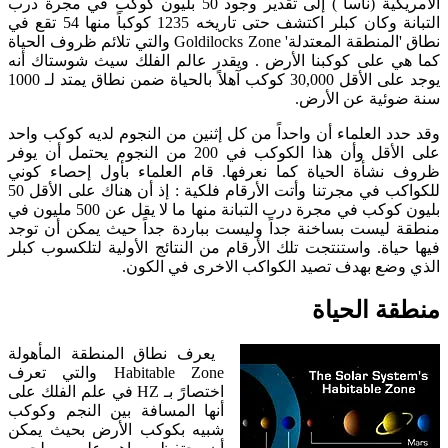
الأمريكية (ناسا ) إلى تقدير وجود 50 بليون كوكب في مجرة درب
التبانة وكان كبلر اكتشف حتى تاريخه 1235 كوكباً منها 54 تقع في
نطاق 'المنطقة المعتدلة' Goldilocks Zone والتي تلائم ظروف الحياة
كما هي على كوكبنا الأرض . ويقدر عالم الفلك سيث شوستاك أنه
يوجد على الأقل 30,000 كوكب آهلاً بالحياة ضمن نطاق يمتد لـ 1000
سنة ضوئية عن الأرض.
وقد حدد العلماء أن واحداً من كل إثنين من النجوم لديه كوكب واحد
على الأقل وأن هذا الكوكب في 200 من النجوم يحتمل أن يوفر
ظروف نشأة الحياة كما نعرفها. قام العلماء بأول إحصاء كوني
للكواكب في مجرتنا وأتت الأرقام فلكية : إذ أن هناك على الأقل 50
بليون كوكب في مجرة درب التبانة منها ما لا يقل عن 500 مليون في
منطقة ليست بساخنة جداً وليست بباردة جداً حيث يمكن أن توجد
فيها حياة. واستنتجت تلك الأرقام من النتائج الأولية لتلكسوب كبلر
الذي وضع بهدف تصيد الكواكب الاخرى في الكون.
منطقة الحياة
يعرف نطاق المنطقة المأهولة
Habitable Zone والتي تعرف
اختصارً بـ HZ في علم الفلك على
أنها المسافة بين النجم وكوكب
شبيه بكوكب الأرض بحيث يمكن