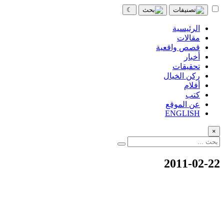
☾
الرئيسية
مقالات
قصص واقعية
أخبار
تحقيقات
ركن الخيال
أفلام
كتب
عن الموقع
ENGLISH
×
2011-02-22