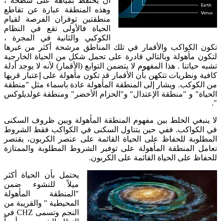
أن يحتفظ بمياهه على سطحه ،
وهذه المنطقة عبارة عن تقاطع
منطقتين توفران الفرصة لقيام
الحياة فالأولى تقع في النظام
الكوكبي والثانية في المجرة ،
تكون الكواكب والأقمار في تلك المناطق مرشحة أكثر من غيرها
لتكون مأهولة وبالتالي قادرة على تحمل شكل من الحياة الخارجية
تشبه حياتنا . هذا المفهوم لا يتضمن التوابع (الأقمار) لأنه لا يوجد أدلة
كافية ونظريات تتكهن بأن الأقمار قد تكون مأهولة على إعتبار قربها
من الكوكب. ويشار إلى المنطقة المأهولة عادة باسماء مثل "منطقة
الحياة" و "منطقة الإعتدال" و"الحزام الأخضر" ومنطقة غولديلوكس
".
لا ينبغي الخلط بين مفهوم المنطقة المأهولة وبين ظروف السكنى
في الكواكب. ففي حين يتناول السكنى في الكواكب فقط الشروط
المطلوبة للحفاظ على الحياة القائمة على عنصر الكربون، يقتصر
تعامل المنطقة المأهولة على توفير الشروط المطلوبة والممتازة
للحفاظ على الحياة القائمة على الكربون.
يحتمل بأن الحياة أكثر
ميلاً للنشوء ضمن
"المنطقة المأهولة
المحيطية " والقريبة من
النجم وتسمى CHZ في