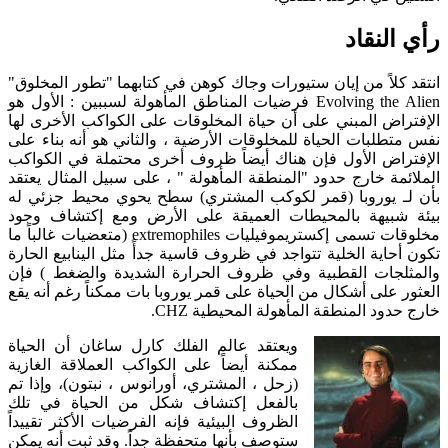
رأي النقاد
انتقد كلاً من إيان ستيورات وجاك كوهن في كتابهما "تطور المخلوق"
Evolving the Alien فرضيات المناطق المأهولة لسببين : الأول هو
الإفتراض المبني على أن حياة المخلوقات على الكواكب الأخرى لها
نفس متطلبات الحياة للمخلوقات الأرضية ، والثاني هو أنه بناء على
الإفتراض الأول فإن هناك أيضاً ظروف أخرى محتملة في الكواكب
الملائمة خارج حدود "المنطقة المأهولة " ، على سبيل المثال يعتقد
بأن لـ يوروبا (قمر لكوكب المشتري) سطح يحوي محيط جزئي له
بيئة شبيهة بالمحيطات العميقة على الأرض ومع إكتشاف وجود
مخلوقات تسمى إكستريموفيليات extremophiles (متعضيات غالباً ما
تكون أحاية الخلية تتواجد في ظروف قاسية جدأً مثل الينابيع الحارة
والمثلجات القطبية وفي ظروف الحرارة الشديدة والضغط ) فإن
العثور على أشكال من الحياة على قمر يوروبا بات ممكناً رغم أنه يقع
خارج حدود المنطقة المأهولة المحيطية CHZ.
ويعتقد عالم الفلك كارل ساغان أن الحياة
ممكنة أيضاً على الكواكب العملاقة الغازية
(زحل ، المشتري، أورانوس ، نبتون)، وإذا تم
بالفعل إكتشاف شكل من الحياة في تلك
الظروف البيئية فإنه الفرضيات الأكثر تقييداً
ستوصف بأنها متحفظة جداً. وقد ثبت أنه يمكن