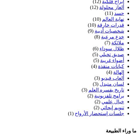
أبراج فلكية
(12)
ألغاز محلولة
(12)
حسد
(11)
نهاية العالم
(10)
قدرات خارقة
(10)
شخصيات أدبية
(9)
خدع مرعبة
(8)
ملائكة
(7)
ظلال سوداء
(6)
صديق تخيلي
(5)
أضواء غريبة
(5)
كيانات منقذة
(4)
الهالة
(4)
ألعاب فيديو
(3)
لسان متبدل
(3)
تاريخ يفسره العلم
(3)
برامج تلفزيونية
(2)
خيال علمي
(2)
تنويم إيحائي
(2)
جلسات إستحضار الأرواح
(1)
ما وراء الطبيعة