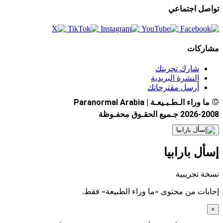
تواصل اجتماعي
مشاركات
شارك تجربتك
النشرة البريدية
أرسل مقترحاتك
©
ما وراء الـطـبـيعـة | Paranormal Arabia
2026-2008 جـميع الحقـوق محفـوظة
إسأل بارابيا
نسخة تجريبية
إجابات من محتوى «ما وراء الطبيعة» فقط.
×