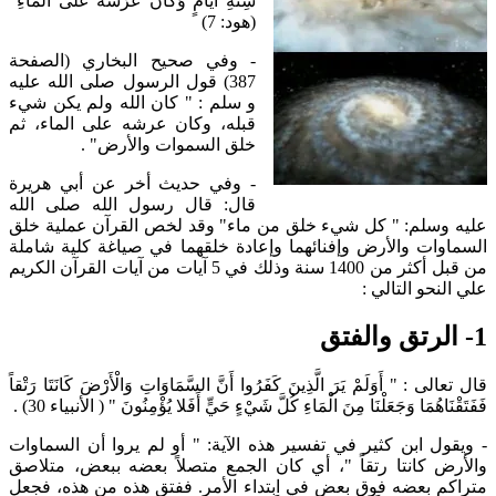
سِتَّةِ أَيَّامٍ وَكَانَ عَرْشُهُ عَلَى الْمَاءِ"
(هود: 7)
- وفي صحيح البخاري (الصفحة
387) قول الرسول صلى الله عليه
و سلم : " كان الله ولم يكن شيء
قبله، وكان عرشه على الماء، ثم
خلق السموات والأرض" .
- وفي حديث أخر عن أبي هريرة
قال: قال رسول الله صلى الله
عليه وسلم: " كل شيء خلق من ماء" وقد لخص القرآن عملية خلق
السماوات والأرض وإفنائهما‏‏ وإعادة خلقهما في صياغة كلية شاملة
من قبل أكثر من 1400 سنة‏‏ وذلك في 5 آيات من آيات القرآن الكريم
علي النحو التالي‏ :‏
قال تعالى : " أَوَلَمْ يَرَ الَّذِينَ كَفَرُوا أَنَّ السَّمَاوَاتِ وَالْأَرْضَ كَانَتَا رَتْقاً
فَفَتَقْنَاهُمَا وَجَعَلْنَا مِنَ الْمَاءِ كُلَّ شَيْءٍ حَيٍّ أَفَلا يُؤْمِنُونَ " ( الأنبياء 30) .
- ويقول ابن كثير في تفسير هذه الآية: " أو لم يروا أن السماوات
والأرض كانتا رتقاً "، أي كان الجمع متصلاً بعضه ببعض، متلاصق
متراكم بعضه فوق بعض في ابتداء الأمر. ففتق هذه من هذه، فجعل