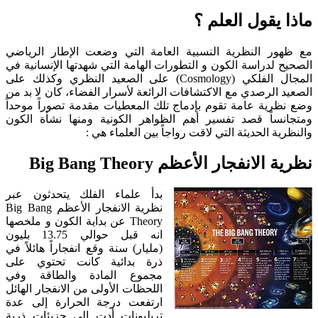
ماذا يقول العلم ؟
مع ظهور النظرية النسبية العامة التي وضعت الإطار الرياضي
الصحيح لدراسة الكون و التطورات الهامة التي شهدتها الإنسانية في
المجال الفلكي (Cosmology) على الصعيد النظري وكذلك على
الصعيد الرصدي مع الاكتشافات الرائعة لأسرار الفضاء، كان لا بد من
وضع نظرية عامة تقوم بإدماج تلك المعطيات مقدمة تصوراً موحداً
ومتجانساً قصد تفسير أهم الظواهر الكونية ومنها نشأة الكون
والنظرية الحديثة التي لاقت رواجاً بين العلماء هي :
نظرية الانفجار الأعظم Big Bang Theory
بدأ علماء الفلك يتحدثون عبر
نظرية الانفجار الأعظم Big Bang
Theory عن بداية الكون و ملخصها
انه قبل حوالي 13.75 بليون
(مليار) سنة وقع انفجاراً هائلاً في
ذرة بدائية كانت تحتوي على
مجموع المادة والطاقة وفي
اللحظات الأولى من الانفجار الهائل
ارتفعت درجة الحرارة إلى عدة
تريليونات أدت إلى جزيئات ذرية