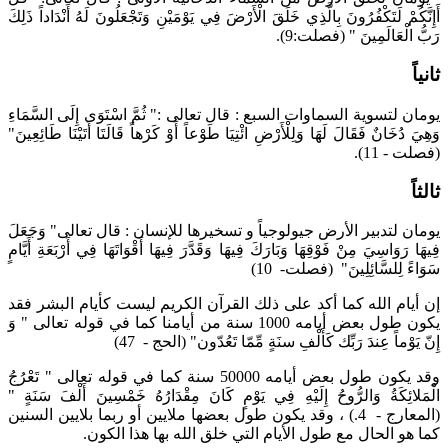
أَإِنَّكُمْ لَتَكْفُرُونَ بِالَّذِي خَلَقَ الْأَرْضَ فِي يَوْمَيْنِ وَتَجْعَلُونَ لَهُ أَنْدَاداً ذَلِكَ
رَبُّ الْعَالَمِينَ " (فصلت:9).
ثانياً
يومان لتسوية السماوات السبع : قال تعالى :" ثُمَّ اسْتَوَى إِلَى السَّمَاءِ
وَهِيَ دُخَانٌ فَقَالَ لَهَا وَلِلْأَرْضِ ائْتِيَا طَوْعاً أَوْ كَرْهاً قَالَتَا أَتَيْنَا طَائِعِينَ"
(فصلت - 11).
ثالثاً
يومان لتدبير الأرض جيولوجياً و تسخيرها للإنسان : قال تعالى" وَجَعَلَ
فِيهَا رَوَاسِيَ مِنْ فَوْقِهَا وَبَارَكَ فِيهَا وَقَدَّرَ فِيهَا أَقْوَاتَهَا فِي أَرْبَعَةِ أَيَّامٍ
سَوَاءً لِلسَّائِلِينَ" (فصلت- 10)
إن أيام الله كما أكد على ذلك القرآن الكريم ليست كأيام البشر فقد
يكون طول بعض أيامه 1000 سنة من أيامنا كما في قوله تعالى " وَ
إِنّ يَوْماً عِندَ رَبِّك كَأَلْفِ سنَةٍ مِّمّا تَعُدّون" (الحج - 47)
وقد يكون طول بعض أيامه 50000 سنة كما في قوله تعالى " تَعْرُجُ
الْمَلائِكَةُ وَالرُّوحُ إِلَيْهِ فِي يَوْمٍ كَانَ مِقْدَارُهُ خَمْسِينَ أَلْفَ سَنَةٍ "
(المعارج - 4.) ، وقد يكون طول بعضها ملايين أو ربما بلايين السنين
كما هو الحال مع طول الأيام التي خلق الله بها هذا الكون.