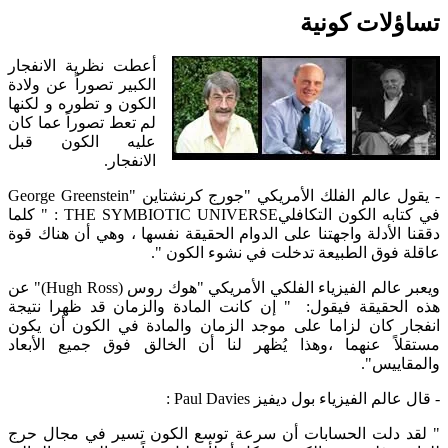
تساؤلات كونية
أعطت نظرية الانفجار
الكبير تصوراً عن ولادة
الكون و تطوره و لكنها
لم تعط تصوراً عما كان
عليه الكون قبل
الانفجار.
- يقول عالم الفلك الأمريكي "جورج كرنشتاين "George Greenstein
في كتابه الكون التكافليTHE SYMBIOTIC UNIVERSE : " كلما
دققنا الأدلة واجهتنا على الدوام الحقيقة نفسها ، وهي أن هناك قوة
عاقلة فوق الطبيعة تدخلت في نشوء الكون ".
ويعبر عالم الفيزياء الفلكي الأمريكي "هوك روس (Hugh Ross)" عن
هذه الحقيقة فيقول: " إن كانت المادة والزمان قد ظهرا نتيجة
انفجار كان لزاما على موجد الزمان والمادة في الكون أن يكون
مستقلاً عنهما ،وهذا يُظهر لنا أن الخالق فوق جميع الأبعاد
والمقاييس".
- قال عالم الفيزياء بول ديفيز Paul Davies :
" لقد دلت الحسابات أن سرعة توسع الكون تسير في مجال حرج