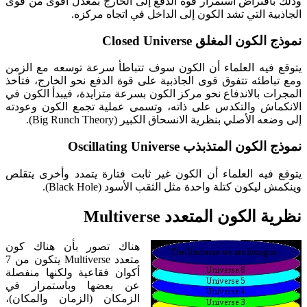
وذلك بافتراض استمرار قوة الدفع إلى الخارج بمعدل أقوى من قوى
الجاذبية التي تشد الكون إلى الداخل في اتجاه مركزه.
نموذج الكون المغلق Closed Universe
يتوقع فيه العلماء أن الكون سوف تتباطأ سرعة توسعه مع الزمن
ومع تباطئه تتفوق قوى الجاذبية على قوة الدفع نحو الخارج، فتأخذ
المجرات بالاندفاع نحو مركز الكون بسرعة متزايدة، فيبدأ الكون في
الانكماش والتكدس على ذاته، وتسمى عملية تجمع الكون وعودته
إلى وضعه الأصلي بنظرية الانسحاق الكبير (Big Runch Theory).
نموذج الكون المتذبذب Oscillating Universe
يتوقع فيه العلماء أن الكون غير ثابت فتارة يتمدد وأخرى يتقلص
وينكمش ليكون كتلة واحدة مثل الثقب الأسود (Black Hole).
نظرية الكون المتعدد Multiverse
هناك تصور بأن هناك كون
متعدد Multiverse يتكون من 7
أكوان فقاعية ولكنها منفصلة
عن بعضها وباستمرار في
الزمكان (الزمان والمكان)،