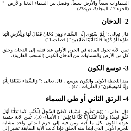
السماوات سبعاً والأرض سبعاً، وفصل بين السماء الدنيا والأرض "
(الجزء 17، المجلد3، ص238)
قال تعالى :" ثُمَّ اسْتَوَى إِلَى السَّمَاءِ وَهِيَ دُخَانٌ فَقَالَ لَهَا وَلِلْأَرْضِ ائْتِيَا
طَوْعاً أَوْ كَرْهاً قَالَتَا أَتَيْنَا طَائِعِينَ" (‏ فصلت-11).‏
تبين الآية تحول المادة في الجرم الأولي عند فتقه إلى الدخان وخلق
كل من الأرض والسماوات من الدخان الكوني (السحب الغازية) .
3- توسع الكون
منذ اللحظة الأولى والكون يتوسع ، قال تعالى :" وَالسَّمَاء بَنَيْنَاهَا بِأَيْدٍ
وَإِنَّا لَمُوسِعُونَ" (‏ الذاريات ‏- 47) .
4- الرتق الثاني أو طي السماء
قال تعالى: " يَوْمَ نَطْوِي السَّمَاءَ كَطَيِّ السِّجِلِّ لِلْكُتُبِ كَمَا بَدَأْنَا أَوَّلَ
خَلْقٍ نُعِيدُهُ وَعْدًا عَلَيْنَا إِنَّا كُنَّا فَاعِلِينَ"‏ (‏ الأنبياء- 10).‏ ‏تبين الآية حتمية
عودة الكون بكل ما فيه ومن فيه إلي جرم ابتدائي واحد مشابه
للجرم الأولي الذي ابتدأ منه الخلق فإذا كانت الآية السابقة تشير إلى