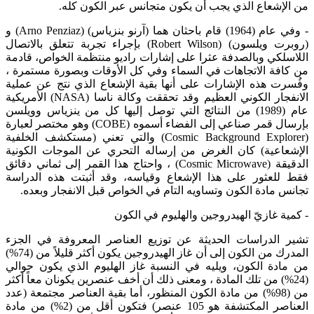
من الإشعاع الذي يجب أن يكون متجانس عبر الكون كله.
- وفي عام (1964) قام باحثان هما (آرنو بنزياس) (Arno Penziaz) و
(روبرت ويلسون) (Robert Wilson) بإجراء تجربة تتعلق بالاتصال
اللاسلكي وبالصدفة عثرا على إشارات راديو منتظمة الخواص، قادمة
من كافة الاتجاهات في السماء وفي كل الأوقات وبصورة مستمرة ،
وفُسرت هذه الإشارات على أنها بقية الإشعاع الذي نتج عن عملية
الانفجار الكوني العظيم وقد تحققت وكالة ناسا (NASA) الأمريكية
عام (1989) من النتائج التي توصل إليها كل من ينزياس وويلسن
بإرسال قمر صناعي إلى الفضاء أسموه (COBE) وهو مختصر لعبارة
(Cosmic Background Explorer) والتي تعني (مستكشف الخلفية
الإشعاعية) كان الغرض من إرساله التحري عن الموجات الكونية
الدقيقة (Cosmic Microwave) ، واحتاج هذا القمر إلى ثماني دقائق
فقط للعثور على هذا الإشعاع وقياسه، وقد أثبتت هذه الدراسة
تجانس مادة الكون وتساويه التام في الخواص قبل الانفجار وبعده.
- كمية غازيّ الهيدروجين والهليوم في الكون
تشير الدراسات الحديثة عن توزيع العناصر المعروفة في الجزء
المدرك من الكون إلى أن غاز الهيدروجين يكون أكثر قليلاً من (74%)
من مادة الكون، ويليه في النسبة غاز الهليوم الذي يكون حوالي
(24%) من تلك المادة ، ومعنى ذلك أن أخف عنصرين يكونان معاً أكثر
من (98%) من مادة الكون المنظور، أما بقية العناصر مجتمعة (عدد
العناصر المكتشفة هو 105 عنصر) فتكون أقل من (2%) من مادة