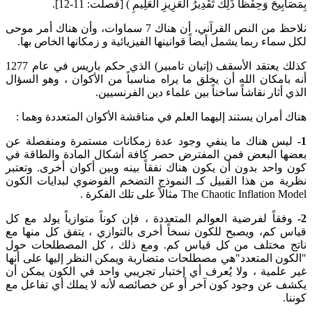
بِمَصَابِيحَ وَحِفْظًا ذَلِكَ تَقْدِيرُ الْعَزِيزِ الْعَلِيمِ ) [فصلت: 11-12].
نلاحظ من النص القرآني، أن هناك 7 سماوات، وأن هناك أمر موحى
لكل سماء ربما يشمل أيضاً قوانينها الفيزيائية و زمكانها الخاص بها.
كذلك يعتقد الأسقف (إتيان تامبير) الذي حكم باريس في عام 1277
أنه بامكان الله أن يخلق ما يراه مناسباً من الأكوان ، وهو السؤال
الذي أثار نقاشاً ساخناً بين علماء دين الفرنسيين.
هناك أمران يستند إليهما العلم في مناقشة الأكوان المتعددة وهما :
1-
ليس هناك ما ينفي وجود عدة زمكانات مستمرة ومنفصلة عن
بعضها البعض فمن المفترض حصر كافة أشكال المادة والطاقة في
كون واحد بدون أن يكون هناك نفقاً بينه وبين أكوان أخرى. وتعتبر
نظرية من هذا القبيل كـ النموذج التضخم الفوضوي لبدايات الكون
The Chaotic Inflation Model مثالاً على تلك الفكرة .
2-
وفقاً لفرضية العوالم المتعددة ، فإن كوناً متوازياً يولد مع كل
قياس كم، ويصبح للكون نسخاً أخرى بالتوازي ، يتفق كل منها مع
ناتج مختلف من كل قياس كم. ومع ذلك ، كل المصطلحات حول
"الكون المتعدد"هي مصطلحات متضاربة ويمكن النظر إليها على أنها
غير علمية ، ولا يُعرف أي إختبار تجريبي واحد في الكون يمكن أن
يكشف عن وجود كون آخر أو عن خصائصه لأنه لا يملك أي تفاعل مع
كوننا.