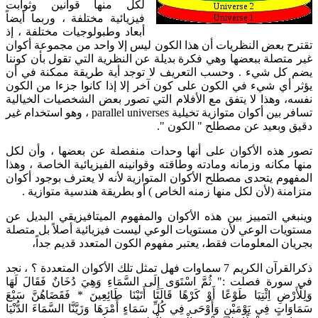
لكل منها قوانين وثوابت
فيزيائية مختلفة ، وربما أيضاً
أبعاد وطبولوجيات مختلفة ، إذ
تقترح بعض النظريات أن هذا الكون ليس إلا واحد من مجموعة أكوان
غير متصلة ببعضها وهي فكرة بديلة عن النظرية التي تقول بأن كوننا
يضم كل شيء . وحسب التعريف لا توجد أية طريقة ممكنة في أن
يؤثر أي شيء في الكون على كون آخر إلا إذا كانوا جزءا من الكون
نفسه، وهذا لا يتفق مع الأفلام التي تصور بعض الشخصيات الخيالية
تسافر بين أكوان متوازية تخيلية parallel universes ، وهو استخدام غير
دقيق وبعيد عن مصطلح " الكون ".
تصور هذه الأكوان على أنها وحدات منفصلة عن بعضها ، وأن لكل
منها مكانه وزمانه ومادته وطاقته وقوانينه الفيزيائية الخاصة ، وهذا
المفهوم يتحدى مصطلح الأكوان المتوازية لأنه لا يعترف بوجود أكوان
متزامنة (لأن لكل منها زمنه الخاص ) أو بطريقة هندسية متوازية .
وينبغي التمييز بين هذه الأكوان والمفهوم الميتافيزيقي البديل عن
مستويات الوعي لأن مستويات الوعي ليست فيزيائية أصلاً بل متصلة
بجريان المعلومات فقط، يعتبر مفهوم الكون المتعدد قديم جداً،
ذكرالقرآن الكريم 7 سماوات فهل تمثل تلك الأكوان المتعددة ؟ ، نجد
في سورة فصلت :" ثُمَّ اسْتَوَى إِلَى السَّمَاءِ وَهِيَ دُخَانٌ فَقَالَ لَهَا
وَلِلْأَرْضِ اِئْتِيَا طَوْعًا أَوْ كَرْهًا قَالَتَا أَتَيْنَا طَائِعِينَ * فَقَضَاهُنَّ سَبْعَ
سَمَاوَاتٍ فِي يَوْمَيْنِ وَأَوْحَى فِي كُلِّ سَمَاءٍ أَمْرَهَا وَزَيَّنَّا السَّمَاءَ الدُّنْيَا