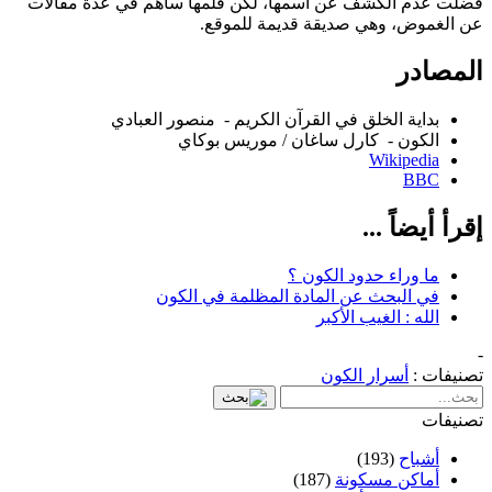
فضلت عدم الكشف عن اسمها، لكن قلمها ساهم في عدة مقالات
عن الغموض، وهي صديقة قديمة للموقع.
المصادر
بداية الخلق في القرآن الكريم - منصور العبادي
الكون - كارل ساغان / موريس بوكاي
Wikipedia
BBC
إقرأ أيضاً ...
ما وراء حدود الكون ؟
في البحث عن المادة المظلمة في الكون
الله : الغيب الأكبر
-
تصنيفات :
أسرار الكون
تصنيفات
أشباح
(193)
أماكن مسكونة
(187)