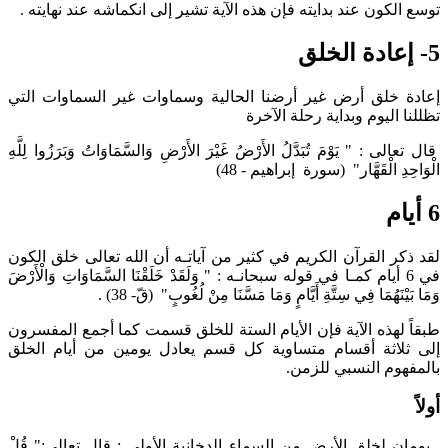
توسع الكون عند بدايته فإن هذه الآية تشير إلى انكماشه عند نهايته .
5- إعادة الخلق
إعادة خلق أرض غير أرضنا الحالية وسماوات غير السماوات التي
تظللنا اليوم وبداية رحلة الآخرة
قال تعالى : "‏ يَوْمَ تُبَدَّلُ الأَرْضُ غَيْرَ الأَرْضِ وَالسَّمَاوَاتُ وَبَرَزُوا لِلَّهِ
الْوَاحِدِ الْقَهَّار‏" (سورة ‏ إبراهيم - 48)
6 أيام
لقد ذكر القرآن الكريم في كثير من آياتـه أن الله تعالى خلق الكون
في 6 أيام كمـا في قوله سبحانـه : " وَلَقَدْ خَلَقْنَا السَّمَاوَاتِ وَالْأَرْضَ
وَمَا بَيْنَهُمَا فِي سِتَّةِ أَيَّامٍ وَمَا مَسَّنَا مِنْ لُغُوبٍ" (قّ- 38) .
طبقاً لهذه الآية فإن الأيام الستة للخلق قسمت كما أجمع المفسرون
إلى ثلاثة أقسام متساوية كل قسم يعادل يومين من أيام الخلق
بالمفهوم النسبي للزمن.
أولاً
يومان لخلق الأرض من السماء الدخانية الأولى : قال تعالى:" قُلْ