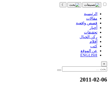
☾
الرئيسية
مقالات
قصص واقعية
أخبار
تحقيقات
ركن الخيال
أفلام
كتب
عن الموقع
ENGLISH
×
2011-02-06