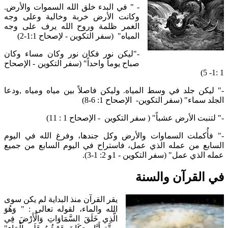
- " في البدء خلق الله السموات والأرض.
وكانت الأرض خربة وخالية وعلى وجه
الغمر ظلمة وروح الله يرف على وجه
المياه" (سفر التكوين - لإصحاح 1:1-2)
-"ليكن نور فكان نور وكان مساء وكان
صباح يوماً واحداً" (سفر التكوين - الإصحاح
1 :1- 5)
-" ليكن جلد في وسط المياه. وليكن فاصلاً بين مياه ومياه ,ودعا
الجلد سماء" (سفر التكوين- الإصحاح 1: 6-8)
-" لتنبت الأرض عشباً" ( سفر التكوين - الإصحاح 1 : 11)
-" فأُكملت السماوات والأرض وكل جندها، وفرغ الله في اليوم
السابع من عمله الذي عمل، فاستراح في اليوم السابع من جميع
عمله الذي عمل" (سفر التكوين - 1و 2: 1-3).
في القرآن والسنة
يقر القرآن منذ البداية لم يكن سوى
الله والماء، لقوله تعالى : " وَهُوَ
الَّذِي خَلَقَ السَّمَاوَاتِ وَالْأَرْضَ فِي