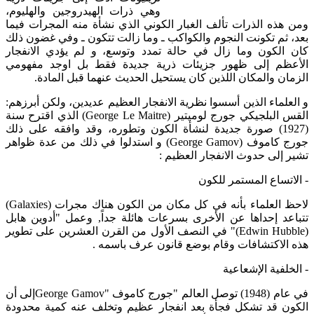
وهي ذرات الهيدروجين والهليوم،
ومن هذه الذرات تألف الغبار الكوني الذي نشأة منه المجرات فيما
بعد، ثم تكونت النجوم والكواكب ـ وما زالت تتكون ـ وفي غضون ذلك
كان الكون وما زال في حالة تمدد وتوسع، و لم يؤدي الانفجار
الأعظم إلى ظهور جزيئات ذرية جديدة فقط بل اوجد مفهومي
الزمان والمكان اللذين كان يستحيل الحديث عنهما قبل المادة.
و العلماء الذين أسسوا نظرية الانفجار العظيم عديدين، ولكن أبرزهم:
القس البلجيكي جورج لوميتير (George Le Maitre) الذي اقترح سنة
(1927) صورة جديدة لنشأة الكون وتطوره، وقد وافقه على ذلك
جورج كاموف (George Gamov) و استدلوا في ذلك من عدة ظواهر
تشير إلى حدوث الانفجار العظيم :
- الاتساع المستمر للكون
لاحظ العلماء بأنه في كل مكان من الكون هناك مجرات (Galaxies)
تتباعد إحداها عن الأخرى بسرعات هائلة جداً, وعمل "أدوين هابل
(Edwin Hubble)" في النصف الأول من القرن العشرين على تطوير
هذه الاكتشافات وقام بوضع قانون عرف باسمه .
- الخلفية الإشعاعية
في عام (1948) توصل العالم "جورج كاموف "George Gamovإلى أن
الكون قد تشكل فجأة بعد انفجار عظيم وتخلف عنه كمية محدودة