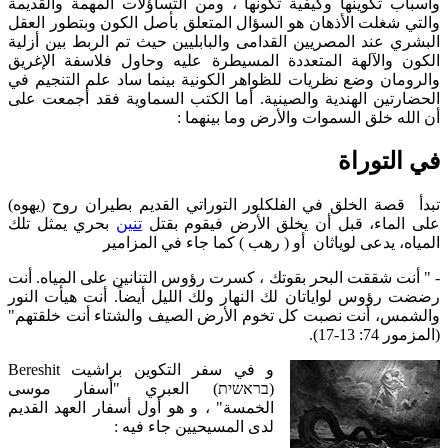
وأسباب تكوينها وكيفية تكونها ، ومن التساؤلات المهمة والقديمة
والتي شغلت الأذهان هو السؤال المتعلق بأصل الكون وبتطور العقل
البشري عند المصريين القدامى والبابليين حيث تم الربط بين أزلية
الكون والآلهة المتعددة المسيطرة عليه وحاول فلاسفة الإغريق
والرومان وضع نظريات للظواهر الكونية بينما ساد علم التنجيم في
الحضارتين الهندية والصينية. أما الكتب السماوية فقد أجمعت على
أن الله خلق السموات والأرض وما بينهما :
في التوراة
تبدأ قصة الخلق في الفلكلور التوراتي القديم بطيران روح (يهوه)
على الماء، قبل أن يخلق الأرض فيقوم بقتل
تنين
بحري يمثل تلك
المياه، يدعى لوياثان أو ( رهب ) كما جاء في المزامير
- " أنت شققت البحر بقوتك ، كسرت رؤوس التنانين على المياه. أنت
رضضت رؤوس لواياتان لك النهار ولك الليل أيضاً. أنت هيأت النور
والشمس، أنت نصبت كل تخوم الأرض الصيف والشتاء أنت خلقتهم"
(المزمور 74: 13-17).
و في سفر التكوين براشيت Bereshit
(בראשית) العبري "أسفار موسى
الخمسة" ، و هو أول أسفار العهد القديم
لدى المسيحيين جاء فيه :