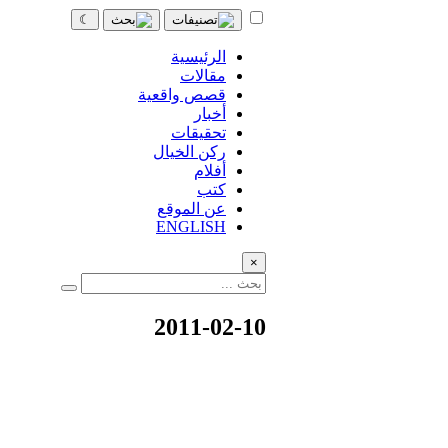
☾
الرئيسية
مقالات
قصص واقعية
أخبار
تحقيقات
ركن الخيال
أفلام
كتب
عن الموقع
ENGLISH
×
2011-02-10