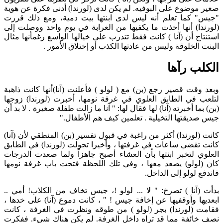
صغير موضوع على البوفيه. لم يكن لدى (لورندا) أدنى فكرة عن هوية
"جيس" كما تعلم أنه ليس لدى ابنتها بيت دمية، ومع ذلك قررت
(لورندا) أنها أخذت ما يكفيها من الغرابة في يوم واحد ووصلت إلى
استنتاج أن (آنا ) كانت فقط تتدرب على خيالها الواسع رغمأنها مثال
البنت الخلوقة وليس من عادتها الكذب أو إختلاق الأمور .
الكلب رآها
وبعد وقت قصير رجع (بن) مع ( لولو ) فأعلنت (آنا)أنها كانت ذاهبة
لتلعب في الطابق العلوي في غرفة نومها، أخبرت (لورندا) زوجها
(بن) بما أخبرته (آنا) لها فقال لها: " آنا ما زالت طفلة صغيرة . لا بد أن
جيس صديقتها التخيلية . تعلمين كيف هم الأطفال."
كانت (لورندا) أكثر من راغبة في قبول تفسير (بن) المنطقي لأن (آنا)
كانت تقضي ساعات في غرفتها ، وأخيرا تجولت (لورندا) في الطابق
العلوي لتخبر ابنتها بأن العشاء أصبح جاهزاً ولما صعدت الدرجات
كان (لولو) يصعد معها ، وفي تلك اللحظة فتحت باب غرفة نومها
فاندفع لولو إلى الداخل.
بدأت (آنا ) تصرخ: " لا ... لولو !، جيس تخاف من الكلاب! أمي ..
ابعديها وأوقفيها عن إخافة جيس ! " ، كانت دموع (آنا) على خدها ،
فقامت (لورندا) بجر (لولو ) من طوقه ونظرت في الغرفة ، كانت
نصف خائفة مما قد تراه داخل الغرفة. لم يكن هناك شيء. ففكرت