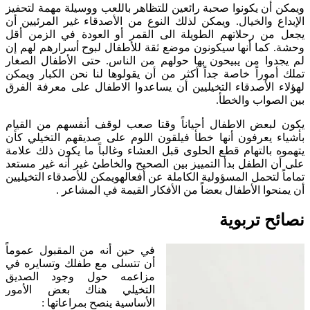
ويمكن أن يكونوا صحبة رائعين للتظاهر باللعب ووسيلة مهمة لتحفيز
الإبداع والخيال. ويمكن لذلك النوع من الأصدقاء غير المرئيين أن
يجعل من رحلاتهم الطويلة الى القمر أو العودة في الزمن أقل
وحشة. كما أنها سيكونون موضع ثقة للأطفال لبوح أسرارهم لهم إن
لم يجدوا من يبيحون بها حولهم من الناس. حتى الأطفال الصغار
تملك أموراً خاصة جداً أكثر من أن يقولوها لنا نحن الكبار ويمكن
لهؤلاء الأصدقاء التخيليين أن يساعدوا الاطفال على معرفة الفرق
بين الصواب والخطأ.
يكون لبعض الاطفال أحياناً وقتا صعب لوقف أنفسهم من القيام
بأشياء يعرفون أنها خطأ فيلقون اللوم على صديقهم التخيلي كأن
يتهموه بالتهام قطع الحلوى قبل العشاء وغالباً ما يكون ذلك علامة
على أن الطفل بدأ التمييز بين الصحيح والخاطئ غير أنه غير مستعد
تماماً لتحمل المسؤولية الكاملة عن أفعالهويمكن للأصدقاء التخيليين
أن يمنحوا الأطفال بعضاً من الأفكار القيمة في المشاعر .
نصائح تربوية
في حين أنه من المقبول عموماً
أن تتسلى مع طفلك وتسايره في
مزاعمه حول وجود الصديق
التخيلي هناك بعض الأمور
الأساسية ينصح بمراعاتها :