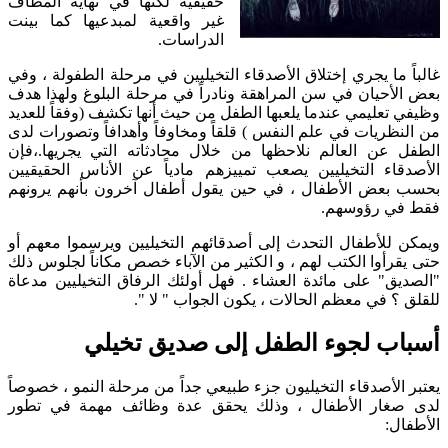
حقيقية لكنها في نهاية المطاف
غير واقعية لمبدعيها كما بينت
الدراسات.
غالباً ما يجري إختلاق الأصدقاء التخيليين في مرحلة الطفولة ، وفي
بعض الأحيان في سن المراهقة ونادراً في مرحلة البلوغ ولهذا هدف
وظيفي تعليمي عندما يلعبها الطفل من حيث أنها تكشف (وفقاً للعديد
من النظريات في علم النفس ) قلقاً ومخاوفاً وأهدافاً وتصورات لدى
الطفل عن العالم نلاحظها من خلال محادثاته التي يجريها.،فإن
الأصدقاء التخيليين يصعب تمييزهم مادياً عن الأناس الحقيقيين
بحسب بعض الأطفال ، في حين يقول أطفال آخرون بأنهم يرونهم
فقط في رؤوسهم.
ويمكن للأطفال التحدث إلى أصدقائهم التخيليين ويرسموا معهم أو
حتى يقرأوا الكتب لهم ، و الكثير من الآباء خصص مكاناً لجلوس ذلك
"الصديق" على مائدة العشاء . فهل أولئك الرفاق التخيليين مدعاة
للقلق ؟ في معظم الحالات ، يكون الجواب " لا ".
أسباب لجوء الطفل إلى صديق تخيلي
يعتبر الأصدقاء التخيليون جزء طبيعي جداً من مرحلة النمو ، خصوصاً
لدى صغار الأطفال ، وذلك يحقق عدة وظائف مهمة في تطور
الأطفال: