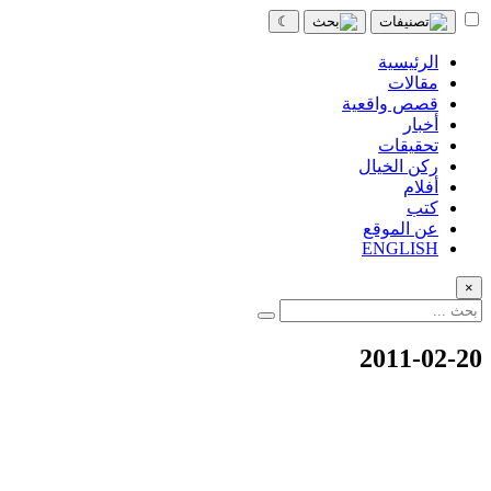
☾
الرئيسية
مقالات
قصص واقعية
أخبار
تحقيقات
ركن الخيال
أفلام
كتب
عن الموقع
ENGLISH
×
2011-02-20