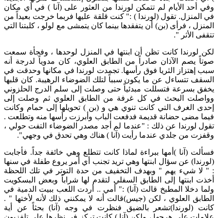
وفي أحد الأيام لم تتمكن لورندا من العثور على (آنا ) في أي مكان
في المنزل. تقول (لورندا ) :" كنت قلقة عليها فربما خرجت بعيداً من
المنزل ، فرأى (بن) أن يتفقدها بينما كان يتمشى مع لولو ، كلبتنا التي
تتقفى الأثر ".
لكن لورندا كانت تظن أن ابنتها في المنزل لوحدها ، وفجأة سمعت
صوتاً يصم الآذان صادراً من الطابق العلوي، كان مدوياً لدرجة أنه
سبب إهتزاز الثريا فوق رأسها. تجمدت لورندا في مكانها وحدقت في
السقف تتساءل عن ما يكون سبباً لتلك الضوضاء الرهيبة. كان قلبها
يخفق بسرعة فتسللت مبدئياً حتى وصلت إلى سلم الدرج الحلزوني
وواصلت البحث في كل غرفة من الطابق العلوي ثم وصلت إلى
إحدى الغرف التي كانت تنوي هي و (بن ) تحويلها إلى حمام وكانت
فيما مضى حضانة قديمة فدفعت الباب وأبرزت رأسها منه وتطلعت .
تقول لورندا عن ذلك : "عندما لم أجد مصدر الضوضاء التفت حولي ،
وقفزت من جلدي عندما رأيت (آنا ) هناك وهي تحدق في وجهي".
فسألت (آنا )أمها ببراءة لماذا كانت تتطلع وهي خائفة جداً. فأجابت
(لورندا) عن سؤال ابنتها وهي تريد تجنب أي أمر يروع طفلة في سنها
: " لا شيء يهم " وبهدف التخفيف من حدة التوتر في تلك اللحظة
أخذت ابنتها إلى الطابق السفلي لتقدم لها شراباً وبعض البسكويت
ولما دخلا المطبخ قالت (آنا) :" أمي .. أردت اللعب ببيت الدمية في
الطابق العلوي ، لكن (جيس)قالت أنه لا يمكنني ذلك لأنه لأختها " .
كانت (لورندا)تشعر بالضيق فنظرت في وجه (آنا) بحثاً عن أية
علامات على هرجها ، ولكن (آنا ) كانت تركز في نظرها على تلفزيون