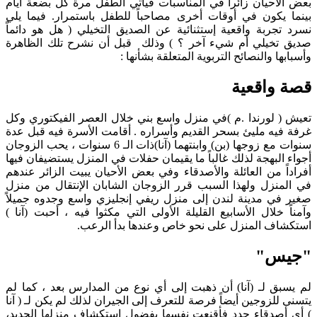
بعض الأحيان زائراً في المناسبات فيأتي الطفل مرة كل بضعة أيام
بينما يكون في أوقات أخرى مصاحباً للطفل باستمرار. فيما يلي
نسرد تجربة واقعية إستثنائية عن الصديق التخيلي ( هل هو دائماً
صديق تخيلي أم شيء آخر ؟ ) وذلك قبل أن نشرح تلك الظاهرة
وأسبابها والنصائح التربوية المتعلقة بشأنها :
قصة واقعية
تعيش ( لورندا .م )في منزل واسع بني خلال العصر الفيكتوري وكل
غرفة فيه مليئ بسحر القديم وأسراره . أقامت الأسرة فيه قبل عدة
سنوات مع زوجها (بن) وابنتهما (آنا)ذات الـ 6 سنوات ، يحب الزوجان
أجواء البهجة لذلك غالباً ما يقيمان حفلات في المنزل يستضيفان فيها
أفراداً من العائلة والأصدقاء وفي بعض الأحيان يبيت الزائر عندهم
في المنزل ولهذا السبب قرر الزوجان الشابان الإنتقال من منزل
صغير في مدينة لندن إلى منزل ريفي إنجليزي واسع وجدوه جميلاً
وآمناً خلال الأسابيع القليلة الأولى التي مكثوا فيه ، أحبت (آنا )
استكشاف المنزل على نحو خاص وعندها بدأ الرعب.
"جيس"
لم يسبق لـ (آنا) أن ذهبت إلى أي نوع من المدارس بعد ، كما لم
يتسنى للزوجين أيضاً فرصة للتعرف إلى الجيران لذلك لم يكن لـ ( آنا
) أي أصدقاء جدد فأقنعت نفسها بفضول إستكشاف منزلها الجديد،