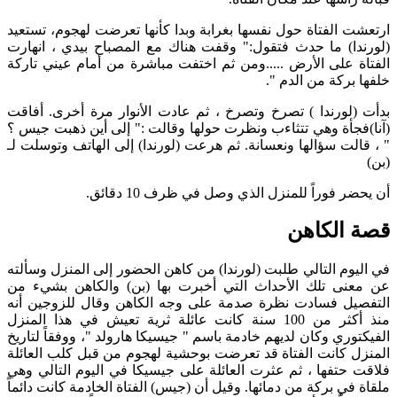
ارتعشت الفتاة حول نفسها بغرابة وبدا كأنها تعرضت لهجوم، تستعيد
(لورندا) ما حدث فتقول:" وقفت هناك مع المصباح بيدي ، انهارت
الفتاة على الأرض .....ومن ثم اختفت مباشرة من أمام عيني تاركة
خلفها بركة من الدم ".
بدأت (لورندا ) تصرخ وتصرخ ، ثم عادت الأنوار مرة أخرى. أفاقت
(آنا)فجأة وهي تتثاءب ونظرت حولها وقالت :" إلى أين ذهبت جيس ؟
" ، قالت سؤالها ونعسانة. ثم هرعت (لورندا) إلى الهاتف وتوسلت لـ
(بن)
أن يحضر فوراً للمنزل الذي وصل في ظرف 10 دقائق.
قصة الكاهن
في اليوم التالي طلبت (لورندا) من كاهن الحضور إلى المنزل وسألته
عن معنى تلك الأحداث التي أخبرت بها (بن) والكاهن بشيء من
التفصيل فسادت نظرة صدمة على وجه الكاهن وقال للزوجين أنه
منذ أكثر من 100 سنة كانت عائلة ثرية تعيش في هذا المنزل
الفيكتوري وكان لديهم خادمة باسم " جيسيكا هارولد "، ووفقاً لتاريخ
المنزل كانت الفتاة قد تعرضت بوحشية لهجوم من قبل كلب العائلة
فلاقت حتفها ، ثم عثرت العائلة على جيسيكا في اليوم التالي وهي
ملقاة في بركة من دمائها. وقيل أن (جيس) الفتاة الخادمة كانت دائماً