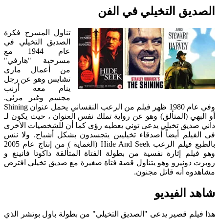
الصديق التخيلي في الفن
تناول المسرح فكرة
الصديق التخيلي في
عام 1944 مع
مسرحية "هارفي"
من أعمال ماري
تشايس وهو عن رجل
ينام معه أرنب
مجسم وغير مرئي.
وفي عام 1980 ظهر فيلم من الرعب النفساني يحمل عنوان Shining
أو البهي (المتألق) وهو عن رواية تملك نفس العنوان ، حيث يكون لـ
داني صديق تخيلي يدعى توني يعطيه رؤى كما أن للشخصيات الأخرى
في الفيلم أيضاً أصدقاء تخيليين يتجسدون بشكل أشباح. ولا ننس
بالطبع فيلم الرعب Hide And Seek (الغماية ) من إنتاج عام 2005
وهو فيلم إثارة نفسية من بطولة الفتاة المتألقة داكوتا فانينغ و
روبرت دونيرو وهو يتناول قصة فتاة صغيرة مع صديق تخيلي افترض
مشاهدوه أنه قاتل مجنون.
شاهد الفيديو
هذا فيلم قصير يدعى "الصديق التخيلي" من بطولة باول بوتشر الذي