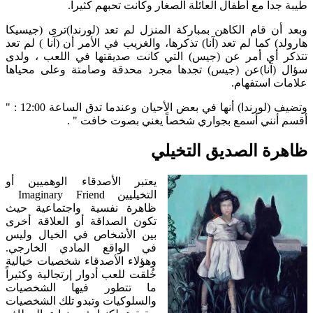
طيبة جداً مع أطفال العائلة الصغار وكانت تحبهم كثيراً.
وبعد أن قام الكاهن بمباركة المنزل لم تعد (لورندا)ترى (جيسيكا
هارولد) كما لم تعد (آنا) تذكرها، والغريب في الأمر أن (آنا ) لم تعد
تتذكر أي أمر عن (جيس) التي كانت صديقتها في اللعب ، ولدى
سؤال (آنا)عن (جيس) تجدها مجرد محدقة وصامتة وعلى محياها
علامات استفهام.
وتضيف (لورندا) أنها في بعض الأحيان وعندما تدق الساعة 12:00 : "
أقسم أنني أسمع بجواري شخصاً يغني بصوت خافت " .
ظاهرة الصديق التخيلي
يعتبر الأصدقاء الوهميين أو
التخيليين Imaginary Friend
ظاهرة نفسية واجتماعية حيث
تكون الصداقة أو العلاقة أخرى
بين الأشخاص في الخيال وليس
في الواقع المادي الخارجي.
وهؤلاء الأصدقاء شخصيات خيالية
خُلقت للعب أدوار إرتجالية وكثيراً
ما تتطور فيها الشخصيات
والسلوكيات وتبدو تلك الشخصيات