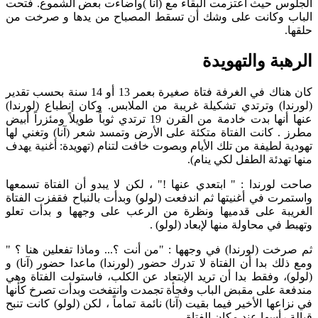
الجلوس حيث اعتزمت البقاء مع (آنا )وأضاءت بعض الشموع. فتحت
الباب وكانت على وشك أن تسقط المصباح من يدها و صرخت من
حلقها.
الرهبة والتهويدة
كان هناك في الغرفة فتاة صغيرة بعمر 13 أو 14 سنة بحسب تقدير
(لورندا) وترتدي تشكيلة غريبة من الملابس. وكان إنطباع (لورندا)
عنها أنها بدت خادمة من القرن 19 ترتدي ثوباً طويلاً ومئزراً أبيض
مطرز . كانت الفتاة متكئة على الأرض وتمسد شعر (آنا) وتغني لها
تهودية لطيفة من تلك الأيام وبصوت خافت لتنام (تهويدة: أغنية يهدف
منها تهدئة الطفل لكي ينام).
صاحت لورندا : " ابتعدي عنها !" ، لكن لا يبدو أن الفتاة تسمعها
واستمرت في أغنيتها ثم اندفعت (لولو) وبدأت بالنباح فقفزت الفتاة
الغريبة على قدميها ونظرة من الرعب على وجهها و بدأت تعلو
وتهبط في محاولة منها لإبعاد (لولو) .
ثم صرخت (لورندا) في وجهها : "من أنت ؟... وماذا تفعلين هنا ؟ "
ومع ذلك بدا أن الفتاة لا تدرك حضور (لورندا) ماعدا حضور (آنا) و
(لولو)، وفقط بدا أن تريد الإبتعاد عن الكلب، فاستولت الفتاة وهي
مندفعة على مقبض الباب وفجأة تجمدت وانتفخت وبدأت تصرخ كأنها
في نزاعها الأخير فيما بقيت (آنا) نائمة تماماً ، لكن (لولو) كانت تنبح
قبالة رأسها عند مكان الفتاة.