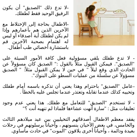
-
لا تدع ذلك "الصديق" أن يكون
الرفيق الوحيد فقط لطفلك.
-
الاطفال بحاجة إلى الإختلاط مع
الآخرين الذين هم بأعمارهم وإذا
لم يكن لطفلك أية أصدقاء أو ليس
له اهتمام بصحبة الآخرين قم
باستشارة أخصائي طب أطفال.
-
لا تدع طفلك يلقي مسؤولية فعل كافة الأمور السيئة على
"الصديق". فيمكن القبول مثلاً بالقول :" الصديق كان مسؤولاً عن
الحادث الذي وقع ليلاً " في حين لا يمكن القبول مثلاً: " الصديق
مسؤولاً عن سلسلة من عمليات السطو على البنوك".
-
عامل "الصديق" باحترام وهذا يعني أن تذكره باسمه أمام طفلك
وتحييه كذلك عندما تقابله وتعتذر عندما تجلس عليه بالخطأ .
-
لا تستخدم "الصديق" للتعامل مع طفلك. هذا يعني عدم وجود
تعليقات مثل : "سارة أنهت عشاءها فلماذا لم تنهيه أنت ؟"
يفقد معظم الاطفال أصدقائهم التخيليين بين عيد ميلادهم الثالث
والخامس، في بعض الأحيان ينسونهم ، وأحياناً يرسلونهم في رحلات
بعيدة ودائمة ، وأحياناً أخرى يلاقون "الموت" في حادث مأساوي.