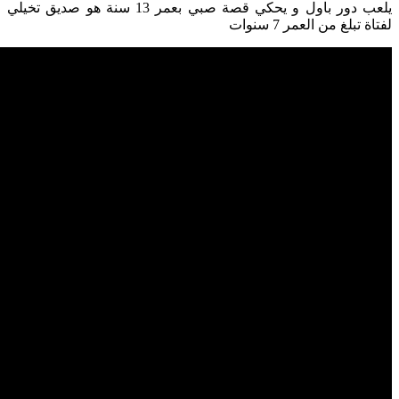
يلعب دور باول و يحكي قصة صبي بعمر 13 سنة هو صديق تخيلي
لفتاة تبلغ من العمر 7 سنوات
المصادر
Family Resource
Wikipedia
About- Network
إقرأ أيضاً ...
تولبا: كائن من نسيج عقلك... لكنه قد يسيطر عليك
القرين
تجارب واقعية : أمنيات الصغر
فيلم Shining
تصنيفات :
أسرار النفس والعقل
تصنيفات
أشباح
(193)
أماكن مسكونة
(187)
معتقدات وأساطير
(173)