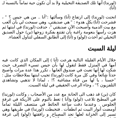
(لورندا) أنها تلك الصديقة التخيلية ولا بد أن تكون حية تماماً بالنسبة لـ
(آنا).
انحنت (لورندا) إلى ارتفاع (آنا) وسألتها :"آنا .. من هي جيس ؟ " ،
فشرحت (آنا) بكل هدوء : " هي صديقتي، وهي سمحت لي بأن ألعب
مع بيت الدمية وأصبحت الآن صديقتي "، حدقت (لورندا) في ابنتها ثم
هزت رأسها بنعومة راغبة بأن تقتنع بفكرة زوجها (بن) حول الصديق
التخيلي ثم أخذت (لولو) و (آنا) إلى الطابق السفلي لتناول العشاء.
ليلة السبت
خلال الأيام القليلة التالية هرعت (آنا ) إلى المكان الذي كانت فيه
أمها في المنزل فقط لتقول لها بأن جيس تسيء التصرف حيث
شكت لها أنها تعبث في صندوق ألعابها ، تكرر هذا عدة مرات وأصبح
حدثاً شائعاً وفي كل مرة كانت (لورندا) تجيب ابنتها بملاحظات مثل :
"حسناً ، يا لها من فتاة مشاغبة ؟! ، لماذا لا تذهبي وتشاهدي
التلفزيون ؟" ، وجاء الرعب الحقيقي في ليلة السبت.
كان (بن) قد ذهب الى الحانة مع عدد من الأصحاب ، وكانت (لورندا)
في المطبخ تلاعب (لولو) و(آنا ) تغط بالنوم على الأريكة في غرفة
الجلوس . وعندما دقت ساعة الحائط في منتصف الليلة تماماً
أومضت أنوار البيت ثم انطفأت . فتخبطت (لورندا) في طريقها وهي
تسير إلى الخزانة لعلها تجد المصباح. و رافقتها (لولو) إلى غرفة