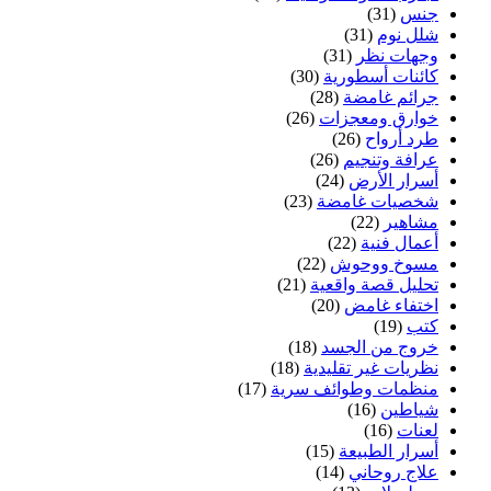
جنس
(31)
شلل نوم
(31)
وجهات نظر
(31)
كائنات أسطورية
(30)
جرائم غامضة
(28)
خوارق ومعجزات
(26)
طرد أرواح
(26)
عرافة وتنجيم
(26)
أسرار الأرض
(24)
شخصيات غامضة
(23)
مشاهير
(22)
أعمال فنية
(22)
مسوخ ووحوش
(22)
تحليل قصة واقعية
(21)
اختفاء غامض
(20)
كتب
(19)
خروج من الجسد
(18)
نظريات غير تقليدية
(18)
منظمات وطوائف سرية
(17)
شياطين
(16)
لعنات
(16)
أسرار الطبيعة
(15)
علاج روحاني
(14)