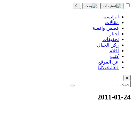
☾
الرئيسية
مقالات
قصص واقعية
أخبار
تحقيقات
ركن الخيال
أفلام
كتب
عن الموقع
ENGLISH
×
2011-01-24