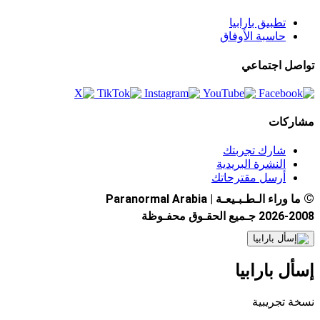
تطبيق بارابيا
حاسبة الأوفاق
تواصل اجتماعي
مشاركات
شارك تجربتك
النشرة البريدية
أرسل مقترحاتك
©
ما وراء الـطـبـيعـة | Paranormal Arabia
2026-2008 جـميع الحقـوق محفـوظة
إسأل بارابيا
نسخة تجريبية