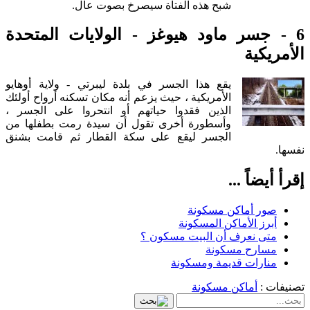
شبح هذه الفتاة سيصرخ بصوت عال.
6 - جسر ماود هيوغز - الولايات المتحدة
الأمريكية
يقع هذا الجسر في بلدة ليبرتي - ولاية أوهايو
الأمريكية ، حيث يزعم أنه مكان تسكنه أرواح أولئك
الذين فقدوا حياتهم أو انتحروا على الجسر ،
وأسطورة أخرى تقول أن سيدة رمت بطفلها من
الجسر ليقع على سكة القطار ثم قامت بشنق
نفسها.
إقرأ أيضاً ...
صور أماكن مسكونة
أبرز الأماكن المسكونة
متى نعرف أن البيت مسكون ؟
مسارح مسكونة
منارات قديمة ومسكونة
تصنيفات :
أماكن مسكونة