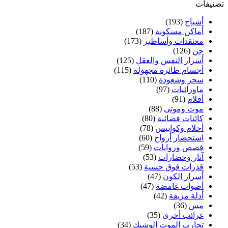
تصنيفات
أشباح
(193)
أماكن مسكونة
(187)
معتقدات وأساطير
(173)
جن
(126)
أسرار النفس والعقل
(125)
أجسام طائرة مجهولة
(115)
سحر وشعوذة
(110)
ماورائيات
(97)
أفلام
(91)
موت وموتى
(88)
كائنات فضائية
(80)
أحلام وكوابيس
(78)
استحضار أرواح
(60)
قصص وروايات
(59)
آثار وحضارات
(53)
قدرات فوق حسية
(53)
أسرار الكون
(47)
أصوات غامضة
(47)
أدلة مزيفة
(42)
مس
(36)
غرائب أخرى
(35)
تجارب الموت الوشيك
(34)