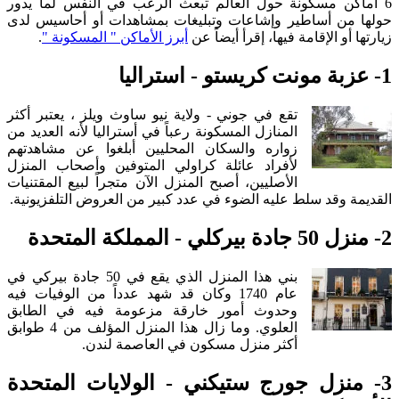
6 أماكن مسكونة حول العالم تبعث الرعب في النفس لما يدور
حولها من أساطير وإشاعات وتبليغات بمشاهدات أو أحاسيس لدى
زيارتها أو الإقامة فيها، إقرأ أيضاً عن
أبرز الأماكن " المسكونة "
.
1- عزبة مونت كريستو - استراليا
تقع في جوني - ولاية نيو ساوث ويلز ، يعتبر أكثر
المنازل المسكونة رعباً في أستراليا لأنه العديد من
زواره والسكان المحليين أبلغوا عن مشاهدتهم
لأفراد عائلة كراولي المتوفين وأصحاب المنزل
الأصليين، أصبح المنزل الآن متجراً لبيع المقتنيات
القديمة وقد سلط عليه الضوء في عدد كبير من العروض التلفزيونية.
2- منزل 50 جادة بيركلي - المملكة المتحدة
بني هذا المنزل الذي يقع في 50 جادة بيركي في
عام 1740 وكان قد شهد عدداً من الوفيات فيه
وحدوث أمور خارقة مزعومة فيه في الطابق
العلوي. وما زال هذا المنزل المؤلف من 4 طوابق
أكثر منزل مسكون في العاصمة لندن.
3- منزل جورج ستيكني - الولايات المتحدة