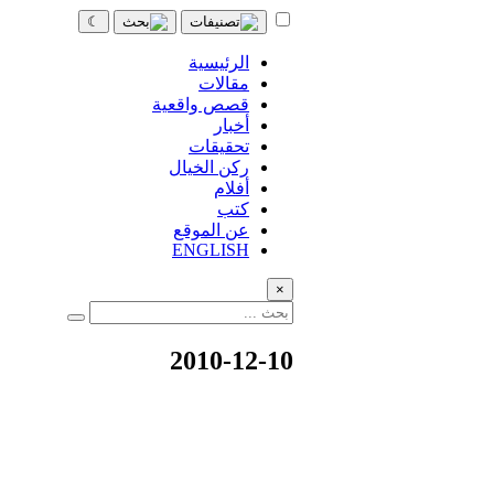
☾
الرئيسية
مقالات
قصص واقعية
أخبار
تحقيقات
ركن الخيال
أفلام
كتب
عن الموقع
ENGLISH
×
2010-12-10