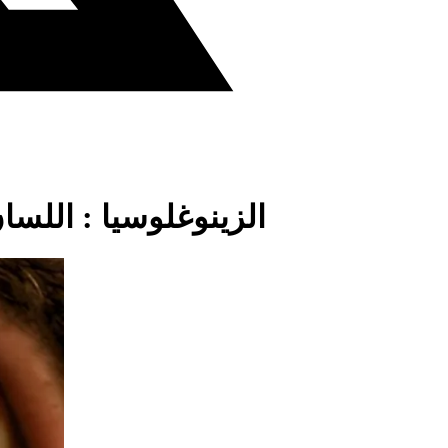
الزينوغلوسيا : اللسا