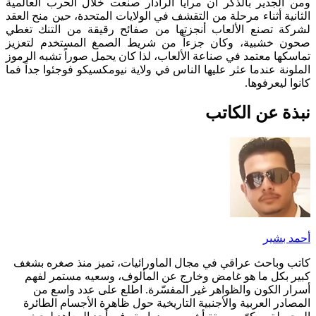
ومن الجدير بالذكر أن مرايا الرادار صنعت خلال الحرب العالمية
الثانية أثناء مرحلة من التقشف في الولايات المتحدة، حين منح العقد
لشركة تصنع الألعاب أنجزتها من صفائح رقيقة من التنك تغطي
صحون خشبية، وكان جزءاً من شريط الصمغ المستخدم لتعزيز
تماسكها معتمد في صناعة الألعاب، لذا كان يحمل صوراً تشبه الرموز
الملونة عندما عثر عليها الناس في ولاية نيومكسيكو فوجئوا جداً فما
كانوا ليعرفوها.
نبذة عن الكاتب
أحمد بشير
كاتب وباحث عراقي في مجال الماورائيات، تميز منذ صغره بشغف
كبير بكل ما هو غامض وخارج عن المألوف، وسعيه مستمر لفهم
أسرار الكون والظواهر غير المفسّرة. اطلع على عدد واسع من
المصادر العربية والأجنبية التاريخية حول ظاهرة الأجسام الطائرة