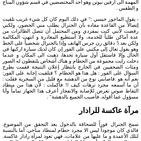
المهمة الى أرفين نيوتن وهو أحد المختصصين في قسم شؤون المناخ
و الطقس .
-
يقول الماجور جيسي :" في ذلك اليوم كان كل شيء غريب تلقيت
إتصالاً من القاعدة مفاده بأن الجنرال يطلب مني الحضور، ولكني
رفضت لأنني كنت بمفردي ومن المحتمل أن تتصل الطائرات من
عدة أماكن طلباً للخدمة، ولا أستطيع المغادرة و انتهت المكالمة
ولكن بعد 5 دقائق رن جرس الهاتف وإذا بالجنرال شخصياً على الخط
وهو يقول تعال إلى مكتبي على الفور إن كان لديك سيارة اركبها في
الحال وإلا فاستقل أول سيارة تجدها، ذهبت الى المكان و عندما
دخلت رايت مجموعة من الحطام و هناك أشخاص يلتقطون له الصور
ومئات الصحفيين في الخارج بانتظار إعلان النتيجة فقمت بطرح
السؤال على الفور : هل هذا هو الحطام ؟ فتلقيت إجابة على الفور:
نعم أنه هو .فاصابني نوع من الدهشة مع قليل من السخرية فقلت :
أن ما أسمعه مجرد ترهات كيف !! فأكملت : لأن هذا من منطاد
التقاط صوتي تعرض للإصابة والانفجار أعرف هذا الجهاز تماماً وأنا
مسؤول عما أقوله. فأصيب الجميع بالدهشة" .
مرآة عاكسة للرادار
سمح الجنرال فوراً للصحافة بالدخول بعد التحقق من الموضوع.
فالذي كان موجوداً ليس الا مجرد حطام لمنطاد مناخي. أما بالنسبة
لتلك الأعمدة و ما عليها من علامات، فهي تعود لمرآة رادار عاكسة.