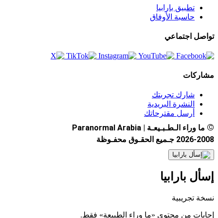
تطبيق بارابيا
حاسبة الأوفاق
تواصل اجتماعي
مشاركات
شارك تجربتك
النشرة البريدية
أرسل مقترحاتك
©
ما وراء الـطـبـيعـة | Paranormal Arabia
2026-2008 جـميع الحقـوق محفـوظة
إسأل بارابيا
نسخة تجريبية
إجابات من محتوى «ما وراء الطبيعة» فقط.