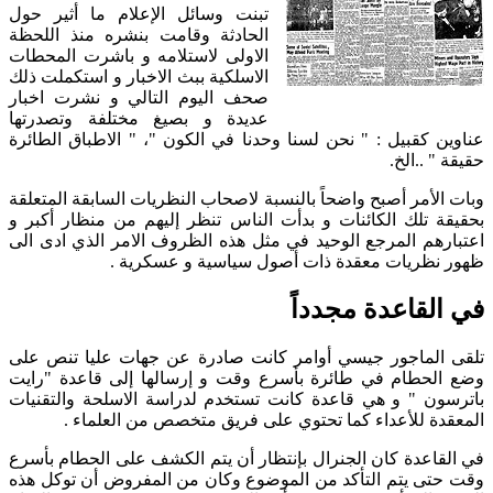
تبنت وسائل الإعلام ما أثير حول
الحادثة وقامت بنشره منذ اللحظة
الاولى لاستلامه و باشرت المحطات
الاسلكية ببث الاخبار و استكملت ذلك
صحف اليوم التالي و نشرت اخبار
عديدة و بصيغ مختلفة وتصدرتها
عناوين كقبيل : " نحن لسنا وحدنا في الكون "، " الاطباق الطائرة
حقيقة " ..الخ.
وبات الأمر أصبح واضحاً بالنسبة لاصحاب النظريات السابقة المتعلقة
بحقيقة تلك الكائنات و بدأت الناس تنظر إليهم من منظار أكبر و
اعتبارهم المرجع الوحيد في مثل هذه الظروف الامر الذي ادى الى
ظهور نظريات معقدة ذات أصول سياسية و عسكرية .
في القاعدة مجدداً
تلقى الماجور جيسي أوامر كانت صادرة عن جهات عليا تنص على
وضع الحطام في طائرة بأسرع وقت و إرسالها إلى قاعدة "رايت
باترسون " و هي قاعدة كانت تستخدم لدراسة الاسلحة والتقنيات
المعقدة للأعداء كما تحتوي على فريق متخصص من العلماء .
في القاعدة كان الجنرال بإنتظار أن يتم الكشف على الحطام بأسرع
وقت حتى يتم التأكد من الموضوع وكان من المفروض أن توكل هذه