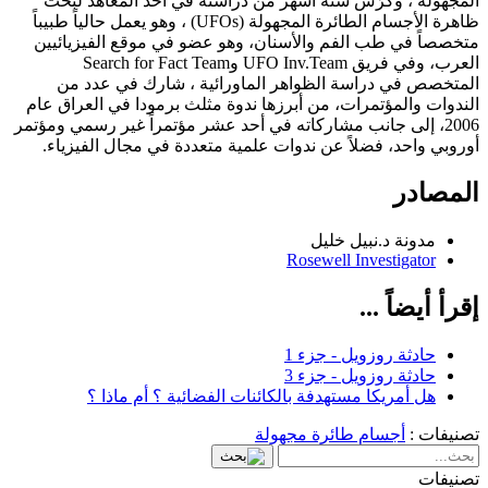
المجهولة ، وكرّس ستة أشهر من دراسته في أحد المعاهد لبحث
ظاهرة الأجسام الطائرة المجهولة (UFOs) ، وهو يعمل حالياً طبيباً
متخصصاً في طب الفم والأسنان، وهو عضو في موقع الفيزيائيين
العرب، وفي فريق UFO Inv.Team وSearch for Fact Team
المتخصص في دراسة الظواهر الماورائية ، شارك في عدد من
الندوات والمؤتمرات، من أبرزها ندوة مثلث برمودا في العراق عام
2006، إلى جانب مشاركاته في أحد عشر مؤتمراً غير رسمي ومؤتمر
أوروبي واحد، فضلاً عن ندوات علمية متعددة في مجال الفيزياء.
المصادر
مدونة د.نبيل خليل
Rosewell Investigator
إقرأ أيضاً ...
حادثة روزويل - جزء 1
حادثة روزويل - جزء 3
هل أمريكا مستهدفة بالكائنات الفضائية ؟ أم ماذا ؟
تصنيفات :
أجسام طائرة مجهولة
تصنيفات