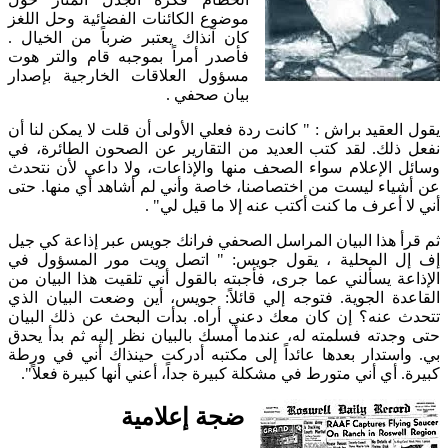
موضوع الكائنات الفضائية وحل اللغز
كان آنذاك يعتبر ضرباً من الخيال .
فأصدر أمراً بموجبه قام والتر هوت
مسؤول العلاقات الخارجية بإصدار
بيان صحفي .
يقول العقيد براش : " كانت ردة فعلي الأولى أن قلت لا يمكن لنا أن
نفعل ذلك. لقد كتب العديد من التقارير عن الصحون الطائرة، في
وسائل الإعلام سواء الصحف منها والإذاعات، ولا داعي لأن نتحدث
عن أشياء ليست من اختصاصنا، خاصة وأني لم أشاهد أي منها. حتى
أني لا أعرف ما كنت أكتب عنه إلا ما قيل لي" .
ثم قرأ هذا البيان المراسل الصحفي فرانك جويس عبر إذاعة كي جيل
إف إل المحلية ، يقول جويس: " اتصل ويت مور المسؤول في
الإذاعة يسألني عما جرى، فأجبته بالقول أني تلقيت هذا البيان من
القاعدة الجوية. فتوجه إلي قائلاً: جويس، أين وضعت البيان الذي
تتحدث عنه؟ إن كان معك دعني أراه. بدأت البحث عن ذلك البيان
حتى وجدته فسلمته له، عندما أمسك بالبيان نظر إليه ثم بدأ يحدق
بي. واستدار بعدها عائداً إلى مكتبه أدركت حينذاك أني في ورطة
كبيرة. أي أني متورط في مشكلة كبيرة جداً، أعني أنها كبيرة فعلاً".
ضجة إعلامية