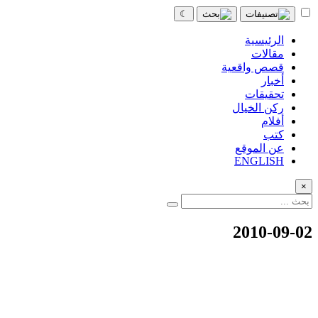
☾
الرئيسية
مقالات
قصص واقعية
أخبار
تحقيقات
ركن الخيال
أفلام
كتب
عن الموقع
ENGLISH
×
2010-09-02