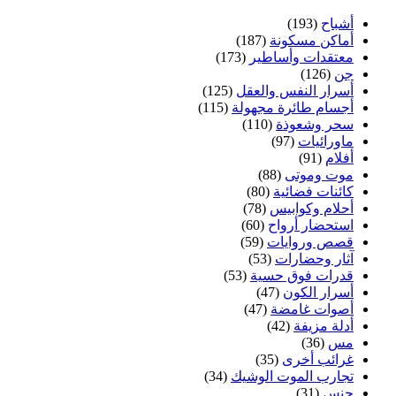
أشباح
(193)
أماكن مسكونة
(187)
معتقدات وأساطير
(173)
جن
(126)
أسرار النفس والعقل
(125)
أجسام طائرة مجهولة
(115)
سحر وشعوذة
(110)
ماورائيات
(97)
أفلام
(91)
موت وموتى
(88)
كائنات فضائية
(80)
أحلام وكوابيس
(78)
استحضار أرواح
(60)
قصص وروايات
(59)
آثار وحضارات
(53)
قدرات فوق حسية
(53)
أسرار الكون
(47)
أصوات غامضة
(47)
أدلة مزيفة
(42)
مس
(36)
غرائب أخرى
(35)
تجارب الموت الوشيك
(34)
جنس
(31)