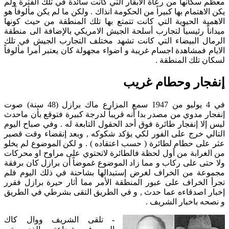
معظم سكانها من رعاة الأبقار التي كانت سائدة في تلك الفترة ولم
يكن الاهتمام بها كبيراً من الحكومة انذاك . ولكن ما لم يكن مألوفاً هو
الاهمية الحيوية التي كانت تتمتع بها تلك المنطقة من حيث كونها
ميداناً رئيسياً لتجارب أسلحة الجيش الامريكي بالإضافة الى منطقة
الرمال البيضاء التي كانت تشهد مختلف التجارب الجيش في تلك
الايام فمشاهدة اجسام غريبة و اضواء مجهولة كان يعتبر أمرا مألوفاً
لسكان تلك المنطقة .
إنفجار وحطام غريب
في 4 يوليو من 1947 سمع المزارع ماك برازل (48 سنة) صوت
إنفجار مدوي من مصدر بدا أنه قريباً لدرجة كبيرة فتوقع بأن ماحدث
ليس إلا إنفجار طائرة فوق أحد الحقول التابعة له . وفي صباح اليوم
التالي خرج على الفور لكي يؤكد شكوكه , وبعد إنقضاء وقت قصير
عثر على حطام لطائرة ( حسب اعتقاده ) . و لكن الموضوع لم يخلو
من الغرابة من أول لحظة فالطائرة لاتحتوي على مراوح او محركات
ولا حتى على ركاب و مما زاد الموضوع غموضاً أن برازل كان برفقة
مجموعة من الخراف لغرض إستبدالها بشاحنة في ذلك اليوم فلم
تجرأ الخراف على عبور المنطقة الأمر مما أثار حيرة برازل فقرر
إخبار اصدقاءه عما حدث , و في الطريق التقى بشرطي في الطريق
و نصحه باخبار الشريف .
-
تلقى الشريف ووال كاك