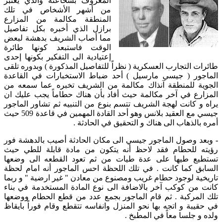
المعروف بشحاعته والذي يعتبر
من أشهر الأشخاص في تلك
المنطقة مكالمة من المزارع
برازل الذي أخبره بكل تفاصيل
مما أصاب الشريف بدهشة لبعض
الوقت فاستبعد كونها طائرة
إعتيادية الى التفكير بكونها إحدى
طائرات التجارب العسكرية ( نظراً للتفاصيل المذكورة ) وبدوره تلقى
الماجور ( جيسي مارسيل ) أحد ضباط الاستخبارات في القاعدة
الجوية للمنطقة آنذاك مكالمة من الشريف تخبره عما سمعه من
المزارع في آخر مكالمة حيث أفاد بأن هناك حطاماً يجب عليك ان
يراه و كانت لهجة الشريف تتسم بنوع من التنبيه ثم تشاور الماجور
جيسي مع العقيد بلانس وهو أحد القادة المهمين في قاعدة 509 حيث
أمره بالذهاب الى هناك و التحقيق في الحادثة .
-
وبعد وصول الماجور جيسي الى مكان الحادثة أصيب بالدهشة فور
رؤيته للحطام فقد لاحظ أنه يتكون من مادة قابلة للطي حيث
تستطيع طيها على عدة طيات من ثم تعود القطعه الى وضعها
السابق كما كانت . في تلك اللحظة احس الماجور أنه امام لحظة
تاريخية لوجود حطام غريب ومصنوع من معادن " غير ارضية " و ربما
كانت من كوكب آخر بالاضافة الى نوع المادة المستخدمة في بناء
تلك المركبة . ثم قام الماجور بجمع عدد من قطع الحطام ووضعها
في حقيبة و اتجه بها نحو المنزل وانفاسه تتقطع وقام فوراً بايقاظ
ولده و جلسا معاً في المطبخ .