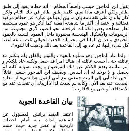
يقول ابن الماجور جيسي واصفاً الحطام :" أنه حطام يعود إلى طبق
طائر ولكن أعرف ماذا تعني كلمة طبق طائر في تلك الايام ولكن
كان والدي على ثقة تامة بأن ما بين أيدينا هو عبارة عن حطام مركبة
فضائية و أعتقد أن أكثر ما شاهدته أهمية كما أذكر هو عمود مستقيم
تعلو سطحه بعض الكتابات فرفعته نحو الضوء لأرى مجموعة من
الرسومات والأشكال الهندسية محفورة داخل العمود الشبيه بالعمود
الحديدي وبعد أن تأملنا في محتويات الجعبة لحوالي ثلث ساعة أعدنا
كل شيء إليها، ثم عاد بها إلى القاعدة بعد ذلك وذهبت أنا للنوم".
- ولما عاد الماجور وهو مملوء بالخوف والتوتر والقلق ولم يتكلم مع
عائلته حتى أحست عائلته ان هناك امرا قد حصل ولكنه عاد للكلام و
أمر عائلته بعدم الكلام عن ذلك الموضوع و يجب نسيانه كأنه لم
يحصل و لا يوجد له أي أساس، ويضيف ابن الماجور جيسي قائلاً:
"حين عاد أبي إلى البيت جمعني مع أمي ليقول هذا شيء لن نعاود
الحديث عنه بعد الآن، وكأنه لم يحدث لذا لا أريدك أن تتحدث عنه مع
الأصدقاء، أو حتى مع الأقارب."
بيان القاعدة الجوية
اعتقد العقيد برانش المسؤول عن
القاعدة آنذاك بانه أمام لحظات
تاريخية أو عصر جديد حيث حسم
الحطام فكرة الجدل المثار حول