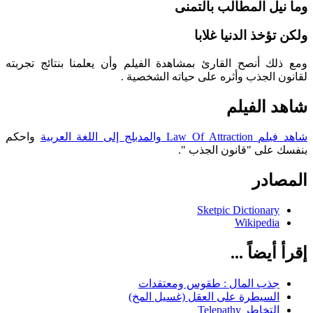
وما نيل المطالب بالتمنى
ولكن تؤخذ الدنيا غلابا
ومع ذلك أنصح القارئ بمشاهدة الفيلم وأن يعلمنا بنتائج تجربته
لقانون الجذب وأثره على حياته الشخصية .
شاهد الفيلم
شاهد فيلم Law Of Attraction والمدبلج إلى اللغة العربية
واحكم
بنفسك على "قانون الجذب ".
المصادر
Sketpic Dictionary
Wikipedia
إقرأ أيضاً ...
جذب المال : طقوس ومعتقدات
السيطرة على العقل (غسيل المخ)
التخاطر Telepathy