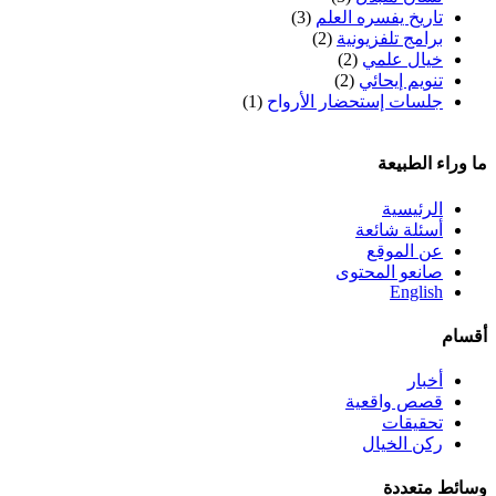
تاريخ يفسره العلم
(3)
برامج تلفزيونية
(2)
خيال علمي
(2)
تنويم إيحائي
(2)
جلسات إستحضار الأرواح
(1)
ما وراء الطبيعة
الرئيسية
أسئلة شائعة
عن الموقع
صانعو المحتوى
English
أقسام
أخبار
قصص واقعية
تحقيقات
ركن الخيال
وسائط متعددة