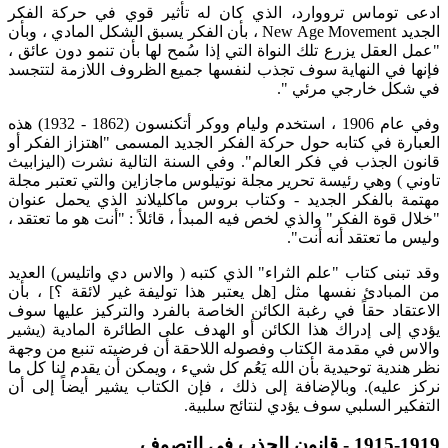
ادعى توماس ترووارد، الذي كان له تأثير قوي في حركة الفكر
الجديد New Age Movement ، بأن الفكر يسبق الشكل المادي ، وبأن
"عمل العقل يزرع تلك النواة التي إذا سُمح لها بأن تنمو دون عائق ،
فإنها في النهاية سوف تجذب لنفسها جميع الظروف اللازمة لتتجسد
في شكل خارجي مرئي ".
وفي عام 1906 ، استخدم وليام ووكر أتكنسون (1862 - 1932) هذه
العبارة في كتابه حول حركة الفكر الجديد المسمى "اهتزاز الفكر أو
قانون الجذب في فكر العالم". وفي السنة التالية نشرت (اليزابيث
تاوني ) وهي رئيسة تحرير مجلة نوتيلوس ماجازاين والتي تعتبر مجلة
مهتمة بالفكر الجديد - وكتاب بروس ماكليلاند الذي يحمل عنوان
"خلال قوة الفكر" والذي لخص فيه المبدأ ، قائلاً : "أنت هو ما تعتقد ،
وليس ما تعتقد أنه أنت".
وقد تبنى كتاب "علم الثراء" الذي كتبه ( والاس دي واتليس) العديد
من المبادئ نفسها مثل [هل يعتبر هذا توليفة غير لائقة ؟] ، بأن
الاعتقاد حقاً في رغبة الكائن الخاصة بالفرد والتركيز عليها سوف
يؤدي إلى إدراك هذا الكائن أو الهدف على الطائرة المادية (يشير
والاس في مقدمة الكتاب وفصوله اللاحقة أن فرضيته تنبع من وجهة
نظر هندية توحيدية بأن الله يَعُم كل شيء ، ويمكن أن يقدم لنا كل ما
نركز عليه). وبالإضافة إلى ذلك ، فإن الكتاب يشير أيضاً إلى أن
التفكير السلبي سوف يؤدي لنتائج سلبية.
1915-1919 - قانون الجذب في التصوف