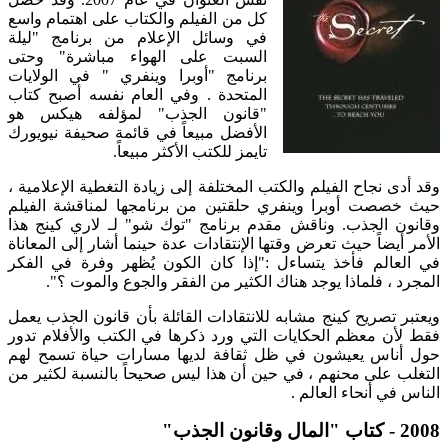
كل من الفيلم والكتاب على اهتمام واسع
في وسائل الإعلام من برنامج "ليلة
السبت على الهواء مباشرة" وحتى
برنامج "أوبرا وينفري " في الولايات
المتحدة . وفي العام نفسه أصبح كتاب
"قانون الجذب" لمؤلفه هيكس هو
الأفضل مبيعاً في قائمة صحيفة نيويورك
تايمز للكتب الأكثر مبيعاً.
وقد أدى نجاح الفيلم والكتب المختلفة إلى زيادة التغطية الإعلامية ،
حيث خصصت أوبرا وينفري حلقتين من برنامجها لمناقشة الفيلم
وقانون الجذب. وناقش مقدم برنامج "توك شو" لـ لاري كينج هذا
الأمر أيضاً حيث تعرض وقتها الإنتقادات عدة حينما أشار إلى المعاناة
في العالم فأخذ يتساءل :"إذا كان الكون يُظهر وفرة في الفكر
المجرد ، فلماذا يوجد هناك الكثير من الفقر والجوع والموت ؟".
ويعتبر تصريح كينج مشابه للانتقادات القائلة بأن قانون الجذب يعمل
فقط لأن معظم الحكايات التي ورد ذكرها في الكتب والأفلام تدور
حول أناس يعيشون في ظل ثقافة لديها مسارات حياة تسمح لهم
التغلب على محنهم ، في حين أن هذا ليس صحيحاً بالنسبة لكثير من
الناس في أنحاء العالم .
2008 - كتاب "المال وقانون الجذب"