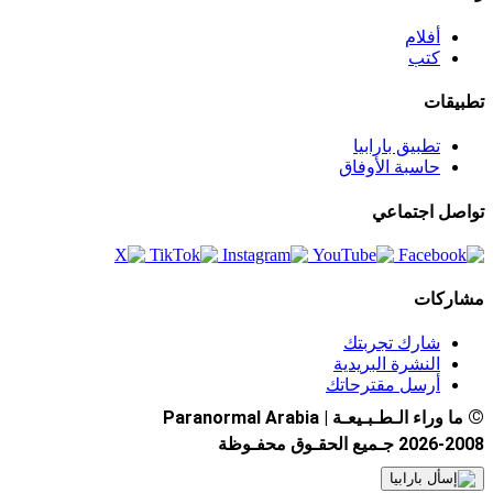
أفلام
كتب
تطبيقات
تطبيق بارابيا
حاسبة الأوفاق
تواصل اجتماعي
مشاركات
شارك تجربتك
النشرة البريدية
أرسل مقترحاتك
©
ما وراء الـطـبـيعـة | Paranormal Arabia
2026-2008 جـميع الحقـوق محفـوظة