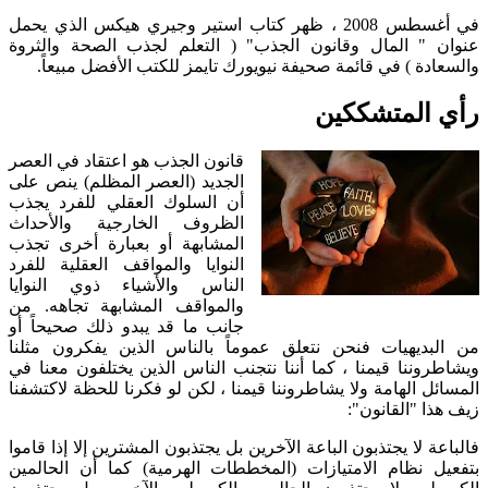
في أغسطس 2008 ، ظهر كتاب استير وجيري هيكس الذي يحمل
عنوان " المال وقانون الجذب" ( التعلم لجذب الصحة والثروة
والسعادة ) في قائمة صحيفة نيويورك تايمز للكتب الأفضل مبيعاً.
رأي المتشككين
قانون الجذب هو اعتقاد في العصر
الجديد (العصر المظلم) ينص على
أن السلوك العقلي للفرد يجذب
الظروف الخارجية والأحداث
المشابهة أو بعبارة أخرى تجذب
النوايا والمواقف العقلية للفرد
الناس والأشياء ذوي النوايا
والمواقف المشابهة تجاهه. من
جانب ما قد يبدو ذلك صحيحاً أو
من البديهيات فنحن نتعلق عموماً بالناس الذين يفكرون مثلنا
ويشاطروننا قيمنا ، كما أننا نتجنب الناس الذين يختلفون معنا في
المسائل الهامة ولا يشاطروننا قيمنا ، لكن لو فكرنا للحظة لاكتشفنا
زيف هذا "القانون":
فالباعة لا يجتذبون الباعة الآخرين بل يجتذبون المشترين إلا إذا قاموا
بتفعيل نظام الامتيازات (المخططات الهرمية) كما أن الحالمين