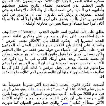
مفكرو ثقافة العصر الجديد New Age حيث يصفون ذلك القانون
بالسر العظيم الذي استخدمه عظماء التاريخ لتحقيق سعادتهم
وأمانيهم في النفوذ وفي الصحة والمال والعلاقات الإجتماعية وفي
إمتلاك المعرفة، و يرتكز ذلك القانون على أن ما يدور في ذهن
الشخص ويشغل باله سيتحقق على أرض الواقع آجلاً أم عاجلاً سواء
أكان أمراً جيداً يتمناه أو سيئاً يعبر عن مخاوفه أوقلقه".
يطلق على ذلك القانون اسم قانون الجذب Law of Attraction وهي
عبارة استخدمت على نطاق واسع من قبل مفكري ثقافة العصر
الجديد ليشيروا إلى الفكرة القائلة بأن "الأفكار تجلب الفرص "
والمبنية على إعتقاد بأن للأفكار (سواء أفكار الوعي أو اللاوعي)
قدرة على التأثير في الأشياء من حولنا ليس فقط من خلال التحفيز
ولكن بوسائل أخرى كما يقول قانون الجذب :"ما هو مرغوب يمكن
أن يجسد نفسه"، ويجد بعض أولئك الكتاب في ما ورد ذكره في
الكتاب المقدس بعهده الجديد على لسان السيد المسيح أمراً يدعم
مزاعمهم فيه ،إذ نجد في إنجيل مرقس :" لذلك أقول لكم كل ما
تطلبونه حينما تصلون فآمنوا أن تنالوه فيكون لكم "-الإصحاح 11-عدد
24.
أصبحت فكرة قانون الجذب (التجاذب) أكثر شيوعاً خصوصاً بعد
عرض فيلم The Secret أو "السر" ( شاهده
هــنـا
)، وهو فيلم عُرض
في عام 2006 من تأليف كاتب تليفزيوني استرالي وإنتاج روندا بايرن
التي حرصت على أن يكون الفيلم منسجماً مع ما تناوله الكتاب
الأكثر مبيعاً أي كتاب "
السر
" والذي حمل نفس العنوان كما ظهرت