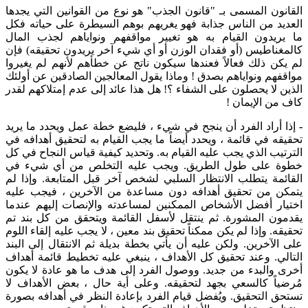
القانون المسمى بـ "قانون الجذب" هو نوع من القوانين التي يجدها
العديد من الناس جذابة فهو يغريهم بوهم السيطرة على حياته فكل
ما يريدون القيام به هو تغيير مواقفهم ونواياهم لجذب المال
كالمغناطيس (أو فقدان الوزن أو أي شيء آخر يريدون تحقيقه) فإن
لم يكن ذلك فعالاً فعندها سيكون ناتج عن خطأهم لأنهم لم يغيروا
مواقفهم ونواياهم بصدق ! وماذا يقول المعالجين الصادقين عن أولئك
الذين لا يحصلون على الشفاء ؟! هل هذا عائد إلى عدم إمتلاكهم لقدر
كاف من الإيمان !
-
إذا أراد الفرد أن ينجح في شيء ، فليضع خطة عمل ويحدد ما يريد
تحقيقه في قائمة ، ويحدد أيضاً ما يجب القيام به لتحقيق أهدافه في
الترتيب الذي يجب عليه القيام به. وتحديد كيفية قياس النجاح في كل
خطوة على طول الطريق. ويجب عليه التخلص من أي شيء في
القائمة يتطلب الانتظار السلبي لشخص آخر قبل المتابعة. وإذا لم
يتمكن من تحقيق أهدافه دون مساعدة من الآخرين ، فيجب عليه
اختيار أفضل الأشخاص الممكنين لمساعدته والإنصات إليهم عندما
يقدمون المشورة. ثم ينتقل لأسفل القائمة ويتحقق من كل بند تم
تحقيقه. وإذا لم يكن ممكناً تحقيق بند معين ، لا يجب عليه إلقاء اللوم
على الآخرين. ولكن عليه أن يأتي بخطة بديلة ثم الانتقال إلى البند
التالي. وعند تحقيق كل الأهداف ، ينبغي عليه تخطيط قائمة أهداف
أخرى والبدء من جديد. ووصول الفرد إلى هدف ما هو عادة لا يكون
مُرضياً كالسعي بجهد لتحقيقه. وعلى أية حال ، بعض الأهداف لا
تستحق التحقيق. ويُفضل قيام الفرد بإعادة النظر في أهدافه بصورة