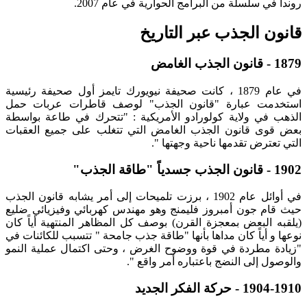
روندا في سلسلة من البرامج الحوارية في عام 2007.
قانون الجذب عبر التاريخ
1879 - قانون الجذب الغامض
في عام 1879 ، كانت صحيفة نيويورك تايمز أول صحيفة رئيسية
استخدمت عبارة "قانون الجذب" لوصف قاطرات عربات حمل
الذهب في ولاية كولورادو الأمريكية : "تتحرك في طاعة بواسطة
بعض قوى قانون الجذب الغامض التي تتغلب على جميع العقبات
التي تعترض تقدمها ناحية وجهتها ".
1902 - قانون الجذب جسدياً "طاقة الجذب"
في أوائل عام 1902 ، برزت تلميحات إلى أمر يشابه قانون الجذب
حيث قام جون أمبروز فليمنج وهو مهندس كهربائي وفيزيائي ضليع
(يلقبه البعض بمعجزة القرن) بوصف كل المظاهر المنتهية أياً كان
نوعها و أياً كان مداها بأنها "طاقة جذب جامحة " تتسبب للكائنات في
"زيادة مطردة في قوة ووضوح الغرض ، وحتى اكتمال عملية النمو
والوصول إلى النضج باعتباره أمر واقع ".
1904-1910 - حركة الفكر الجديد