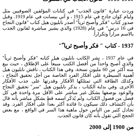
وردت عبارة "قانون الجذب" في كتابات المؤلفين الصوفيين مثل
وليام كوان جادج في عام 1915 ، و آني بيسانت في عام 1919. وقبل
صدور كتاب "فكر وأصبح ثرياً" أصدر نابليون هيل كتاب "قانون النجاح
في 16 درس" في عام (1928) والذي يشير مباشرة لقانون الجذب
بالاسم مراراً وتكراراً.
1937 - كتاب " فكر وأصبح ثريا ً"
في عام 1937 ، نشر الكاتب نابليون هيل كتابه "فكر وأصبح ثرياً"
والذي أصبح واحداً من أفضل الكتب مبيعاً على الإطلاق ، حيث بيع
منه أكثر من 60 مليون نسخة. وفي هذا الكتاب ، ناقش نابليون هيل
أهمية السيطرة على أفكار الفرد الخاصة من أجل تحقيق النجاح ،
وكذلك الطاقة التي تمتلكها الأفكار وقدرتها على جذب الأفكار
الأخرى. وفي بداية الكتاب ، يذكر نابليون هيل "سر" تحقيق النجاح
والوعود بوصفها بشكل غير مباشر على الأقل مرة واحدة في كل
فصل من فصول الكتاب. ولم يُذكَر اسمه قط بشكل مباشر بأنه قال
بأن اكتشاف ذلك سيكون ذا فائدة أكثر بعداً على أفكار الفرد. وقد
تجادل كثير من الناس حول ماهية هذا السر في الواقع ، مع بعض
الحجج التي تقول بأنه كان قانون الجذب.
من 1900 إلى 2000