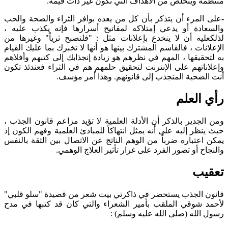
منتظمة ويتخلص من الأهداف التي تكون غير ذات قيمة.
-
على المرء أن يتذكر بأن كل من يعده بوافر الثراء والصحة والحب
والسعادة أو يدعي إمتلاكه لمفاتيح أسرارها فإنه يكذب عليه ،
لذلكعليه أن لا ينخدع بإعلانات مثل : "فلتصبح ثرياً" وغيرها من
الإعلانات ، فالقاسم المشترك بينها هو أنها لا تخبرك بما عليك القيام
به لتحقيقها ، المهم في نظرهم هو زيادة إنجذابك إلى كتبهم وأفلاهم
وإعلاناتهم على الإنترنت لتحقيق حلمهم هم في الثراء فعندئذ تكون
أنت الضحية المنجذب إلى قانونهم. وهذا أمر مؤسف.
رأي العلم
ومن الجدير بالذكر أن الأدلة العلمية لا تؤيد مزاعم قانون الجذب ،
حيث ينظر إليه على أنه يمثل انتهاكاً للمبادئ العلمية وفهم الكون إذ
يمكن اعتباره ضرباً من الوهم الناتج عن الاتصال بين الثقة بالنفس
والنجاح أو تصور الفرد على غرار تأثير العلاج الوهمي.
تعقيب
قانون الجذب يستحضر في ذاكرتي بيت شعر من قصيدة "سلو قلبي"
لأحمد شوقي الملقب بأمير الشعراء والتي كان قد كتبها في مدح
رسول الله (صلى الله عليه وسلم) :