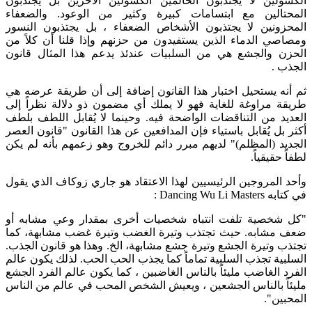
الكسولين لا يجتذبون الحالمين الكسولين الآخرين بل يجتذبون
المحتالين مع ابتسامات كبيرة وكثير من الوعود. والضعفاء
المحزونين لا يجتذبون الأشخاص الضعفاء ، بل يجتذبون النسور
ومصاصي الدماء الذين يستفيدون من حزنهم وإذا قلنا أن كلاً من
الحزن والجشع هي من السلبيات عندئذ يدعم هذا المثال قانون
الجذب .
ثم أنه يستحيل اختبار هذا القانون إضافة إلى أن طريقة عرضه هي
طريقة مراوغة للغاية فهو لا يملك أي مضمون ذو دلالة نظراً إلى
العديد من التناقضات الواضحة فيه. وحينما لا يُقابل اللطف بلطف
أكثر بل يُقابل باستياء فإن المدافعين عن هذا القانون "قانون العصر
الجديد (المظلم)" لديهم مبرر دائم للخروج وهو زعمهم بأنه لم يكن
لطفاً حقيقياً.
وأحد المروجين الرئيسيين لهذا الاعتقاد هو جاري زوكاف الذي يقول
في كتابه Dancing Wu Li Masters :
"كل شخصية تلفت انتباه شخصيات أخرى بمقدار وعي مشابه أو
ضعف مشابه. حيث تجتذب وتيرة الغضب وتيرة غضب مشابهة، كما
تجتذب وتيرة الجشع وتيرة جشع مشابهة، الخ. وهذا هو قانون الجذب.
السلبية تجذب السلبية تماماً كما يجذب الحب الحب. لذلك يكون عالم
الفرد الغاضب مليئاً بالناس الغاضبين ، كما يكون عالم الفرد الجشع
مليئاً بالناس الجشعين ، ويعيش الشخص المحب في عالم من الناس
المحبين".