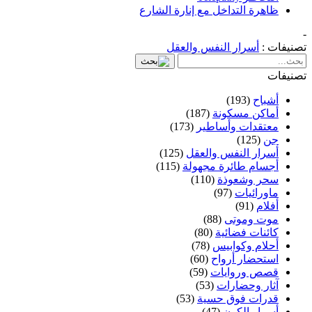
ظاهرة التداخل مع إنارة الشارع
-
تصنيفات :
أسرار النفس والعقل
تصنيفات
أشباح
(193)
أماكن مسكونة
(187)
معتقدات وأساطير
(173)
جن
(125)
أسرار النفس والعقل
(125)
أجسام طائرة مجهولة
(115)
سحر وشعوذة
(110)
ماورائيات
(97)
أفلام
(91)
موت وموتى
(88)
كائنات فضائية
(80)
أحلام وكوابيس
(78)
استحضار أرواح
(60)
قصص وروايات
(59)
آثار وحضارات
(53)
قدرات فوق حسية
(53)
أسرار الكون
(47)