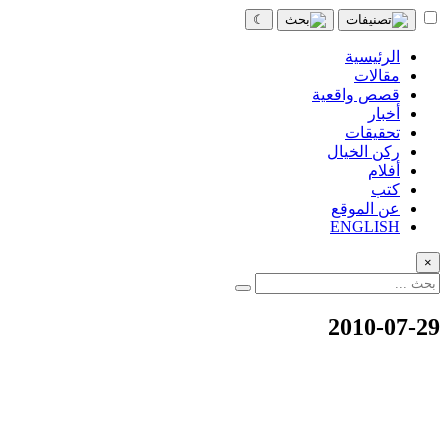
☾
الرئيسية
مقالات
قصص واقعية
أخبار
تحقيقات
ركن الخيال
أفلام
كتب
عن الموقع
ENGLISH
×
2010-07-29