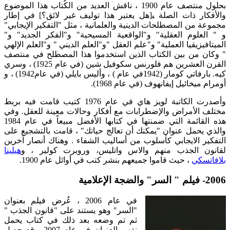
بحلول منتصف عام 1900 ، ناقش العديد من الكُتاب هذا الموضوع
والأفكار ذات الصلة ﺒ[هل يعتبر هذا توليف غير لائق؟] في إطار
مجموعة من المصطلحات الدينية والعلمانية ، مثل "التفكير الإيجابي"
و " العلوم العقلية" و"الواقعية المسيحية" و"الفكر الجديد" و"
الميتافيزيقيا العملية" و"علم العقل "و"العلم الديني " و"العلم الإلهي
" وكان من بين الكتاب الذين استخدموا هذا المصطلح في منتصف
القرن العشرين هم فلورنس سكوفيل شين (في عام 1925) ، وسري
كيه. بارفاتي كومار (1942في عام ) ، وأليس بايلي (في عام1942) ، و
أومرام ميخائيل إيفانهوف (في عام 1968).
وأصدرت الكاتبة لويز هاي في عام 1976 كتيب قامت فيه بربط
مختلف الأمراض والإضطرابات مع أفكار وحالات معينة للعقل. وفي
هذه القائمة التي ضمنتها في كتابها الأفضل مبيعاً في عام 1984
والذي يحمل عنوان "يمكنك أن تعالج حياتك" ، قامت بالتشجيع على
التفكير الايجابي كأسلوب من أساليب الشفاء . وهناك أنصار آخرين
لقانون الجذب منهم والاس واتليس، وروبرت كولير ، و
هيلينا
بلافاتسكي
، حيث قاموا جميعهم بنشر كتب في أوائل عام 1900.
2006- فيلم " السر" والضجة الإعلامية
في عام 2006 ، عُرض فيلم بعنوان
"السر" وهو يستند على "قانون الجذب "
ثم تم وضعه بعد ذلك في كتاب يحمل
نفس العنوان في عام 2007. وقد حصل