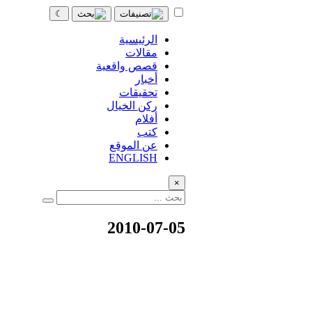
☾
الرئيسية
مقالات
قصص واقعية
أخبار
تحقيقات
ركن الخيال
أفلام
كتب
عن الموقع
ENGLISH
×
2010-07-05