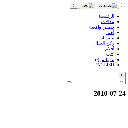
☾
الرئيسية
مقالات
قصص واقعية
أخبار
تحقيقات
ركن الخيال
أفلام
كتب
عن الموقع
ENGLISH
×
2010-07-24