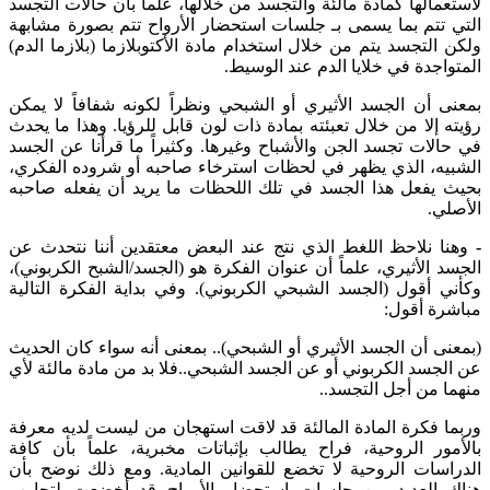
لاستعمالها كمادة مالئة والتجسد من خلالها، علماً بأن حالات التجسد
التي تتم بما يسمى بـ جلسات استحضار الأرواح تتم بصورة مشابهة
ولكن التجسد يتم من خلال استخدام مادة الأكتوبلازما (بلازما الدم)
المتواجدة في خلايا الدم عند الوسيط.
بمعنى أن الجسد الأثيري أو الشبحي ونظراً لكونه شفافاً لا يمكن
رؤيته إلا من خلال تعبئته بمادة ذات لون قابل للرؤيا. وهذا ما يحدث
في حالات تجسد الجن والأشباح وغيرها. وكثيراً ما قرأنا عن الجسد
الشبيه، الذي يظهر في لحظات استرخاء صاحبه أو شروده الفكري،
بحيث يفعل هذا الجسد في تلك اللحظات ما يريد أن يفعله صاحبه
الأصلي.
-
وهنا نلاحظ اللغط الذي نتج عند البعض معتقدين أننا نتحدث عن
الجسد الأثيري، علماً أن عنوان الفكرة هو (الجسد/الشبح الكربوني)،
وكأني أقول (الجسد الشبحي الكربوني). وفي بداية الفكرة التالية
مباشرة أقول:
(بمعنى أن الجسد الأثيري أو الشبحي).. بمعنى أنه سواء كان الحديث
عن الجسد الكربوني أو عن الجسد الشبحي..فلا بد من مادة مالئة لأي
منهما من أجل التجسد..
وربما فكرة المادة المالئة قد لاقت استهجان من ليست لديه معرفة
بالأمور الروحية، فراح يطالب بإثباتات مخبرية، علماً بأن كافة
الدراسات الروحية لا تخضع للقوانين المادية. ومع ذلك نوضح بأن
هناك العديد من جلسات إستحضار الأرواح قد أخضعت لتجارب