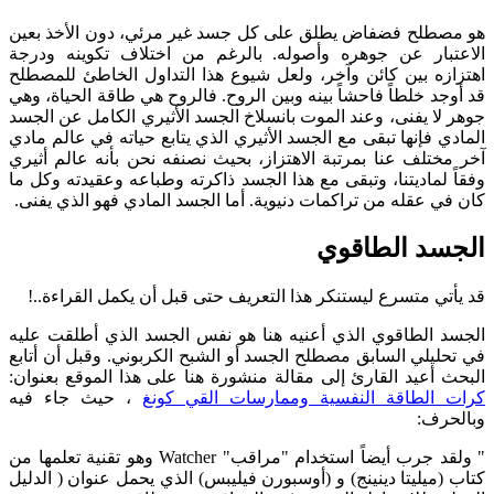
هو مصطلح فضفاض يطلق على كل جسد غير مرئي، دون الأخذ بعين
الاعتبار عن جوهره وأصوله. بالرغم من اختلاف تكوينه ودرجة
اهتزازه بين كائن وآخر، ولعل شيوع هذا التداول الخاطئ للمصطلح
قد أوجد خلطاً فاحشاً بينه وبين الروح. فالروح هي طاقة الحياة، وهي
جوهر لا يفنى، وعند الموت بانسلاخ الجسد الأثيري الكامل عن الجسد
المادي فإنها تبقى مع الجسد الأثيري الذي يتابع حياته في عالم مادي
آخر مختلف عنا بمرتبة الاهتزاز، بحيث نصنفه نحن بأنه عالم أثيري
وفقاً لماديتنا، وتبقى مع هذا الجسد ذاكرته وطباعه وعقيدته وكل ما
كان في عقله من تراكمات دنيوية. أما الجسد المادي فهو الذي يفنى.
الجسد الطاقوي
قد يأتي متسرع ليستنكر هذا التعريف حتى قبل أن يكمل القراءة..!
الجسد الطاقوي الذي أعنيه هنا هو نفس الجسد الذي أطلقت عليه
في تحليلي السابق مصطلح الجسد أو الشبح الكربوني. وقبل أن أتابع
البحث أعيد القارئ إلى مقالة منشورة هنا على هذا الموقع بعنوان:
كرات الطاقة النفسية وممارسات القي كونغ
، حيث جاء فيه
وبالحرف:
" ولقد جرب أيضاً استخدام "مراقب" Watcher وهو تقنية تعلمها من
كتاب (ميليتا دينينج) و (أوسبورن فيليبس) الذي يحمل عنوان ( الدليل