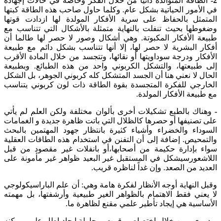
2-
الطاقة المتوالدة ذاتياً من خلال الفكر وخاصة في حالات إجهاده
في الأمور الحياتية بشكل عام. وكلما حاول صاحب هذه الطاقة كبتها
المتمثل بالحفاظ على سرية الأفكار المولدة لها ازدادت قوتها
وضغوطها بحيث تنفلت بالنهاية متمثلة بالأشكال التي تتناسب مع
طبيعة الأفكار المكبوتة. وهي أشكال وصور لا حصر لها طالما أن
أفكار البشرية لا حصر لها، إلا أنها تتناسب بشكل دائم مع طبيعة
الأفكار ودرجة سوداويتها أو نقائها، وتتجسد من خلال المادة الأقرب
إلى طبيعتها، والتشكل الكربوني واحد من هذه الطبائع. وبطبيعة
الحال لا نعني هنا أن الجسد المتشكل كله كربوني الجوهر، بل الشكل
الخارجي للفكرة المتجسدة بقوة الطاقة ذات لون كربوني يتناسب
مع طبيعة الأفكار المولدة.
-
وهناك بالطبع تشكيلات أخرى بألوان مختلفة ولكن العلم لم يأتي
على تصنيفها أو حصرها كالظلال التي باتت ظاهرة جديدة و الغمامات
السوداء والخضراء وأشياء كثيرة بانتظار جهود المهتمين بالبحث
والتمحيص. إضافة إلى أن التفنن في استخدام هذه الطاقات العقلية
سواء بإدارة حكيمة من أصحابها،أو بانفلات غير مقصود من قبل
اللاشعورسيشكل في المستقبل غير البعيد ظواهر غير مأمونة على
العديد من الصعد. وإن غداً لناظره قريب.
وقبل النهاية أوجه الأنظار لفكرة هامة وهي: أن علم الباراسيكولوجي
لا يعني فقط الاهتمام بالظواهر الغير طبيعية وأرشفتها، بل مهمته
الأساسية هي إيجاد تأطير علمي مقنع لظاهرة ما.
وبدوري ومن خلال اختصاصي قمت بمحاولة إيجاد إطار علمي يمكنه