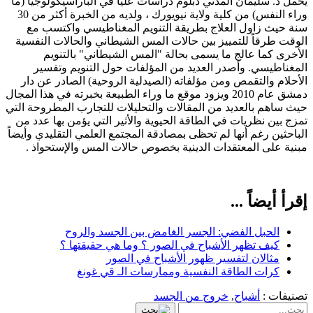
يحمل د. سليمان المدني دبلوم دراسات عليا في الباراسيكولوجيا (ما
وراء النفس) من كلية ولاية نيويورك ، ولديه من الخبرة أكثر من 30
سنة حيث زاول العلاج بطريقة التنويم المغناطيسي واكتسب مع
الوقت طرقاً للتمييز بين حالات المس الشيطاني والحالات النفسية
الأخرى كما عالج ما يسمى بحالة "المس الشيطاني" بالتنويم
المغناطيسي. وأصدر العديد من المؤلفات حول التنويم وتفسير
الأحلام والتقمص ومن مؤلفاته (الصيدلية الروحية) الصادر عن دار
دمشق عام 2010 ويزود موقع ما وراء الطبيعة بخبرته في هذا المجال
حيث ساهم بالعديد من المقالات والتحليلات للتجارب المطروحة التي
تمزج بين نظريات في الطاقة الحيوية والأثير التي يؤمن بها عدد من
الباحثين رغم أنها لم تحظى بمصادقة المجتمع العلمي التقليدي وأيضاً
مبنية على المعتقدات الدينية بخصوص حالات المس والإستحواذ .
إقرأ أيضاً ...
الحبل الفضي: الجسر الغامض بين الجسد والروح
كيف تظهر الأشباح في الصور ؟ وما هي حقيقتها ؟
مثالان لتفسير ظهور الأشباح في الصور
كرات الطاقة النفسية وممارسات الـ قي غونغ
تصنيفات :
أشباح
,
خروج من الجسد