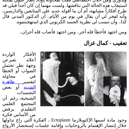
استيعاب هذه الحالة التي نناقشها. ولست مهتماً إن كان أحداً قبلي قد
طرح أفكاراً مشابهة، أم أن ما أقوله جديد على المتابعين والدارسين،
وأنه لفخر لي أن يقال في يوم من الأيام.. أن الدكتور المدني قال
كذا.. وأن تنسب لي نظرية الجسد الكربوني الذي استهجنتموه.
ومن اجتهد فأخطأ فله أجر.. ومن اجتهد فأصاب فله أجران..
تعقيب - كمال غزال
الأفكار الواردة
أعلاه تعبرعن
وجهة نظر تحتمل
الصواب أو الخطأ
في محاولة
لتفسير
ظاهرة
الشبيه
أو بعض
التجسدات
الشبحية، رغم أن
المجتمع العلمي
التقليدي يرفض
من الأساس فكرة
وجود مادة اسمها الإكتوبلازما Ectoplasm ، الفكرة التي راج تداولها
خلال إنتشار الإهتمام بالروحانيات وإقامة جلسات إستحضار الأرواح