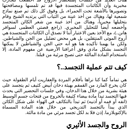
مخبرية وأن الكائنات المتجسدة فيها قد تم تلمسها ومصافحتها
وتصويرها بالأشعة تحت الحمراء، بل وفوق كل ذلك تم صنع نماذج
شمعية لها، وهناك من أخذ عينة من الثياب التي يرتديه الشبح وقام
بتحليلها مخبرياً، وهناك من أخذ عينة من شعر الكائن المتجسد
وأخضعه أيضاً للتحليل المخبري. (راجع قصتي العظمى لسوافر
هانن..)، مع الأخذ بعين الاعتبار أننا لا نصدق أن الكائنات المتجسدة هي
أروح الموتى المنتقلين، بل هي محض تضليل من الجن والشياطين.
ولكن ما يهمنا تأكيده هنا هو أنه حتى الجن والشياطين لا يمكنها
التجسد بشكل مادي وفق أعرافنا الأرضية عن مفهوم المادة، إلا
باستخدام المادة المالئة حتى تصبح مرئية من قبلنا.
كيف تتم عملية التجسد..؟
هي تماماً كما كنا نراها بأفلام المردة والعفاريت أيام الطفولة حيث
كان يخرج المارد من القمقم بهيئة دخان أبيض كثيف ثم يتجسد على
هيئة بشرية من خلال هذا الدخان، وفي جلسات التحضير التي يحدث
فيها التجسد تبدأ مادة بيضاء كثيفة بالخروج من فتحات جسم الوسيط
(انفه أو فمه أو أذنيه) ثم تبدأ بالتكاثف في الهواء على شكل الكائن
الذي يبدأ بالتجسد التدريجي من خلال هذه المادة المسماة
بالإكتوبلازما. إذن فلا بد لكل تجسد مرئي من مادة مالئة.
الروح والجسد الأثيري