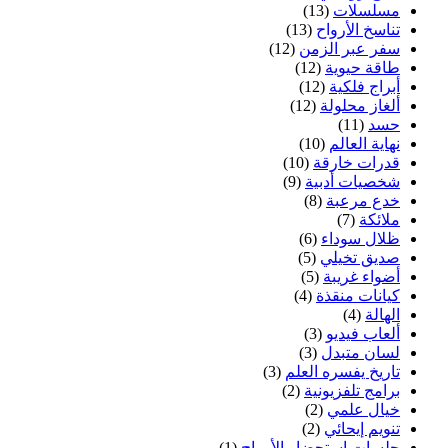
مسلسلات
(13)
تناسخ الأرواح
(13)
سفر عبر الزمن
(12)
طاقة حيوية
(12)
أبراج فلكية
(12)
ألغاز محلولة
(12)
حسد
(11)
نهاية العالم
(10)
قدرات خارقة
(10)
شخصيات أدبية
(9)
خدع مرعبة
(8)
ملائكة
(7)
ظلال سوداء
(6)
صديق تخيلي
(5)
أضواء غريبة
(5)
كيانات منقذة
(4)
الهالة
(4)
ألعاب فيديو
(3)
لسان متبدل
(3)
تاريخ يفسره العلم
(3)
برامج تلفزيونية
(2)
خيال علمي
(2)
تنويم إيحائي
(2)
جلسات إستحضار الأرواح
(1)