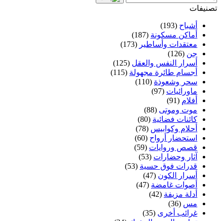
تصنيفات
أشباح
(193)
أماكن مسكونة
(187)
معتقدات وأساطير
(173)
جن
(126)
أسرار النفس والعقل
(125)
أجسام طائرة مجهولة
(115)
سحر وشعوذة
(110)
ماورائيات
(97)
أفلام
(91)
موت وموتى
(88)
كائنات فضائية
(80)
أحلام وكوابيس
(78)
استحضار أرواح
(60)
قصص وروايات
(59)
آثار وحضارات
(53)
قدرات فوق حسية
(53)
أسرار الكون
(47)
أصوات غامضة
(47)
أدلة مزيفة
(42)
مس
(36)
غرائب أخرى
(35)