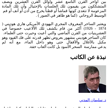
بين أواخر القرن التاسع عشر وأوائل القرن العشرين ويصف
المتشككون من يقيمون تلك الجلسات بالإحتيال وأن تلك المادة
المزعومة لا تتعدى كونها قماشاً أو قطناً يخرج من أذن أو أنف أو فم
الوسيط الروحاني (كما هو ظاهر في الصور ) .
ويعتبر الساحر المعروف المجري اليهودي الأمريكي هاري هوديني (
1874 - 1926) أكثر من قام بكشف تلك الألاعيب خصوصاً في
العشرينيات من القرن الماضي والتي أعيت وحيرت حتى العلماء،
كان الساحر هوديني مشهور بعروض تظهر قدرته على فك القيود وهو
مكبل بالأغلال والأقفال حتى وهو داخل الماء، مع أنه لم
يدعي ممارسة السحر الأسود بل كانت ألعاب خفة.
نبذة عن الكاتب
د. سليمان المدني