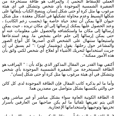
العملي للإسقاط النجمي ). والمراقب هو طاقة مستخرجة من
الضفيرة الشمسية الموجودة بأي شخص وتتشكل في أي هيئة
مرغوب بها مثل كرة أو حتى شكل إنسان. وينصح الكتاب بإبقائها على
شكلها البسيط وعدم محاولة تشكيلها في أشكال معقدة ، مثل شكل
حيوان لأنها يمكن أن تتخذ حياة خاصة بها (بحسب زعم الكاتب) ،
وعند الحصول عليها يمكنك إرسالها إلى أي مكان تريده ، حيث يمكن
إرسالها إلى مكان ما واستكشافه والحصول على معلومات عنه أو
حتى يمكن إرسالها إلى حلم خاص بشخص ما. وبعد استدعاءها
واستيعابها ستنهال على الشخص الذي أصدرها كل أنواع الصور
والمشاعر حول رحلتها. يقول (يوشيمار لوبز) :" لم يسبق لي أن
جربت استخدامها لتحريك الأشياء أو لعلاج أي شخص لكني واثق بأن
هذه الأمور ممكنة".
أكتفي بهذا القدر من المقال المذكور الذي يؤكد بأن : " المراقب هو
الطاقة المستخرجة من الضفيرة الشمسية الموجودة بأي شخص
وتتشكل في أي هيئة مرغوب بها مثل كرة أو حتى شكل إنسان".
وأما ما لم يذكره كاتب المقال فإن الطاقة الموجودة لدى كل كائن
حي والتي يكتسبها بشكل متواصل من مصدرين هما:
1-
الطاقة الكونية العامة سواء بشكل مباشر أو غير مباشر. وهي
التي يتم تفريغها تلقائياً ما لم يكن صاحبها من العارفين بأسرار
تخزينها وتوجيهها واستخداماتها الإعجازية.