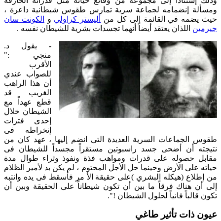
وذلك إستناداً إلى مجموعة من وقائع حياته مثل قدراته الخارقة
ومسألة إنضمامه لجماعة سرية تمارس طقوس شيطانية داعرة ،
يث يضمه في القائمة إلى كل من
أليستر كراولي
و
الكونت سان
جيرمين
اللذان يعتقد أيضاً أنهما تجسدات بشرية للشيطان نفسه .
-
يقول د.
منجي :"
الأقرب
للصواب عندي
أن هذا الراهب
الغريب قد
قطع عهداً مع
الشيطان خلال
إحدى فترات
إنخراطه فى
طقوس الجماعات السرية العديدة التى انضم إليها ، عهد كان من
نتيجته أن أضحى جسد راسبوتين مستقراً مجسداً للشيطان فى
مقابل حصوله على قدرات ومواهب فذة ونفوذ وثراء طوال مدة
حياته على الأرض وحينما حل الأجل المحتوم ، لم يكن بد لأمير الظلام
من إطلاع (هيكله البشري )على حقيقة الأ مر فأسقط فى يده وانتبه
إلى أن هناك فرقاً ما بين أن تكون شيطاناً على الحقيقة وبين أن
تكون قالباً فانياً لحلول الشيطان !".
عيون ذات تأثير طاغي