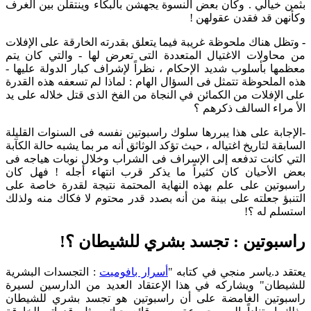
بثمن خيالي . وكان بعض النسوة يجهشن بالبكاء وينتقلن بين الغرف
وكأنهن قد فقدن عقولهن !
-
وتظل هناك ملحوظة غريبة فيما يتعلق بقدرته الخارقة على الإفلات
من محاولات الاغتيال المتعددة التى تعرض لها - والتي كان يتم
معظمها بأسلوب شديد الإحكام ، نظراً لإشراف كبار الدولة عليها -
هذه الملحوظة تتمثل فى السؤال الهام : لماذا لم تسعفه هذه القدرة
على الإفلات من الكمائن في النجاة من الفخ الذى قتل خلاله على يد
الأ مراء السالف ذكرهم ؟
-
الإجابة على هذا يبررها سلوك راسبوتين نفسه فى السنوات القليلة
السابقة لتاريخ اغتياله ، حيث تؤكد الوثاثق أنه مر بما يشبه حالة الكآبة
التي كانت تدفعه إلى الإسراف فى الشراب وخلال نوبات هياجه فى
بعض الأحيان كان كثيراً ما يذكر قرب انتهاء أجله ! فهل كان
راسبوتين على علم بهذه النهاية المحتمة نتيجة لقدرة خاصة على
التنبؤ جعلته على بينة من أنه بصدد قدر محتوم لا فكاك منه ولذلك
استسلم له ؟!
راسبوتين : تجسد بشري للشيطان ؟!
عتقد د.ياسر منجي في كتابه "
أسرار بافوميت
: التجسدات البشرية
للشيطان" ويشاركه في هذا الإعتقاد العديد من الدارسين لسيرة
راسبوتين الغامضة على أن راسبوتين هو تجسد بشري للشيطان