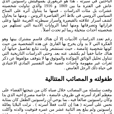
الباحثين في سيرته ، هذا هو غريغوري يفموفيتش راسبوتين الذي
عاش في الفترة ما بين 1869 و 1916 والذي تناولت شخصيته
عشرات بل مئات الدراسات ، فمنها ما يتناول أثره على المناخ
السياسي الروسي فى بلاط آخر القياصرة الروس ، ومنها ما يحاول
كشف أسرار علاقته بالقيصرة وأسرار سيطرته الغريبة عليها وعلى
قراراتها وتصرفاتها ومنها أيضاً الروايات الأدبية التي تستلهم من
شخصيته أحداث متخيلة ربما لم تحدث أصلاً .
رغم تعدد الدراسات الأدبيات إلا أن هناك قاسم مشترك بينها وهو
الفكرة التي لا بد وأن يخرج بها القارئ عن هذه الشخصية من حيث
كونها شخصية غامضة ، حيث تستشعر وأنت تتابع تفاصيل حياتها أن
هناك جانباً خفياً لم يكشف عنه بعد. وحتى الدراسات التاريخية التي
تتناول تحليل الوثائق المؤكدة والموثوق بها لا يتوقف مؤلفوها عن ذكر
ثغرات غير مفهومة وأحداث عصية على التفسير المادي الاعتيادي
في حياة ذلك الرجل الغامض .
طفولته و المصائب المتتالية
وقعت سلسلة من المصائب خلال صباه كان من نتيجتها القضاء على
معظم أفراد أسرته في ظروف غامضة ، خاصة مصرع أخيه الذي بدا
وكأن راسبوتين ضالعاً فيه ، بما يوحي أن راسبوتين الطفل كان بمثابة
نحس على أسرته ( هذا إن كانت فعلاً أسرته ) . نزلت البلايا بعائلة
راسبوتين ولم يبلغ بعد الثانية عشر من عمره فتوفيت والدته وأكلت