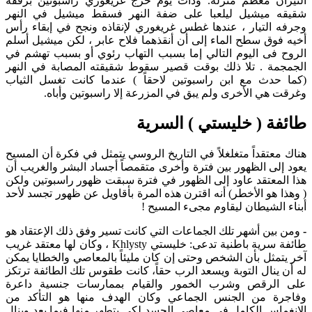
النيران معظم منزله. وذات يوم خرج غريغوري راسبوتين برفقة
شقيقه ميشيل ليلعبا على ضفة النهر فسقط ميشيل في النهر
وجرفه التيار ، عندها غطس غريغوري لإنقاذه ونجح في إبقاء رأس
أخيه فوق سطح الماء إلى أن أنقذهما فلاح عابر ، لكن ميشيل أسلم
الروح فى اليوم التالي إما بسبب التهاب رئوي أو بسبب تهشم في
الجمجمة . تلا ذلك بوقت قصير سقوط شقيقته المصابة في النهر
(كما حدث مع ابن راسبوتين لاحقاً ) عندما كانت تغسل الثياب
وغرقت هي الأخرى ولم يبق في المزرعة إلا راسبوتين وأباه.
طائفة ( خليستي ) السرية
هناك معتقداً متغلغلاً في التاريخ الروسي يتمثل في فكرة أن المسيح
يعود إلى الظهور بين فترة وأخرى متقمصاً أجساد البشر والغريب أن
هذا المعتقد عاود إلى الظهور في فترة سبقت ظهور راسبوتين ولكن
( وهذا هو الأخطر) أنه اقترن هذه المرة بأقاويل عن ظهور تجسد لأحد
أبناء الشيطان ليقاوم مجىء المسيح !
-
ومن بين أشهر تلك الجماعات التي كانت تسير وفق ذلك الإعتقاد هو
طائفة سرية باطنية تدعى: خليستي Khlysty ، وكان لها معتقد غريب
آخر يتمثل بأن الشخص وحتى إن كان مليئاً بالمعاصي والخطايا يمكن
له أن ينال التوبة ويسعد الرب حقاً، كانت طقوس تلك الطائفة ترتكز
على الرقص وشرب الخمور والقيام بممارسات جنسية داعرة
وفاجرة من الجنس الجماعي وكان الهدف منها هو التأكد من
الإنغماس الكامل في معاصي الجسد لكي يتطهر منها فيما بعد وينال