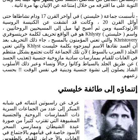
التوبة على ما اقترفه من خلال إمتناعه عن الإتيان بها مرة ثانية .
-
تأسست جماعة ( خليستي ) في أواخر القرن 17 ودام نشاطاها حتى
أوائل القرن 20 ، وكانت قد انشقت عن الكنيسة الروسية
الأرثوذكسية ومن ثم أصبح لها ميل إلى المسيحيين الروحانيين ،
واسم ( خليستي ) Khlysty هو في الواقع تحريف لكلمة خريتسوفري
Khristovery والتي تعني المؤمنون بالمسيح ، جاء ذلك التحريف بعد
أن أفسد نقادها الاسم ليمزجوه بكلمة خليست Khlyst والتي تعني
الجلد ( الضرب بالسوط ) لأن تلك الجماعة كانت تجتمع بشكل منتظم
في الغابات للقيام بممارسات سادية مازوخية جنسية (تعذيب الجسد
) عن طريق الجلد بالسياط وكانوا رجالاً ونساء وعبر ذلك الأسلوب
الشاذ يصلون إلى نشوة جنسية ودينية في نفس الوقت !! بحسب
زعمهم.
إتنماؤه إلى طائفة خليستي
عرف عن راسبوتين انتمائه في شبابه
المبكر إلى عدد من الجماعات السرية
ذات الممارسات الروحية والجنسية
المشبوهة التي تقترب كثيراً من صورة
عبدة الشيطان وممارسي السحر
الأسود خاصة في قيامهم بالاجتماع في
الغابات والأ حراش للقيام بالطقوس