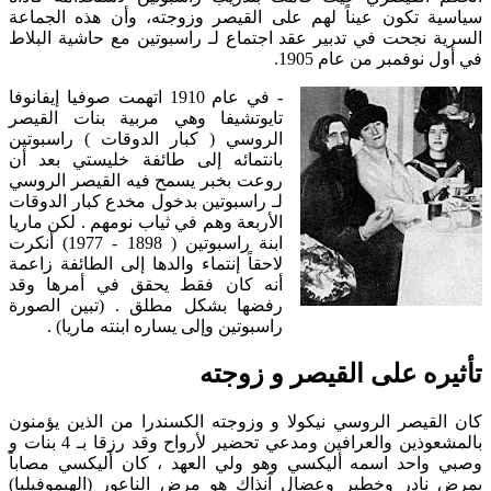
سياسية تكون عيناً لهم على القيصر وزوجته، وأن هذه الجماعة
السرية نجحت في تدبير عقد اجتماع لـ راسبوتين مع حاشية البلاط
في أول نوفمبر من عام 1905.
-
في عام 1910 اتهمت صوفيا إيفانوفا
تايوتشيفا وهي مربية بنات القيصر
الروسي ( كبار الدوقات ) راسبوتين
بانتمائه إلى طائفة خليستي بعد أن
روعت بخبر يسمح فيه القيصر الروسي
لـ راسبوتين بدخول مخدع كبار الدوقات
الأربعة وهم في ثياب نومهم . لكن ماريا
ابنة راسبوتين ( 1898 - 1977) أنكرت
لاحقاً إنتماء والدها إلى الطائفة زاعمة
أنه كان فقط يحقق في أمرها وقد
رفضها بشكل مطلق . (تبين الصورة
راسبوتين وإلى يساره ابنته ماريا) .
تأثيره على القيصر و زوجته
كان القيصر الروسي نيكولا و وزوجته الكسندرا من الذين يؤمنون
بالمشعوذين والعرافين ومدعي تحضير لأرواح وقد رزقا بـ 4 بنات و
وصبي واحد اسمه أليكسي وهو ولي العهد ، كان أليكسي مصاباً
بمرض نادر وخطير وعضال آنذاك هو مرض الناعور (الهيموفيليا)