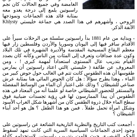
الغامضة وفي جميع الحالات كان نجم
راسبوتين يلمع إلى درجة يغدو معه
بمثابة قائد هذه الجماعات ونموذجها
الروحي ، وأشهرهم في هذا الصدد هي جماعة خليستي Khlysty
الآنفة الذكر.
وبداية من عام 1881 بدأ راسبوتين سلسلة من الرحلات سيراً على
الأقدام سافر فيها إلى اليونان وسوريا والأردن وفلسطين زار فيها
معظم البقاع المسيحية المقدسة والأديرة الشهيرة في تلك البلاد
وكون عدة صداقات وتعرف إلى المئات من الناس وكأنه كان بصدد
القيام بتدريب عال المستوى استعداداً لمهمة كبرى ! ، ومن
المعروف عن طائفة ( خليستي )التي اعتاد راسبوتين أن يمارس
طقوسها أن هذه الطقوس كانت تتم في الغالب حول حوض كبير من
الماء ، وهذا يطرح سؤالاً : هل كان الحوض المائي هنا بمثابة عرش
صناعي للشيطان ؟ وذلك على اعتبار أن الماء من الوسائط المفضلة
والمستقر للحضور الشيطاني خاصة لو علمنا أنه من المعتاد في هذه
الطقوس أن يبدأ الممارسون لها في رؤية تجسدات ضبابية فوق
سطح الماء خلال ذروة الطقس كان من أشهرها شكل الغراب الأسود
وشكل امرأة تحمل طفلاً . فمن هو هذا الطفل ؟ هل هو أحد أبناء
الشيطان ؟
-
أجمعت كتب التاريخ والنظرية التاريخية الشائعة عن راسبوتين على
وجود إحدى الجماعات السياسية السرية التي كانت تمهد لسقوط
الحكم القيصري حيث قامت بتدريب راسبوتين لاستخدامه كأداة