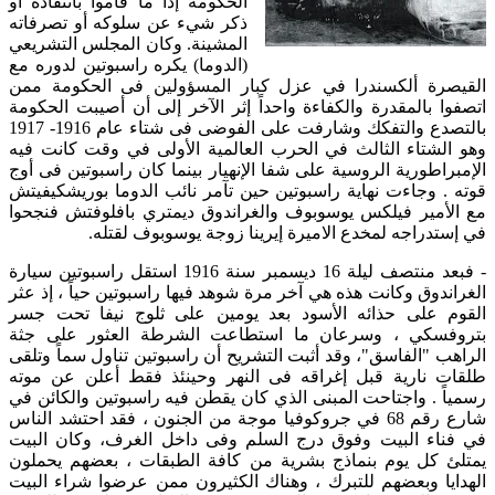
الحكومة إذا ما قاموا بانتقاده أو
ذكر شيء عن سلوكه أو تصرفاته
المشينة. وكان المجلس التشريعي
(الدوما) يكره راسبوتين لدوره مع
القيصرة ألكسندرا في عزل كبار المسؤولين فى الحكومة ممن
اتصفوا بالمقدرة والكفاءة واحداً إثر الآخر إلى أن أصيبت الحكومة
بالتصدع والتفكك وشارفت على الفوضى فى شتاء عام 1916- 1917
وهو الشتاء الثالث في الحرب العالمية الأولى في وقت كانت فيه
الإمبراطورية الروسية على شفا الإنهيار بينما كان راسبوتين فى أوج
قوته . وجاءت نهاية راسبوتين حين تآمر نائب الدوما بوريشكيفيتش
مع الأمير فيلكس يوسوبوف والغراندوق ديمتري بافلوفتش فنجحوا
في إستدراجه لمخدع الاميرة إيرينا زوجة يوسوبوف لقتله.
- فبعد منتصف ليلة 16 ديسمبر سنة 1916 استقل راسبوتين سيارة
الغراندوق وكانت هذه هي آخر مرة شوهد فيها راسبوتين حياً ، إذ عثر
القوم على حذائه الأسود بعد يومين على ثلوج نيفا تحت جسر
بتروفسكي ، وسرعان ما استطاعت الشرطة العثور على جثة
الراهب "الفاسق"، وقد أثبت التشريح أن راسبوتين تناول سماً وتلقى
طلقات نارية قبل إغراقه فى النهر وحينئذ فقط أعلن عن موته
رسمياً . واجتاحت المبنى الذي كان يقطن فيه راسبوتين والكائن في
شارع رقم 68 في جروكوفيا موجة من الجنون ، فقد احتشد الناس
في فناء البيت وفوق درج السلم وفى داخل الغرف، وكان البيت
يمتلئ كل يوم بنماذج بشرية من كافة الطبقات ، بعضهم يحملون
الهدايا وبعضهم للتبرك ، وهناك الكثيرون ممن عرضوا شراء البيت