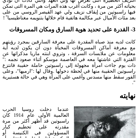
النزيف الخطيرة التى تعرض لها ولي العهد والتي كادت أن تودي
بحياته أكثر من مرة ، وكانت أغرب هذه المرات هي المرة التى تمكن
فيها راسبوتين من إيقاف نزيف ولي عهد القيصر الروسي من على
بعد مئات الأميال عبر مكالمة هاتفية قام خلالها بتنويمه مغناطيسيا ً !
3- القدرة على تحديد هوية السارق ومكان المسروقات
كانت لديه منذ صباه المقدرة على معرفة السارقين بمجرد رؤيتهم
مع معرفة أماكن المسروقات المخبأة دون أن يكون لديه أية
معلومات عن ملابسات السرقة ، وتروي ابنته ماريا مذكراتها عن
الفترة التي عاشتها معه في العاصمة موسكو أثناء صعود نجمه :"
ذات يوم جاءت امرأة مجهولة إلى راسبوتين حاملة حقيبة فانتزع
راسبوتين الحقيبة منها في لحظة دخولها .وقال لها :"ارميها"، وعلى
الفور سقط منها مسدس وأغمي على المرأة وهي في حالة هستيرية
".
نهايته
عندما دخلت روسيا الحرب
العالمية الأولى عام 1914 كان
راسبوتين قد أظهر أكثر من مرة
مقدرته على تحطيم كبار
المسؤولين فى الكنيسة أو