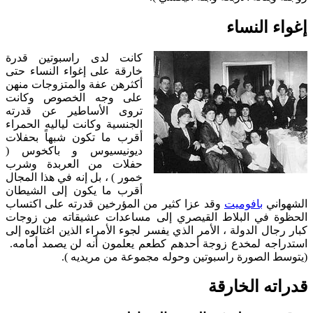
إغواء النساء
كانت لدى راسبوتين قدرة
خارقة على إغواء النساء حتى
أكثرهن عفة والمتزوجات منهن
على وجه الخصوص وكانت
تروى الأساطير عن قدرته
الجنسية وكانت لياليه الحمراء
أقرب ما تكون شبهاً بحفلات
ديونيسيوس و باكخوس (
حفلات من العربدة وشرب
خمور ) ، بل إنه في هذا المجال
أقرب ما يكون إلى الشيطان
لشهواني
بافوميت
وقد عزا كثير من المؤرخين قدرته على اكتساب
الحظوة في البلاط القيصري إلى مساعدات عشيقاته من زوجات
كبار رجال الدولة ، الأمر الذي يفسر لجوء الأمراء الذين اغتالوه إلى
استدراجه لمخدع زوجة أحدهم كطعم يعلمون أنه لن يصمد أمامه.
(يتوسط الصورة راسبوتين وحوله مجموعة من مريديه ).
قدراته الخارقة