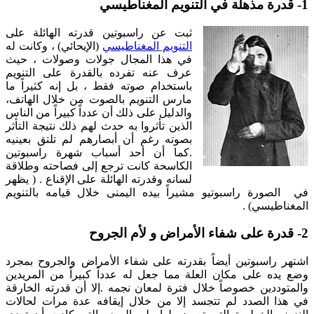
1- قدرة مذهلة في التنويم المغناطيسي
ثبت عن راسبوتين قدرته الهائلة على
التنويم المغناطيسي
(الإيحائي) ، وكانت له
في هذا المجال جولات وصولات ، حيث
عرف عنه تفرده بالقدرة على التنويم
باستخدام صوته فقط ، بل إنه كثيراً ما
مارس التنويم بالصوت من خلال الهاتف،
والدليل على ذلك أن عدداً كبيراً من الناس
الذين تأثروا به حدث لهم ذلك نتيجة التأثر
بصوته رغم أن أبصارهم لم تلتق بعينيه
.كما أن أحد أسباب شهرة راسبوتين
الكاسحة كانت ترجع إلى فصاحته وطلاقة
لسانه وقدرته الهائلة على الإقناع . ( يظهر
في الصورة راسبوتيو مشيراً بيده اليمنى خلال قيامه بالتنويم
المغناطيسي) .
2- قدرة على شفاء الأمراض و لأم الجروح
اشتهر راسبوتين أيضاً بقدرته على شفاء الأمراض والجروح بمجرد
وضع يده على مكان العلة مما جعل له عدداً كبيراً من المريدين
والمتوددين خصوصاً خلال فترة لمعان نجمه .إلا أن قدرته الخارقة
في هذا الصدد لم تتجسد إلا من خلال إيقافه عدة مرات لحالات