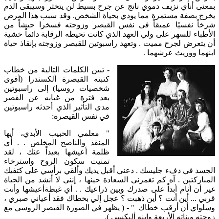
بمعنى أنأي نزيف دموي ناتج عن جرح بسيط لن يتخثر وسيبقى الدم
يخرج بصفة مستمرة مما يودي بحياة الشخص. وقد سبب هذا المرض
شرخاً نفسيًا عميقاً فى نفس القيصر وزوجته فسخرا جيشاً من
الأطباء للسهر على ولي العهد الذي كانت تحيطه الرقابة دائماً خشية
أن يتعرض لجرح مميت . وتعهد راسبوتين للقيصر وزوجته بإنقاذ حياة
ابنهما ووريث عرشهما .
-
تبين الكلمات التالية من خطاب
كتبته القيصرة ألكسندرا (أقوى
شخصيات روسيا) إلى راسبوتين
بعد فترة من غيابه عن القصر
مدى التأثير الذي أحدثه راسبوتين
في نفس القيصرة:
" معلمي الحبيب الأبدي، أيها
المنقذ والناصح المخلص . . أي
ظلمة أعيشها بعيداً عنك ، لقد
تمنيت سكون الروح واسترخاء
الجسد في دفء جليسك . دعني أقبل يديك وألقي برأسي على كتفيك
المباركتين . آه كم تغمرني السعادة حينها ، إنني لا أنشد من الحياة
غير أن أنام أبداً على صدرك وبين ذراعيك . . أي غبطةأعيشها وأنت
قربي ... أين أنت ؟ أين ذهبت ؟ عجل إلي بخطاك فقد أعياني صبري ،
وسلواي أن أرقب خطاك " - ( يظهر في الصورة القيصر الروسي مع
زوجته وبناته الأربعة وابنه أليكسي ).