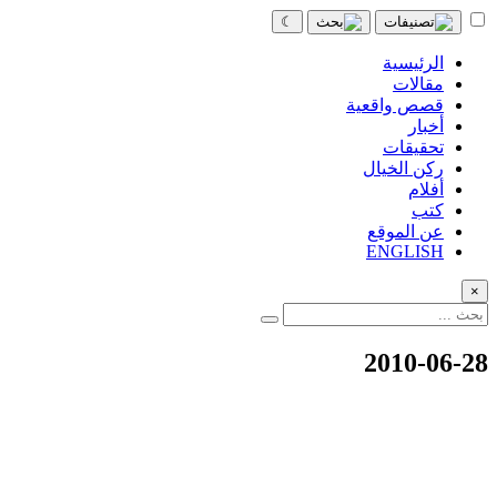
☾
الرئيسية
مقالات
قصص واقعية
أخبار
تحقيقات
ركن الخيال
أفلام
كتب
عن الموقع
ENGLISH
×
2010-06-28