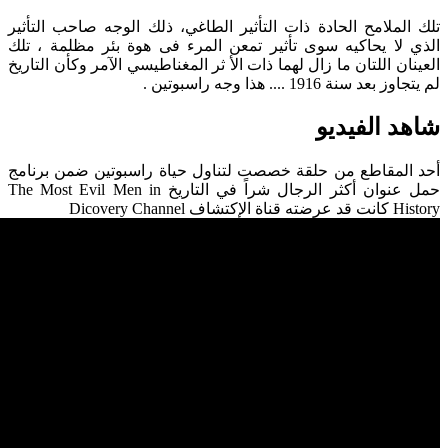
تلك الملامح الحادة ذات التأثير الطاغي، ذلك الوجه صاحب التأثير
الذي لا يحاكيه سوى تأثير تمعن المرء فى هوة بئر مظلمة ، تلك
العينان اللتان ما زال لهما ذات الأ ثر المغناطيسي الآمر وكأن التاريخ
لم يتجاوز بعد سنة 1916 .... هذا وجه راسبوتين .
شاهد الفيديو
أحد المقاطع من حلقة خصصت لتناول حياة راسبوتين ضمن برنامج
حمل عنوان أكثر الرجال شراً في التاريخ The Most Evil Men in
History كانت قد عرضته قناة الإكتشاف Dicovery Channel
المصادر
كتاب أسرار بافوميت : التجسدات البشرية للشيطان - د. ياسر
منجي
Wikipedia
إقرأ أيضاً ...
دعوة لتجربة روحية محورها " راسبوتين "
جولة ماورائية في روسيا