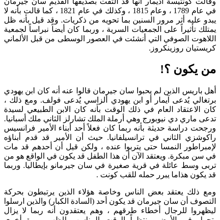
وقالت كونتيسة أديمار أنها قد التقت بصديقها القديم سان جيرمان
في عام 1789 ، وعام 1815 ، وكذلك في عام 1821 ، كما قالت بأنه لا
يبدو عليه أثر مرور السنين بما تحويه من ذكريات. وقد قيل بأنه ظل
يمتلك تأثيراً على الجمعيات السرية ، وربما كان أيضاً نبراساً لجمعية
اللاهوت الصوفي التي أنشئت في العصور الوسطى من قبل الألماني
كريستيان روزينكروز.
من يكون ؟!
أهل باريس الذين لم يحبوا سان جيرمان قالوا عنه أنه كان ابن يهودي
برتغالي يُدعى آيمار أو ابن يهودي ألزاسي يُدعى فولف. ومع ذلك ،
كان الاعتقاد العام في ذلك الوقت بأنه كان الابن الطبيعي لسيدة
تدعى ماري دي نيوبورج وهي أرملة الملك تشارلز الثاني ملك أسبانيا.
ورجحت دراسة حديثة بأنه ربما كان فعلاً أحد أبناء الأمير فرانسيس
راكوشزي الثاني في ترانسيلفانيا. حيث أن الأمير قد قدم أبناؤه
لإمبراطور النمسا حتى يتربوا عنده ، ولكن قيل أن أحدهم قد مات
في سن مبكرة. ويعتقد الآن أن هذا الطفل قد يكون في الواقع هو من
تربى وسط عائلة في قرية صغيرة في سان جيرمانو بإيطاليا. وربما
قد يكون هذاما يبرر حمله للقب كونت .
ومع ذلك يعتقد بعض الناس وخاصة هؤلاء الذين يرتبطون بحركة
التصوف أن سان جيرمان قد يكون أحد (السادة الكبار) والذين ارسلوا
ليظهروا للرجال أخطاء طرقهم ، وهم يعتقدون أنه ربما لا يزال
يتجول في الأرض منتظراً الوقت المناسب للظهور مرة أخرى