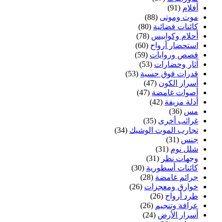
أفلام
(91)
موت وموتى
(88)
كائنات فضائية
(80)
أحلام وكوابيس
(78)
استحضار أرواح
(60)
قصص وروايات
(59)
آثار وحضارات
(53)
قدرات فوق حسية
(53)
أسرار الكون
(47)
أصوات غامضة
(47)
أدلة مزيفة
(42)
مس
(36)
غرائب أخرى
(35)
تجارب الموت الوشيك
(34)
جنس
(31)
شلل نوم
(31)
وجهات نظر
(31)
كائنات أسطورية
(30)
جرائم غامضة
(28)
خوارق ومعجزات
(26)
طرد أرواح
(26)
عرافة وتنجيم
(26)
أسرار الأرض
(24)