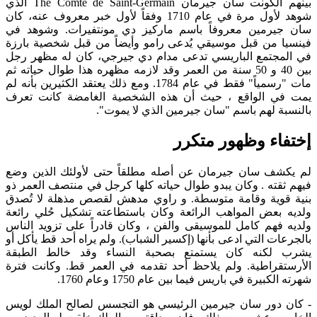
بينهم الكونت سان جيرمان The Comte de Saint-Germain الذي
شوهد لأول مرة في عام 1710 وفقاً لأول خبر معروف عنه، كان
سان جيرمين معروفاً باسم ماركيز دي مونتفيرات. وشوهد في
فينسيا من قبل موسيقي يُدعى رامو وأيضاً من قبل شخصية بارزة
في المجتمع الباريسي تدعى مدام دي جيرجي، كان له مظهر رجل
بين 40 و 50 سنة من العمر وقد لازمه مظهره هذا طوال حياته ثم
مات "رسمياً" فقط في عام 1784. ومع ذلك يعتقد الكثيرين بأنه لم
يمت في الواقع ، حيث أن هذه الشخصية الغامضة كانت تعرف
بالنسبة لهم باسم "سان جيرمين الذي لا يموت".
إختفاء وظهور متكرر
لم يكشف سان جيرمان عن أصله مطلقاً حتى لأولئك الذين وضع
فيهم ثقته . وكان يبدو طوال حياته كلها كرجل في منتصف العمر ذو
بنية قوية وقامة متوسطة. و راوي مدهش لقصص مذهلة لا تُصدق
ولديه بعض المواهب الرائعة وكان باستطاعته تشكيل حُلي رائعة
ولديه فهم كامل للموسيقى والفن ، وكان قادراً على تزويد الناس
بالجرعات التي ادعى بأنها (إكسير الشباب). ولم يراه أحد قط يأكل أو
يشرب لكنه كان يستمتع بصحبة النساء وقد خالط الطبقة
الأرستقراطية. ولم يلاحظ أحد تقدمه في العمر قط. وكانت فترة
شهرته الكبيرة في باريس فيما بين عام 1750 وعام 1760.
- كان دور سان جيرمين الرئيسي هو التجسس لصالح الملك لويس