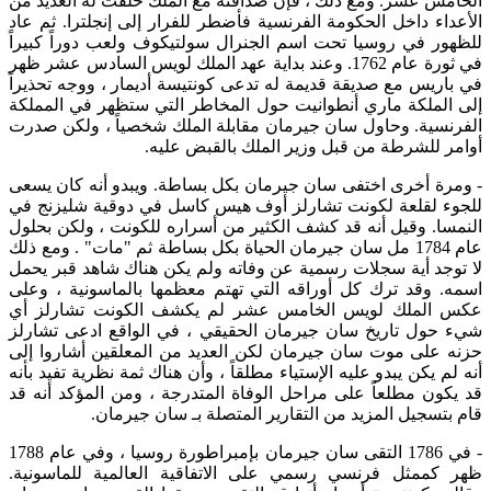
الخامس عشر. ومع ذلك ، فإن صداقته مع الملك خلقت له العديد من
الأعداء داخل الحكومة الفرنسية فأضطر للفرار إلى إنجلترا. ثم عاد
للظهور في روسيا تحت اسم الجنرال سولتيكوف ولعب دوراً كبيراً
في ثورة عام 1762. وعند بداية عهد الملك لويس السادس عشر ظهر
في باريس مع صديقة قديمة له تدعى كونتيسة أديمار ، ووجه تحذيراً
إلى الملكة ماري أنطوانيت حول المخاطر التي ستظهر في المملكة
الفرنسية. وحاول سان جيرمان مقابلة الملك شخصياً ، ولكن صدرت
أوامر للشرطة من قبل وزير الملك بالقبض عليه.
- ومرة أخرى اختفى سان جيرمان بكل بساطة. ويبدو أنه كان يسعى
للجوء لقلعة لكونت تشارلز أوف هيس كاسل في دوقية شليزنج في
النمسا. وقيل أنه قد كشف الكثير من أسراره للكونت ، ولكن بحلول
عام 1784 مل سان جيرمان الحياة بكل بساطة ثم "مات" . ومع ذلك
لا توجد أية سجلات رسمية عن وفاته ولم يكن هناك شاهد قبر يحمل
اسمه. وقد ترك كل أوراقه التي تهتم معظمها بالماسونية ، وعلى
عكس الملك لويس الخامس عشر لم يكشف الكونت تشارلز أي
شيء حول تاريخ سان جيرمان الحقيقي ، في الواقع ادعى تشارلز
حزنه على موت سان جيرمان لكن العديد من المعلقين أشاروا إلى
أنه لم يكن يبدو عليه الإستياء مطلقاً ، وأن هناك ثمة نظرية تفيد بأنه
قد يكون مطلعاً على مراحل الوفاة المتدرجة ، ومن المؤكد أنه قد
قام بتسجيل المزيد من التقارير المتصلة بـ سان جيرمان.
- في 1786 التقى سان جيرمان بإمبراطورة روسيا ، وفي عام 1788
ظهر كممثل فرنسي رسمي على الاتفاقية العالمية للماسونية.