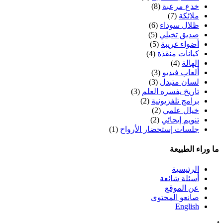
خدع مرعبة
(8)
ملائكة
(7)
ظلال سوداء
(6)
صديق تخيلي
(5)
أضواء غريبة
(5)
كيانات منقذة
(4)
الهالة
(4)
ألعاب فيديو
(3)
لسان متبدل
(3)
تاريخ يفسره العلم
(3)
برامج تلفزيونية
(2)
خيال علمي
(2)
تنويم إيحائي
(2)
جلسات إستحضار الأرواح
(1)
ما وراء الطبيعة
الرئيسية
أسئلة شائعة
عن الموقع
صانعو المحتوى
English