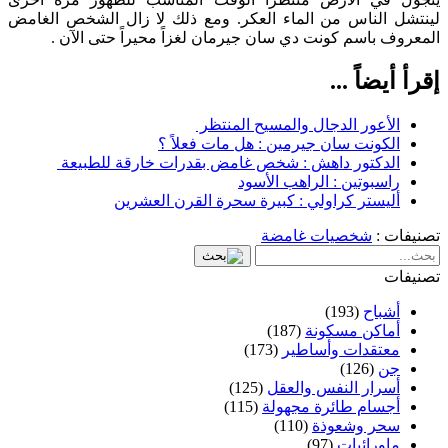
لينتشل الناس من الماء العكر. ومع ذلك لا زال الشخص الغامض
المعروف باسم كونت دي سان جيرمان لغزاً محيراً حتى الآن .
إقرأ أيضاً ...
الأعور الدجال والمسيح المنتظر
الكونت سان جيرمين : هل مات فعلاً ؟
الدكتور داهش : شخص غامض بقدرات خارقة للطبيعة
راسبوتين : الراهب الأسود
أليستر كراولي : كبيرة سحرة القرن العشرين
تصنيفات :
شخصيات غامضة
تصنيفات
أشباح
(193)
أماكن مسكونة
(187)
معتقدات وأساطير
(173)
جن
(126)
أسرار النفس والعقل
(125)
أجسام طائرة مجهولة
(115)
سحر وشعوذة
(110)
ماورائيات
(97)