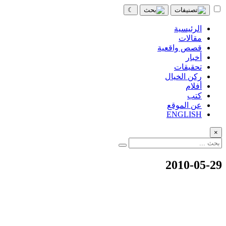
☾
الرئيسية
مقالات
قصص واقعية
أخبار
تحقيقات
ركن الخيال
أفلام
كتب
عن الموقع
ENGLISH
×
2010-05-29