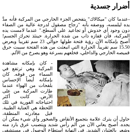
أضرار جسدية
-
عندما كان "ميكالاك" يتفحص الجزء الخارجي من المركبة فأنه مدَّ
يده ليلمسه، ووصفه بأنه "زجاج مصقول لدرجة عالية من الصفاء
دون وجود أي خدوش أو تجاعيد على السطح." عندما لامست يده
المركبة، فأن قفازه ذاب من شدة الحرارة. حينئذ تحرك الجسم!
أصبح بإمكانه الآن رؤية فتحة طولها حوالي 23 سم تقريباً وبعرض
15.50 سم تقريباً. الحرارة التي انبعثت من هذه الفتحة سببت حرق
قميصه الخارجي والداخلي، فخلعهم بسرعة وهو يصرخ من الألم.
-
كان بإمكانه مشاهدة
المركبة وهي ترتفع في
السماء من فوقه. كان
بإمكانه أيضاً الإحساس
بلفحات من الهواء عندما
طارت المركبة من على
الأرض. كانت أكثر
احتياجاته الفورية في تلك
اللحظة هي العناية الطبية.
قبل مغادرته المنطقة،
حاول أن يترك علامة بتجميع الأنقاض والصخور وأي شيء يمكن أن
يجده. أصبح يعاني الآن من ألم رأس شديد ويتصبب عرق بارد منه
وشعر بالغثيان الشديد. في النهاية استطاع الوصول في مستشفى