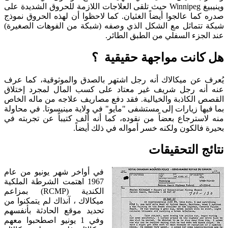
وينيبيغ Winnipeg حيث تلقى العلاجات اللازمة للحروق الشديدة على
صدره كما عالجوا أيضاً الغثيان. كما لاحظوا أن لهذه الحروق نموذج
شبكة تتماثل مع الشكل الذي وصفه (شبكة من الفوهات الصغيرة)
عند الجزء السفلي من الطبق الطائر.
هل كانت مواجهة حقيقية ؟
يُعرف عن ميكالاك أنه رجل اشتهر بالصدق والموثوقية، كما عرف
عنه أنه رجل شريف غير معتاد على كسب المال لمجرد إختلاق
القصص الكاذبة والخيالية. فقد دفع مصاريف علاجه من ماله الخاص
بما فيها زيارات إلى مستشفى "مايو" في ولاية مينيسوتا. في محاولة
منه لاسترجاع بعضاً من نقوده، كما أنه ألف كتيباً عن تجربته في
بحيرة فالكون ولكنه خسر أمواله في ذلك أيضاً.
نتائج التحقيقات
في أواخر شهر يونيو من عام
1967 اهتمت الشرطة الملكية
الكندية (RCMP) بمزاعم
ميكالاك ، آنذاك لم يتمكنوا من
تحديد موقع الحادثة بأنفسهم
وفي 1 يونيو اصطحبوا معهم