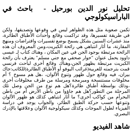
تحليل نور الدين بورحيل - باحث في
الباراسيكولوجي
تكمن صعوبة مثل هذه الظواهر ليس في وقوعها وتصديقها، ولكن
في طريقة تفسيرها، وقد تراكمت وقائع وأحداث الأطباق الطائرة،
منذ عشرات السنين بشكل يسمح بوضع تفسيرات وافتراضات ومنهج
المقارنة، ما أثار انتباهي هي رائحة الكبريت،ومن المعروف أن هذه
الرائحة مرتبطة بوجود الجن في عين المكان ، وهناك كتاب لـ عيسى
داوود يحمل عنوان "حوار صحفي مع جني مسلم" يعترف بأن رائحة
الكبريت مرتبطة بظهور الجن،وهناك وقائع أخرى لباحث فرنسي
قمت بترجمته للعربية(غرائب اليوفو أو الأطباق الطائرة)للكاتب:جاك
بيران، فيه وقائع حول ظهور وتنوع الألوان، ،هل هم مسوخ ؟ أم
مخلوقات مستنسخة ومبرمجة ومرسلة من طرف مخلوقات أخرى
،وذلك بواسطة أطباق طائرة؟هل هم نوع من الجن وصل تلك
المرحلة من التطور؟هل هم جاؤوا من باطن الأرض أم من باطن
البحرأم من كواكب أخرى؟ ما أثار انتباهي كذلك هو ظهور الألوان
وتنوعها حسب حركة الطبق الطائر، والجواب يوجد في دراسة
الفيزياء لطول الموجات وكذلك سيكولوجية الألوان وعلاقتها بالإدرك
البصري.
شاهد الفيديو