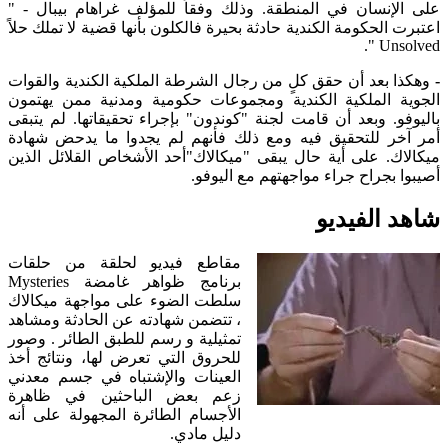
على الإنسان في المنطقة. وذلك وفقاً للمؤلف غراهام بيبال - "
اعتبرت الحكومة الكندية حادثة بحيرة فالكلون بأنها قضية لا تملك حلاً
Unsolved ".
-
وهكذا بعد أن حقق كلٍ من رجال الشرطة الملكية الكندية والقوات
الجوية الملكية الكندية ومجموعات حكومية ومدنية ممن يهتمون
باليوفو. وبعد أن قامت لجنة "كوندون" بإجراء تحقيقاتها. لم يتبقى
أمر آخر للتحقيق فيه ومع ذلك فأنهم لم يجدوا ما يدحض شهادة
ميكالاك. على أية حال يبقى "ميكالاك"أحد الأشخاص القلائل الذين
أصيبوا بجراح جراء مواجهتهم مع اليوفو.
شاهد الفيديو
مقاطع فيديو لحلقة من حلقات
برنامج ظواهر غامضة Mysteries
سلطت الضوء على مواجهة ميكالاك
، تتضمن شهادته عن الحادثة ومشاهد
تمثيلية و رسم للطبق الطائر . وصور
للحروق التي تعرض لها، ونتائج أخذ
العينات والإشتباه في جسم معدني
زعم بعض الباحثين في ظاهرة
الأجسام الطائرة المجهولة على أنه
دليل مادي.