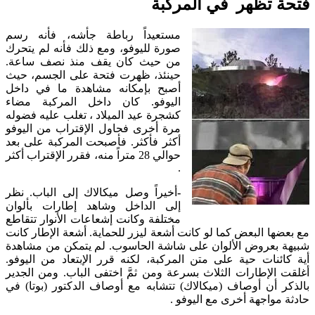
فتحة تظهر في المركبة
مستعيداً رباطة جأشه، فأنه رسم
صورة لليوفو، ومع ذلك فأنه لم يتحرك
من حيث كان يقف منذ نصف ساعة.
حينئذ، ظهرت فتحة على الجسم، حيث
أصبح بإمكانه مشاهدة ما في داخل
اليوفو. كان داخل المركبة مضاء
كشجرة عيد الميلاد ، تغلب عليه فضوله
مرة أخرى فحاول الإقتراب من اليوفو
أكثر فأكثر. فأصبحت المركبة على بعد
حوالي 28 متراً منه، فقرر الإقتراب أكثر
.
-
أخيراً وصل ميكالاك إلى الباب. نظر
إلى الداخل وشاهد إطارات بألوان
مختلفة وكانت إشعاعات الأنوار تتقاطع
مع بعضها البعض كما لو كانت أشعة ليزر للحماية. أشعة الإطار كانت
شبيهة بعروض الألوان على شاشة الحاسوب. لم يتمكن من مشاهدة
أية كائنات حية على متن المركبة، لكنه قرر الإبتعاد من اليوفو.
أغلقت الإطارات الثلاث بسرعة ومن ثمَّ اختفى الباب. ومن الجدير
بالذكر أن أوصاف (ميكالاك) تتشابه مع أوصاف الدكتور (بوتا) في
حادثة مواجهة أخرى مع اليوفو .