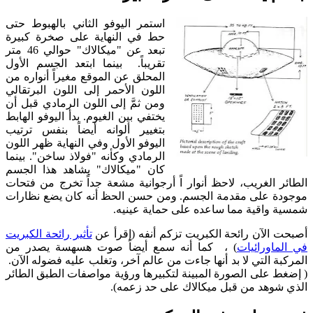
استمر اليوفو الثاني بالهبوط حتى
حط في النهاية على صخرة كبيرة
تبعد عن "ميكالاك" حوالي 46 متر
تقريباً. بينما ابتعد الجسم الأول
المحلق عن الموقع مغيراً أنواره من
اللون الأحمر إلى اللون البرتقالي
ومن ثمَّ إلى اللون الرمادي قبل أن
يختفي بين الغيوم. بدأ اليوفو الهابط
بتغيير ألوانه أيضاً بنفس ترتيب
اليوفو الأول وفي النهاية ظهر اللون
الرمادي وكأنه "فولاذ ساخن". بينما
كان "ميكالاك" يشاهد هذا الجسم
الطائر الغريب، لاحظ أنوار اً أرجوانية مشعة جداً تخرج من فتحات
موجودة على مقدمة الجسم. ومن حسن الحظ أنه كان يضع نظارات
شمسية واقية مما ساعده على حماية عينيه.
صبحت الآن رائحة الكبريت تزكم أنفه (إقرأ عن
تأثير رائحة الكبريت
في الماورائيات
) ، كما أنه سمع أيضاً صوت هسهسة يصدر من
المركبة التي لا بد أنها جاءت من عالم آخر، وتغلب عليه فضوله الآن.
( إضغط على الصورة المبينة لتكبيرها ورؤية مواصفات الطبق الطائر
الذي شوهد من قبل ميكالاك على حد زعمه).