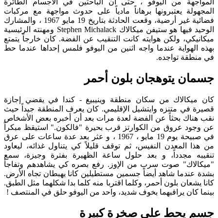
المواجهة من اليوفو ، حتى أن الباحثين في الأجسام الطائرة
المجهولة يعتبرونها برهاناً مادياً على حدوث مواجهة مع مركبات
فضائية غير أرضية، وقعت الحادثة بتاريخ 19 مايو 1967 ، والمشارك
الوحيد فيها هو ستيفن ميكالاك Stephen Michalack ومهنته الرئيسية
ميكانيكي، ولكن هوايته كانت التنقيب عن الفضة. كان خارجاً يتمتع
بهذه الهواية عندما واجه اثنين من اليوفو فلمس إحداها عندما حط
في منطقة تواجده.
جسمان يتوهجان بلون أحمر
كان ميكالاك من سكان منطقة وينيبيغ - كندا في يقضي إجازة
قصيرة في متنزه وايتشيل الإقليمي. كان يعرف المنطقة جيداً حيث
نقب هناك بحثاً عن الفضة لعدة مرات بعد أن أخبره بعض الأشخاص
عن وجود عروق من الكوارتز قرب بحيرة "فالكون." استيقظ مبكراً
في صبيحة يوم 19 مايو ، 1967 ، و عثر بعد عدة ساعات على عرق
من هذا المعدن النفيس، ثم توقف قليلاً كي يتناول غذائه، ليعاود
تنقيبه مجدداً، و بعد حلول ساعة الظهيرة بفترة وجيزة، سمع
"ميكالاك" صوت سرب من الإوز. رفع بصره كي يشاهدهم وتفاجأ
بشدة عندما شاهد أيضاً جسمين مستطيلين كانا يهبطان تجاه الأرض.
كانا يشعان بلون أحمر، وكلما اقتربا منه كلما بدا شكلهما مثل الطبق.
بينما كان يراقبهما بخوف شديد، واحد من اليوفو حلق في المنتصف !
جسم يحط على صخرة كبيرة