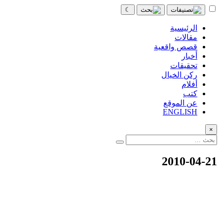
☾
الرئيسية
مقالات
قصص واقعية
أخبار
تحقيقات
ركن الخيال
أفلام
كتب
عن الموقع
ENGLISH
×
2010-04-21