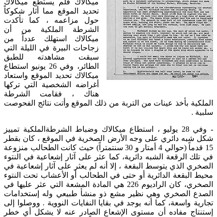
ميكالاك فلم يستطع ميكالاك
تحديد الموقع مما أثار شكوكاً
حول مزاعمه ، كما تأكدت
الشرطة الملكية من أن
ميكالاك استهلك عدداً من
زجاحات البيرة في الليلة التي
سبقت مشاهدته للطبق
الطائر، وفي 26 يونيو استطاع
ميكالاك تحديد الموقع واستعاد
أغراضه الشخصية التي تركها
هناك ، فقامت الشرطة
الملكية بأخذ عينات من التربة من ذلك الموقع وأتت نتائج الفحوصت
سلبية .
وفي 28 يوليو ، استطاع ميكالاك وضباط الشرطةالملكية تمييز
شكل شبه دائري على وجه الأرض الصخرية في الموقع ، كان بقطر
15 قدماً (حوالي 4 أمتار و 30 سنتمتراً) حيث كانت الطحالب منزوعة
في تلك الرقعة الشبه دائرية، كما عثر على آثار إشعاعية في النتوء
الصخري الذي يتوسط البقعة ، إلا أنه لم يعثر على آثار إشعاعية في
محيط البقعة الدائرية أو حتى في الطحالب أو الأعشاب تحت النتوء
الصخري، كان الراديوم 226 هي المادة المشعة التي عثر عليها في
الصدع الصخري وهي نظير مشع ذو منشأ طبيعي وله إستخدامات
تجارية واسعة، كما أنه يوجد في بقايا النفايات النووية . ووصلوا إلى
إستنتاج مفاده أن مستوى الإشعاع الصادر عنه لا يشكل أي خطر