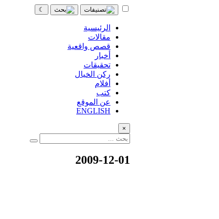
☾
الرئيسية
مقالات
قصص واقعية
أخبار
تحقيقات
ركن الخيال
أفلام
كتب
عن الموقع
ENGLISH
×
2009-12-01