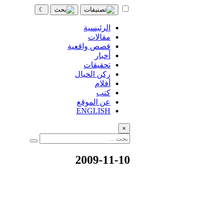
☾
الرئيسية
مقالات
قصص واقعية
أخبار
تحقيقات
ركن الخيال
أفلام
كتب
عن الموقع
ENGLISH
×
2009-11-10