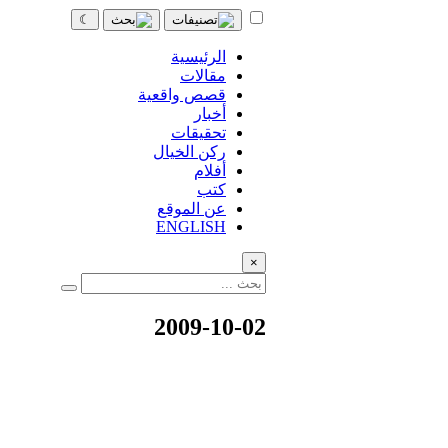
☾
الرئيسية
مقالات
قصص واقعية
أخبار
تحقيقات
ركن الخيال
أفلام
كتب
عن الموقع
ENGLISH
×
2009-10-02