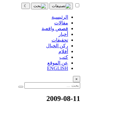
☾
الرئيسية
مقالات
قصص واقعية
أخبار
تحقيقات
ركن الخيال
أفلام
كتب
عن الموقع
ENGLISH
×
2009-08-11