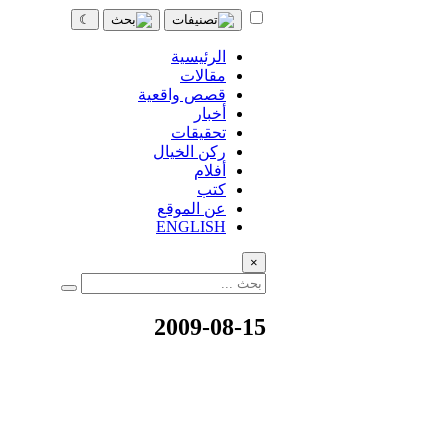
☾
الرئيسية
مقالات
قصص واقعية
أخبار
تحقيقات
ركن الخيال
أفلام
كتب
عن الموقع
ENGLISH
×
2009-08-15