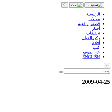
☾
الرئيسية
مقالات
قصص واقعية
أخبار
تحقيقات
ركن الخيال
أفلام
كتب
عن الموقع
ENGLISH
×
2009-04-25