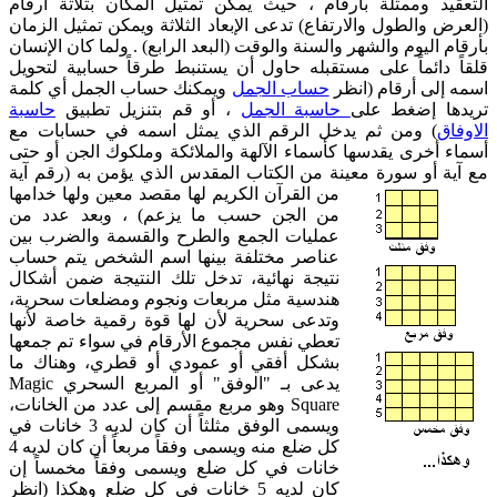
التعقيد وممثلة بأرقام ، حيث يمكن تمثيل المكان بثلاثة أرقام
(العرض والطول والارتفاع) تدعى الإبعاد الثلاثة ويمكن تمثيل الزمان
بأرقام اليوم والشهر والسنة والوقت (البعد الرابع) .
ولما كان الإنسان
قلقاً دائماً على مستقبله حاول أن يستنبط طرقاً حسابية لتحويل
اسمه إلى أرقام (انظر
حساب الجمل
ويمكنك حساب الجمل أي كلمة
تريدها إضغط على
حاسبة الجمل
، أو قم بتنزيل تطبيق
حاسبة
الاوفاق
) ومن ثم يدخل الرقم الذي يمثل اسمه في حسابات مع
أسماء أخرى يقدسها كأسماء الآلهة والملائكة وملكوك الجن أو حتى
مع آية أو سورة معينة من الكتاب المقدس الذي يؤمن به (رقم آية
من
القرآن الكريم لها مقصد معين ولها خدامها
من الجن حسب ما يزعم) ، وبعد عدد من
عمليات الجمع والطرح والقسمة والضرب بين
عناصر مختلفة بينها اسم الشخص يتم حساب
نتيجة نهائية، تدخل تلك النتيجة ضمن أشكال
هندسية مثل مربعات ونجوم ومضلعات سحرية،
وتدعى سحرية لأن لها قوة رقمية خاصة لأنها
تعطي نفس مجموع الأرقام في سواء تم جمعها
بشكل أفقي أو عمودي أو قطري، وهناك ما
يدعى بـ "الوفق" أو المربع السحري Magic
Square وهو مربع مقسم إلى عدد من الخانات،
ويسمى الوفق مثلثاً أن كان لديه 3 خانات في
كل ضلع منه ويسمى وفقاً مربعاً أن كان لديه 4
خانات في كل ضلع ويسمى وفقاً مخمساً إن
كان لديه 5 خانات في كل ضلع وهكذا (انظر