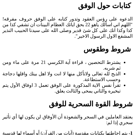
كتابات حول الوفق
الدعوه على رؤس العقود وتدور كتابه على الوفق حروف مفرقه!
"اللهم اني اسألك ياهو 22 بحق اياتك العظام البينات ان تشفي كذا من
كذا وكذا انك على كل شئ قدير وصلى الله على سيدنا الحبيب النذير
المشفع الاول الرسول الاخير".
شروط وطقوس
يشترط التحصين ، قراءة آية الكرسي 21 مرة على ماء ومن
ثم شربه.
الذبح لله تعالى ولاتأكل منها لا انت ولا اهل بيتك واقلها دجاجة
وحسب الاستطاعة.
تقرأ نفس الاية المذكورة على الوفق تعمل 3 اوفاق الأول يتم
تبخيره والثاني يمحى والثالث يعلق.
شروط القوة السحرية للوفق
يعتقد العاملين في السحر والشعوذة أن الأوفاق لن يكون لها أي تأثير
سحري إذا لم:
1-
يتم إحاطتها بكتابات مقدسة (آيات من القرآن) أو أسماء لها قدسية