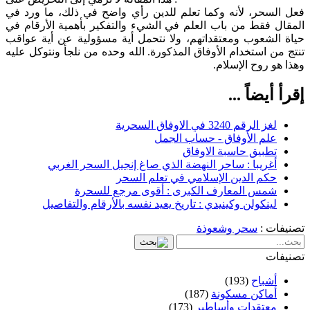
فعل السحر، لأنه وكما تعلم للدين رأي واضح في ذلك، ما ورد في
المقال فقط من باب العلم في الشيء والتفكير بأهمية الأرقام في
حياة الشعوب ومعتقداتهم، ولا نتحمل أية مسؤولية عن أية عواقب
تنتج من استخدام الأوفاق المذكورة. الله وحده من نلجأ ونتوكل عليه
وهذا هو روح الإسلام.
إقرأ أيضاً ...
لغز الرقم 3240 في الاوفاق السحرية
علم الأوفاق - حساب الجمل
تطبيق حاسبة الاوفاق
أغريبا : ساحر النهضة الذي صاغ إنجيل السحر الغربي
حكم الدين الإسلامي في تعلم السحر
شمس المعارف الكبرى : أقوى مرجع للسحرة
لينكولن وكينيدي : تاريخ يعيد نفسه بالأرقام والتفاصيل
تصنيفات :
سحر وشعوذة
تصنيفات
أشباح
(193)
أماكن مسكونة
(187)
معتقدات وأساطير
(173)