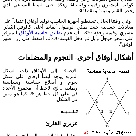
كوكب المشتري وقيمة وفقه 34 وهكذا..حتى النمط التساعي الذي
يخص القمر وقيمة وفقه 369
-
وفي وقتنا الحالي تستطيع أجهزة الحاسب توليد أوفاق إعتماداً على
معادلات حسابية حيث يمكن الوصول أنماط أعلى كالوفق الثنائي
عشري وقيمة وفقه 870 ، استخدم
تطبيق حاسبة الأوفاق
المتوفر
على متجر جوجل وأبل ثم أدخل القيمة 870 ثم اضغط على زر "أظهر
الوفق".
أشكال أوفاق أخرى- النجوم والمضلعات
بالإضافة إلى الأوفاق ذات الشكل
المربع يوجد أيضاً أوفاق على شكل
نجوم أو أضلاع خماسية وسداسية
وثمانية ..الخ، لاحظ أن مجموع الأعداد
في على كل خط هو 26 كما هو مبين
في الشكل:
تـنـبـيـه
عزيزي القارئ
: هذا المقالة لا ترمي إلى التحريض على