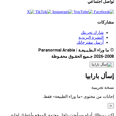
تواصل اجتماعي
مشاركات
شارك تجربتك
النشرة البريدية
أرسل مقترحاتك
©
ما وراء الـطـبـيعـة | Paranormal Arabia
2026-2008 جـميع الحقـوق محفـوظة
إسأل بارابيا
نسخة تجريبية
إجابات من محتوى «ما وراء الطبيعة» فقط.
×
اكتب سؤالك أدناه وسأبحث داخل محتوى الموقع وأعطيك إجابة