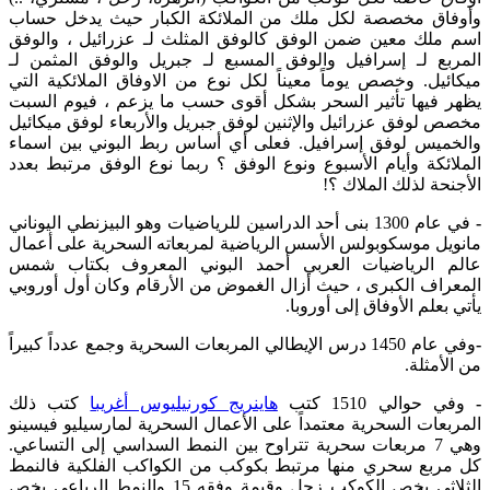
وأوفاق مخصصة لكل ملك من الملائكة الكبار حيث يدخل حساب
اسم ملك معين ضمن الوفق كالوفق المثلث لـ عزرائيل ، والوفق
المربع لـ إسرافيل والوفق المسبع لـ جبريل والوفق المثمن لـ
ميكائيل. وخصص يوماً معيناً لكل نوع من الاوفاق الملائكية التي
يظهر فيها تأثير السحر بشكل أقوى حسب ما يزعم ، فيوم السبت
مخصص لوفق عزرائيل والإثنين لوفق جبريل والأربعاء لوفق ميكائيل
والخميس لوفق إسرافيل. فعلى أي أساس ربط البوني بين اسماء
الملائكة وأيام الأسبوع ونوع الوفق ؟ ربما نوع الوفق مرتبط بعدد
الأجنحة لذلك الملاك ؟!
-
في عام 1300 بنى أحد الدراسين للرياضيات وهو البيزنطي اليوناني
مانويل موسكوبولس الأسس الرياضية لمربعاته السحرية على أعمال
عالم الرياضيات العربي أحمد البوني المعروف بكتاب شمس
المعراف الكبرى ، حيث أزال الغموض من الأرقام وكان أول أوروبي
يأتي بعلم الأوفاق إلى أوروبا.
-
وفي عام 1450 درس الإيطالي المربعات السحرية وجمع عدداً كبيراً
من الأمثلة.
-
وفي حوالي 1510 كتب
هاينريج كورنيليوس أغريبا
كتب ذلك
المربعات السحرية معتمداً على الأعمال السحرية لمارسيليو فيسينو
وهي 7 مربعات سحرية تتراوح بين النمط السداسي إلى التساعي.
كل مربع سحري منها مرتبط بكوكب من الكواكب الفلكية فالنمط
الثلاثي يخص الكوكب زحل وقيمة وفقه 15 والنمط الرباعي يخص