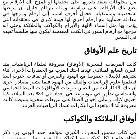
من مخلوقات يعتقد بقدرتها على تحقيقها أو فمزج تلك الأرقام مع
يضع تلك الأرقام، على دراسته ومثله بأرقام حاول أن يربطها
بشخصيته ومستقبله، فحول أحرف اسمه إلى أرقام ومزجها في
معادلة حسابية مع أرقام أخرى لها قيمة كبرى في معتقداته التي
يؤمن بها مثل أسماء الآلهة والأبراج والكواكب والملائكة وحتى أنه
مزجها مع أرقام السور في الكتب المقدسة ليكون منها طلسماً تفيده
في السحر.
تاريخ علم الأوفاق
كانت المربعات السحرية (الأوفاق) معروفة لعلماء الرياضيات منذ
القرن السابع الميلادي عندما احتك العرب مع الحضارات الأخرى أثناء
نشرهم للإسلام خصوصاً مع الهنود والفرس أو ثقافات جنوب آسيا
فتعلموا علوم الرياضيات والفلك من الهنود فيما تشير مصادر أخرى
أن تلك الأفكار أتت من الصين ، وبدأت الأوفاق ذات النمط الخماسي
والسداسي تظهر في موسوعة في بغداد في 883 بعد الميلاد، كما
احتوى كتاب رسائل إخوان الصفا على مربعات سحرية بسيطة كانت
معروفة آنذاك وتعود إلى ابتكارات علماء الرياضيات العرب.
أوفاق الملائكة والكواكب
في كتاب شمس المعارف الكبرى لمؤلفه أحمد البوني ورد ذكر
أوفاق خاصة لكل كوكب من الكواكب (الزهرة، زحل ، مشتري، ..)