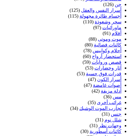
جن
(126)
أسرار النفس والعقل
(125)
أجسام طائرة مجهولة
(115)
سحر وشعوذة
(110)
ماورائيات
(97)
أفلام
(91)
موت وموتى
(88)
كائنات فضائية
(80)
أحلام وكوابيس
(78)
استحضار أرواح
(60)
قصص وروايات
(59)
آثار وحضارات
(53)
قدرات فوق حسية
(53)
أسرار الكون
(47)
أصوات غامضة
(47)
أدلة مزيفة
(42)
مس
(36)
غرائب أخرى
(35)
تجارب الموت الوشيك
(34)
جنس
(31)
شلل نوم
(31)
وجهات نظر
(31)
كائنات أسطورية
(30)