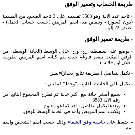
طريقة الحساب وتعمير الوفق
- تاخذ عدد الاية وهو 3583 تقسمه على 3 تاخذ الصحيح من القسمة
(دون كسور) - وننقص منه اسم المريض (حسب حساب الجمل) -
تضيف 22 إليه.
- طريقة تعمير الوفق
- يوضع على نسقبطد- زج- واح خالي الوسط (الخانة الوسطى من
الوفق المثلث تبقى فارغة حيث يتم كتابة اسم المريض بطريقة
"فلان ابن فلانة")
- تكمل بتفاضل 1 بطريقة تتابع (بحداز)=بسر
- تكمل باقي الخانات الفارغة "وجط" كما يلي :
نجمع أصغر خانة مع أكبر خانة ثم نطرح المجموع الناتج من
رقم الآية 3583
وبعدها تكمل بتفاضل واحد كما هو معلوم
وتكتب اسم المريض وامه في الخانة الوسط للوفق.
- اضغط على
حاسبة وفق الشفاء
وذلك حسب اسم الشخص واسم
أمه.