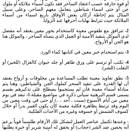
أو قوة خارقة حسب اعتقاد الساحر فقد تكون أسماء ملائكة أو ملوك
جن أو حتى اسماء شياطين يتعامل معهم الساحر، وعلى سبيل
المثال يتم إحاطة أركان بعض الأوفاق بأربع اسماء من أسماء
الملائكة حيث تترابط نهايات أحرفها عند الزوايا.
2-
تترافق مع طقوس معينة كاستخدام بخور معين يعتقد أنه مفضل
لدى الموكل بتنفيذ الأمنية أو العمل الذي يتمناه الساحر ، والموكل هنا
هو الجن أو الأرواح.
3-
يتم استخدام حبر معين في كتابتها كماء الورد.
4-
تكتب أو ترسم على ورق طاهر أو جلد حيوان كالغزال (للخير) أو
الثعلب (للشر).
5-
نطق تعاويذ معينة تطلب المساعدة من مخلوقات و أرواح يعتقد
أن لها القدرة على تنفيذ السحر كملوك الجن والشياطين، وهنا يتم
مناداة أسماء معينة فأن لم يستجيبوا يصطلح على تذكيرهم بقسم
يسمى قسم البرهتية سيأتي ذكره في مواضيع مقبلة.6- تنفذ في يوم
معين من أيام الأسبوع (سبت ، أحد ، ..) أو حتى في وقت معين من
اليوم وقد ترتبط بظاهرة فكلية معينة كأن يكون القمر بدراً أو خلال
كسوف الشمش أو خسوفه وغيره من الأحداث الفلكية.
-
وعندها تكتمل عناصر العمل لتشكل تلك الأرقام طلسماً قوياً يزعم
أنه يحصن ضد الشر (حجاب) أو يحقق له أمنية شرير أو خيرة يطلبها