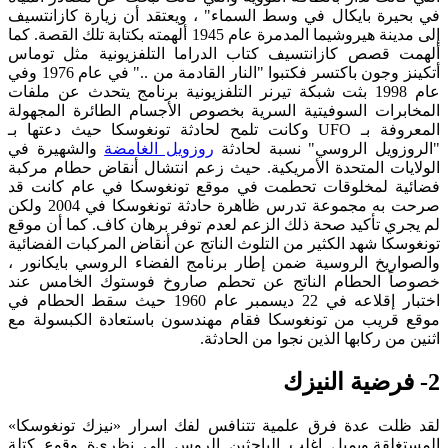
في بحيرة بايكال في وسط السماء" ، ويعتقد أن زيارة كازانتسيف
إلى مدينة هيروشيما المدمرة عام 1945 ألهمته بكتابة تلك القصة. كما
ألهمت قصص كازانتسيف كتاب الدراما التلفزيونية مثل توماس
أتكينز وجون باكتسر فكتبوا "النار القادمة من .." في عام 1976 وفي
عام 1998 بثت شبكة تيرنر التلفزيونية برنامج يتحدث عن ملفات
المخابرات السوفيتية السرية بخصوص الأجسام الطائرة المجهولة
المعروفة بـ UFO وكانت تلمح لحادثة تونغوسكا حيث دعتها بـ
"الروزويل الروسي" نسبة لحادثة
روزويل الغامضة
والشهيرة في
الولايات المتحدة الأمريكية. حيث زعم انتشال أنقاض حطام مركبة
فضائية لمخلوقات تحطمت في موقع تونغوسكا في عام كانت قد
صرحت به مجموعة تدرس ظاهرة حادثة تونغوسكا في 2004 ولكن
لم يجري تأكيد صحة ذلك الزعم لعدم توفر برهان كاف. كما أن موقع
تونغوسكا شهد الكثير من التلوث الناتج عن أنقاض المركبات الفضائية
والصواريخ الروسية ضمن إطار برنامج الفضاء الروسي بايكانور ،
خصوصاً الحطام الناتج عن تحطم صاروخ فوستوك الخامس عند
اختبار إقلاعه في 22 ديسمبر عام 1960 حيث سقط الحطام في
موقع قريب من تونغوسكا فقام مهندسون باستعادة الكبسولة مع
اثنين من ركابها الذين نجوا من الحادثة.
2- فرضية النيزك
لقد ظلت عدة فرق علمية تتنافس لفك اسرار «نيزك تونغوسكا»
المستغلقة.ويميل اغلب الباحثين الروس الى نظري
ة وقوع كتلة