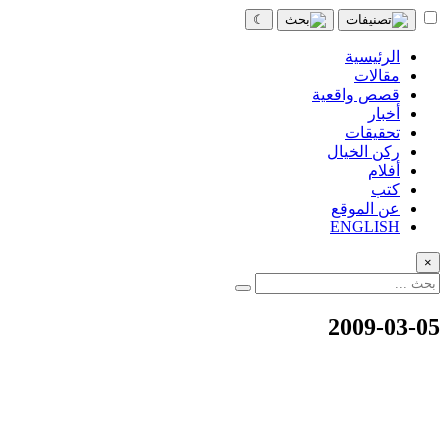
☾
الرئيسية
مقالات
قصص واقعية
أخبار
تحقيقات
ركن الخيال
أفلام
كتب
عن الموقع
ENGLISH
×
2009-03-05