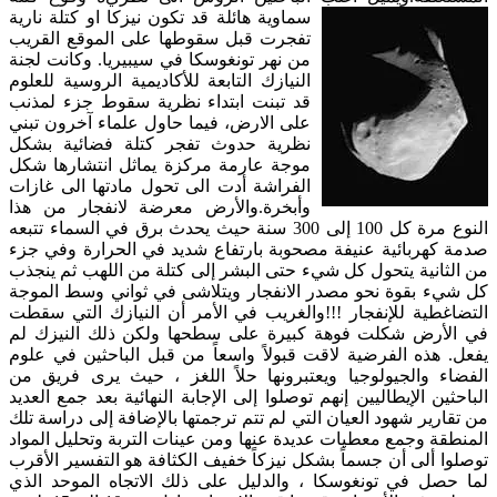
سماوية هائلة قد تكون نيزكا او كتلة نارية
تفجرت قبل سقوطها على الموقع القريب
من نهر تونغوسكا في سيبيريا. وكانت لجنة
النيازك التابعة للأكاديمية الروسية للعلوم
قد تبنت ابتداء نظرية سقوط جزء لمذنب
على الارض، فيما حاول علماء آخرون تبني
نظرية حدوث تفجر كتلة فضائية بشكل
موجة عارمة مركزة يماثل انتشارها شكل
الفراشة أدت الى تحول مادتها الى غازات
وأبخرة.والأرض معرضة لانفجار من هذا
النوع مرة كل 100 إلى 300 سنة حيث يحدث برق في السماء تتبعه
صدمة كهربائية عنيفة مصحوبة بارتفاع شديد في الحرارة وفي جزء
من الثانية يتحول كل شيء حتى البشر إلى كتلة من اللهب ثم ينجذب
كل شيء بقوة نحو مصدر الانفجار ويتلاشى في ثواني وسط الموجة
التضاغطية للإنفجار !!!والغريب في الأمر أن النيازك التي سقطت
في الأرض شكلت فوهة كبيرة على سطحها ولكن ذلك النيزك لم
يفعل. هذه الفرضية لاقت قبولاً واسعاً من قبل الباحثين في علوم
الفضاء والجيولوجيا ويعتبرونها حلاً اللغز ، حيث يرى فريق من
الباحثين الإيطاليين إنهم توصلوا إلى الإجابة النهائية بعد جمع العديد
من تقارير شهود العيان التي لم تتم ترجمتها بالإضافة إلى دراسة تلك
المنطقة وجمع معطيات عديدة عنها ومن عينات التربة وتحليل المواد
توصلوا ألى أن جسماً بشكل نيزكاً خفيف الكثافة هو التفسير الأقرب
لما حصل في تونغوسكا ، والدليل على ذلك الاتجاه الموحد الذي