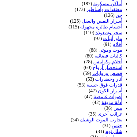
أماكن مسكونة
(187)
معتقدات وأساطير
(173)
جن
(126)
أسرار النفس والعقل
(125)
أجسام طائرة مجهولة
(115)
سحر وشعوذة
(110)
ماورائيات
(97)
أفلام
(91)
موت وموتى
(88)
كائنات فضائية
(80)
أحلام وكوابيس
(78)
استحضار أرواح
(60)
قصص وروايات
(59)
آثار وحضارات
(53)
قدرات فوق حسية
(53)
أسرار الكون
(47)
أصوات غامضة
(47)
أدلة مزيفة
(42)
مس
(36)
غرائب أخرى
(35)
تجارب الموت الوشيك
(34)
جنس
(31)
شلل نوم
(31)