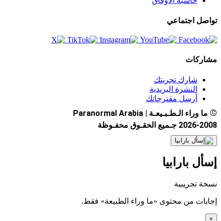
حاسبة الأوفاق
تواصل اجتماعي
مشاركات
شارك تجربتك
النشرة البريدية
أرسل مقترحاتك
©
ما وراء الـطـبـيعـة | Paranormal Arabia
2026-2008 جـميع الحقـوق محفـوظة
إسأل بارابيا
نسخة تجريبية
إجابات من محتوى «ما وراء الطبيعة» فقط.
×