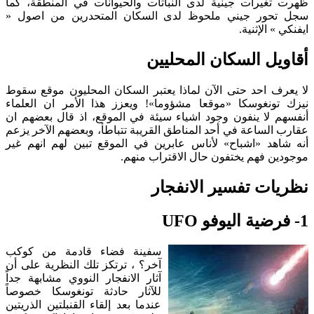
ظهرت تغيرات جينية لدى النباتات والحيوانات في المنطقة، كما
سجل تحور جيني ملحوظ لدى السكان المتحدرين من اصول «
ايفنكي » الإثنية.
أقاويل السكان المحليين
لا يعرف احد حتى الآن لماذا يعتبر السكان المحليون موقع سقوط
نيزك تونغوسكا «موقعا مشؤوما»! ويعزز هذا الأمر ان العلماء
أنفسهم لا ينفون وجود اشياء سيئة في الموقع، اذ قال بعضهم ان
عقارب الساعة في أحد المناطق القريبة تتباطأ، وبعضهم الآخر يزعم
أنه شاهد «اشباح» لأناس عابرين في الموقع تبين لهم انهم غير
موجودين فهم يختفون حال الاقتراب منهم.
نظريات تفسير الانفجار
1- فرضية اليوفو UFO
سفينة فضاء قادمة من كوكب
آخر؟ ، ترتكز تلك النظرية على أن
آثار الانفجار النووي مشابهة جداً
للآثار حادثة تونغوسكا خصوصاً
عندما بعد إلقاء القنبلتين الذريتين