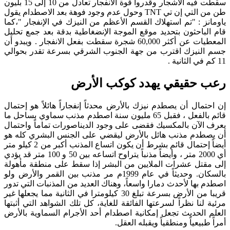
سقطت فيه الأشجار وقدروا قوة الانفجار تعادل من 10 إلى 15 بليون
طن من التي إن تي TNT وحول عدم وجود فوهة بعد الاصطدام يقول
ياومانز : "تم استهلاك القسم الأعظم من النيزك في الإنفجار "،كما
قام الباحثون بتحديد موقع الموجة الإنضغاطية بدقة بعد جمع تحليل
المعطيات عن أكثر 60,000 شجرة سقطت بفعل الانفجار . ويبدو أن
جسم النيزك اقترب من جهة الجنوب الشرقي بسرعة تقدر بحوالي
11 كم في الثانية .
رعب حقيقي يهدد كوكب الأرض
إن احتمال أن يصطدم نيزك بالأرض محدثاً إنفجاراً هائلاً هو إحتمال
قائم بالفعل ، فقبل 65 مليون سنة اصطدم مذنب سماوي بساحل ما
يعرف الآن بالمكسيك فقضى على وجود الديناصورات تماماً واحتمال
أن يصطدم مذنب هائل بالأرض ليقضي على الجنس البشري كله هو
أيضاً إحتمال قائم بشرط أن يكون اتساع المذنب أكبر من 2 كيلو متر
أي 2000 متر ، وأيضاً مذنباً يتراوح اتساعه بين 50 و 100 متر قد يؤدي
إلى مقتل عشرات الملايين من البشر إذا سقط على منطقة مأهولة
بالسكان. وحديثاً في عام 1999م مر مذنب بين القمر والأرض ولو
اصطدم بها لأحدث دمارا واسعاً، وهناك العديد من المذنبات التي تدور
قريبا من الأرض بسرعة تبلغ 30 كيلومترا في الثانية مما يجعلها غير
مرئية لنا نظراً لسرعتها الفائقة للغاية، كل تلك الشواهد التي أثبتها
العلم الحديث تجعل إمكانية اصطدام أحد الأجرام السماوية بالأرض
أمراً طبيعياً ومنطقياً ويقبله العقل.