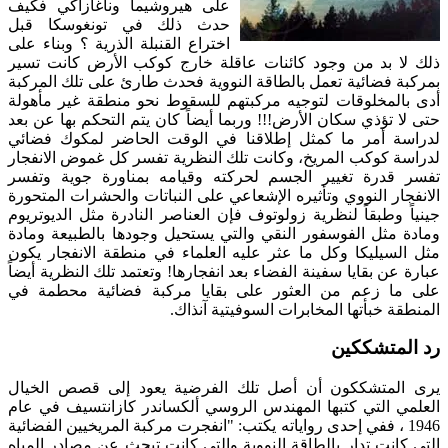
على هيروشيما وناغازاكي فكيف
حدث ذلك في تونغوسكا قبل
اختراع القنبلة الذرية ؟ وبناء على
ذلك لا بد من وجود كائنات عاقلة خارج كوكب الأرض كانت تسير
بمركبة فضائية تعمل بالطاقة النووية فحدث طارئ على تلك المركبة
أدى بالمخلوقات لتوجيه مركبتهم للسقوط نحو منطقة غير مأهولة
حتى لا تؤذي سكان الأرض!!! وربما أيضاً كان يتم التحكم بها عن بعد
لدراسة أمر ما كمثل إطلاقنا في الوقت الحاضر لمكوك فضائي
لدراسة كوكب المريخ، وكانت تلك النظرية تفسر كل غموض الانفجار
تفسر قدرة تغيير الجسم لحركته وقيامه بمناورة جوية وتفسر
الانفجار النووي وتأثيره الإشعاعي على النباتات والحشرات المتحورة
جينياً وطبقاً لنظرية زولوتوف فإن العناصر النادرة مثل الديوتريوم
ومادة مثل الفوسفور النقي والتي يستحيل وجودها بالطبيعة ومادة
مثل السيليكا وكل ما عثر عليه العلماء في منطقة الانفجار يكون
عبارة عن بقايا سفينة الفضاء بعد انفجارها! وتعتمد تلك النظرية أيضاً
على ما زعم من العثور على بقايا مركبة فضائية محطمة في
المنطقة خبأتها المخابرات السوفيتية آنذاك.
رد المتشككين
يرى المتشككون أن أصل تلك الفرضية يعود إلى قصص الخيال
العلمي التي كتبها المهندس الروسي ألكساندر كازانتسيف في عام
1946 ، ففي إحدى رواياته يكتب: "انفجرت مركبة المريخيين الفضائية
التي كانت تدار بالطاقة النووية والتي كانت تبحث عن مصادر المياه