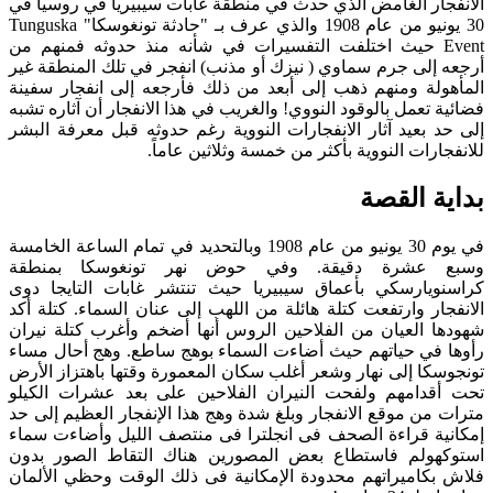
الانفجار الغامض الذي حدث في منطقة غابات سيبيريا في روسيا في
30 يونيو من عام 1908 والذي عرف بـ "حادثة تونغوسكا" Tunguska
Event حيث اختلفت التفسيرات في شأنه منذ حدوثه فمنهم من
أرجعه إلى جرم سماوي ( نيزك أو مذنب) انفجر في تلك المنطقة غير
المأهولة ومنهم ذهب إلى أبعد من ذلك فأرجعه إلى انفجار سفينة
فضائية تعمل بالوقود النووي! والغريب في هذا الانفجار أن آثاره تشبه
إلى حد بعيد آثار الانفجارات النووية رغم حدوثه قبل معرفة البشر
للانفجارات النووية بأكثر من خمسة وثلاثين عاماً.
بداية القصة
في يوم 30 يونيو من عام 1908 وبالتحديد في تمام الساعة الخامسة
وسبع عشرة دقيقة. وفي حوض نهر تونغوسكا بمنطقة
كراسنويارسكي بأعماق سيبيريا حيث تنتشر غابات التايجا دوى
الانفجار وارتفعت كتلة هائلة من اللهب إلى عنان السماء. كتلة أكد
شهودها العيان من الفلاحين الروس أنها أضخم وأغرب كتلة نيران
رأوها في حياتهم حيث أضاءت السماء بوهج ساطع. وهج أحال مساء
تونجوسكا إلى نهار وشعر أغلب سكان المعمورة وقتها باهتزاز الأرض
تحت أقدامهم ولفحت النيران الفلاحين على بعد عشرات الكيلو
مترات من موقع الانفجار وبلغ شدة وهج هذا الإنفجار العظيم إلى حد
إمكانية قراءة الصحف فى انجلترا فى منتصف الليل وأضاءت سماء
استوكهولم فاستطاع بعض المصورين هناك التقاط الصور بدون
فلاش بكاميراتهم محدودة الإمكانية فى ذلك الوقت وحظي الألمان