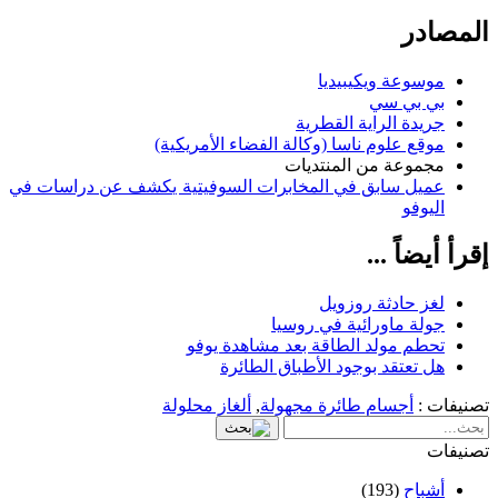
المصادر
موسوعة ويكيبيديا
بي بي سي
جريدة الراية القطرية
موقع علوم ناسا (وكالة الفضاء الأمريكية)
مجموعة من المنتديات
عميل سابق في المخابرات السوفيتية يكشف عن دراسات في
اليوفو
إقرأ أيضاً ...
لغز حادثة روزويل
جولة ماورائية في روسيا
تحطم مولد الطاقة بعد مشاهدة يوفو
هل تعتقد بوجود الأطباق الطائرة
تصنيفات :
أجسام طائرة مجهولة
,
ألغاز محلولة
تصنيفات
أشباح
(193)