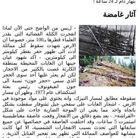
بنهار دام لـ 24 ساعة !
آثار غامضة
- ل
يس من الواضح حتى الآن لماذا
انفجرت الكتلة الفضائية التي يقدر
العلماء قطرها بـ100 متر، خصوصا ان
الارض شهدت سقوط كتل مماثلة
أدت الى ظهور حفر بقطر كيلومتر
الى كيلومترين. - اكد شهود عيان
حينها ان الغابات المحيطة بمنطقة
الكارثة غصت بالكثير من الاحجار.
لكن لم يعثر عليها أحد سوى الحجر
الذي سمي «حجر جون» نسبة الى
جون انفيغونوف رئيس بعثة
استكشاف عام 1973. وظهر ان مسار
سقوطه مطابق لمسار النيزك، وانه يحتوي على مواد موجودة في
الارض. - اشجار الغابات على سفحي جبل تشوفار سقطت بشكل
باتجاه واحد مما يعني ان الموجة الضاربة جاءت على شكل
«الفراشة». - بعد بضع دقائق من الانفجار وقعت عاصفة مغناطيسية
استمرت 5 ساعات. وقد اختلفت العاصفة في خصائصها عن جميع
سابقاتها التي تحدث بسبب الانفجارات الشمسية، الا انها كانت
مشابهة للعواصف المماثلة التي تظهر بعد تفجير القنابل الذرية. -