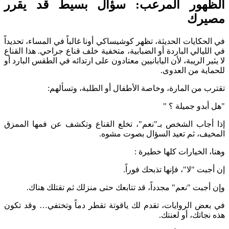
الظهور المرعب: سؤال بسيط قد يقرر
مصيرك
في الحكايات الحديثة، تظهر كوشيساكي أونا غالباً في المساء، تحديداً
في الليالي الباردة أو الضبابية، متخفية خلف قناع جراحي. هذا القناع
لا يثير الريبة، لأن اليابانيين معتادون على ارتدائه في الطقس البارد أو
للحماية من العدوى.
تقترب من المارة، وخاصة الأطفال أو الطلبة، وتسألهم:
"هل أبدو جميلة ؟ "
إذا أجاب الشخص بـ"نعم"، تخلع القناع وتكشف عن فمها الممزق
المخيف، ثم تعيد السؤال بصوت مشوه.
وهنا، الخيارات كلها خطيرة :
إن أجبت "لا"، فإنها تذبحك فوراً.
وإن أجبت "نعم" مجدداً، قد تتابعك حتى منزلك ثم تقتلك هناك.
في بعض الروايات، تقدم لك ياقوتة تقطر دماً وتختفي… وقد تكون
هذه نجاتك، أو لعنتك.