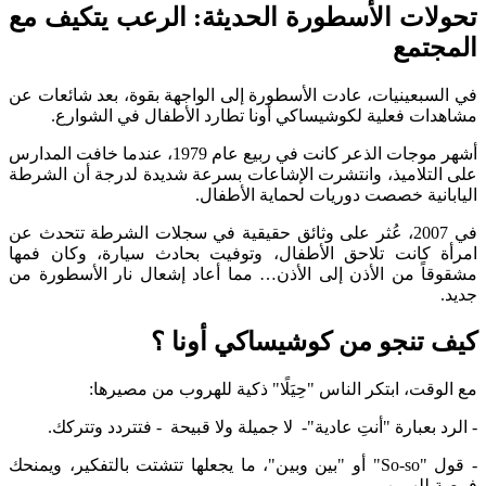
تحولات الأسطورة الحديثة: الرعب يتكيف مع
المجتمع
في السبعينيات، عادت الأسطورة إلى الواجهة بقوة، بعد شائعات عن
مشاهدات فعلية لكوشيساكي أونا تطارد الأطفال في الشوارع.
أشهر موجات الذعر كانت في ربيع عام 1979، عندما خافت المدارس
على التلاميذ، وانتشرت الإشاعات بسرعة شديدة لدرجة أن الشرطة
اليابانية خصصت دوريات لحماية الأطفال.
في 2007، عُثر على وثائق حقيقية في سجلات الشرطة تتحدث عن
امرأة كانت تلاحق الأطفال، وتوفيت بحادث سيارة، وكان فمها
مشقوقاً من الأذن إلى الأذن… مما أعاد إشعال نار الأسطورة من
جديد.
كيف تنجو من كوشيساكي أونا ؟
مع الوقت، ابتكر الناس "حِيَلًا" ذكية للهروب من مصيرها:
- الرد بعبارة "أنتِ عادية"- لا جميلة ولا قبيحة - فتتردد وتتركك.
- قول "So-so" أو "بين وبين"، ما يجعلها تتشتت بالتفكير، ويمنحك
فرصة للهروب.