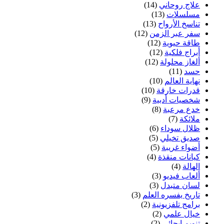
علاج روحاني
(14)
مسلسلات
(13)
تناسخ الأرواح
(13)
سفر عبر الزمن
(12)
طاقة حيوية
(12)
أبراج فلكية
(12)
ألغاز محلولة
(12)
حسد
(11)
نهاية العالم
(10)
قدرات خارقة
(10)
شخصيات أدبية
(9)
خدع مرعبة
(8)
ملائكة
(7)
ظلال سوداء
(6)
صديق تخيلي
(5)
أضواء غريبة
(5)
كيانات منقذة
(4)
الهالة
(4)
ألعاب فيديو
(3)
لسان متبدل
(3)
تاريخ يفسره العلم
(3)
برامج تلفزيونية
(2)
خيال علمي
(2)
تنويم إيحائي
(2)