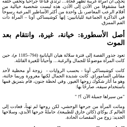
يُحكى أن امرأة غريبة تظهر فجأة… ترتدي قناعاً جراحياً وتخفي خلفه
فماً مشقوقاً من الأذن إلى الأذن. هذه ليست شخصية خيالية من
أفلام الرعب المعاصر، بل واحدة من أكثر الأساطير المرعبة رسوخاً
في الذاكرة الجماعية لليابانيين: إنها كوشيساكي أونا – المرأة ذات
الفم الممزق.
أصل الأسطورة: خيانة، غيرة، وانتقام بعد
الموت
تعود جذور القصة إلى فترة سلالة هيان اليابانية (794–1185 م)، حين
كانت المرأة موضوعًا للجمال والرغبة… وأحياناً للغيرة القاتلة.
كانت كوشيساكي أونا - بحسب الروايات - زوجة أو محظية لأحد
مقاتلي الساموراي. كانت شديدة الجمال لكنها مغرورة وربما خائنة،
وهو ما أثار شكوك زوجها الغيور. وفي لحظة جنون، قام بتمزيق فمها
باستخدام سيفه، صارخًا بها:
"من سيراها جميلة الآن ؟! "
وماتت المرأة من جرحها الوحشي، لكن روحها لم تهنأ، فعادت إلى
العالم كـ يوكاي (كائن خارق للطبيعة)، حاملةً جرحها الأبدي، وسلاحها
الجديد: زوج من المقصات الحادة.