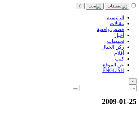
☾
الرئيسية
مقالات
قصص واقعية
أخبار
تحقيقات
ركن الخيال
أفلام
كتب
عن الموقع
ENGLISH
×
2009-01-25