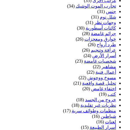
غرائب أخرى
(35)
تجارب الموت الوشيك
(34)
جنس
(31)
شلل نوم
(31)
وجهات نظر
(31)
كائنات أسطورية
(30)
جرائم غامضة
(28)
خوارق ومعجزات
(26)
طرد أرواح
(26)
عرافة وتنجيم
(26)
أسرار الأرض
(24)
شخصيات غامضة
(23)
مشاهير
(22)
أعمال فنية
(22)
مسوخ ووحوش
(22)
تحليل قصة واقعية
(21)
اختفاء غامض
(20)
كتب
(19)
خروج من الجسد
(18)
نظريات غير تقليدية
(18)
منظمات وطوائف سرية
(17)
شياطين
(16)
لعنات
(16)
أسرار الطبيعة
(15)