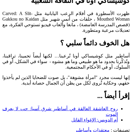
كوشيساكي أونا في الثقافة الشعبية
ظهرت الأسطورة في
أفلام الرعب اليابانية مثل Carved: A Slit-
Mouthed Woman ،
حلقات من أنمي شهير مثل Gakkou no Kaidan
(قصص المدرسة الغامضة) ،
مانغا وألعاب فيديو تستوحي الفكرة، مع
تعديلات مرعبة ومتطورة.
هل الخوف دائماً سلبي ؟
أساطير مثل كوشيساكي أونا تُرعبنا… لكنها أيضاً تحمينا، تراقبنا،
وتُذكّرنا بحدود ما هو طبيعي وما هو مشوه - سواء في الشكل، أو في
السلوك، أو في الأحكام المجتمعية.
إنها ليست مجرد "امرأة مشوهة"، بل صوت للضحايا الذين لم يأخذوا
حقهم، وحكاية تُروى لكل من يظن أن الجمال حصانة أبدية.
إقرأ أيضاً ...
روح العاشقة العالقة في أساطير شرق آسيا: حب لا يعرف
الموت
أم الدويس: الإغواء القاتل
تصنيفات :
معتقدات وأساطير