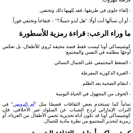
- إلقاء حلوى في طريقها، فقد يُلهيها ذلك وتختفي.
- أو أن تسألها أنت أولًا: "هل أبدو جميلًا؟" – فتفاجأ وتختفي فوراً.
ما وراء الرعب: قراءة رمزية للأسطورة
كوشيساكي أونا ليست فقط قصة مخيفة تُروى للأطفال، بل تعكس
أوجهًا مظلمة في النفس والمجتمع:
- الضغط المجتمعي على الجمال النسائي
- الغيرة الذكورية المفرطة
- انتقام الضحية بعد الظلم
- الخوف من المجهول في الحياة اليومية
تماماً كما تستخدم بعض الثقافات قصصًا مثل "
أم الدويس
" في
التراث الإماراتي لردع الشباب عن السلوك غير الأخلاقي، فإن
كوشيساكي أونا قد تكون أداة تحذيرية تحمي الأطفال من الغرباء، أو
رمزية لتحذير المجتمع من نظرة مادية للجمال.