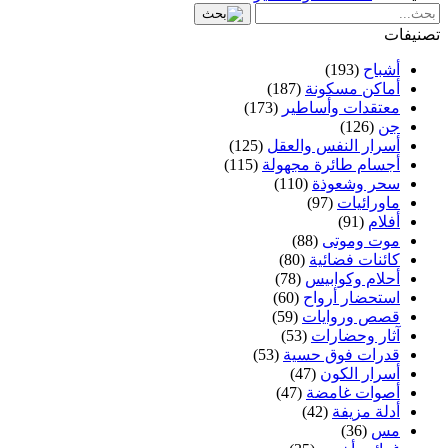
تصنيفات
أشباح
(193)
أماكن مسكونة
(187)
معتقدات وأساطير
(173)
جن
(126)
أسرار النفس والعقل
(125)
أجسام طائرة مجهولة
(115)
سحر وشعوذة
(110)
ماورائيات
(97)
أفلام
(91)
موت وموتى
(88)
كائنات فضائية
(80)
أحلام وكوابيس
(78)
استحضار أرواح
(60)
قصص وروايات
(59)
آثار وحضارات
(53)
قدرات فوق حسية
(53)
أسرار الكون
(47)
أصوات غامضة
(47)
أدلة مزيفة
(42)
مس
(36)