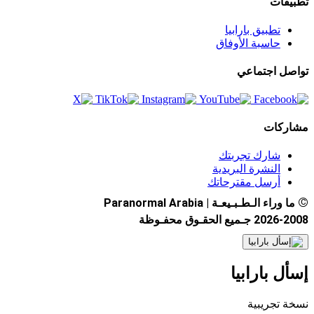
تطبيقات
تطبيق بارابيا
حاسبة الأوفاق
تواصل اجتماعي
مشاركات
شارك تجربتك
النشرة البريدية
أرسل مقترحاتك
©
ما وراء الـطـبـيعـة | Paranormal Arabia
2026-2008 جـميع الحقـوق محفـوظة
إسأل بارابيا
نسخة تجريبية