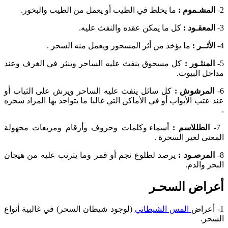
2-
المشـموم :
ما يخلط في الطيب أو يعمل من الطيب والبخور.
3-
المعقـود :
كل ما يمكن عقده والنفث عليه.
4-
الأثــر :
ما يؤخذ من أثر المسحور ويعمل منه السحر .
5-
المنثـور :
كل مسحوق ينفث عليه الساحر وينثر في الغرف وعند
مداخل البيوت.
6-
المرشوش :
كل سائل ينفث عليه الساحر ويرش على الثياب أو
عند عتب الأبواب أو في الأماكن التي غالبا ما يتواجد بها المراد سحره
.
7-
الطللاسم :
أسماء وكلمات وحروف وأرقام ومربعات مجهولة
المعنى لغير السحرة .
8-
المرصـود :
يرصد لطلوع نجم أو قمر وما يترتب عليه من هيجان
البحر والدم.
أعراض السحـر
1- أعراض
المس الشيطاني
(لوجود شيطان السحر) في غالبية أنواع
السحر.