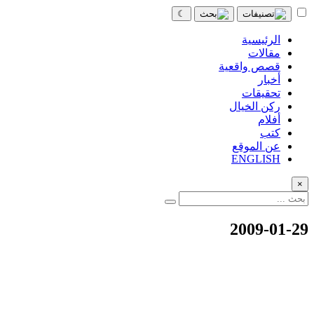
☾
الرئيسية
مقالات
قصص واقعية
أخبار
تحقيقات
ركن الخيال
أفلام
كتب
عن الموقع
ENGLISH
×
2009-01-29