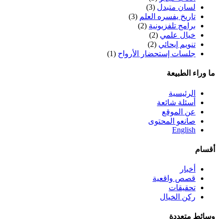
لسان متبدل
(3)
تاريخ يفسره العلم
(3)
برامج تلفزيونية
(2)
خيال علمي
(2)
تنويم إيحائي
(2)
جلسات إستحضار الأرواح
(1)
ما وراء الطبيعة
الرئيسية
أسئلة شائعة
عن الموقع
صانعو المحتوى
English
أقسام
أخبار
قصص واقعية
تحقيقات
ركن الخيال
وسائط متعددة