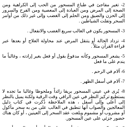
2- تغير مفاجئ في طباع المسحور من الحب إلى الكراهية ومن
الصحة إلى المرض ومن العبادة إلى المعصية ومن الفرح والسرور
إلى الحزن والضيق ومن الحلم إلى الغضب وإلى غير ذلك من أوامر
السحر وتفلت الشياطين .
3- المسحور يكون في الغالب سريع الغضب والانفعال .
4- تزداد الحالة أو يتنقل المرض عند محاولة العلاج أو بعدها عبر
قراءة القرآن مثلاً .
5- يشعر المسحور وكأنه مدفوعٌ بقول أو فعل بغير إرادته ، وغالباً ما
يندم على ما فعل
6- آلام في الرحم .
7- آلام في أسفل الظهر .
8- يُرى في عيني المسحور بريقا زائداً وملحوظا وغالبا ما تجده لا
يستطيع تركيز النظر في عين الراقي وقت الرقية ولكنة يميل بالنظر
إلى أعلى وإلى أسفل ، هذه الملاحظة ذُكرت في كتاب دليل
المعالجين والصواب أنها تنطبق في الغالب على من به سحر مأكول
أو مشروب أو مشموم وبلغت عقد السحر إلى العينين ، أو كان هناك
حضور جزئي على عين المسحور.