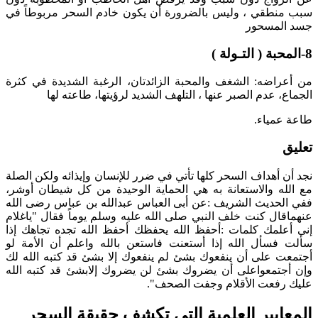
سبب منطقي ، وليس بالضرورة أن يكون خادم السحر مربوطاً في
جسد المسحور
8-المحبة ( التـولة )
من أعراضه: الشغف والمحبة الزائدتان، الرغبة الشديدة في كثرة
الجماع، عدم الصبر عنها ، التلهف الشديد لرؤيتها، طاعته لها
طاعة عمياء.
تعليق
نجد أن أهداف السحر كلها تأتي في ضرر للإنسان وإيذائه ولكن الصلة
مع الله والاستعانة به هي الحماية الوحيدة من كل شيطان أوشر،
ففي الحديث الشريف :عن أبى العباس عبدالله بن عباس رضى الله
عنهماقال كنت خلف النبي صلى الله عليه وسلم يوماً فقال "ياغلام
إنى أعلمك كلمات :أحفظ الله يحفظك أحفظ الله تجده تجاهك إذا
سألت فسأل الله إذا أستعنت فاستعن بالله
واعلم أن الأمة لو
أجتمعت على أن ينفعوك بشئ لم ينفعوك إلا بشئ قد كتبه الله لك
وإن أجتمعواعلى أن يضروك بشئ لن يضروك إلابشئ قد كتبه الله
عليك
رفعت الأقلام وجفت الصحف".
المعايير العلمية التي تكشف حقيقة السحر