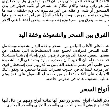
الأخذة التي تأخذ العين حتى يُظن أن الأمر كما يرى وليس كما يُرى
.ثم هو رقى وعقد وكلام يتكلمُ به الساحر أو يكتبه فيؤثر في بدن
المسحور أو قلبه أو عقله من غير مباشرة له، وله حقيقة ، منه ما
يقتل ، ومنه ما يمرض ، ومنه ما يأخذ الرجُل عن امرأته فيمنعه وطئها
، ومنه ما يفرق بين المرء وزوجه ، ومنه ما يبغض أحدهما على الآخر
.
الفرق بين السحر والشعوذة وخفة اليد
هناك على الأغلب إلتباس بين السحر و خفة اليد والشعوذة ويستعمل
كلمة السحر كمرادف لجميع هذه المصطلحات التي تختلف عن
بعضها البعض. فخفة اليد هو فن ترفيهي يقوم بإيحاء إن شيئا مستحيلا
قد حدث علما ان التغيير كان مصدره مهارة وخفة في اليد. الشعوذة
من جانب آخر يعتبر مايعتقد القائمين به قدرتهم على إستحظار قوى
غير مرئية لتساعد في حدوث تغييرات يتمناها شخص ما وتكون تلك
الأمنيات على الأغلب تخلص من خصم او الحصول على قوة ويتم
عملية الشعوذة عادة في طقوس خاصة.
أنواع السحر
ذكرَ العلماء أنواع السحر وزعموا أنها ثمانية أنواع ومنهم من قال أنـها
ثلاثة أنواع وهي السحر الحقيقي والسحر التخيلي والسحر المجازي .