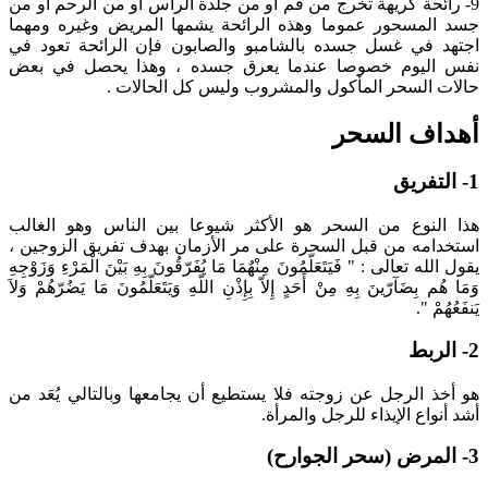
9- رائحة كريهة تخرج من فم أو من جلدة الرأس أو من الرحم أو من
جسد المسحور عموما وهذه الرائحة يشمها المريض وغيره ومهما
اجتهد في غسل جسده بالشامبو والصابون فإن الرائحة تعود في
نفس اليوم خصوصا عندما يعرق جسده ، وهذا يحصل في بعض
حالات السحر المأكول والمشروب وليس كل الحالات .
أهداف السحر
1- التفريق
هذا النوع من السحر هو الأكثر شيوعا بين الناس وهو الغالب
استخدامه من قبل السحرة على مر الأزمان بهدف تفريق الزوجين ،
يقول الله تعالى : " فَيَتَعَلّمُونَ مِنْهُمَا مَا يُفَرّقُونَ بِهِ بَيْنَ الْمَرْءِ وَزَوْجِهِ
وَمَا هُم بِضَآرّينَ بِهِ مِنْ أَحَدٍ إِلاّ بِإِذْنِ اللّهِ وَيَتَعَلّمُونَ مَا يَضُرّهُمْ وَلاَ
يَنفَعُهُمْ ".
2- الربط
هو أخذ الرجل عن زوجته فلا يستطيع أن يجامعها وبالتالي يُعَد من
أشد أنواع الإيذاء للرجل والمرأة.
3- المرض (سحر الجوارح)