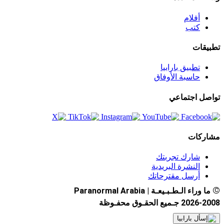
أفلام
كتب
تطبيقات
تطبيق بارابيا
حاسبة الأوفاق
تواصل اجتماعي
مشاركات
شارك تجربتك
النشرة البريدية
أرسل مقترحاتك
©
ما وراء الـطـبـيعـة | Paranormal Arabia
2026-2008 جـميع الحقـوق محفـوظة