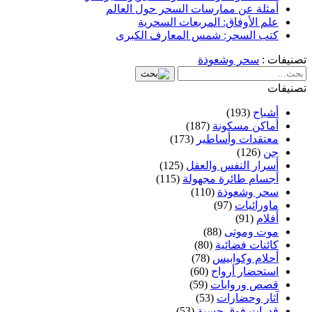
أمثلة عن ممارسات السحر حول العالم
علم الأوفاق: المربعات السحرية
كتب السحر: شمس المعارف الكبرى
تصنيفات :
سحر وشعوذة
تصنيفات
أشباح
(193)
أماكن مسكونة
(187)
معتقدات وأساطير
(173)
جن
(126)
أسرار النفس والعقل
(125)
أجسام طائرة مجهولة
(115)
سحر وشعوذة
(110)
ماورائيات
(97)
أفلام
(91)
موت وموتى
(88)
كائنات فضائية
(80)
أحلام وكوابيس
(78)
استحضار أرواح
(60)
قصص وروايات
(59)
آثار وحضارات
(53)
قدرات فوق حسية
(53)