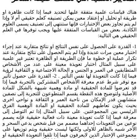
هناك قياسات علمية متفقة عليها لتحديد فيما إذا كانت ظاهرة او
طريقة او تحليل او إعتقاد معين يمكن تصنيفه كعلم حقيقي أم لا وإذا
لم يتم تجاوز بعض الإختبارات فإنها ستنتهي إلى تصنيف يسمى العلوم
الكاذبة. بعض من القياسات المتفقة عليها ويجب توفرها في العلم
الحقيقي هي التالية:
1- القدرة على الحصول على نفس النتائج او نتائج متقاربة عند إجراء
اختبار معين مرات عديدة وإذا لم يتم الحصول على نتائج متقاربة عند
تكرار عملية او خطوة ما فإن الطريقة او الظاهرة تعتبر غير علمية
على سبيل المثال اختبار تعويذة معينة على عدد من الأشخاص
المتطابقين في العمر و الجنس و الحالة الاجتماعية و الثقافية لرؤية
فيما إذا كانت التعويذة لها نفس التأثير . 2- القدرة على حصول تأثير
مع توفر شرط عدم معرفة الأشخاص المشتركين بالتجربة فيما إذا
قد تعرضوا للمادة الحقيقية او مادة وهمية شبيهة بالشكل للمادة
الأصلية ولتوضيح هذه النقطة يقسم المتطوعون للتجربة إلى نصفين
متشابهين قدر الإمكان من ناحية العمر و الثقافة و نواحي اخرى
بحيث يكون تعاطيهم للمادة الحقيقية او المادة الوهمية الفرق
الرئيسي بين المجموعتين. على سبيل المثال إذا تم التوصل إلى
معرفة فيما إذا كانت تعويذة معينة ذات فعالية حقيقية فإنه يصمم
نوعين من التعويذات إحداهما مصمم من قبل شخص يدعي السحر و
الأخر شبيه بالظاهر للاولى ولكنها ليست حقيقية ويتم توزيعها على
مجموعتي الإختبار الذين لايعرفون فيما إذا تلقوا التعويذة الحقيقية او