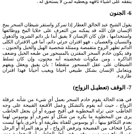
ينفقه على أشياء تافهه ويعطيه لمـن لا يستحق له .
6- الجنون
يقول الشيخ عبد الخالق العطار إذا تمركز واستقر شيطان السحر بمخ
الإنسان فإن الله قد يمكنه من التعرف على خلايا المخ ووظائفها
واستخدامها ، فإن كان الإنسان لا يفيق أبدا بل دائم الشرود والذهول
والنسيان والعصيان ، فهو اقتران جزئي دائم، أما في الاقتران الكلى
الدائم تظهر الروح متقمصة وممثلة شخصية الهبل والخبل والجنون ..
وقد يكون خادم السحر المقترن بالمسحور من طبعه الخبل وضعف
الذاكره ، ومن مكونات شخصيته أنه مجنون، وإن كان تسلط
الشيطان على عقل المسحور متقطعا ؛ بأن يفيق ويعقل ويفهم
ويتعامل الإنسان بشكل طبيعي أحيانا ويغيب أحيانا فهذا اقتران
طارىء.
7- الوقف (تعطيـل الزواج)
في هذه الحالة يقوم خادم السحر بعمل أي شيء من شأنه عرقلة
الزواج ، حيث أنه يقوم بالتشكل وعمل الأقنعة القبيحة على وجه
الخاطب حتى تراه المخطوبة في أقبح صورة أو أن يجعل الخاطب
يرى من المخطوبة ما يكره من شكل أو تصرف أو يوسوس لهما
بعدم التكافؤ بينها ، أو يوسوس للفتاة بطريقة أو بأخرى بأنها ليست
بكرا فتخاف من الفضيحة وترفض الزواج ، أو يزهد المرأة أو الرجل
عن الزواج دون سبب وقد يرفض أهل الخاطب أو المخطوبة دون