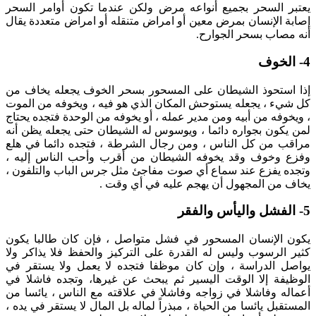
يعتبر السحر بجميع أنواعه مرض ولكن عندما تكون أوامر السحر
إصابة الإنسان بمرض معين أو امراض متنقله أو امراض متعددة يقال
أنه مصاب بسحر الجوارح.
4- الخوف
إذا استحوذ الشيطان على المسحور بسحر الخوف يجعله يخاف من
كل شيء ، يجعله يستوحش المكان الذي هو فيه ، ويخوفه من الموت
، ويخوفه من أبيه ومن مدير عمله ، أو يخوفه من الوحدة فتجده يحتاج
لمن يكون بجواره دائما ، ويوسوس له الشيطان حتى يجعله يظن أنه
مراقب من كل الناس ، ومن رجال الشرطة ، فتجده دائما في هلع
وفزع وخوف وقد يخوفه الشيطان من أقرب وأحب الناس إليه ،
وتجده يفزع عند سماع أي صوت مفاجئ مثل جرس الباب والتلفون ،
يخاف من المجهول أن يهجم عليه في أي وقت .
5- الفشل واليأس والفقر
يكون الإنسان المسحور في فشل متواصل ، فإن كان طالبا يكون
كثير الرسوب وليس له القدرة على التركيز والحفظ فلا يذاكر ولا
يواصل الدراسة ، وإن كان موظفا فتجده لا يعمل ولا يستقر في
الوظيفة إلا الوقت اليسير ثم يبحث عن غيرها، وتجده فاشلا في
أعماله وفاشلا في زواجه وفاشلا في علاقته مع الناس ، يائسا من
المستقبل يائسا من الحياة ، مبذراً لماله بل المال لا يستقر في يده ،