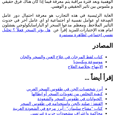
الوهمية وبعد فترة مراقبة يتم معرفة فيما إذا كان هناك فرق حقيقي
و ملموس بين تاثير الحقيقي و الوهمي.
الغاية الرئيسية في هذه التجارب هو معرفة احتمال دور عامل
الصدفة او عوامل نفسية او اجتماعية او اي عامل آخر في حدوث
التأثير الملاحظ. ومعظم مدعوا السحر او الباراسايكولوجي يفشلون
امام هذه الإختبارات.للمزيد إقرأ عن
هل يؤثر السحر فعلاً ؟ تحليل
نفسي اجتماعي لظاهرة مستمرة
المصادر
كتاب لقط المرجان في علاج العين والسحر والجان
موسوعة ويكيبيديا
الابتهاج بخلاصة العلاج
إقرأ أيضاً ...
أبرز شخصيات الجن في طقوس السحر العربي
كيفية التخلص من تعويذات السحر أو إبطالها
الحيوانات في طقوس السحر والشعوذة
القنفذ : صلته بالجن واستخدامه في طقوس السحر
كتاب "مفتاح سليمان" : أبرز مرجع في الشعوذة الغربية
محاكمة واعتراف مشعوذات جزيرة غيرنسي