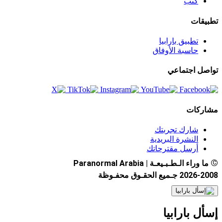
كتب
تطبيقات
تطبيق بارابيا
حاسبة الأوفاق
تواصل اجتماعي
مشاركات
شارك تجربتك
النشرة البريدية
أرسل مقترحاتك
©
ما وراء الـطـبـيعـة | Paranormal Arabia
2026-2008 جـميع الحقـوق محفـوظة
إسأل بارابيا