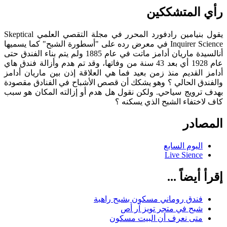
رأي المتشككين
يقول بنيامين رادفورد المحرر في مجلة التقصي العلمي Skeptical
Inquirer Science في معرض رده على "أسطورة الشبح" كما يسميها
أنالسيدة ماريان أدامز ماتت في عام 1885 ولم يتم بناء الفندق حتى
عام 1928 أي بعد 43 سنة من وفاتها، وقد تم هدم وأزالة فندق هاي
أدامز القديم منذ زمن بعيد فما هي العلاقة إذن بين ماريان أدامز
والفندق الحالي ؟ وهو يشكك أن قصص الأشباح في الفنادق مقصودة
بهدف ترويج سياحي. ولكن نقول هل هدم أو إزالته المكان هو سبب
كاف لاختفاء الشبح الذي يسكنه ؟
المصادر
اليوم السابع
Live Sience
إقرأ أيضاً ...
فندق روماني مسكون بشبح راهبة
شبح في متجر تويز آر أص
متى نعرف أن البيت مسكون