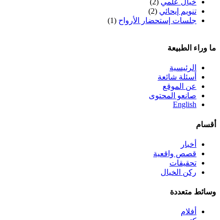
خيال علمي
(2)
تنويم إيحائي
(2)
جلسات إستحضار الأرواح
(1)
ما وراء الطبيعة
الرئيسية
أسئلة شائعة
عن الموقع
صانعو المحتوى
English
أقسام
أخبار
قصص واقعية
تحقيقات
ركن الخيال
وسائط متعددة
أفلام