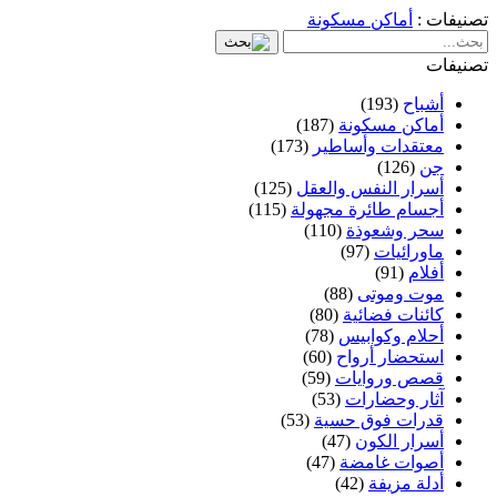
تصنيفات :
أماكن مسكونة
تصنيفات
أشباح
(193)
أماكن مسكونة
(187)
معتقدات وأساطير
(173)
جن
(126)
أسرار النفس والعقل
(125)
أجسام طائرة مجهولة
(115)
سحر وشعوذة
(110)
ماورائيات
(97)
أفلام
(91)
موت وموتى
(88)
كائنات فضائية
(80)
أحلام وكوابيس
(78)
استحضار أرواح
(60)
قصص وروايات
(59)
آثار وحضارات
(53)
قدرات فوق حسية
(53)
أسرار الكون
(47)
أصوات غامضة
(47)
أدلة مزيفة
(42)