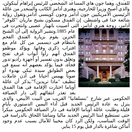
للفندق، وهما جون هاي المساعد الشخصي للرئيس إبراهام لينكولن،
والذي أصبح وزيرا للخارجية، وهنرى آدامز الكاتب والمنحدر من عائلة
الرئيسين الأمريكيين جون آدامز وجون كوينسى آدامز.وتقول رواية
شائعة جدا فى واشنطن، إن الفندق مسكون بشبح ماريان "كلوفر"
آدامز، زوجة هنري آدامز، التى أصيبت بانهيار عصبى وا
نتحرت فى
عام 1885.وتشير الرواية إلى أن الشبح
الحزين يقوم بزيارة الفندق الفخم
بانتظام فى ديسمبر من كل عام مع
اقتراب ذكرى وفاتها. ويؤكد موظفو
الفندق أنهم رأوا أبواب غرف تفتح
وتغلق بدون تفسير أو أجهزة راديو تدور
فجأة، فيما يؤكد بعضهم أنه سمع فى
بعض الطوابق سيدة تبكي بهدوء أو
صوتاً يهمس أحيانا فى أذن عاملات
تنظيف "ماذا تريدين؟".يذكر أن عائلة
أوباما اختارت الإقامة فى هذا الفندق
بعد تعذر انتقالهم إلى دار الضيافة
الحكومى عبر شارع "بنسلفانيا" القريب من البيت الأبيض، والذى
ينزل به عادة الرئيس الجديد قبل أداء اليمين الدستوري بأيام
قليلة.وطلبت عائلة أوباما الإقامة فى دار الضيافة الحكومي مبكراً
حتى تستطيع ابنتا الرئيس الجديد ماليا وساشا اللحاق بالدراسة فى
الوقت المناسب، ولكن الرد كان مخيبا للآمال بسبب عدم وجود
أماكن شاغرة بالدار قبل يوم 15 يناير.