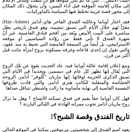
البيت الأبيض… لكن ما لم يكن متوقعاً هو أن تلتفت وسائل الإعلام
إلى مكان إقامته المؤقتة قبل أداء اليمين، وأن يتحوّل ذلك المكان
إلى محور قصة غريبة تختلط فيها السياسة بالماورائيات.
فقد اختار أوباما وعائلته الفندق الفاخر هاي–آدامز (Hay–Adams)
مقرّاً لهم خلال الأيام التي تسبق تنصيبه، وهو فندق تاريخي يطل
مباشرة على البيت الأبيض ويُعد من أفخم فنادق العاصمة. غير أنّ
شهرة الفندق لا تأتي فقط من روّاده السياسيين أو موقعه
الاستراتيجي، بل أيضاً من السمعة الغامضة التي تحيط به منذ عقود،
والتي تقول إن إحدى قاعاته وغرفه مسكونة بروح امرأة ماتت قبل
أكثر من قرن.
ومع إعلان إقامة عائلة أوباما فيه، عاد الحديث بقوة عن تلك الروح
التي يُقال إنها تظهر كل عام في ديسمبر، وتحديداً في الأيام التي
تسبق الذكرى الحزينة لوفاتها. إنها ماريان "كْلوفر" آدامز، الزوجة
الحسّاسة والمتقلبة للكاتب هنري آدامز، والتي قادت ظروفها
النفسية القاسية إلى نهاية مأساوية ما زالت واشنطن تتناقل صداها.
فهل كان أوباما حقاً يقيم في فندق تسكنه الأشباح ؟ وهل ما تزال
روح ماريان آدامز تجوب ممراته الهادئة في الليالي الباردة ؟
تاريخ الفندق وقصة الشبح؟!
يعود اسم الفندق إلى شخصيتين مرموقتين سكنتا فى الموقع الحالى