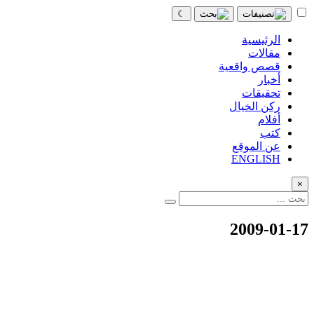
☾
الرئيسية
مقالات
قصص واقعية
أخبار
تحقيقات
ركن الخيال
أفلام
كتب
عن الموقع
ENGLISH
×
2009-01-17