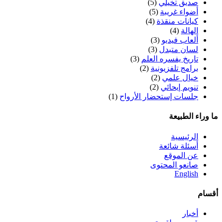
صديق تخيلي
(5)
أضواء غريبة
(5)
كيانات منقذة
(4)
الهالة
(4)
ألعاب فيديو
(3)
لسان متبدل
(3)
تاريخ يفسره العلم
(3)
برامج تلفزيونية
(2)
خيال علمي
(2)
تنويم إيحائي
(2)
جلسات إستحضار الأرواح
(1)
ما وراء الطبيعة
الرئيسية
أسئلة شائعة
عن الموقع
صانعو المحتوى
English
أقسام
أخبار