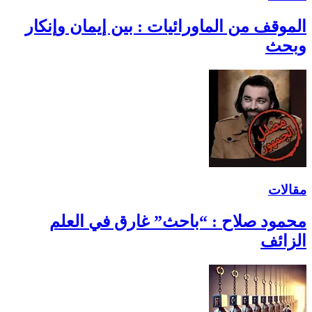
الموقف من الماورائيات : بين إيمان وإنكار
وبحث
مقالات
محمود صلاح : “باحث” غارق في العلم
الزائف