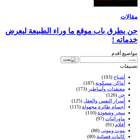
مقالات
جن يطرق باب موقع ما وراء الطبيعة ليعرض
خدماته !
مواضيع أقدم
تصنيفات
أشباح
(193)
أماكن مسكونة
(187)
معتقدات وأساطير
(173)
جن
(126)
أسرار النفس والعقل
(125)
أجسام طائرة مجهولة
(115)
سحر وشعوذة
(110)
ماورائيات
(97)
أفلام
(91)
موت وموتى
(88)
كائنات فضائية
(80)