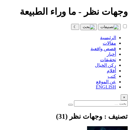
وجهات نظر - ما وراء الطبيعة
☾
الرئيسية
مقالات
قصص واقعية
أخبار
تحقيقات
ركن الخيال
أفلام
كتب
عن الموقع
ENGLISH
×
تصنيف : وجهات نظر (31)