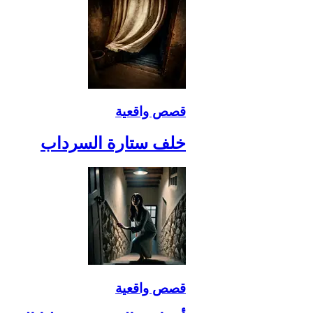
قصص واقعية
خلف ستارة السرداب
قصص واقعية