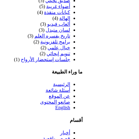
صديق تخيلي
(5)
أضواء غريبة
(5)
كيانات منقذة
(4)
الهالة
(4)
ألعاب فيديو
(3)
لسان متبدل
(3)
تاريخ يفسره العلم
(3)
برامج تلفزيونية
(2)
خيال علمي
(2)
تنويم إيحائي
(2)
جلسات إستحضار الأرواح
(1)
ما وراء الطبيعة
الرئيسية
أسئلة شائعة
عن الموقع
صانعو المحتوى
English
أقسام
أخبار
قصص واقعية