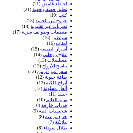
اختفاء غامض
(21)
تحليل قصة واقعية
(21)
كتب
(19)
خروج من الجسد
(18)
نظريات غير تقليدية
(18)
منظمات وطوائف سرية
(17)
شياطين
(16)
لعنات
(16)
أسرار الطبيعة
(15)
علاج روحاني
(14)
مسلسلات
(13)
تناسخ الأرواح
(13)
سفر عبر الزمن
(12)
طاقة حيوية
(12)
أبراج فلكية
(12)
ألغاز محلولة
(12)
حسد
(11)
نهاية العالم
(10)
قدرات خارقة
(10)
شخصيات أدبية
(9)
خدع مرعبة
(8)
ملائكة
(7)
ظلال سوداء
(6)