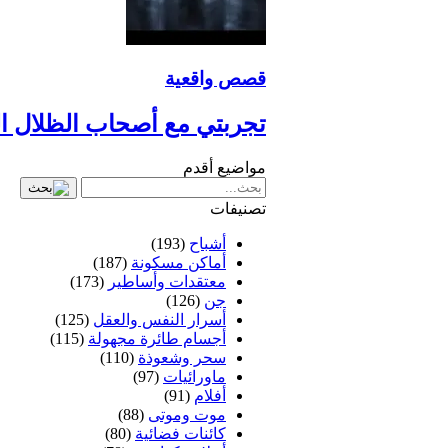
قصص واقعية
تجربتي مع أصحاب الظلال ا
مواضيع أقدم
تصنيفات
أشباح
(193)
أماكن مسكونة
(187)
معتقدات وأساطير
(173)
جن
(126)
أسرار النفس والعقل
(125)
أجسام طائرة مجهولة
(115)
سحر وشعوذة
(110)
ماورائيات
(97)
أفلام
(91)
موت وموتى
(88)
كائنات فضائية
(80)