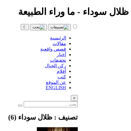
ظلال سوداء - ما وراء الطبيعة
☾
الرئيسية
مقالات
قصص واقعية
أخبار
تحقيقات
ركن الخيال
أفلام
كتب
عن الموقع
ENGLISH
×
تصنيف : ظلال سوداء (6)