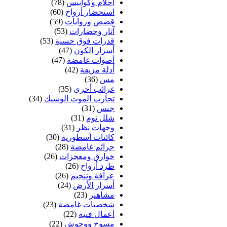
أحلام وكوابيس
(78)
استحضار أرواح
(60)
قصص وروايات
(59)
آثار وحضارات
(53)
قدرات فوق حسية
(53)
أسرار الكون
(47)
أصوات غامضة
(47)
أدلة مزيفة
(42)
مس
(36)
غرائب أخرى
(35)
تجارب الموت الوشيك
(34)
جنس
(31)
شلل نوم
(31)
وجهات نظر
(31)
كائنات أسطورية
(30)
جرائم غامضة
(28)
خوارق ومعجزات
(26)
طرد أرواح
(26)
عرافة وتنجيم
(26)
أسرار الأرض
(24)
مشاهير
(23)
شخصيات غامضة
(23)
أعمال فنية
(22)
مسوخ ووحوش
(22)