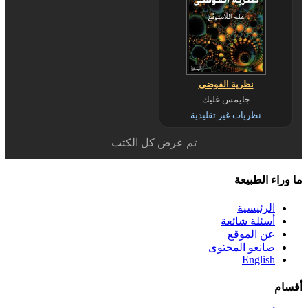
نظرية الفوضى
جايمس غليك
نظريات غير تقليدية
تم عرض كل الكتب
ما وراء الطبيعة
الرئيسية
أسئلة شائعة
عن الموقع
صانعو المحتوى
English
أقسام