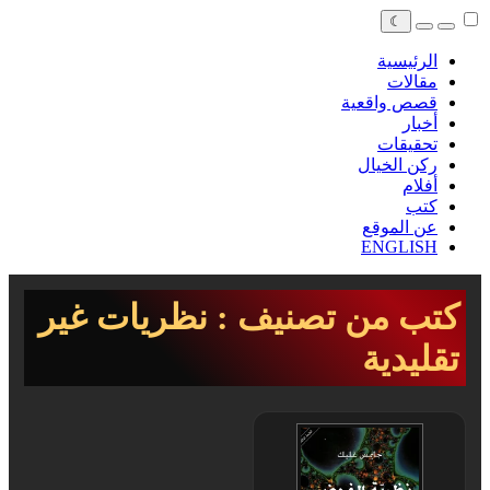
☾
الرئيسية
مقالات
قصص واقعية
أخبار
تحقيقات
ركن الخيال
أفلام
كتب
عن الموقع
ENGLISH
كتب من تصنيف : نظريات غير
تقليدية