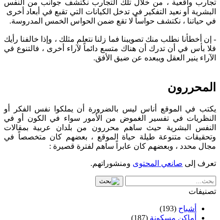
تجارب واقعية ، من خلال تلك التجارب نكتشف جوانب من النفس
البشرية أو نعيد التفكير في تدخل الكيانات التي تقبع في أبعاد أخرى
في حياتنا ، نكتشف حواساً لا تقع ضمن الحواس الخمس المدروسة.
- إن أخطأنا نطلب منك تصويبنا فما زلنا نتعلم مثلك ، وإذا خالفنا رأيك
فلا بأس في أن تدرك أن هناك متسع دائماً لآراء أخرى ، فالتنوع في
الآراء ينير العقل ويبعده عن ضيق الأفق.
المحررون
يكتب في الموقع أناس ليس بالضرورة أن يملكوا نفس الفكر أو
النظريات في تفسير الغموض من الأمور سواء في الكون أو في
النفس البشرية حيث ساهم محررون من بلدان عربية بمقالات
وتحقيقات متنوعة طيلة حياة الموقع ، بعضهم كان متخصصاً في
مجال محدد ، وبعضهم كان عابراً ساهم لفترة قصيرة :
تعرف إلى
صانعي المحتوى
ومنشوراتهم.
تصنيفات
أشباح
(193)
أماكن مسكونة
(187)