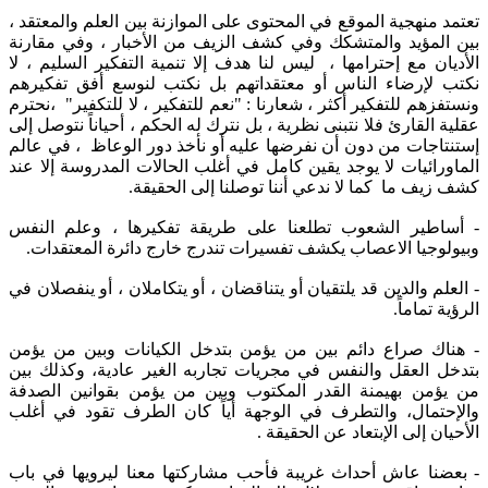
تعتمد منهجية الموقع في المحتوى على الموازنة بين العلم والمعتقد ،
بين المؤيد والمتشكك وفي كشف الزيف من الأخبار ، وفي مقارنة
الأديان مع إحترامها ، ليس لنا هدف إلا تنمية التفكير السليم ، لا
نكتب لإرضاء الناس أو معتقداتهم بل نكتب لنوسع أفق تفكيرهم
ونستفزهم للتفكير أكثر ، شعارنا : "نعم للتفكير ، لا للتكفير" ،نحترم
عقلية القارئ فلا نتبنى نظرية ، بل نترك له الحكم ، أحياناً نتوصل إلى
إستنتاجات من دون أن نفرضها عليه أو نأخذ دور الوعاظ ، في عالم
الماورائيات لا يوجد يقين كامل في أغلب الحالات المدروسة إلا عند
كشف زيف ما كما لا ندعي أننا توصلنا إلى الحقيقة.
- أساطير الشعوب تطلعنا على طريقة تفكيرها ، وعلم النفس
وبيولوجيا الاعصاب يكشف تفسيرات تندرج خارج دائرة المعتقدات.
- العلم والدين قد يلتقيان أو يتناقضان ، أو يتكاملان ، أو ينفصلان في
الرؤية تماماً.
- هناك صراع دائم بين من يؤمن بتدخل الكيانات وبين من يؤمن
بتدخل العقل والنفس في مجريات تجاربه الغير عادية، وكذلك بين
من يؤمن بهيمنة القدر المكتوب وبين من يؤمن بقوانين الصدفة
والإحتمال، والتطرف في الوجهة أياً كان الطرف تقود في أغلب
الأحيان إلى الإبتعاد عن الحقيقة .
- بعضنا عاش أحداث غريبة فأحب مشاركتها معنا ليرويها في باب