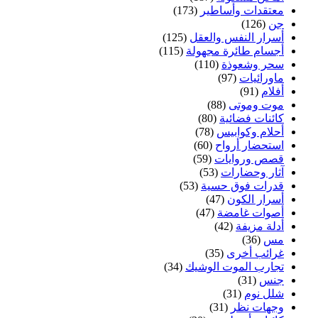
معتقدات وأساطير
(173)
جن
(126)
أسرار النفس والعقل
(125)
أجسام طائرة مجهولة
(115)
سحر وشعوذة
(110)
ماورائيات
(97)
أفلام
(91)
موت وموتى
(88)
كائنات فضائية
(80)
أحلام وكوابيس
(78)
استحضار أرواح
(60)
قصص وروايات
(59)
آثار وحضارات
(53)
قدرات فوق حسية
(53)
أسرار الكون
(47)
أصوات غامضة
(47)
أدلة مزيفة
(42)
مس
(36)
غرائب أخرى
(35)
تجارب الموت الوشيك
(34)
جنس
(31)
شلل نوم
(31)
وجهات نظر
(31)